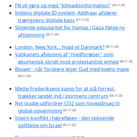
FN vil gøre op med "klimadisinformation"
[29-11-25]
Indiens digitale ID-system, Addhaar, afslører
trængslens digitale kaos
[21-11-25]
Stigende popularitet for Hamas i Gaza ifølge ny
afstemning
[20-11-25]
London, New York... hvad vil Danmark?
[09-11-25]
Vatikanets afvisning af "medforløser" som
økumenisk skridt mod protestantisk enhed
[06-11-25]
Bovaer - når forskere leger Gud med koens mave
[05-11-25]
Mette Frederiksens kamp for at stå forrest,
trækker landet ind i stormens centrum
[04-11-25]
Nyt studie udfordrer CO2 som hovedårsag til
global opvarmning
[01-11-25]
Intern konflikt i højrefløjen - den voksende
splittelse om Israel
[01-11-25]