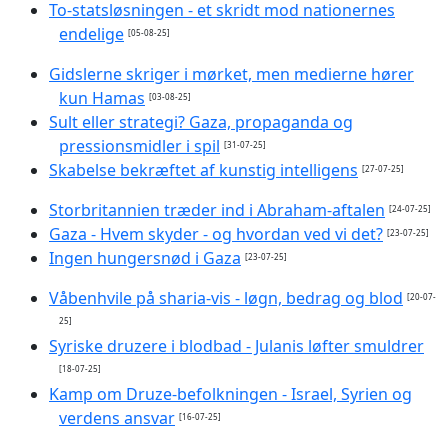
To-statsløsningen - et skridt mod nationernes
endelige
[05-08-25]
Gidslerne skriger i mørket, men medierne hører
kun Hamas
[03-08-25]
Sult eller strategi? Gaza, propaganda og
pressionsmidler i spil
[31-07-25]
Skabelse bekræftet af kunstig intelligens
[27-07-25]
Storbritannien træder ind i Abraham-aftalen
[24-07-25]
Gaza - Hvem skyder - og hvordan ved vi det?
[23-07-25]
Ingen hungersnød i Gaza
[23-07-25]
Våbenhvile på sharia-vis - løgn, bedrag og blod
[20-07-
25]
Syriske druzere i blodbad - Julanis løfter smuldrer
[18-07-25]
Kamp om Druze-befolkningen - Israel, Syrien og
verdens ansvar
[16-07-25]