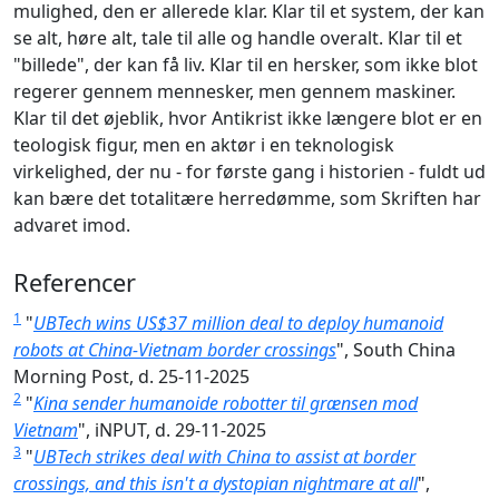
mulighed, den er allerede klar. Klar til et system, der kan
se alt, høre alt, tale til alle og handle overalt. Klar til et
"billede", der kan få liv. Klar til en hersker, som ikke blot
regerer gennem mennesker, men gennem maskiner.
Klar til det øjeblik, hvor Antikrist ikke længere blot er en
teologisk figur, men en aktør i en teknologisk
virkelighed, der nu - for første gang i historien - fuldt ud
kan bære det totalitære herredømme, som Skriften har
advaret imod.
Referencer
1
"
UBTech wins US$37 million deal to deploy humanoid
robots at China-Vietnam border crossings
", South China
Morning Post, d. 25-11-2025
2
"
Kina sender humanoide robotter til grænsen mod
Vietnam
", iNPUT, d. 29-11-2025
3
"
UBTech strikes deal with China to assist at border
crossings, and this isn't a dystopian nightmare at all
",