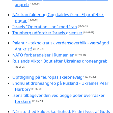
angreb
[13-06-25]
Når Iran falder og Gog kaldes frem: Et profetisk
opgør
[13-06-25]
Israels "Operation Lion" mod Iran
[13-06-25]
Thunberg udfordrer Israels grænser
[08-06-25]
Palantir - teknokratisk verdensoverblik - værsågod
Antikrist!
[07-06-25]
NATO forberedelser i Rumænien
[07-06-25]
Ruslands Viktor Bout efter Ukraines droneangreb
[03-06-25]
Opfølgning på "europas skæbnevalg"
[03-06-25]
Endnu et droneangreb på Rusland - Ukraines Pearl
Harbor?
[01-06-25]
Isens tilbagevenden ved begge poler overrasker
forskere
[01-06-25]
Når stolthed kaldes kærlighed: Pride i lyset af Guds