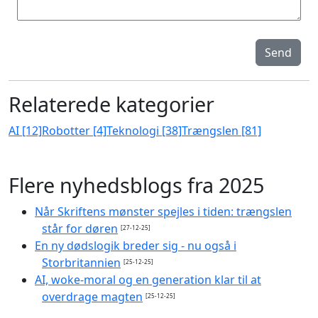
Send
Relaterede kategorier
AI [12]
Robotter [4]
Teknologi [38]
Trængslen [81]
Flere nyhedsblogs fra 2025
Når Skriftens mønster spejles i tiden: trængslen
står for døren
[27-12-25]
En ny dødslogik breder sig - nu også i
Storbritannien
[25-12-25]
AI, woke-moral og en generation klar til at
overdrage magten
[25-12-25]