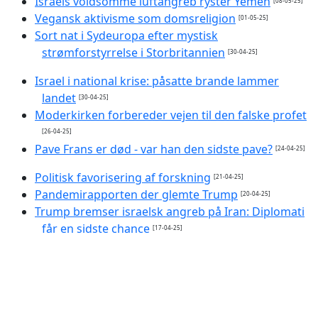
Israels voldsomme luftangreb ryster Yemen
[08-05-25]
Vegansk aktivisme som domsreligion
[01-05-25]
Sort nat i Sydeuropa efter mystisk
strømforstyrrelse i Storbritannien
[30-04-25]
Israel i national krise: påsatte brande lammer
landet
[30-04-25]
Moderkirken forbereder vejen til den falske profet
[26-04-25]
Pave Frans er død - var han den sidste pave?
[24-04-25]
Politisk favorisering af forskning
[21-04-25]
Pandemirapporten der glemte Trump
[20-04-25]
Trump bremser israelsk angreb på Iran: Diplomati
får en sidste chance
[17-04-25]
Storbritannien udvikler hemmeligt
"mordforudsigelses"-system
[15-04-25]
Anekdoter fra moderlivet og netværket
[12-04-25]
Kampen om fremtidens verdensorden
[08-04-25]