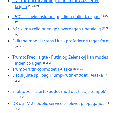
Fra front til forvaltning: Planen for Gaza efter
krigen
[31-08-25]
IPCC - et uvidenskabeligt, klima-politisk organ
[25-08-
25]
Når klima-religionen gør hverdagen ubetalelig
[24-08-
25]
Skiltene mod Herrens Hus - profetierne tager form
[23-08-25]
Trump: Fred i sigte - Putin og Zelenskyj kan mødes
inden to uger
[21-08-25]
Trump-Putin-topmødet i Alaska
[16-08-25]
Det skjulte spil bag Trump-Putin-mødet i Alaska
[14-
08-25]
7. oktober - startskuddet mod det tredje tempel?
[10-08-25]
DR og TV 2 - public service er blevet propaganda
[10-
08-25]