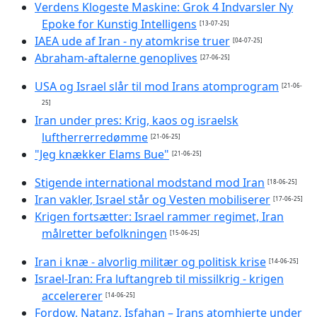
Verdens Klogeste Maskine: Grok 4 Indvarsler Ny
Epoke for Kunstig Intelligens
[13-07-25]
IAEA ude af Iran - ny atomkrise truer
[04-07-25]
Abraham-aftalerne genoplives
[27-06-25]
USA og Israel slår til mod Irans atomprogram
[21-06-
25]
Iran under pres: Krig, kaos og israelsk
luftherrerredømme
[21-06-25]
"Jeg knækker Elams Bue"
[21-06-25]
Stigende international modstand mod Iran
[18-06-25]
Iran vakler, Israel står og Vesten mobiliserer
[17-06-25]
Krigen fortsætter: Israel rammer regimet, Iran
målretter befolkningen
[15-06-25]
Iran i knæ - alvorlig militær og politisk krise
[14-06-25]
Israel-Iran: Fra luftangreb til missilkrig - krigen
accelererer
[14-06-25]
Fordow, Natanz, Isfahan – Irans atomhjerte under