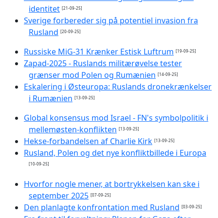
identitet
[21-09-25]
Sverige forbereder sig på potentiel invasion fra
Rusland
[20-09-25]
Russiske MiG-31 Krænker Estisk Luftrum
[19-09-25]
Zapad-2025 - Ruslands militærøvelse tester
grænser mod Polen og Rumænien
[14-09-25]
Eskalering i Østeuropa: Ruslands dronekrænkelser
i Rumænien
[13-09-25]
Global konsensus mod Israel - FN's symbolpolitik i
mellemøsten-konflikten
[13-09-25]
Hekse-forbandelsen af Charlie Kirk
[13-09-25]
Rusland, Polen og det nye konfliktbillede i Europa
[10-09-25]
Hvorfor nogle mener, at bortrykkelsen kan ske i
september 2025
[07-09-25]
Den planlagte konfrontation med Rusland
[03-09-25]