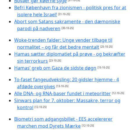
Bovaer gør køerne syge
[31-10-25]
Befri København fra zionismen - politisk pres for at
isolere hele Israel!
[31-10-25]
Abort som Satans sakramente - den dæmoniske
parodi på nadveren
[30-10-25]
Woke-trenden falder: Unge vender tilbage til
normalitet – og får det bedre mentalt
[25-10-25]
Hamas sætter diplomatiet på prøve - og bekræfter
sin terrorkurs
[23-10-25]
Hamas’ greb om Gaza de sidste døgn
[15-10-25]
To-faset fangeudveksling: 20 gidsler hjemme - 4
afdøde overgives
[13-10-25]
Alle DNA- og RNA-baser fundet i meteoritter
[12-10-25]
Sinwars plan for 7. oktober: Massakre, terror og
kontrol
[12-10-25]
Biometri som adgangsbillet - EES accelererer
marchen mod Dyrets Mærke
[12-10-25]