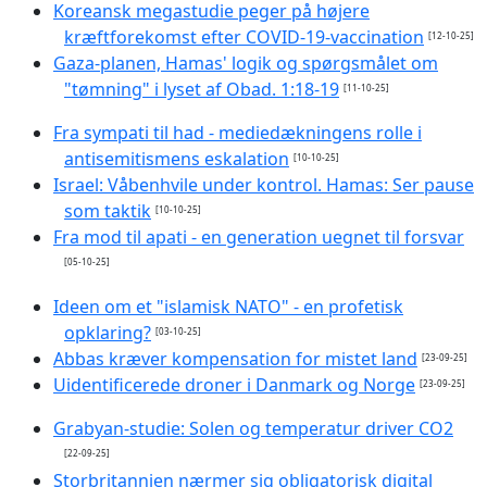
Koreansk megastudie peger på højere
kræftforekomst efter COVID-19-vaccination
[12-10-25]
Gaza-planen, Hamas' logik og spørgsmålet om
"tømning" i lyset af Obad. 1:18-19
[11-10-25]
Fra sympati til had - mediedækningens rolle i
antisemitismens eskalation
[10-10-25]
Israel: Våbenhvile under kontrol. Hamas: Ser pause
som taktik
[10-10-25]
Fra mod til apati - en generation uegnet til forsvar
[05-10-25]
Ideen om et "islamisk NATO" - en profetisk
opklaring?
[03-10-25]
Abbas kræver kompensation for mistet land
[23-09-25]
Uidentificerede droner i Danmark og Norge
[23-09-25]
Grabyan-studie: Solen og temperatur driver CO2
[22-09-25]
Storbritannien nærmer sig obligatorisk digital