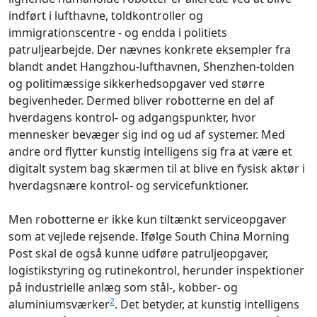
indført i lufthavne, toldkontroller og
immigrationscentre - og endda i politiets
patruljearbejde. Der nævnes konkrete eksempler fra
blandt andet Hangzhou-lufthavnen, Shenzhen-tolden
og politimæssige sikkerhedsopgaver ved større
begivenheder. Dermed bliver robotterne en del af
hverdagens kontrol- og adgangspunkter, hvor
mennesker bevæger sig ind og ud af systemer. Med
andre ord flytter kunstig intelligens sig fra at være et
digitalt system bag skærmen til at blive en fysisk aktør i
hverdagsnære kontrol- og servicefunktioner.
Men robotterne er ikke kun tiltænkt serviceopgaver
som at vejlede rejsende. Ifølge South China Morning
Post skal de også kunne udføre patruljeopgaver,
logistikstyring og rutinekontrol, herunder inspektioner
på industrielle anlæg som stål-, kobber- og
2
aluminiumsværker
. Det betyder, at kunstig intelligens