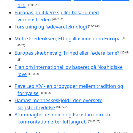
ord
[31-05-25]
Europas politikere spiller hasard med
verdensfreden
[28-05-25]
Forskning og fødevareteknologi
[22-05-25]
Mette Frederiksen, EU og illusionen om Europa
[22-
05-25]
Europas skæbnevalg: Frihed eller føderalisme?
[20-05-
25]
Plan om international lov baseret på Noahidiske
love
[11-05-25]
Pave Leo XIV - en brobygger mellem tradition og
fornyelse
[10-05-25]
Hamas’ menneskeskjold - den oversete
krigsforbrydelse
[10-05-25]
Atommagterne Indien og Pakistan i direkte
konfrontation efter luftangreb
[08-05-25]