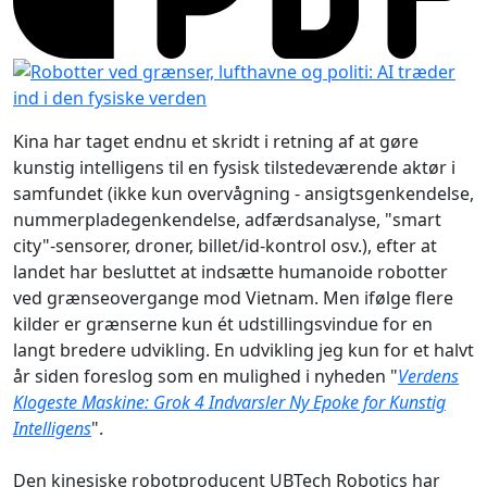
Kina har taget endnu et skridt i retning af at gøre
kunstig intelligens til en fysisk tilstedeværende aktør i
samfundet (ikke kun overvågning - ansigtsgenkendelse,
nummerpladegenkendelse, adfærdsanalyse, "smart
city"-sensorer, droner, billet/id-kontrol osv.), efter at
landet har besluttet at indsætte humanoide robotter
ved grænseovergange mod Vietnam. Men ifølge flere
kilder er grænserne kun ét udstillingsvindue for en
langt bredere udvikling. En udvikling jeg kun for et halvt
år siden foreslog som en mulighed i nyheden "
Verdens
Klogeste Maskine: Grok 4 Indvarsler Ny Epoke for Kunstig
Intelligens
".
Den kinesiske robotproducent UBTech Robotics har