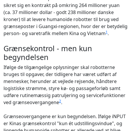
sikret sig en kontrakt på omkring 264 millioner yuan
(ca. 37 millioner dollar - godt 238 millioner danske
kroner) til at levere humanoide robotter til brug ved
grænseposter i Guangxi-regionen, hvor der er betydelig
1
person- og varetrafik mellem Kina og Vietnam
.
Grænsekontrol - men kun
begyndelsen
Ifølge de tilgængelige oplysninger skal robotterne
bruges til opgaver, der tidligere har været udført af
mennesker, herunder at vejlede rejsende, håndtere
logistiske strømme, styre kø- og passageforløb samt
udføre rutinemæssig patruljering og servicefunktioner
2
ved grænseovergangene
.
Grænseovergangene er kun begyndelsen. Ifølge iNPUT
er Kinas grænsekontrol "kun ét udstillingsvindue", og
lignende humanoide robotter er allerede ved at blive