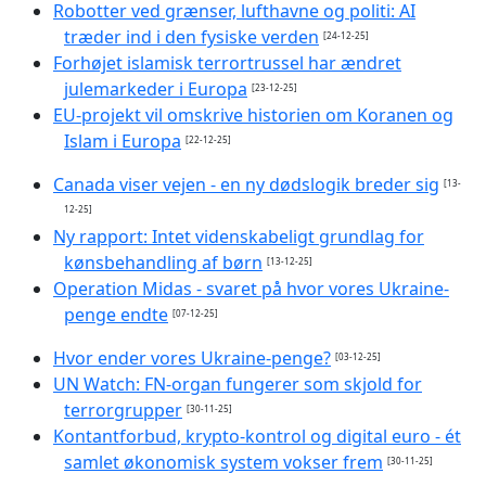
Robotter ved grænser, lufthavne og politi: AI
træder ind i den fysiske verden
[24-12-25]
Forhøjet islamisk terrortrussel har ændret
julemarkeder i Europa
[23-12-25]
EU-projekt vil omskrive historien om Koranen og
Islam i Europa
[22-12-25]
Canada viser vejen - en ny dødslogik breder sig
[13-
12-25]
Ny rapport: Intet videnskabeligt grundlag for
kønsbehandling af børn
[13-12-25]
Operation Midas - svaret på hvor vores Ukraine-
penge endte
[07-12-25]
Hvor ender vores Ukraine-penge?
[03-12-25]
UN Watch: FN-organ fungerer som skjold for
terrorgrupper
[30-11-25]
Kontantforbud, krypto-kontrol og digital euro - ét
samlet økonomisk system vokser frem
[30-11-25]