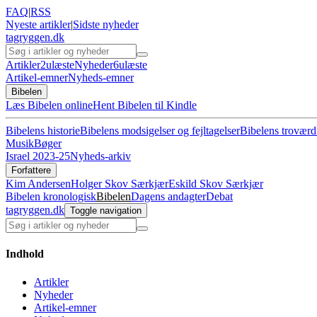
FAQ
|
RSS
Nyeste artikler
|
Sidste nyheder
tagryggen
.dk
Artikler
2
ulæste
Nyheder
6
ulæste
Artikel-emner
Nyheds-emner
Bibelen
Læs Bibelen online
Hent Bibelen til Kindle
Bibelens historie
Bibelens modsigelser og fejltagelser
Bibelens troværd
Musik
Bøger
Israel 2023-25
Nyheds-arkiv
Forfattere
Kim Andersen
Holger Skov Særkjær
Eskild Skov Særkjær
Bibelen kronologisk
Bibelen
Dagens andagter
Debat
tagryggen
.dk
Toggle navigation
Indhold
Artikler
Nyheder
Artikel-emner