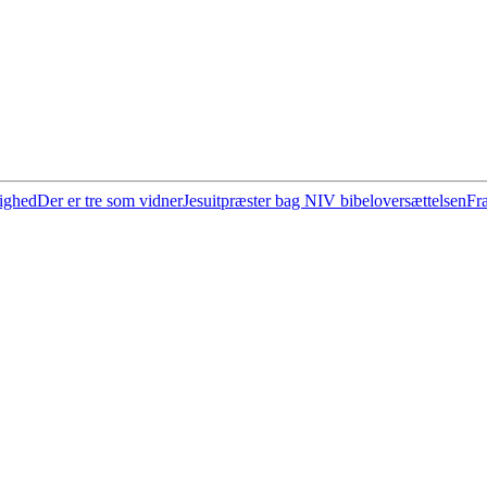
ighed
Der er tre som vidner
Jesuitpræster bag NIV bibeloversættelsen
Fra