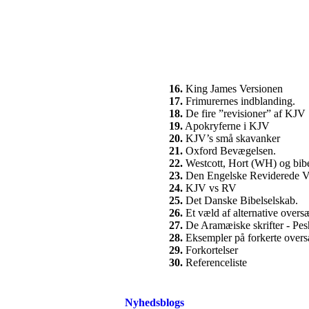
16.
King James Versionen
17.
Frimurernes indblanding.
18.
De fire ”revisioner” af KJV
19.
Apokryferne i KJV
20.
KJV’s små skavanker
21.
Oxford Bevægelsen.
22.
Westcott, Hort (WH) og bibe
23.
Den Engelske Reviderede V
24.
KJV vs RV
25.
Det Danske Bibelselskab.
26.
Et væld af alternative oversæ
27.
De Aramæiske skrifter - Pes
28.
Eksempler på forkerte oversæ
29.
Forkortelser
30.
Referenceliste
Nyhedsblogs