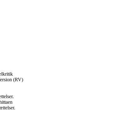
lkritik
ersion (RV)
ttelser.
hittaen
ttelser.