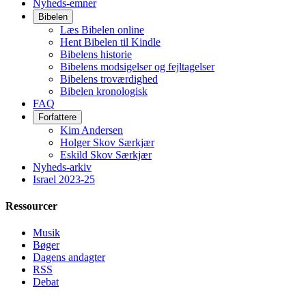
Nyheds-emner
Bibelen
Læs Bibelen online
Hent Bibelen til Kindle
Bibelens historie
Bibelens modsigelser og fejltagelser
Bibelens troværdighed
Bibelen kronologisk
FAQ
Forfattere
Kim Andersen
Holger Skov Særkjær
Eskild Skov Særkjær
Nyheds-arkiv
Israel 2023-25
Ressourcer
Musik
Bøger
Dagens andagter
RSS
Debat