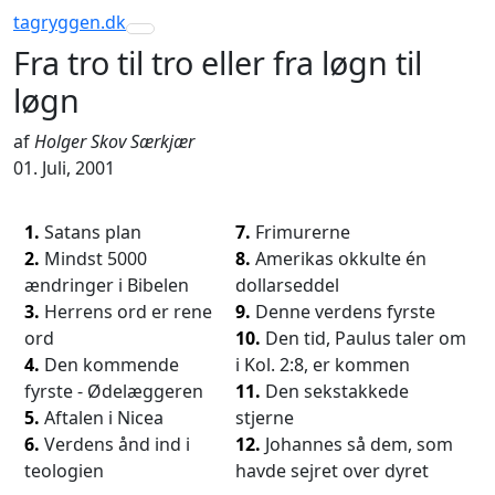
tagryggen
.dk
Toggle navigation
Fra tro til tro eller fra løgn til
løgn
af
Holger Skov Særkjær
01. Juli, 2001
1.
Satans plan
7.
Frimurerne
2.
Mindst 5000
8.
Amerikas okkulte én
ændringer i Bibelen
dollarseddel
3.
Herrens ord er rene
9.
Denne verdens fyrste
ord
10.
Den tid, Paulus taler om
4.
Den kommende
i Kol. 2:8, er kommen
fyrste - Ødelæggeren
11.
Den sekstakkede
5.
Aftalen i Nicea
stjerne
6.
Verdens ånd ind i
12.
Johannes så dem, som
teologien
havde sejret over dyret