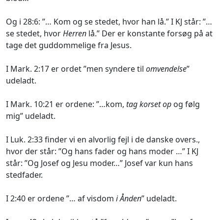
Og i 28:6: ”… Kom og se stedet, hvor han lå.” I KJ står: ”…
se stedet, hvor
Herren
lå.” Der er konstante forsøg på at
tage det guddommelige fra Jesus.
I Mark. 2:17 er ordet ”men syndere til
omvendelse
”
udeladt.
I Mark. 10:21 er ordene: ”…kom,
tag korset op
og følg
mig” udeladt.
I Luk. 2:33 finder vi en alvorlig fejl i de danske overs.,
hvor der står: ”Og hans fader og hans moder …” I KJ
står: ”Og Josef og Jesu moder…” Josef var kun hans
stedfader.
I 2:40 er ordene ”… af visdom
i Ånden
” udeladt.