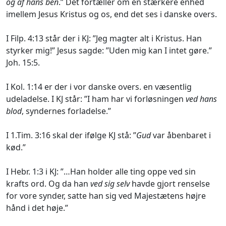
og af hans ben
.” Det fortæller om en stærkere enhed
imellem Jesus Kristus og os, end det ses i danske overs.
I Filp. 4:13 står der i KJ: ”Jeg magter alt i Kristus. Han
styrker mig!” Jesus sagde: ”Uden mig kan I intet gøre.”
Joh. 15:5.
I Kol. 1:14 er der i vor danske overs. en væsentlig
udeladelse. I KJ står: ”I ham har vi forløsningen
ved hans
blod
, syndernes forladelse.”
I 1.Tim. 3:16 skal der ifølge KJ stå: ”
Gud
var åbenbaret i
kød.”
I Hebr. 1:3 i KJ: ”…Han holder alle ting oppe ved sin
krafts ord. Og da han
ved sig selv
havde gjort renselse
for vore synder, satte han sig ved Majestætens højre
hånd i det høje.”