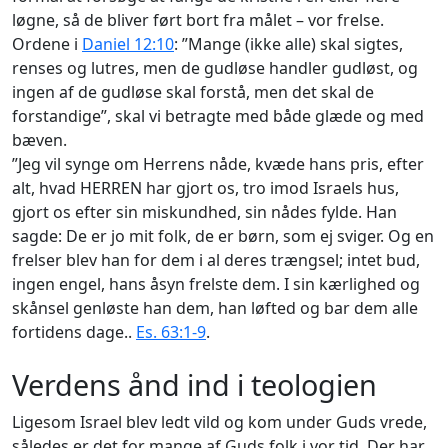
løgne, så de bliver ført bort fra målet – vor frelse.
Ordene i
Daniel 12:10
: ”Mange (ikke alle) skal sigtes,
renses og lutres, men de gudløse handler gudløst, og
ingen af de gudløse skal forstå, men det skal de
forstandige”, skal vi betragte med både glæde og med
bæven.
”Jeg vil synge om Herrens nåde, kvæde hans pris, efter
alt, hvad HERREN har gjort os, tro imod Israels hus,
gjort os efter sin miskundhed, sin nådes fylde. Han
sagde:
De er jo mit folk, de er børn, som ej sviger.
Og en
frelser blev han for dem i al deres trængsel; intet bud,
ingen engel, hans åsyn frelste dem. I sin kærlighed og
skånsel genløste han dem, han løfted og bar dem alle
fortidens dage..
Es. 63:1-9
.
Verdens ånd ind i teologien
Ligesom Israel blev ledt vild og kom under Guds vrede,
således er det for mange af Guds folk i vor tid. Der har