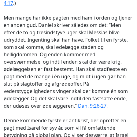
4:17
.)
Men mange har ikke pagten med ham i orden og tjener
en anden gud. Daniel skriver således om det: ”Men
efter de to og tresindstyve uger skal Messias blive
udryddet. Ingenting skal han have. Folket til en fyrste,
som skal komme, skal ødelægge staden og
helligdommen. Og enden kommer med
oversvømmelse, og indtil enden skal der være krig,
ødelæggelsen er fast bestemt. Han skal stadfæste en
pagt med de mange i én uge, og midt i ugen gør han
slut på slagtoffer og afgrødeoffer. På
vederstyggelighedens vinger skal der komme én som
ødelægger. Og det skal vare indtil den fastsatte ende,
der udøses over ødelæggeren.”
Dan. 9:26-27
.
Denne kommende fyrste er antikrist, der opretter en
pagt med Isarel for syv år, som vil få omfattende
betydning på global plan. Og vi ser desværre, at Israel