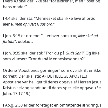
I vers 43 skal der ikke stå ”forældrene”, men ”Josef og
hans moder.”
I 4:4 skal der stå: ”Mennesket skal ikke leve af brød
alene,
men af hvert Guds ord
.”
I Joh. 3:15 er ordene: ”… enhver, som tror,
ikke skal gå
fortabt
”, udeladt.
I Joh. 9:35 skal der stå: ”Tror du på
Guds Søn
?” Og ikke,
som vi læser: ”Tror du på Menneskesønnen?”
Ordene ”Apostlenes gerninger” som overskrift er ikke
korrekt. Der skal stå: AF DE HELLIGE APOSTLE!
Apostlene var helliget til deres opgave af Herren Jesus
Kristus selv og sendt ud til deres specielle opgave. (Se
John. 17:17-19.)
I Ap.g. 2:30 er der foretaget en omfattende ændring. I