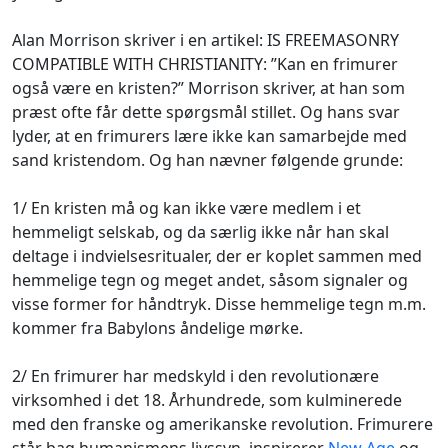
Alan Morrison skriver i en artikel: IS FREEMASONRY
COMPATIBLE WITH CHRISTIANITY: ”Kan en frimurer
også være en kristen?” Morrison skriver, at han som
præst ofte får dette spørgsmål stillet. Og hans svar
lyder, at en frimurers lære ikke kan samarbejde med
sand kristendom. Og han nævner følgende grunde:
1/ En kristen må og kan ikke være medlem i et
hemmeligt selskab, og da særlig ikke når han skal
deltage i indvielsesritualer, der er koplet sammen med
hemmelige tegn og meget andet, såsom signaler og
visse former for håndtryk. Disse hemmelige tegn m.m.
kommer fra Babylons åndelige mørke.
2/ En frimurer har medskyld i den revolutionære
virksomhed i det 18. Århundrede, som kulminerede
med den franske og amerikanske revolution. Frimurere
står bag humanismens livssyn, inspirerer
New Age
og