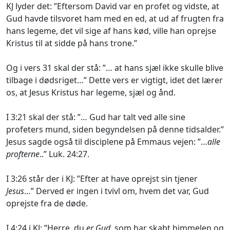
KJ lyder det: ”Eftersom David var en profet og vidste, at
Gud havde tilsvoret ham med en ed, at ud af frugten fra
hans legeme, det vil sige af hans kød, ville han oprejse
Kristus til at sidde på hans trone.”
Og i vers 31 skal der stå: ”… at hans sjæl ikke skulle blive
tilbage i dødsriget…” Dette vers er vigtigt, idet det lærer
os, at Jesus Kristus har legeme, sjæl og ånd.
I 3:21 skal der stå: ”… Gud har talt ved alle sine
profeters mund, siden begyndelsen på denne tidsalder.”
Jesus sagde også til disciplene på Emmaus vejen: ”…
alle
profterne
..” Luk. 24:27.
I 3:26 står der i KJ: ”Efter at have oprejst sin tjener
Jesus
…” Derved er ingen i tvivl om, hvem det var, Gud
oprejste fra de døde.
I 4:24 i KJ: ”Herre, du
er Gud
, som har skabt himmelen og