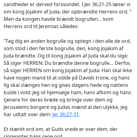
sandheder er derved forsvundet. I Jer. 36:21-25 læser vi
om kong Jojakim af Juda, der opbrændte Herrens ord. ”
Men da kongen havde brændt bogrullen… kom
Herrens ord til Jeremias således:
”Tag dig en anden bogrulle og optegn i den alle de ord,
som stod i den første bogrulle, den, kong Jojakim af
Juda brændte. Og til kong Jojakim af Juda skal du sige:
Så siger HERREN: Du brændte denne bogrulle… Derfor,
så siger HERREN om kong Jojakim af Juda: Han skal ikke
have nogen mand til at sidde på Davids trone, og hans
lig skal slænges hen og gives dagens hede og nattens
kulde i vold; jeg vil hjemsøge ham, hans afkom og hans
tjenere for deres brøde og bringe over dem og
Jerusalems borgere og Judas mænd al den ulykke, jeg
har udtalt over dem:
Jer 36:27-31
.
Et stærkt ord om, at Guds vrede er over dem, der
ringeagter hans rene ord.