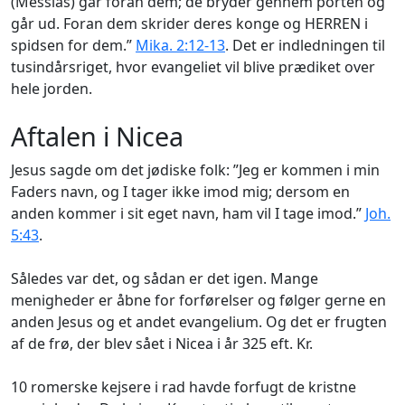
(Messias) går foran dem; de bryder gennem porten og
går ud. Foran dem skrider deres konge og HERREN i
spidsen for dem.”
Mika. 2:12-13
. Det er indledningen til
tusindårsriget, hvor evangeliet vil blive prædiket over
hele jorden.
Aftalen i Nicea
Jesus sagde om det jødiske folk: ”Jeg er kommen i min
Faders navn, og I tager ikke imod mig; dersom en
anden kommer i sit eget navn, ham vil I tage imod.”
Joh.
5:43
.
Således var det, og sådan er det igen. Mange
menigheder er åbne for forførelser og følger gerne en
anden Jesus og et andet evangelium. Og det er frugten
af de frø, der blev sået i Nicea i år 325 eft. Kr.
10 romerske kejsere i rad havde forfugt de kristne