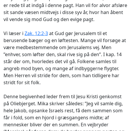
er rede til at indgå i denne pagt. Han vil for alvor afsløre
sit sande væsen midtvejs i disse syv år, hvor han åbent
vil vende sig mod Gud og den evige pagt.
Vi læser i
Zak. 12:2-3
at Gud gør Jerusalem til et
berusende bæger og en løftesten. Mange vil forsøge at
være medbestemmende om Jerusalems vej. Men
”enhver, som løfter den, skal rive sig på den”. I kap. 14
står der om, hvorledes det vil gå. Folkene samles til
angreb mod byen, og mange af indbyggerne flygter.
Men Herren vil stride for dem, som han tidligere har
stridt for sit folk.
Denne begivenhed leder frem til Jesu Kristi genkomst
på Oliebjerget. Mika skriver således: ”Jeg vil samle dig,
hele Jakob, opsanke Israels rest, få dem sammen som
får i fold, som en hjord i græsgangens midte; af
mennesker bliver der en summen. En vejbryder