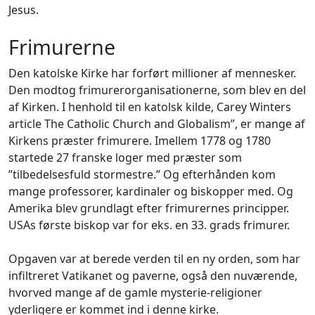
Jesus.
Frimurerne
Den katolske Kirke har forført millioner af mennesker.
Den modtog frimurerorganisationerne, som blev en del
af Kirken. I henhold til en katolsk kilde, Carey Winter
s
article
The Catholic Church and Globalism”, er mange af
Kirkens præster frimurere. Imellem 1778 og 1780
startede 27 franske loger med præster som
”tilbedelsesfuld stormestre.” Og efterhånden kom
mange professorer, kardinaler og biskopper med. Og
Amerika blev grundlagt efter frimurernes principper.
USA
s første biskop var for eks. en 33. grads frimurer.
Opgaven var at berede verden til en ny orden, som har
infiltreret Vatikanet og paverne, også den nuværende,
hvorved mange af de gamle mysterie-religioner
yderligere er kommet ind i denne kirke.