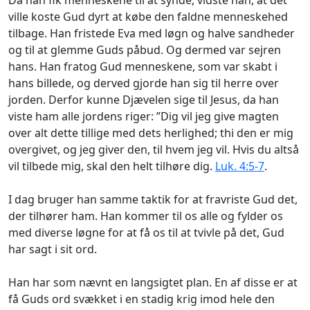
ville koste Gud dyrt at købe den faldne menneskehed
tilbage. Han fristede Eva med løgn og halve sandheder
og til at glemme Guds påbud. Og dermed
var sejren
hans. Han fratog Gud menneskene, som var skabt i
hans billede, og derved gjorde han sig til herre over
jorden. Derfor kunne Djævelen sige til Jesus, da han
viste ham alle jordens riger: ”Dig vil jeg give magten
over alt dette tillige med dets herlighed; thi den er mig
overgivet, og jeg giver den, til hvem jeg vil. Hvis du altså
vil tilbede mig, skal den helt tilhøre dig.
Luk. 4:5-7
.
I dag bruger han samme taktik for at fravriste Gud det,
der tilhører ham. Han kommer til os alle og fylder os
med diverse løgne for at få os til at tvivle på det, Gud
har sagt i sit ord.
Han har som nævnt en langsigtet plan. En af disse er at
få Guds ord svækket i en stadig krig imod hele den