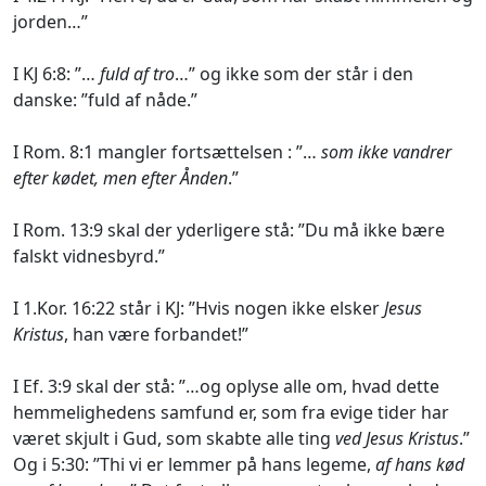
jorden…”
I KJ 6:8: ”…
fuld af tro
…” og ikke som der står i den
danske: ”fuld af nåde.”
I Rom. 8:1 mangler fortsættelsen : ”…
som ikke vandrer
efter kødet, men efter Ånden
.”
I Rom. 13:9 skal der yderligere stå: ”Du må ikke bære
falskt vidnesbyrd.”
I 1.Kor. 16:22 står i KJ: ”Hvis nogen ikke elsker
Jesus
Kristus
, han være forbandet!”
I Ef. 3:9 skal der stå: ”…og oplyse alle om, hvad dette
hemmelighedens samfund er, som fra evige tider har
været skjult i Gud, som skabte alle ting
ved Jesus Kristus
.”
Og i 5:30: ”Thi vi er lemmer på hans legeme,
af hans kød