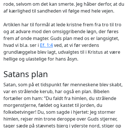
rode, selvom om det kan smerte. Jeg håber derfor, at du
af kærlighed til sandheden vil følge med hele vejen.
Artiklen har til formål at lede kristne frem fra tro til tro
og at advare mod den omsiggribende løgn, der føres
frem af onde magter. Guds plan med os er langsigtet,
hvad vi bl.a. ser i
Ef. 1:4
ved, at vi før verdens
grundlæggelse blev lagt, udvalgtes til i Kristus at være
hellige og ulastelige for hans åsyn.
Satans plan
Satan, som på et tidspunkt før menneskene blev skabt,
var en strålende kerub, har også en plan. Bibelen
fortæller om ham: ”Du faldt fra himlen, du strålende
morgenstjerne, fældet og kastet til jorden, du
folkebetvinger! Du, som sagde i hjertet:
Jeg stormer
himlen, rejser min trone deroppe over Guds stjerner,
tager sæde på stævnets bjerg i yderste nord, stiger op