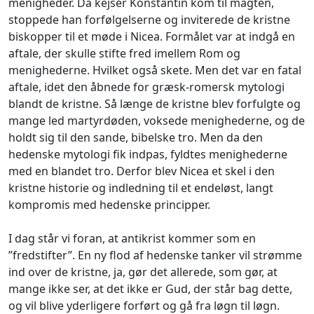
menigheder. Da kejser Konstantin kom til magten,
stoppede han forfølgelserne og inviterede de kristne
biskopper til et møde i Nicea. Formålet var at indgå en
aftale, der skulle stifte fred imellem Rom og
menighederne. Hvilket også skete. Men det var en fatal
aftale, idet den åbnede for græsk-romersk mytologi
blandt de kristne. Så længe de kristne blev forfulgte og
mange led martyrdøden, voksede menighederne, og de
holdt sig til den sande, bibelske tro. Men da den
hedenske mytologi fik indpas, fyldtes menighederne
med en blandet tro. Derfor blev Nicea et skel i den
kristne historie og indledning til et endeløst, langt
kompromis med hedenske principper.
I dag står vi foran, at antikrist kommer som en
”fredstifter”. En ny flod af hedenske tanker vil strømme
ind over de kristne, ja, gør det allerede, som gør, at
mange ikke ser, at det ikke er Gud, der står bag dette,
og vil blive yderligere forført og gå fra løgn til løgn.