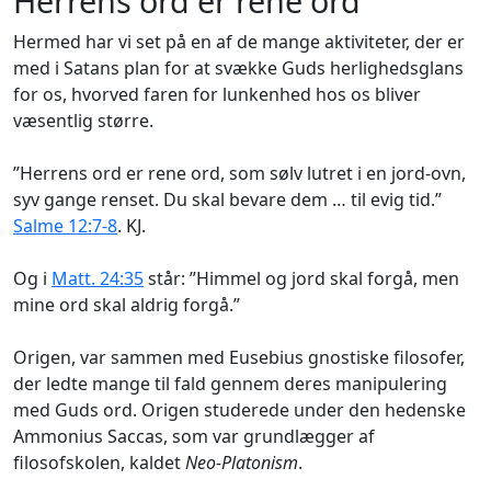
Herrens ord er rene ord
Hermed har vi set på en af de mange aktiviteter, der er
med i Satans plan for at svække Guds herlighedsglans
for os, hvorved faren for lunkenhed hos os bliver
væsentlig større.
”Herrens ord er rene ord, som sølv lutret i en jord-ovn,
syv gange renset. Du skal bevare dem … til evig tid.”
Salme 12:7-8
. KJ.
Og i
Matt. 24:35
står: ”Himmel og jord skal forgå, men
mine ord skal aldrig forgå.”
Origen, var sammen med Eusebius gnostiske filosofer,
der ledte mange til fald gennem deres manipulering
med Guds ord. Origen studerede under den hedenske
Ammonius Saccas, som var grundlægger af
filosofskolen, kaldet
Neo-Platonism
.