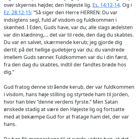
over skyernes højder, den Højeste lig.
Es. 14:12-14
. Og i
Ez. 28:12-15
: ”Så siger den Herre HERREN: Du var
indsigtens segl, fuld af visdom og fuldkommen i
skønhed. I Eden, Guds have, var du; alle slags ædelsten
var din klædning,… det var til rede, den dag du skabtes.
Du var en salvet, skærmende kerub; jeg gjorde dig
dertil; på det hellige gudebjerg var du; du vandrede
imellem Guds sønner. Fuldkommen var du i din færd,
fra den dag du skabtes, indtil der fandtes brøde hos
dig.”
Gud fratog denne strående kerub, der var fuldkommen
i visdom, hans høje stilling og styrtede ham til jorden,
hvor han blev ”denne verdens fyrste.” Men Satan
ønskede stadig at være den Højeste lig og fortsatte
med at bekæmpe Gud for at fratage ham det, der var
hans.
Da han fik menneskene til at synde, vidste han, at det