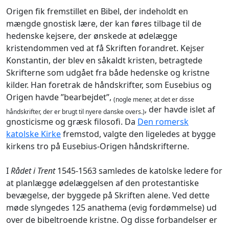
Origen fik fremstillet en Bibel, der indeholdt en
mængde gnostisk lære, der kan føres tilbage til de
hedenske kejsere, der ønskede at ødelægge
kristendommen ved at få Skriften forandret. Kejser
Konstantin, der blev en såkaldt kristen, betragtede
Skrifterne som udgået fra både hedenske og kristne
kilder. Han foretrak de håndskrifter, som Eusebius og
Origen havde ”bearbejdet”,
(nogle mener, at det er disse
, der havde islet af
håndskrifter, der er brugt til nyere danske overs.)
gnosticisme og græsk filosofi. Da
Den romersk
katolske Kirke
fremstod, valgte den ligeledes at bygge
kirkens tro på Eusebius-Origen håndskrifterne.
I
Rådet i Trent
1545-1563 samledes de katolske ledere for
at planlægge ødelæggelsen af den protestantiske
bevægelse, der byggede på Skriften alene. Ved dette
møde slyngedes 125 anathema (evig fordømmelse) ud
over de bibeltroende kristne. Og disse forbandelser er