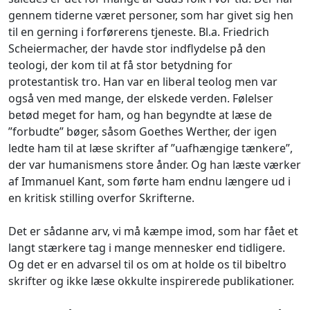
gennem tiderne været personer, som har givet sig hen
til en gerning i forførerens tjeneste. Bl.a. Friedrich
Scheiermacher, der havde stor indflydelse på den
teologi, der kom til at få stor betydning for
protestantisk tro. Han var en liberal teolog men var
også ven med mange, der elskede verden. Følelser
betød meget for ham, og han begyndte at læse de
”forbudte” bøger, såsom Goethes Werther, der igen
ledte ham til at læse skrifter af ”uafhængige tænkere”,
der var humanismens store ånder. Og han læste værker
af Immanuel Kant, som førte ham endnu længere ud i
en kritisk stilling overfor Skrifterne.
Det er sådanne arv, vi må kæmpe imod, som har fået et
langt stærkere tag i mange mennesker end tidligere.
Og det er en advarsel til os om at holde os til bibeltro
skrifter og ikke læse okkulte inspirerede publikationer.