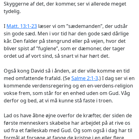
Skyggerne af det, der kommer, ser vi allerede meget
tydelig.
I
Matt. 13:1-23
læser vi om ”sædemanden”, der udsår
sin gode sæd. Men i vor tid har den gode sæd dårlige
kår. Den falder på stengrund eller på vejen, hvor det
bliver spist af ”fuglene”, som er dæmoner, der tager
ordet ud af vort sind, så snart vi har hørt det.
Også kong David så i ånden, at der ville komme en tid
med omfattende frafald. (Se
Salme 2:1-3
.) I dag ser vi en
kommende verdensregering og en en-verdens-religion
vokse frem, som står for en enhed uden om Gud. Våg
derfor og bed, at vi må kunne stå faste i troen.
Lad os have åbne øjne overfor de kræfter, der siden de
første menneskers skabelse har arbejdet på at rive os
ud fra et fælleskab med Gud. Og som også i dag har til
formål at forsøge at fange de kristne i en eller flere