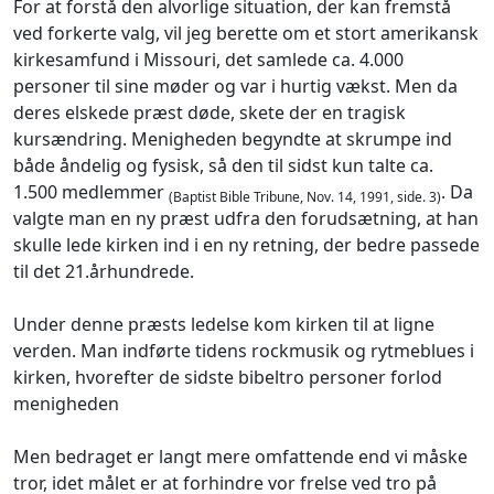
For at forstå den alvorlige situation, der kan fremstå
ved forkerte valg, vil jeg berette om et stort amerikansk
kirkesamfund i Missouri, det samlede ca. 4.000
personer til sine møder og var i hurtig vækst. Men da
deres elskede præst døde, skete der en tragisk
kursændring. Menigheden begyndte at skrumpe ind
både åndelig og fysisk, så den til sidst kun talte ca.
1.500 medlemmer
. Da
(Baptist Bible Tribune, Nov. 14, 1991, side. 3)
valgte man en ny præst udfra den forudsætning, at han
skulle lede kirken ind i en ny retning, der bedre passede
til det 21.århundrede.
Under denne præsts ledelse kom kirken til at ligne
verden. Man indførte tidens rockmusik og rytmeblues i
kirken, hvorefter de sidste bibeltro personer forlod
menigheden
Men bedraget er langt mere omfattende end vi måske
tror, idet målet er at forhindre vor frelse ved tro på