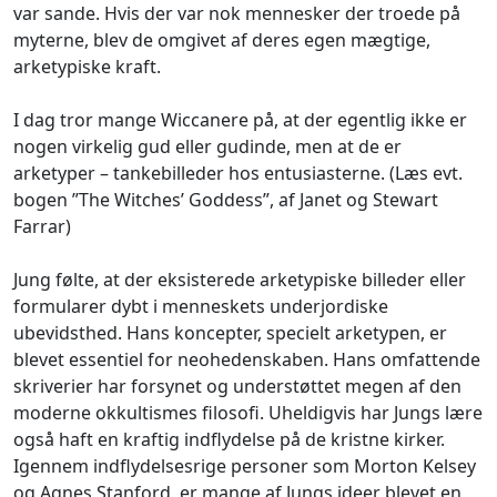
var sande. Hvis der var nok mennesker der troede på
myterne, blev de omgivet af deres egen mægtige,
arketypiske kraft.
I dag tror mange Wiccanere på, at der egentlig ikke er
nogen virkelig gud eller gudinde, men at de er
arketyper – tankebilleder hos entusiasterne. (Læs evt.
bogen ”The Witches’ Goddess”, af Janet og Stewart
Farrar)
Jung følte, at der eksisterede arketypiske billeder eller
formularer dybt i menneskets underjordiske
ubevidsthed. Hans koncepter, specielt arketypen, er
blevet essentiel for neohedenskaben. Hans omfattende
skriverier har forsynet og understøttet megen af den
moderne okkultismes filosofi. Uheldigvis har Jungs lære
også haft en kraftig indflydelse på de kristne kirker.
Igennem indflydelsesrige personer som Morton Kelsey
og Agnes Stanford, er mange af Jungs ideer blevet en