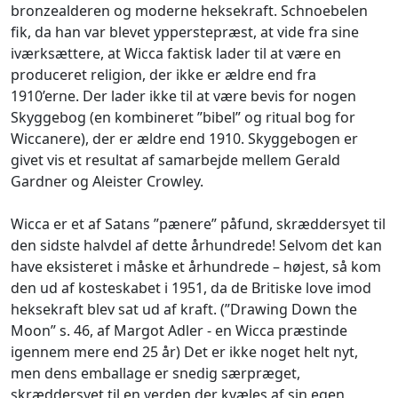
bronzealderen og moderne heksekraft. Schnoebelen
fik, da han var blevet ypperstepræst, at vide fra sine
iværksættere, at Wicca faktisk lader til at være en
produceret religion, der ikke er ældre end fra
1910’erne. Der lader ikke til at være bevis for nogen
Skyggebog (en kombineret ”bibel” og ritual bog for
Wiccanere), der er ældre end 1910. Skyggebogen er
givet vis et resultat af samarbejde mellem Gerald
Gardner og Aleister Crowley.
Wicca er et af Satans ”pænere” påfund, skræddersyet til
den sidste halvdel af dette århundrede! Selvom det kan
have eksisteret i måske et århundrede – højest, så kom
den ud af kosteskabet i 1951, da de Britiske love imod
heksekraft blev sat ud af kraft. (”Drawing Down the
Moon” s. 46, af Margot Adler - en Wicca præstinde
igennem mere end 25 år) Det er ikke noget helt nyt,
men dens emballage er snedig særpræget,
skræddersyet til en verden der kvæles af sin egen