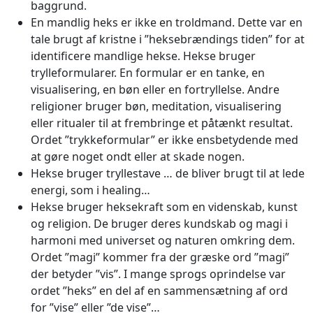
baggrund.
En mandlig heks er ikke en troldmand. Dette var en
tale brugt af kristne i ”heksebrændings tiden” for at
identificere mandlige hekse. Hekse bruger
trylleformularer. En formular er en tanke, en
visualisering, en bøn eller en fortryllelse. Andre
religioner bruger bøn, meditation, visualisering
eller ritualer til at frembringe et påtænkt resultat.
Ordet ”trykkeformular” er ikke ensbetydende med
at gøre noget ondt eller at skade nogen.
Hekse bruger tryllestave … de bliver brugt til at lede
energi, som i healing…
Hekse bruger heksekraft som en videnskab, kunst
og religion. De bruger deres kundskab og magi i
harmoni med universet og naturen omkring dem.
Ordet ”magi” kommer fra der græske ord ”magi”
der betyder ”vis”. I mange sprogs oprindelse var
ordet ”heks” en del af en sammensætning af ord
for ”vise” eller ”de vise”…