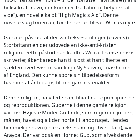
heksekraft navn, der kommer fra Latin og betyder ”at
vide”), en novelle kaldt ”High Magic’s Aid”. Denne
novelle slog tonen an, for det der er blevet Wiccas myte.
Gardner påstod, at der var heksesamlinger (covens) i
Storbritannien der udøvede en ikke-anti-kristen
religion. Dette påstod han kaldtes Wicca. I hans senere
skriverier, åbenbarede han til sidst at han tilhørte en
sjælden overlevende samling i Ny Skoven, i nærheden
af England. Den kunne spore sin tilbedelsesform
tusinder af år tilbage, til den gamle stenalder.
Denne religion, hævdede han, tilbad naturprincipperne
og reproduktionen. Guderne i denne gamle religion,
var den Højeste Moder Gudinde, som regerede jorden,
månen, havet og alt der hørte til landbruget. Hendes
hemmelige navn (i hans heksesamling i hvert fald), var
Arayda. Der var også en Hornet Gud, som afvekslende