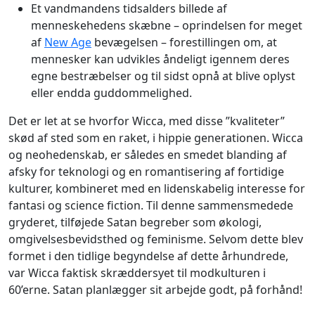
Et vandmandens tidsalders billede af
menneskehedens skæbne – oprindelsen for meget
af
New Age
bevægelsen – forestillingen om, at
mennesker kan udvikles åndeligt igennem deres
egne bestræbelser og til sidst opnå at blive oplyst
eller endda guddommelighed.
Det er let at se hvorfor Wicca, med disse ”kvaliteter”
skød af sted som en raket, i hippie generationen. Wicca
og neohedenskab, er således en smedet blanding af
afsky for teknologi og en romantisering af fortidige
kulturer, kombineret med en lidenskabelig interesse for
fantasi og science fiction. Til denne sammensmedede
gryderet, tilføjede Satan begreber som økologi,
omgivelsesbevidsthed og feminisme. Selvom dette blev
formet i den tidlige begyndelse af dette århundrede,
var Wicca faktisk skræddersyet til modkulturen i
60’erne. Satan planlægger sit arbejde godt, på forhånd!