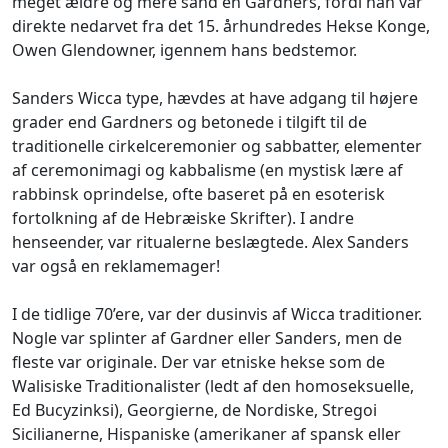
meget ældre og mere sand en Gardners, fordi han var
direkte nedarvet fra det 15. århundredes Hekse Konge,
Owen Glendowner, igennem hans bedstemor.
Sanders Wicca type, hævdes at have adgang til højere
grader end Gardners og betonede i tilgift til de
traditionelle cirkelceremonier og sabbatter, elementer
af ceremonimagi og kabbalisme (en mystisk lære af
rabbinsk oprindelse, ofte baseret på en esoterisk
fortolkning af de Hebræiske Skrifter). I andre
henseender, var ritualerne beslægtede. Alex Sanders
var også en reklamemager!
I de tidlige 70’ere, var der dusinvis af Wicca traditioner.
Nogle var splinter af Gardner eller Sanders, men de
fleste var originale. Der var etniske hekse som de
Walisiske Traditionalister (ledt af den homoseksuelle,
Ed Bucyzinksi), Georgierne, de Nordiske, Stregoi
Sicilianerne, Hispaniske (amerikaner af spansk eller