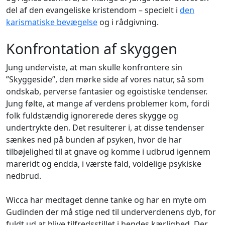
del af den evangeliske kristendom – specielt i
den
karismatiske bevægelse
og i rådgivning.
Konfrontation af skyggen
Jung underviste, at man skulle konfrontere sin
”Skyggeside”, den mørke side af vores natur, så som
ondskab, perverse fantasier og egoistiske tendenser.
Jung følte, at mange af verdens problemer kom, fordi
folk fuldstændig ignorerede deres skygge og
undertrykte den. Det resulterer i, at disse tendenser
sænkes ned på bunden af psyken, hvor de har
tilbøjelighed til at gnave og komme i udbrud igennem
mareridt og endda, i værste fald, voldelige psykiske
nedbrud.
Wicca har medtaget denne tanke og har en myte om
Gudinden der må stige ned til underverdenens dyb, for
fuldt ud at blive tilfredsstillet i hendes kærlighed. Der