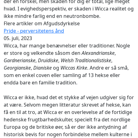
der en forskel, men skaden for dig er total, lige meget
hvad. I evighedsperspektiv, er skaden i Wicca realitet og
ikke mindre farlig end en neutronbombe.
Flere artikler om Afgudsdyrkelse
Pride - perversitetens ånd
05. juli, 2023
Wicca, har mange benævnelser eller traditioner. Nogle
er store og velkendte såsom den
Alexandrianske
,
Gardnerianske
,
Druidiske
,
Welsh Traditionalistiske
,
Georgianske
,
Dianiske
og
Wiccas Kirke
. Andre er så små,
som en enkel coven eller samling af 13 hekse eller
endda bare en familie tradition.
Wicca er ikke, hvad det et stykke af vejen udgiver sig for
at være. Selvom megen litteratur skrevet af hekse, kan
få en til at tro, at Wicca er en overlevelse af de fortidige
hedenske frugtbarhedskulter, specielt fra det nordlige
Europa og de britiske øer, så er der ikke antydning af
historisk bevis for nogen forbindelse mellem kulterne i