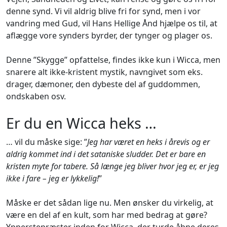
denne synd. Vi vil aldrig blive fri for synd, men i vor
vandring med Gud, vil Hans Hellige Ånd hjælpe os til, at
aflægge vore synders byrder, der tynger og plager os.
Denne ”Skygge” opfattelse, findes ikke kun i Wicca, men
snarere alt ikke-kristent mystik, navngivet som eks.
drager, dæmoner, den dybeste del af guddommen,
ondskaben osv.
Er du en Wicca heks …
… vil du måske sige: ”
Jeg har været en heks i årevis og er
aldrig kommet ind i det sataniske sludder. Det er bare en
kristen myte for tabere. Så længe jeg bliver hvor jeg er, er jeg
ikke i fare – jeg er lykkelig!
”
Måske er det sådan lige nu. Men ønsker du virkelig, at
være en del af en kult, som har med bedrag at gøre?
Ypperstepræster inden for Wicca, der turde åbne deres