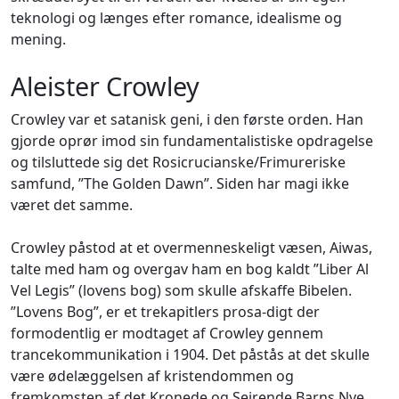
teknologi og længes efter romance, idealisme og
mening.
Aleister Crowley
Crowley var et satanisk geni, i den første orden. Han
gjorde oprør imod sin fundamentalistiske opdragelse
og tilsluttede sig det Rosicrucianske/Frimureriske
samfund, ”The Golden Dawn”. Siden har magi ikke
været det samme.
Crowley påstod at et overmenneskeligt væsen, Aiwas,
talte med ham og overgav ham en bog kaldt ”Liber Al
Vel Legis” (lovens bog) som skulle afskaffe Bibelen.
”Lovens Bog”, er et trekapitlers prosa-digt der
formodentlig er modtaget af Crowley gennem
trancekommunikation i 1904. Det påstås at det skulle
være ødelæggelsen af kristendommen og
fremkomsten af det Kronede og Sejrende Barns Nye