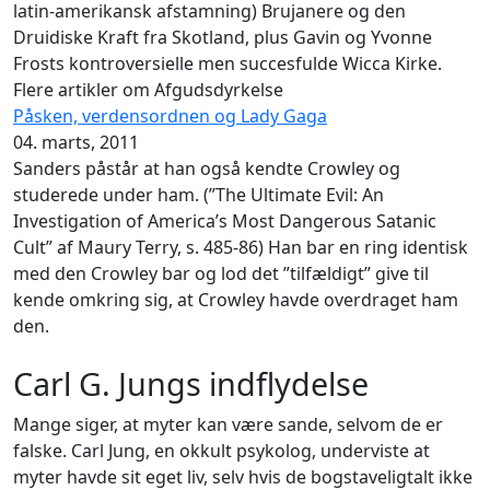
latin-amerikansk afstamning) Brujanere og den
Druidiske Kraft fra Skotland, plus Gavin og Yvonne
Frosts kontroversielle men succesfulde Wicca Kirke.
Flere artikler om Afgudsdyrkelse
Påsken, verdensordnen og Lady Gaga
04. marts, 2011
Sanders påstår at han også kendte Crowley og
studerede under ham. (”The Ultimate Evil: An
Investigation of America’s Most Dangerous Satanic
Cult” af Maury Terry, s. 485-86) Han bar en ring identisk
med den Crowley bar og lod det ”tilfældigt” give til
kende omkring sig, at Crowley havde overdraget ham
den.
Carl G. Jungs indflydelse
Mange siger, at myter kan være sande, selvom de er
falske. Carl Jung, en okkult psykolog, underviste at
myter havde sit eget liv, selv hvis de bogstaveligtalt ikke