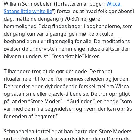
William Schnoebelen (forfatteren af bogen”
Wicca,
Satans little white lie
”) fortæller, at hvad folk gør åbent i
dag, måtte de dengang (i 70-80’rne) gøre i
hemmelighed. I dag findes bøger i boghandlerne, som
dengang kun var tilgængelige i mørke okkulte
boghandler, nu er tilgængelig for alle. De meditations
øvelser de underviste i hemmelige heksekraftscirkler,
bliver nu undervist i ”respektable” kirker.
Tilhængere tror, at de gør det gode. De tror at
ritualerne er til fordel for menneskeheden og jorden.
De tror der er en dybdegående forskel mellem Wicca
og satanisme eller djævle-tilbedelse. De tror oprigtigt
på, at den ”Store Moder” – ”Gudinden”, er hende ”som
var med dem fra begyndelsen og hvem der kan opnås
for enden af begæret.”
Schnoebelen fortæller, at han hørte den Store Moders
ord og følte stikket fra sværdspidsen der udfordrede