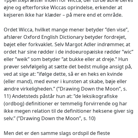
øjne og efterforske Wiccas oprindelse, erkender at
kejseren ikke har klæder – på mere end et område.
Ordet Wicca, hvilket mange mener betyder ”den vise”,
afslører Oxford English Dictionary betyder fordrejet,
bøjet eller forkvaklet. Selv Margot Adler indrømmer, at
ordet har sine rødder i de indoeuropæiske rødder ”wic”
eller ”weik” som betyder ”at bukke eller at dreje.” Hun
prøver selvfølgelig at sætte det bedst mulige ansigt på,
ved at sige at: ”ifølge dette, så er en heks en kvinde
(eller mand), med evner i kunsten at skabe, bøje eller
ændre virkeligheden.” (”Drawing Down the Moon”, s.
11) Andetsteds påstår hun at: ”de leksikografiske
(ordbog) definitioner er temmelig forvirrende og har
ikke megen relation til de definitioner heksene giver sig
selv.” (”Drawing Down the Moon”, s. 10)
Men det er den samme slags ordspil de fleste