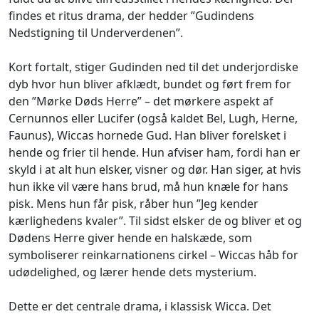
findes et ritus drama, der hedder ”Gudindens
Nedstigning til Underverdenen”.
Kort fortalt, stiger Gudinden ned til det underjordiske
dyb hvor hun bliver afklædt, bundet og ført frem for
den ”Mørke Døds Herre” – det mørkere aspekt af
Cernunnos eller Lucifer (også kaldet Bel, Lugh, Herne,
Faunus), Wiccas hornede Gud. Han bliver forelsket i
hende og frier til hende. Hun afviser ham, fordi han er
skyld i at alt hun elsker, visner og dør. Han siger, at hvis
hun ikke vil være hans brud, må hun knæle for hans
pisk. Mens hun får pisk, råber hun ”Jeg kender
kærlighedens kvaler”. Til sidst elsker de og bliver et og
Dødens Herre giver hende en halskæde, som
symboliserer reinkarnationens cirkel – Wiccas håb for
udødelighed, og lærer hende dets mysterium.
Dette er det centrale drama, i klassisk Wicca. Det