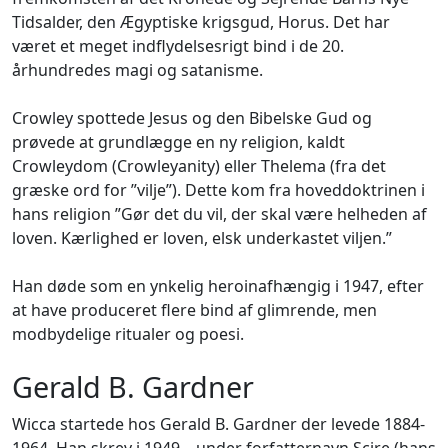
Tidsalder, den Ægyptiske krigsgud, Horus. Det har
været et meget indflydelsesrigt bind i de 20.
århundredes magi og satanisme.
Crowley spottede Jesus og den Bibelske Gud og
prøvede at grundlægge en ny religion, kaldt
Crowleydom (Crowleyanity) eller Thelema (fra det
græske ord for ”vilje”). Dette kom fra hoveddoktrinen i
hans religion ”Gør det du vil, der skal være helheden af
loven. Kærlighed er loven, elsk underkastet viljen.”
Han døde som en ynkelig heroinafhængig i 1947, efter
at have produceret flere bind af glimrende, men
modbydelige ritualer og poesi.
Gerald B. Gardner
Wicca startede hos Gerald B. Gardner der levede 1884-
1964. Han skrev i 1949 – under forfatternavn Scire (hans