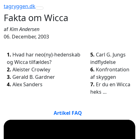
tagryggen
.dk
Toggle navigation
Fakta om Wicca
af
Kim Andersen
06. December, 2003
1.
Hvad har neo(ny)-hedenskab
5.
Carl G. Jungs
og Wicca tilfældes?
indflydelse
2.
Aleister Crowley
6.
Konfrontation
3.
Gerald B. Gardner
af skyggen
4.
Alex Sanders
7.
Er du en Wicca
heks …
Artikel FAQ