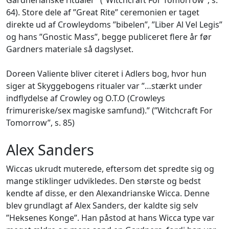
64). Store dele af ”Great Rite” ceremonien er taget
direkte ud af Crowleydoms ”bibelen”, ”Liber Al Vel Legis”
og hans ”Gnostic Mass”, begge publiceret flere år før
Gardners materiale så dagslyset.
Doreen Valiente bliver citeret i Adlers bog, hvor hun
siger at Skyggebogens ritualer var ”…stærkt under
indflydelse af Crowley og O.T.O (Crowleys
frimureriske/sex magiske samfund).” (”Witchcraft For
Tomorrow”, s. 85)
Alex Sanders
Wiccas ukrudt muterede, eftersom det spredte sig og
mange stiklinger udvikledes. Den største og bedst
kendte af disse, er den Alexandrianske Wicca. Denne
blev grundlagt af Alex Sanders, der kaldte sig selv
”Heksenes Konge”. Han påstod at hans Wicca type var