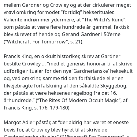
mellem Gardner og Crowley og at der cirkulerer meget
vrøvl omkring formodet ”fortidig” hekseritualer.
Valiente indrømmer ydermere, at ”The Witch’s Rune”,
som påstås at være flere hundrede år gammel, faktisk
blev skrevet af hende og Gerand Gardner i 50’erne
(”Witchcraft For Tomorrow”, s. 21).
Francis King, en okkult historiker, skrev at Gardner
bestilte Crowley … ”med et generøs honorar til at skrive
udførlige ritualer for den nye ’Gardnerianske’ heksekult
og, ved omkring samme tid den forfalskede eller en
tilvejebragte forfalskning af den såkaldte Skyggebog,
der påstås at være heksenes regelbog fra det 16.
århundrede.” (”The Rites Of Modern Occult Magic”, af
Francis King, s. 176, 179-180)
Margot Adler påstår, at “der aldrig har været et eneste
bevis for, at Crowley blev hyret til at skrive de
Gardnerianske ritualer” (”Witchcraft For Tomorrow”, s.