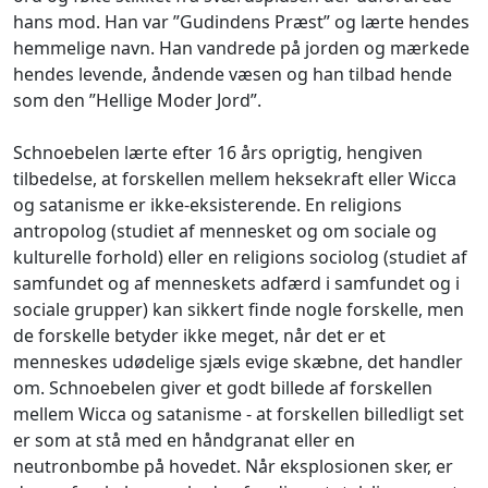
hans mod. Han var ”Gudindens Præst” og lærte hendes
hemmelige navn. Han vandrede på jorden og mærkede
hendes levende, åndende væsen og han tilbad hende
som den ”Hellige Moder Jord”.
Schnoebelen lærte efter 16 års oprigtig, hengiven
tilbedelse, at forskellen mellem heksekraft eller Wicca
og satanisme er ikke-eksisterende. En religions
antropolog (studiet af mennesket og om sociale og
kulturelle forhold) eller en religions sociolog (studiet af
samfundet og af menneskets adfærd i samfundet og i
sociale grupper) kan sikkert finde nogle forskelle, men
de forskelle betyder ikke meget, når det er et
menneskes udødelige sjæls evige skæbne, det handler
om. Schnoebelen giver et godt billede af forskellen
mellem Wicca og satanisme - at forskellen billedligt set
er som at stå med en håndgranat eller en
neutronbombe på hovedet. Når eksplosionen sker, er