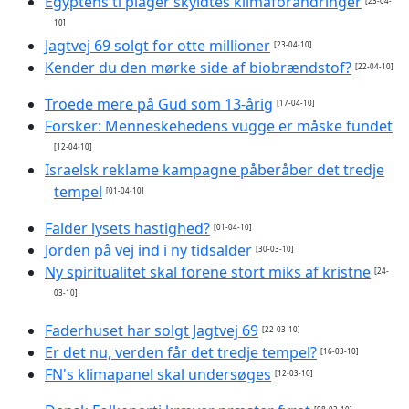
Egyptens ti plager skyldtes klimaforandringer
[23-04-
10]
Jagtvej 69 solgt for otte millioner
[23-04-10]
Kender du den mørke side af biobrændstof?
[22-04-10]
Troede mere på Gud som 13-årig
[17-04-10]
Forsker: Menneskehedens vugge er måske fundet
[12-04-10]
Israelsk reklame kampagne påberåber det tredje
tempel
[01-04-10]
Falder lysets hastighed?
[01-04-10]
Jorden på vej ind i ny tidsalder
[30-03-10]
Ny spiritualitet skal forene stort miks af kristne
[24-
03-10]
Faderhuset har solgt Jagtvej 69
[22-03-10]
Er det nu, verden får det tredje tempel?
[16-03-10]
FN's klimapanel skal undersøges
[12-03-10]