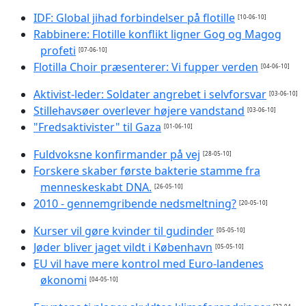
IDF: Global jihad forbindelser på flotille
[10-06-10]
Rabbinere: Flotille konflikt ligner Gog og Magog
profeti
[07-06-10]
Flotilla Choir præsenterer: Vi fupper verden
[04-06-10]
Aktivist-leder: Soldater angrebet i selvforsvar
[03-06-10]
Stillehavsøer overlever højere vandstand
[03-06-10]
"Fredsaktivister" til Gaza
[01-06-10]
Fuldvoksne konfirmander på vej
[28-05-10]
Forskere skaber første bakterie stamme fra
menneskeskabt DNA.
[26-05-10]
2010 - gennemgribende nedsmeltning?
[20-05-10]
Kurser vil gøre kvinder til gudinder
[05-05-10]
Jøder bliver jaget vildt i København
[05-05-10]
EU vil have mere kontrol med Euro-landenes
økonomi
[04-05-10]