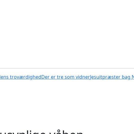
lens troværdighed
Der er tre som vidner
Jesuitpræster bag 