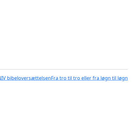
NIV bibeloversættelsen
Fra tro til tro eller fra løgn til løgn