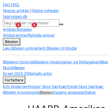
FAQ
|
RSS
Nyeste artikler
|
Sidste nyheder
tagryggen
.dk
ulæste
ulæste
2
6
Artikler
Nyheder
Artikel-emner
Nyheds-emner
Bibelen
Læs Bibelen online
Hent Bibelen til Kindle
Bibelens historie
Bibelens modsigelser og fejltagelser
Bibe
Musik
Bøger
Israel 2023-25
Nyheds-arkiv
Forfattere
Kim Andersen
Holger Skov Særkjær
Eskild Skov Særkjær
Bibelen kronologisk
Bibelen
Dagens andagter
Debat