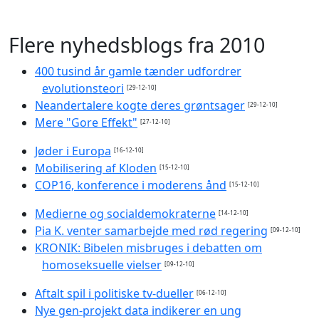
Flere nyhedsblogs fra 2010
400 tusind år gamle tænder udfordrer
evolutionsteori
[29-12-10]
Neandertalere kogte deres grøntsager
[29-12-10]
Mere "Gore Effekt"
[27-12-10]
Jøder i Europa
[16-12-10]
Mobilisering af Kloden
[15-12-10]
COP16, konference i moderens ånd
[15-12-10]
Medierne og socialdemokraterne
[14-12-10]
Pia K. venter samarbejde med rød regering
[09-12-10]
KRONIK: Bibelen misbruges i debatten om
homoseksuelle vielser
[09-12-10]
Aftalt spil i politiske tv-dueller
[06-12-10]
Nye gen-projekt data indikerer en ung