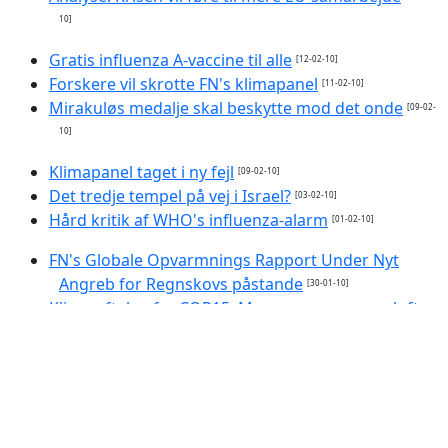
10]
Gratis influenza A-vaccine til alle
[12-02-10]
Forskere vil skrotte FN's klimapanel
[11-02-10]
Mirakuløs medalje skal beskytte mod det onde
[09-02-
10]
Klimapanel taget i ny fejl
[09-02-10]
Det tredje tempel på vej i Israel?
[03-02-10]
Hård kritik af WHO's influenza-alarm
[01-02-10]
FN's Globale Opvarmnings Rapport Under Nyt
Angreb for Regnskovs påstande
[30-01-10]
Klima-aftalen fra COP15: Mere og mere varm luft
[24-01-10]
USA angreb Haiti med jordskælvs-våben
[23-01-10]
Klimapanel: Vi tog fejl om Himalayas gletsjere
[21-01-
10]
Clairvoyant i al hemmelighed
[21-01-10]