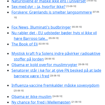
Naturlovene er måske ikke ens i universet
[19-09-10]
Sex med dyr – ja, hvorfor ikke?
[13-09-10]
Forskere: Grønlands is smelter langsommere
[07-09-
10]
Fox News, Illuminati's budbringer
[05-09-10]
Nu rabler det - EU udsteder bøder, hvis vi ikke vil
høre Barroso tale...
[05-09-10]
The Book of Eli
[02-09-10]
Mystisk kraft fra Solens indre påvirker radioaktive
stoffer på Jorden
[30-08-10]
Obama er kold overfor muslimrygter
[30-08-10]
Senatorer står i kø for at give FN besked på at lade
børnene være i fred
[26-08-10]
Influenza-vaccine fremkalder måske sovesygdom
[25-08-10]
Obama er ikke muslim
[24-08-10]
Ny chance for fred i Mellemøsten
[21-08-10]