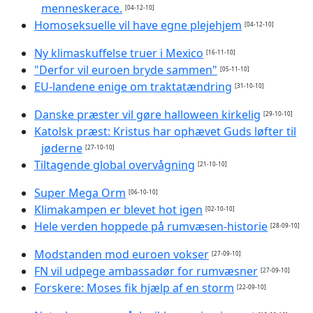
menneskerace.
[04-12-10]
Homoseksuelle vil have egne plejehjem
[04-12-10]
Ny klimaskuffelse truer i Mexico
[16-11-10]
"Derfor vil euroen bryde sammen"
[05-11-10]
EU-landene enige om traktatændring
[31-10-10]
Danske præster vil gøre halloween kirkelig
[29-10-10]
Katolsk præst: Kristus har ophævet Guds løfter til
jøderne
[27-10-10]
Tiltagende global overvågning
[21-10-10]
Super Mega Orm
[06-10-10]
Klimakampen er blevet hot igen
[02-10-10]
Hele verden hoppede på rumvæsen-historie
[28-09-10]
Modstanden mod euroen vokser
[27-09-10]
FN vil udpege ambassadør for rumvæsner
[27-09-10]
Forskere: Moses fik hjælp af en storm
[22-09-10]