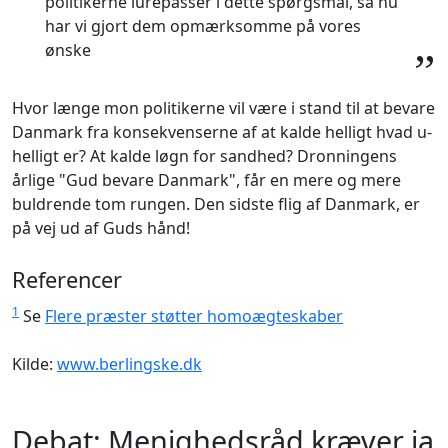
politikerne lurepasser i dette spørgsmål, så nu
har vi gjort dem opmærksomme på vores
ønske
”
Hvor længe mon politikerne vil være i stand til at bevare
Danmark fra konsekvenserne af at kalde helligt hvad u-
helligt er? At kalde løgn for sandhed? Dronningens
årlige "Gud bevare Danmark", får en mere og mere
buldrende tom rungen. Den sidste flig af Danmark, er
på vej ud af Guds hånd!
Referencer
1
Se
Flere præster støtter homoægteskaber
Kilde:
www.berlingske.dk
Debat: Menighedsråd kræver ja