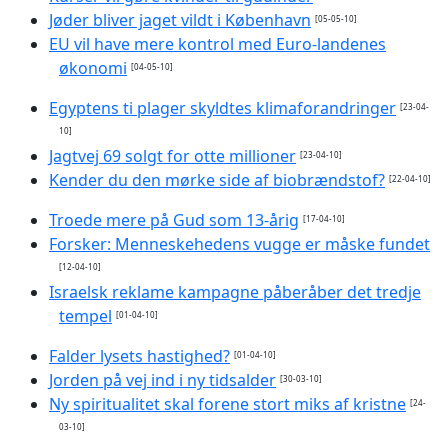
Jøder bliver jaget vildt i København
[05-05-10]
EU vil have mere kontrol med Euro-landenes
økonomi
[04-05-10]
Egyptens ti plager skyldtes klimaforandringer
[23-04-
10]
Jagtvej 69 solgt for otte millioner
[23-04-10]
Kender du den mørke side af biobrændstof?
[22-04-10]
Troede mere på Gud som 13-årig
[17-04-10]
Forsker: Menneskehedens vugge er måske fundet
[12-04-10]
Israelsk reklame kampagne påberåber det tredje
tempel
[01-04-10]
Falder lysets hastighed?
[01-04-10]
Jorden på vej ind i ny tidsalder
[30-03-10]
Ny spiritualitet skal forene stort miks af kristne
[24-
03-10]