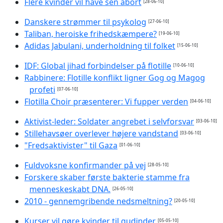
Flere kvinder vil have sen abort
[28-06-10]
Danskere strømmer til psykolog
[27-06-10]
Taliban, heroiske frihedskæmpere?
[19-06-10]
Adidas Jabulani, underholdning til folket
[15-06-10]
IDF: Global jihad forbindelser på flotille
[10-06-10]
Rabbinere: Flotille konflikt ligner Gog og Magog
profeti
[07-06-10]
Flotilla Choir præsenterer: Vi fupper verden
[04-06-10]
Aktivist-leder: Soldater angrebet i selvforsvar
[03-06-10]
Stillehavsøer overlever højere vandstand
[03-06-10]
"Fredsaktivister" til Gaza
[01-06-10]
Fuldvoksne konfirmander på vej
[28-05-10]
Forskere skaber første bakterie stamme fra
menneskeskabt DNA.
[26-05-10]
2010 - gennemgribende nedsmeltning?
[20-05-10]
Kurser vil gøre kvinder til gudinder
[05-05-10]