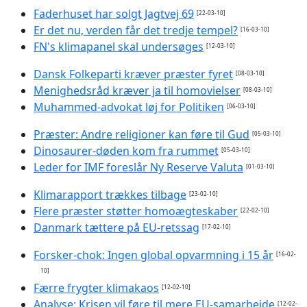
Faderhuset har solgt Jagtvej 69
[22-03-10]
Er det nu, verden får det tredje tempel?
[16-03-10]
FN's klimapanel skal undersøges
[12-03-10]
Dansk Folkeparti kræver præster fyret
[08-03-10]
Menighedsråd kræver ja til homovielser
[08-03-10]
Muhammed-advokat løj for Politiken
[06-03-10]
Præster: Andre religioner kan føre til Gud
[05-03-10]
Dinosaurer-døden kom fra rummet
[05-03-10]
Leder for IMF foreslår Ny Reserve Valuta
[01-03-10]
Klimarapport trækkes tilbage
[23-02-10]
Flere præster støtter homoægteskaber
[22-02-10]
Danmark tættere på EU-retssag
[17-02-10]
Forsker-chok: Ingen global opvarmning i 15 år
[16-02-
10]
Færre frygter klimakaos
[12-02-10]
Analyse: Krisen vil føre til mere EU-samarbejde
[12-02-