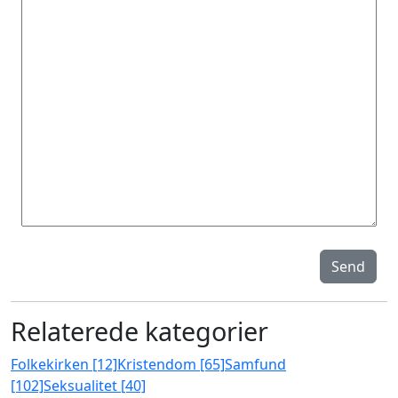
Send
Relaterede kategorier
Folkekirken [12]
Kristendom [65]
Samfund
[102]
Seksualitet [40]