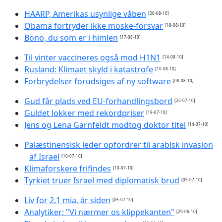
HAARP, Amerikas usynlige våben
[20-08-10]
Obama fortryder ikke moske-forsvar
[18-08-10]
Bono, du som er i himlen
[17-08-10]
Til vinter vaccineres også mod H1N1
[14-08-10]
Rusland: Klimaet skyld i katastrofe
[10-08-10]
Forbrydelser forudsiges af ny software
[08-08-10]
Gud får plads ved EU-forhandlingsbord
[22-07-10]
Guldet lokker med rekordpriser
[19-07-10]
Jens og Lena Garnfeldt modtog doktor titel
[14-07-10]
Palæstinensisk leder opfordrer til arabisk invasion
af Israel
[10-07-10]
Klimaforskere frifindes
[10-07-10]
Tyrkiet truer Israel med diplomatisk brud
[05-07-10]
Liv for 2,1 mia. år siden
[05-07-10]
Analytiker: "Vi nærmer os klippekanten"
[29-06-10]