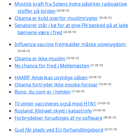
Mystisk kraft fra Solens indre påvirker radioaktive
stoffer på Jorden
[30-08-10]
Obama er kold overfor muslimrygter
[30-08-10]
Senatorer står i kø for at give FN besked på at lade
børnene være i fred
[26-08-10]
Influenza-vaccine fremkalder måske sovesygdom
[25-08-10]
Obama er ikke muslim
[24-08-10]
Ny chance for fred i Mellemøsten
[21-08-10]
HAARP, Amerikas usynlige våben
[20-08-10]
Obama fortryder ikke moske-forsvar
[18-08-10]
Bono, du som er i himlen
[17-08-10]
Til vinter vaccineres også mod H1N1
[14-08-10]
Rusland: Klimaet skyld i katastrofe
[10-08-10]
Forbrydelser forudsiges af ny software
[08-08-10]
Gud får plads ved EU-forhandlingsbord
[22-07-10]