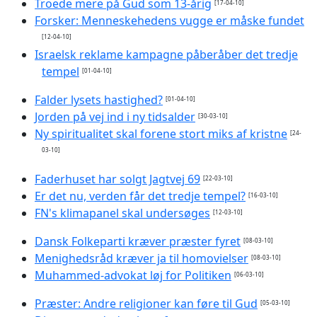
Troede mere på Gud som 13-årig
[17-04-10]
Forsker: Menneskehedens vugge er måske fundet
[12-04-10]
Israelsk reklame kampagne påberåber det tredje
tempel
[01-04-10]
Falder lysets hastighed?
[01-04-10]
Jorden på vej ind i ny tidsalder
[30-03-10]
Ny spiritualitet skal forene stort miks af kristne
[24-
03-10]
Faderhuset har solgt Jagtvej 69
[22-03-10]
Er det nu, verden får det tredje tempel?
[16-03-10]
FN's klimapanel skal undersøges
[12-03-10]
Dansk Folkeparti kræver præster fyret
[08-03-10]
Menighedsråd kræver ja til homovielser
[08-03-10]
Muhammed-advokat løj for Politiken
[06-03-10]
Præster: Andre religioner kan føre til Gud
[05-03-10]