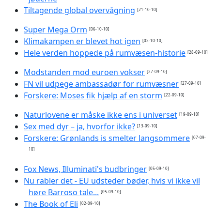
Tiltagende global overvågning
[21-10-10]
Super Mega Orm
[06-10-10]
Klimakampen er blevet hot igen
[02-10-10]
Hele verden hoppede på rumvæsen-historie
[28-09-10]
Modstanden mod euroen vokser
[27-09-10]
FN vil udpege ambassadør for rumvæsner
[27-09-10]
Forskere: Moses fik hjælp af en storm
[22-09-10]
Naturlovene er måske ikke ens i universet
[19-09-10]
Sex med dyr – ja, hvorfor ikke?
[13-09-10]
Forskere: Grønlands is smelter langsommere
[07-09-
10]
Fox News, Illuminati's budbringer
[05-09-10]
Nu rabler det - EU udsteder bøder, hvis vi ikke vil
høre Barroso tale...
[05-09-10]
The Book of Eli
[02-09-10]