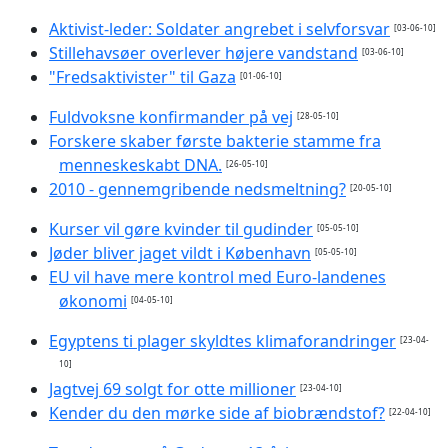
Aktivist-leder: Soldater angrebet i selvforsvar
[03-06-10]
Stillehavsøer overlever højere vandstand
[03-06-10]
"Fredsaktivister" til Gaza
[01-06-10]
Fuldvoksne konfirmander på vej
[28-05-10]
Forskere skaber første bakterie stamme fra
menneskeskabt DNA.
[26-05-10]
2010 - gennemgribende nedsmeltning?
[20-05-10]
Kurser vil gøre kvinder til gudinder
[05-05-10]
Jøder bliver jaget vildt i København
[05-05-10]
EU vil have mere kontrol med Euro-landenes
økonomi
[04-05-10]
Egyptens ti plager skyldtes klimaforandringer
[23-04-
10]
Jagtvej 69 solgt for otte millioner
[23-04-10]
Kender du den mørke side af biobrændstof?
[22-04-10]