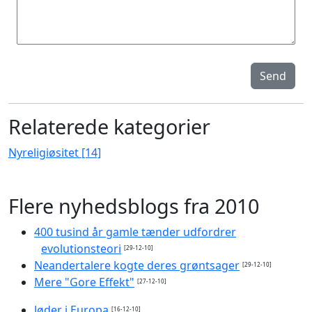
Send
Relaterede kategorier
Nyreligiøsitet [14]
Flere nyhedsblogs fra 2010
400 tusind år gamle tænder udfordrer
evolutionsteori
[29-12-10]
Neandertalere kogte deres grøntsager
[29-12-10]
Mere "Gore Effekt"
[27-12-10]
Jøder i Europa
[16-12-10]