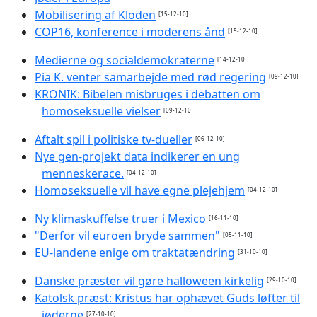
Mobilisering af Kloden
[15-12-10]
COP16, konference i moderens ånd
[15-12-10]
Medierne og socialdemokraterne
[14-12-10]
Pia K. venter samarbejde med rød regering
[09-12-10]
KRONIK: Bibelen misbruges i debatten om
homoseksuelle vielser
[09-12-10]
Aftalt spil i politiske tv-dueller
[06-12-10]
Nye gen-projekt data indikerer en ung
menneskerace.
[04-12-10]
Homoseksuelle vil have egne plejehjem
[04-12-10]
Ny klimaskuffelse truer i Mexico
[16-11-10]
"Derfor vil euroen bryde sammen"
[05-11-10]
EU-landene enige om traktatændring
[31-10-10]
Danske præster vil gøre halloween kirkelig
[29-10-10]
Katolsk præst: Kristus har ophævet Guds løfter til
jøderne
[27-10-10]