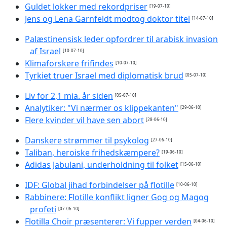
Guldet lokker med rekordpriser
[19-07-10]
Jens og Lena Garnfeldt modtog doktor titel
[14-07-10]
Palæstinensisk leder opfordrer til arabisk invasion
af Israel
[10-07-10]
Klimaforskere frifindes
[10-07-10]
Tyrkiet truer Israel med diplomatisk brud
[05-07-10]
Liv for 2,1 mia. år siden
[05-07-10]
Analytiker: "Vi nærmer os klippekanten"
[29-06-10]
Flere kvinder vil have sen abort
[28-06-10]
Danskere strømmer til psykolog
[27-06-10]
Taliban, heroiske frihedskæmpere?
[19-06-10]
Adidas Jabulani, underholdning til folket
[15-06-10]
IDF: Global jihad forbindelser på flotille
[10-06-10]
Rabbinere: Flotille konflikt ligner Gog og Magog
profeti
[07-06-10]
Flotilla Choir præsenterer: Vi fupper verden
[04-06-10]