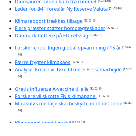
Dinosaurer-døden kom fra rummet
[05-03-10]
Leder for IMF foreslår Ny Reserve Valuta
[01-03-10]
Klimarapport trækkes tilbage
[23-02-10]
Flere præster støtter homoægteskaber
[22-02-10]
Danmark tættere på EU-retssag
[17-02-10]
Forsker-chok: Ingen global opvarmning i 15 år
[16-02-
10]
Færre frygter klimakaos
[12-02-10]
Analyse: Krisen vil føre til mere EU-samarbejde
[12-02-
10]
Gratis influenza A-vaccine til alle
[12-02-10]
Forskere vil skrotte FN's klimapanel
[11-02-10]
Mirakuløs medalje skal beskytte mod det onde
[09-02-
10]
Klimapanel taget i ny fejl
[09-02-10]
Det tredje tempel på vej i Israel?
[03-02-10]