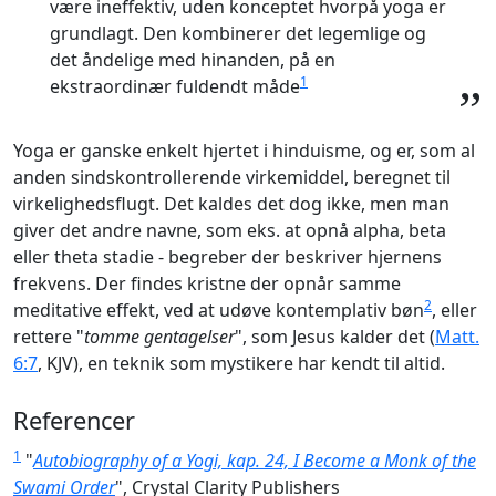
være ineffektiv, uden konceptet hvorpå yoga er
grundlagt. Den kombinerer det legemlige og
det åndelige med hinanden, på en
1
ekstraordinær fuldendt måde
”
Yoga er ganske enkelt hjertet i hinduisme, og er, som al
anden sindskontrollerende virkemiddel, beregnet til
virkelighedsflugt. Det kaldes det dog ikke, men man
giver det andre navne, som eks. at opnå alpha, beta
eller theta stadie - begreber der beskriver hjernens
frekvens. Der findes kristne der opnår samme
2
meditative effekt, ved at udøve kontemplativ bøn
, eller
rettere "
tomme gentagelser
", som Jesus kalder det (
Matt.
6:7
, KJV), en teknik som mystikere har kendt til altid.
Referencer
1
"
Autobiography of a Yogi, kap. 24, I Become a Monk of the
Swami Order
", Crystal Clarity Publishers