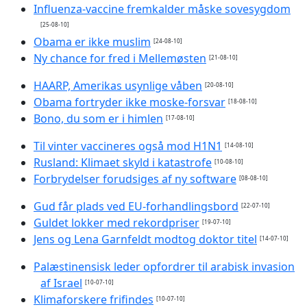
Influenza-vaccine fremkalder måske sovesygdom
[25-08-10]
Obama er ikke muslim
[24-08-10]
Ny chance for fred i Mellemøsten
[21-08-10]
HAARP, Amerikas usynlige våben
[20-08-10]
Obama fortryder ikke moske-forsvar
[18-08-10]
Bono, du som er i himlen
[17-08-10]
Til vinter vaccineres også mod H1N1
[14-08-10]
Rusland: Klimaet skyld i katastrofe
[10-08-10]
Forbrydelser forudsiges af ny software
[08-08-10]
Gud får plads ved EU-forhandlingsbord
[22-07-10]
Guldet lokker med rekordpriser
[19-07-10]
Jens og Lena Garnfeldt modtog doktor titel
[14-07-10]
Palæstinensisk leder opfordrer til arabisk invasion
af Israel
[10-07-10]
Klimaforskere frifindes
[10-07-10]