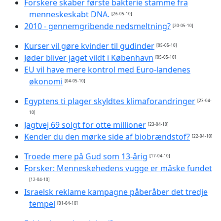
Forskere skaber første bakterie stamme fra
menneskeskabt DNA.
[26-05-10]
2010 - gennemgribende nedsmeltning?
[20-05-10]
Kurser vil gøre kvinder til gudinder
[05-05-10]
Jøder bliver jaget vildt i København
[05-05-10]
EU vil have mere kontrol med Euro-landenes
økonomi
[04-05-10]
Egyptens ti plager skyldtes klimaforandringer
[23-04-
10]
Jagtvej 69 solgt for otte millioner
[23-04-10]
Kender du den mørke side af biobrændstof?
[22-04-10]
Troede mere på Gud som 13-årig
[17-04-10]
Forsker: Menneskehedens vugge er måske fundet
[12-04-10]
Israelsk reklame kampagne påberåber det tredje
tempel
[01-04-10]