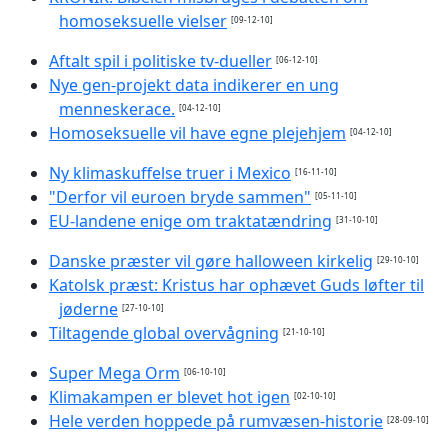
homoseksuelle vielser
[09-12-10]
Aftalt spil i politiske tv-dueller
[06-12-10]
Nye gen-projekt data indikerer en ung
menneskerace.
[04-12-10]
Homoseksuelle vil have egne plejehjem
[04-12-10]
Ny klimaskuffelse truer i Mexico
[16-11-10]
"Derfor vil euroen bryde sammen"
[05-11-10]
EU-landene enige om traktatændring
[31-10-10]
Danske præster vil gøre halloween kirkelig
[29-10-10]
Katolsk præst: Kristus har ophævet Guds løfter til
jøderne
[27-10-10]
Tiltagende global overvågning
[21-10-10]
Super Mega Orm
[06-10-10]
Klimakampen er blevet hot igen
[02-10-10]
Hele verden hoppede på rumvæsen-historie
[28-09-10]