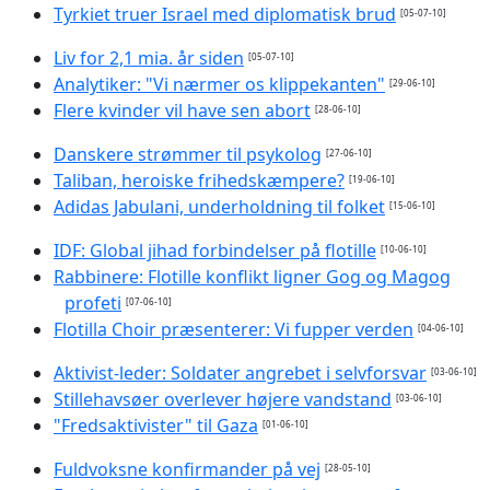
Tyrkiet truer Israel med diplomatisk brud
[05-07-10]
Liv for 2,1 mia. år siden
[05-07-10]
Analytiker: "Vi nærmer os klippekanten"
[29-06-10]
Flere kvinder vil have sen abort
[28-06-10]
Danskere strømmer til psykolog
[27-06-10]
Taliban, heroiske frihedskæmpere?
[19-06-10]
Adidas Jabulani, underholdning til folket
[15-06-10]
IDF: Global jihad forbindelser på flotille
[10-06-10]
Rabbinere: Flotille konflikt ligner Gog og Magog
profeti
[07-06-10]
Flotilla Choir præsenterer: Vi fupper verden
[04-06-10]
Aktivist-leder: Soldater angrebet i selvforsvar
[03-06-10]
Stillehavsøer overlever højere vandstand
[03-06-10]
"Fredsaktivister" til Gaza
[01-06-10]
Fuldvoksne konfirmander på vej
[28-05-10]