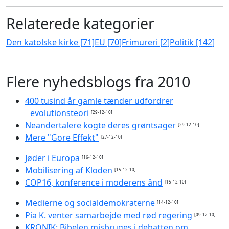
Relaterede kategorier
Den katolske kirke [71]
EU [70]
Frimureri [2]
Politik [142]
Flere nyhedsblogs fra 2010
400 tusind år gamle tænder udfordrer
evolutionsteori
[29-12-10]
Neandertalere kogte deres grøntsager
[29-12-10]
Mere "Gore Effekt"
[27-12-10]
Jøder i Europa
[16-12-10]
Mobilisering af Kloden
[15-12-10]
COP16, konference i moderens ånd
[15-12-10]
Medierne og socialdemokraterne
[14-12-10]
Pia K. venter samarbejde med rød regering
[09-12-10]
KRONIK: Bibelen misbruges i debatten om