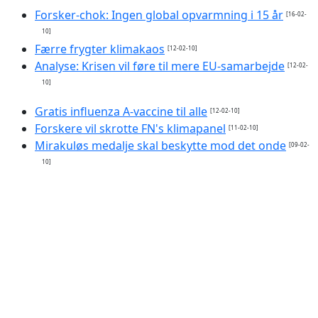
Forsker-chok: Ingen global opvarmning i 15 år
[16-02-
10]
Færre frygter klimakaos
[12-02-10]
Analyse: Krisen vil føre til mere EU-samarbejde
[12-02-
10]
Gratis influenza A-vaccine til alle
[12-02-10]
Forskere vil skrotte FN's klimapanel
[11-02-10]
Mirakuløs medalje skal beskytte mod det onde
[09-02-
10]
Klimapanel taget i ny fejl
[09-02-10]
Det tredje tempel på vej i Israel?
[03-02-10]
Hård kritik af WHO's influenza-alarm
[01-02-10]
FN's Globale Opvarmnings Rapport Under Nyt
Angreb for Regnskovs påstande
[30-01-10]
Klima-aftalen fra COP15: Mere og mere varm luft
[24-01-10]