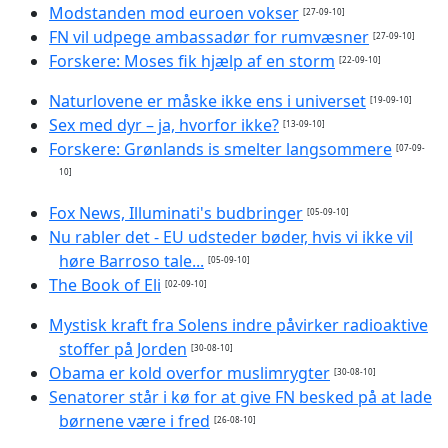
Modstanden mod euroen vokser
[27-09-10]
FN vil udpege ambassadør for rumvæsner
[27-09-10]
Forskere: Moses fik hjælp af en storm
[22-09-10]
Naturlovene er måske ikke ens i universet
[19-09-10]
Sex med dyr – ja, hvorfor ikke?
[13-09-10]
Forskere: Grønlands is smelter langsommere
[07-09-
10]
Fox News, Illuminati's budbringer
[05-09-10]
Nu rabler det - EU udsteder bøder, hvis vi ikke vil
høre Barroso tale...
[05-09-10]
The Book of Eli
[02-09-10]
Mystisk kraft fra Solens indre påvirker radioaktive
stoffer på Jorden
[30-08-10]
Obama er kold overfor muslimrygter
[30-08-10]
Senatorer står i kø for at give FN besked på at lade
børnene være i fred
[26-08-10]