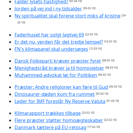
Falder lysets hastighed?
[01-04-10]
Jorden på vej ind i ny tidsalder
[30-03-10]
Ny spiritualitet skal forene stort miks af kristne
[24-
03-10]
Faderhuset har solgt Jagtvej 69
[22-03-10]
Er det nu, verden får det tredje tempel?
[16-03-10]
FN's klimapanel skal undersøges
[12-03-10]
Dansk Folkeparti kræver præster fyret
[08-03-10]
Menighedsråd kræver ja til homovielser
[08-03-10]
Muhammed-advokat løj for Politiken
[06-03-10]
Præster: Andre religioner kan føre til Gud
[05-03-10]
Dinosaurer-døden kom fra rummet
[05-03-10]
Leder for IMF foreslår Ny Reserve Valuta
[01-03-10]
Klimarapport trækkes tilbage
[23-02-10]
Flere præster støtter homoægteskaber
[22-02-10]
Danmark tættere på EU-retssag
[17-02-10]