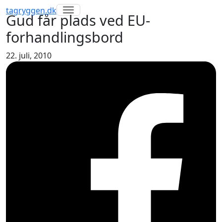
Toggle navigation
tagryggen
.dk
Gud får plads ved EU-
forhandlingsbord
22. juli, 2010