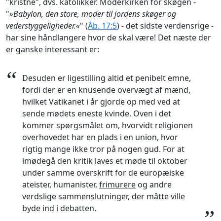
"kristne", dvs. katolikker. Moderkirken for skøgen -
"
»Babylon, den store, moder til jordens skøger og
vederstyggeligheder.«
" (
Åb. 17:5
) - det sidste verdensrige -
har sine håndlangere hvor de skal være! Det næste der
er ganske interessant er:
“
Desuden er ligestilling altid et penibelt emne,
fordi der er en knusende overvægt af mænd,
hvilket Vatikanet i år gjorde op med ved at
sende mødets eneste kvinde. Oven i det
kommer spørgsmålet om, hvorvidt religionen
overhovedet har en plads i en union, hvor
rigtig mange ikke tror på nogen gud. For at
imødegå den kritik laves et møde til oktober
under samme overskrift for de europæiske
ateister, humanister,
frimurere
og andre
verdslige sammenslutninger, der måtte ville
byde ind i debatten.
”