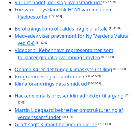
Var det hadet, der slog Svensmark ud?
[15-12-09]
Forsvaret i Tyskland fik H1N1 vaccine uden
hjælpestoffer
[14-12-09]
Befolkningskontrol kaldes nøgle til aftale
[11-12-09]
Medvedev viser prøvemønt for Ny 'Verdens Valuta'
ved G-8
[11-12-09]
Videoer til København repræsentanter, som
forklarer global opvarmnings myten
[08-12-09]
Obama kører det tunge klimaskyts i stilling
[08-12-09]
Programmering af samfundene
[05-12-09]
Klimaforandrings data smidt ud
[04-12-09]
Hackede emails presser klimadirektør til afgang
[02-
12-09]
Martin Lidegaard bekræfter omstrukturering af
verdenssamfundet
[30-11-09]
Groft sagt: Klimaet helliger midlerne
[26-11-09]