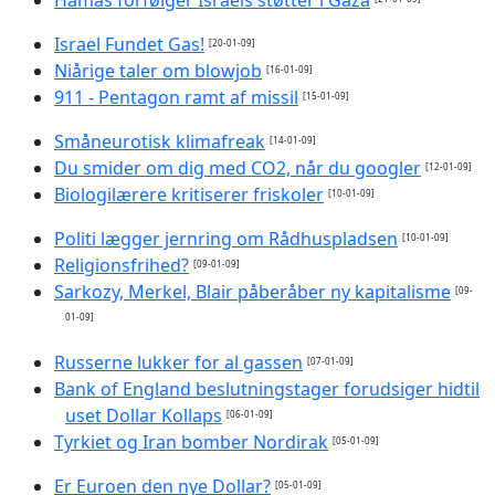
Hamas forfølger Israels støtter i Gaza
Israel Fundet Gas!
[20-01-09]
Niårige taler om blowjob
[16-01-09]
911 - Pentagon ramt af missil
[15-01-09]
Småneurotisk klimafreak
[14-01-09]
Du smider om dig med CO2, når du googler
[12-01-09]
Biologilærere kritiserer friskoler
[10-01-09]
Politi lægger jernring om Rådhuspladsen
[10-01-09]
Religionsfrihed?
[09-01-09]
Sarkozy, Merkel, Blair påberåber ny kapitalisme
[09-
01-09]
Russerne lukker for al gassen
[07-01-09]
Bank of England beslutningstager forudsiger hidtil
uset Dollar Kollaps
[06-01-09]
Tyrkiet og Iran bomber Nordirak
[05-01-09]
Er Euroen den nye Dollar?
[05-01-09]