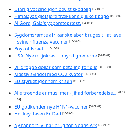
Ufarlig vaccine igen bevist skadelig
[16-10-09]
Himalayas gletsjere trækker sig ikke tibage
[15-10-09]
Al Gore, Gaia's ypperstepræst.
[14-10-09]
Sygdomsramte afrikanske aber bruges til at lave
svineinfluenza vacciner
[13-10-09]
Boykot Israel...
[10-10-09]
USA: Nye miljøkrav til myndighederne
[06-10-09]
Vil droppe dollar som betaling for olie
[06-10-09]
Massiv svindel med CO2 kvoter
[06-10-09]
EU styrket igennem krisen
[05-10-09]
Alle troende er muslimer - Jihad forberedelse...
[01-10-
09]
EU godkender nye H1N1-vacciner
[30-09-09]
Hockeystaven Er Død
[30-09-09]
Ny rapport: Vi har brug for Noahs Ark
[29-09-09]