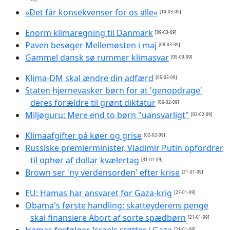
»Det får konsekvenser for os alle«
[10-03-09]
Enorm klimaregning til Danmark
[09-03-09]
Paven besøger Mellemøsten i maj
[08-03-09]
Gammel dansk sø rummer klimasvar
[05-03-09]
Klima-DM skal ændre din adfærd
[05-03-09]
Staten hjernevasker børn for at 'genopdrage'
deres forældre til grønt diktatur
[06-02-09]
Miljøguru: Mere end to børn "uansvarligt"
[03-02-09]
Klimaafgifter på køer og grise
[02-02-09]
Russiske premierminister, Vladimir Putin opfordrer
til ophør af dollar kvælertag
[31-01-09]
Brown ser 'ny verdensorden' efter krise
[31-01-09]
EU: Hamas har ansvaret for Gaza-krig
[27-01-09]
Obama's første handling: skatteyderens penge
skal finansiere Abort af sorte spædbørn
[21-01-09]
[21-01-09]