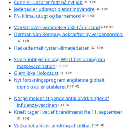
Connie H. scorer fedt på nyt job
[25-11-09]
Jødehad er udbredt blandt indvandre
[25-11-09]
FN, klima, utugt og barnemord
[24-11-09]
Værste oversvømmelser i 800 år i Irland
[23-11-09]
Herman Van Rompuy, bekræfter ny verdensorden.
[23-11-09]
Hackede mail ryster klimadebatten
[22-11-09]
Stærk lobbyisme bag WHO-beslutning om
massevaccination
[16-11-09]
Glem ikke Holocaust
[15-11-09]
Nyt forskningsprogram angående globalt
demokrati er etableret
[13-11-09]
Norge melder stigende antal bivirkninger af
influenza-vaccinen
[12-11-09]
Kræft tager livet af brandmænd fra 11. september
[12-11-09]
Vatikanet afviser ændring af cølibat
[11-11-09]