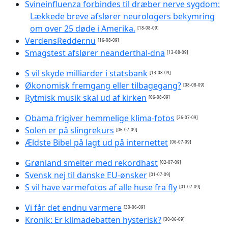
Svineinfluenza forbindes til dræber nerve sygdom:
Lækkede breve afslører neurologers bekymring
om over 25 døde i Amerika.
[18-08-09]
VerdensRedder.nu
[16-08-09]
Smagstest afslører neanderthal-dna
[13-08-09]
S vil skyde milliarder i statsbank
[13-08-09]
Økonomisk fremgang eller tilbagegang?
[08-08-09]
Rytmisk musik skal ud af kirken
[06-08-09]
Obama frigiver hemmelige klima-fotos
[26-07-09]
Solen er på slingrekurs
[06-07-09]
Ældste Bibel på lagt ud på internettet
[06-07-09]
Grønland smelter med rekordhast
[02-07-09]
Svensk nej til danske EU-ønsker
[01-07-09]
S vil have varmefotos af alle huse fra fly
[01-07-09]
Vi får det endnu varmere
[30-06-09]
Kronik: Er klimadebatten hysterisk?
[30-06-09]