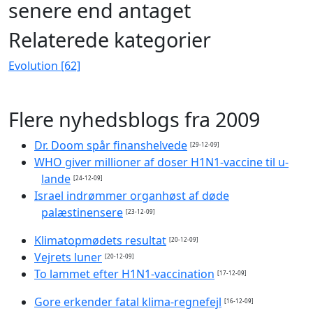
senere end antaget
Relaterede kategorier
Evolution [62]
Flere nyhedsblogs fra 2009
Dr. Doom spår finanshelvede
[29-12-09]
WHO giver millioner af doser H1N1-vaccine til u-
lande
[24-12-09]
Israel indrømmer organhøst af døde
palæstinensere
[23-12-09]
Klimatopmødets resultat
[20-12-09]
Vejrets luner
[20-12-09]
To lammet efter H1N1-vaccination
[17-12-09]
Gore erkender fatal klima-regnefejl
[16-12-09]