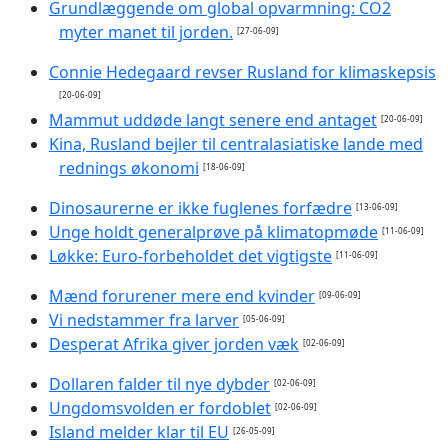
Grundlæggende om global opvarmning: CO2
myter manet til jorden.
[27-06-09]
Connie Hedegaard revser Rusland for klimaskepsis
[20-06-09]
Mammut uddøde langt senere end antaget
[20-06-09]
Kina, Rusland bejler til centralasiatiske lande med
rednings økonomi
[18-06-09]
Dinosaurerne er ikke fuglenes forfædre
[13-06-09]
Unge holdt generalprøve på klimatopmøde
[11-06-09]
Løkke: Euro-forbeholdet det vigtigste
[11-06-09]
Mænd forurener mere end kvinder
[09-06-09]
Vi nedstammer fra larver
[05-06-09]
Desperat Afrika giver jorden væk
[02-06-09]
Dollaren falder til nye dybder
[02-06-09]
Ungdomsvolden er fordoblet
[02-06-09]
Island melder klar til EU
[26-05-09]