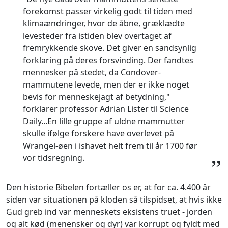
“
forekomst passer virkelig godt til tiden med
klimaændringer, hvor de åbne, græklædte
levesteder fra istiden blev overtaget af
fremrykkende skove. Det giver en sandsynlig
forklaring på deres forsvinding. Der fandtes
mennesker på stedet, da Condover-
mammutene levede, men der er ikke noget
bevis for menneskejagt af betydning,"
forklarer professor Adrian Lister til Science
Daily...En lille gruppe af uldne mammutter
skulle ifølge forskere have overlevet på
Wrangel-øen i ishavet helt frem til år 1700 før
vor tidsregning.
”
Den historie Bibelen fortæller os er, at for ca. 4.400 år
siden var situationen på kloden så tilspidset, at hvis ikke
Gud greb ind var menneskets eksistens truet - jorden
og alt kød (menensker og dyr) var korrupt og fyldt med