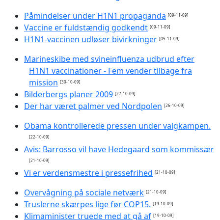
Påmindelser under H1N1 propaganda
[09-11-09]
Vaccine er fuldstændig godkendt
[09-11-09]
H1N1-vaccinen udløser bivirkninger
[05-11-09]
Marineskibe med svineinfluenza udbrud efter
H1N1 vaccinationer - Fem vender tilbage fra
mission
[30-10-09]
Bilderbergs planer 2009
[27-10-09]
Der har været palmer ved Nordpolen
[26-10-09]
Obama kontrollerede pressen under valgkampen.
[22-10-09]
Avis: Barrosso vil have Hedegaard som kommissær
[21-10-09]
Vi er verdensmestre i pressefrihed
[21-10-09]
Overvågning på sociale netværk
[21-10-09]
Truslerne skærpes lige før COP15.
[19-10-09]
Klimaminister truede med at gå af
[19-10-09]