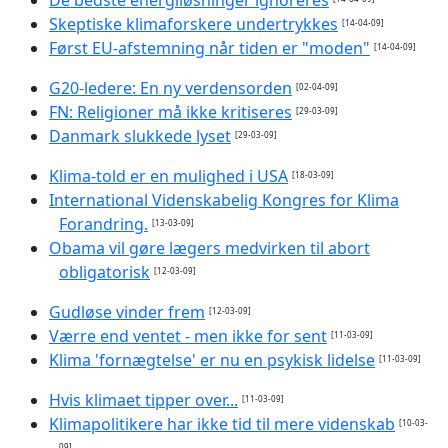
De bedste energiløsninger ignoreres
Skeptiske klimaforskere undertrykkes
[14-04-09]
Først EU-afstemning når tiden er "moden"
[14-04-09]
G20-ledere: En ny verdensorden
[02-04-09]
FN: Religioner må ikke kritiseres
[29-03-09]
Danmark slukkede lyset
[29-03-09]
Klima-told er en mulighed i USA
[18-03-09]
International Videnskabelig Kongres for Klima
Forandring.
[13-03-09]
Obama vil gøre lægers medvirken til abort
obligatorisk
[12-03-09]
Gudløse vinder frem
[12-03-09]
Værre end ventet - men ikke for sent
[11-03-09]
Klima 'fornægtelse' er nu en psykisk lidelse
[11-03-09]
Hvis klimaet tipper over...
[11-03-09]
Klimapolitikere har ikke tid til mere videnskab
[10-03-
09]