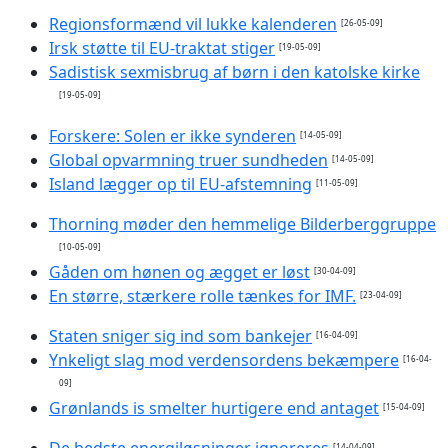
Regionsformænd vil lukke kalenderen
[26-05-09]
Irsk støtte til EU-traktat stiger
[19-05-09]
Sadistisk sexmisbrug af børn i den katolske kirke
[19-05-09]
Forskere: Solen er ikke synderen
[14-05-09]
Global opvarmning truer sundheden
[14-05-09]
Island lægger op til EU-afstemning
[11-05-09]
Thorning møder den hemmelige Bilderberggruppe
[10-05-09]
Gåden om hønen og ægget er løst
[30-04-09]
En større, stærkere rolle tænkes for IMF.
[23-04-09]
Staten sniger sig ind som bankejer
[16-04-09]
Ynkeligt slag mod verdensordens bekæmpere
[16-04-
09]
Grønlands is smelter hurtigere end antaget
[15-04-09]
[14-04-09]