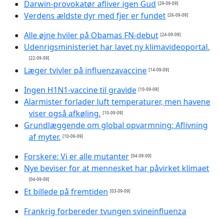
Darwin-provokatør afliver igen Gud
[29-09-09]
Verdens ældste dyr med fjer er fundet
[26-09-09]
Alle øjne hviler på Obamas FN-debut
[24-09-09]
Udenrigsministeriet har lavet ny klimavideoportal.
[22-09-09]
Læger tvivler på influenzavaccine
[14-09-09]
Ingen H1N1-vaccine til gravide
[10-09-09]
Alarmister forlader luft temperaturer, men havene
viser også afkøling.
[10-09-09]
Grundlæggende om global opvarmning: Aflivning
af myter.
[10-09-09]
Forskere: Vi er alle mutanter
[04-09-09]
Nye beviser for at mennesket har påvirket klimaet
[04-09-09]
Et billede på fremtiden
[03-09-09]
Frankrig forbereder tvungen svineinfluenza