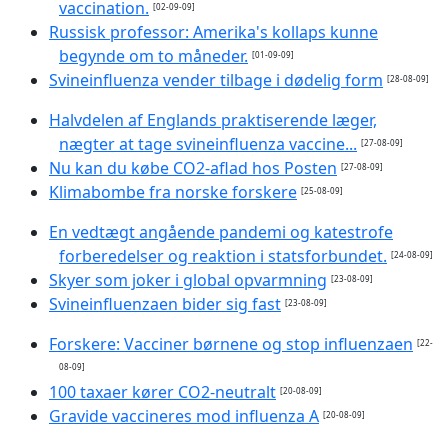
vaccination.
[02-09-09]
Russisk professor: Amerika's kollaps kunne
begynde om to måneder.
[01-09-09]
Svineinfluenza vender tilbage i dødelig form
[28-08-09]
Halvdelen af Englands praktiserende læger,
nægter at tage svineinfluenza vaccine...
[27-08-09]
Nu kan du købe CO2-aflad hos Posten
[27-08-09]
Klimabombe fra norske forskere
[25-08-09]
En vedtægt angående pandemi og katestrofe
forberedelser og reaktion i statsforbundet.
[24-08-09]
Skyer som joker i global opvarmning
[23-08-09]
Svineinfluenzaen bider sig fast
[23-08-09]
Forskere: Vacciner børnene og stop influenzaen
[22-
08-09]
100 taxaer kører CO2-neutralt
[20-08-09]
Gravide vaccineres mod influenza A
[20-08-09]