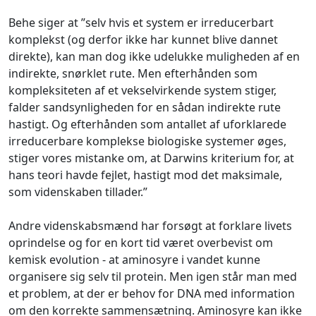
Behe siger at ”selv hvis et system er irreducerbart
komplekst (og derfor ikke har kunnet blive dannet
direkte), kan man dog ikke udelukke muligheden af en
indirekte, snørklet rute. Men efterhånden som
kompleksiteten af et vekselvirkende system stiger,
falder sandsynligheden for en sådan indirekte rute
hastigt. Og efterhånden som antallet af uforklarede
irreducerbare komplekse biologiske systemer øges,
stiger vores mistanke om, at Darwins kriterium for, at
hans teori havde fejlet, hastigt mod det maksimale,
som videnskaben tillader.
”
Andre videnskabsmænd har forsøgt at forklare livets
oprindelse og for en kort tid været overbevist om
kemisk evolution - at aminosyre i vandet kunne
organisere sig selv til protein. Men igen står man med
et problem, at der er behov for DNA med information
om den korrekte sammensætning. Aminosyre kan ikke