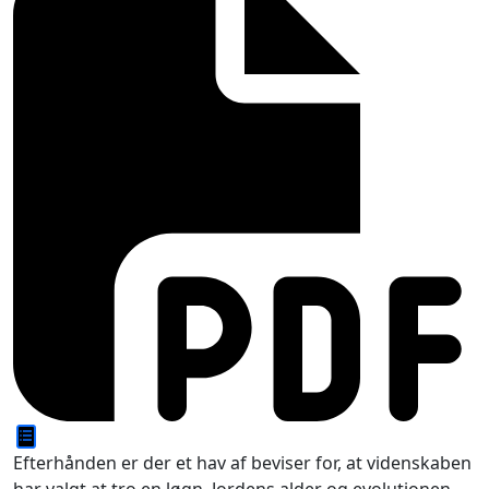
Efterhånden er der et hav af beviser for, at videnskaben
har valgt at tro en løgn. Jordens alder og evolutionen,