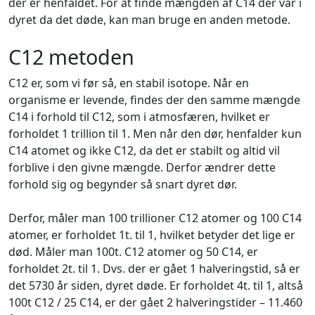
der er henfaldet. For at finde mængden af C14 der var i
dyret da det døde, kan man bruge en anden metode.
C12 metoden
C12 er, som vi før så, en stabil isotope. Når en
organisme er levende, findes der den samme mængde
C14 i forhold til C12, som i atmosfæren, hvilket er
forholdet 1 trillion til 1. Men når den dør, henfalder kun
C14 atomet og ikke C12, da det er stabilt og altid vil
forblive i den givne mængde. Derfor ændrer dette
forhold sig og begynder så snart dyret dør.
Derfor, måler man 100 trillioner C12 atomer og 100 C14
atomer, er forholdet 1t. til 1, hvilket betyder det lige er
død. Måler man 100t. C12 atomer og 50 C14, er
forholdet 2t. til 1. Dvs. der er gået 1 halveringstid, så er
det 5730 år siden, dyret døde. Er forholdet 4t. til 1, altså
100t C12 / 25 C14, er der gået 2 halveringstider – 11.460