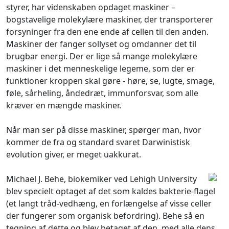
styrer, har videnskaben opdaget maskiner –
bogstavelige molekylære maskiner, der transporterer
forsyninger fra den ene ende af cellen til den anden.
Maskiner der fanger sollyset og omdanner det til
brugbar energi. Der er lige så mange molekylære
maskiner i det menneskelige legeme, som der er
funktioner kroppen skal gøre - høre, se, lugte, smage,
føle, sårheling, åndedræt, immunforsvar, som alle
kræver en mængde maskiner.
Når man ser på disse maskiner, spørger man, hvor
kommer de fra og standard svaret Darwinistisk
evolution giver, er meget uakkurat.
Michael J. Behe, biokemiker ved Lehigh University
blev specielt optaget af det som kaldes bakterie-flagel
(et langt tråd-vedhæng, en forlængelse af visse celler
der fungerer som organisk befordring). Behe så en
tegning af dette og blev betaget af den, med alle dens