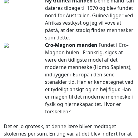
Ny Guinea manden
Denne mand kan
dateres tilbage til 1970 og blev fundet
nord for Australien. Guinea ligger ved
Afrikas vestkyst og jeg vil vove at
påstå, at der stadig findes mennesker
som dette.
Cro-Magnon manden
Fundet i Cro-
Magnon hulen i Frankrig, siges at
være den tidligste model af det
moderne menneske (Homo Sapiens),
indbygger i Europa i den sene
stenalder tid. Han er kendetegnet ved
et tydeligt ansigt og en høj figur. Han
er magen til det moderne menneske i
fysik og hjernekapacitet. Hvor er
forskellen?
Det er jo grotesk, at denne lære bliver medtaget i
skolernes pensum. En ting var, at det blev indført for at