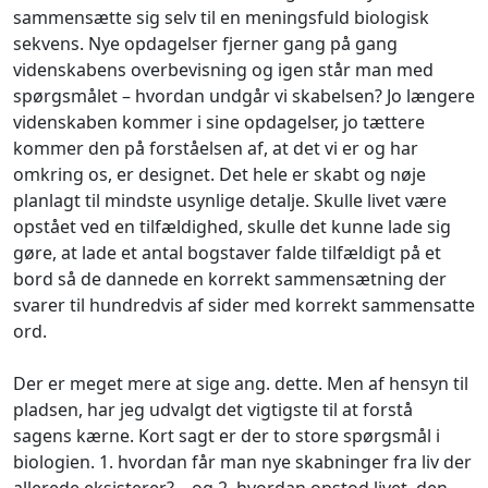
sammensætte sig selv til en meningsfuld biologisk
sekvens. Nye opdagelser fjerner gang på gang
videnskabens overbevisning og igen står man med
spørgsmålet – hvordan undgår vi skabelsen? Jo længere
videnskaben kommer i sine opdagelser, jo tættere
kommer den på forståelsen af, at det vi er og har
omkring os, er designet. Det hele er skabt og nøje
planlagt til mindste usynlige detalje. Skulle livet være
opstået ved en tilfældighed, skulle det kunne lade sig
gøre, at lade et antal bogstaver falde tilfældigt på et
bord så de dannede en korrekt sammensætning der
svarer til hundredvis af sider med korrekt sammensatte
ord.
Der er meget mere at sige ang. dette. Men af hensyn til
pladsen, har jeg udvalgt det vigtigste til at forstå
sagens kærne. Kort sagt er der to store spørgsmål i
biologien. 1. hvordan får man nye skabninger fra liv der
allerede eksisterer? – og 2. hvordan opstod livet, den