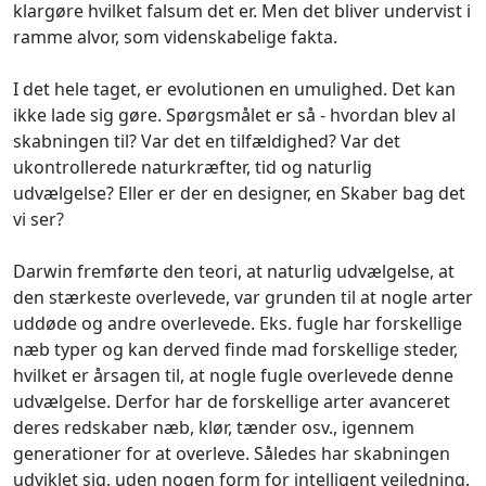
klargøre hvilket falsum det er. Men det bliver undervist i
ramme alvor, som videnskabelige fakta.
I det hele taget, er evolutionen en umulighed. Det kan
ikke lade sig gøre. Spørgsmålet er så - hvordan blev al
skabningen til? Var det en tilfældighed? Var det
ukontrollerede naturkræfter, tid og naturlig
udvælgelse? Eller er der en designer, en Skaber bag det
vi ser?
Darwin fremførte den teori, at naturlig udvælgelse, at
den stærkeste overlevede, var grunden til at nogle arter
uddøde og andre overlevede. Eks. fugle har forskellige
næb typer og kan derved finde mad forskellige steder,
hvilket er årsagen til, at nogle fugle overlevede denne
udvælgelse. Derfor har de forskellige arter avanceret
deres redskaber næb, klør, tænder osv., igennem
generationer for at overleve. Således har skabningen
udviklet sig, uden nogen form for intelligent vejledning.