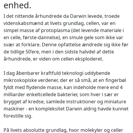
enhed.
I det nittende århundrede da Darwin levede, troede
videnskabsmænd at livets grundlag, cellen, var en
simpel masse af protoplasma (det levende materiale i
en celle, første-dannelse), en smule gele som ikke var
svær at forklare. Denne opfattelse ændrede sig ikke før
de tidlige 50’ere, men i den sidste halvdel af dette
århundrede, er viden om cellen eksploderet.
I dag åbenbarer kraftfuld teknologi uddybende
mikroskopiske verdener, der er så små, at en fingerbøl
fyldt med flydende masse, kan indeholde mere end 4
milliarder enkeltcellede bakterier, som hver i sær er
brygget af kredse, samlede instruktioner og miniature
maskiner - en kompleksitet Darwin aldrig havde kunnet
forestille sig.
På livets absolutte grundlag, hvor molekyler og celler