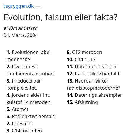
tagryggen
.dk
Toggle navigation
Evolution, falsum eller fakta?
af
Kim Andersen
04. Marts, 2004
1.
Evolutionen, abe -
9.
C12 metoden
menneske
10.
C14 / C12
2.
Livets mest
11.
Datering af klipper
fundamentale enhed.
12.
Radiokaktiv henfald.
3.
Irreducerbar
13.
Hvordan virker
kompleksitet.
radioisotopmetoderne?
4.
Jordens alder iht.
14.
Daterings eksempler
kulstof 14 metoden
15.
Afslutning
5.
Atomet
6.
Radioaktivt henfald
7.
Ligevægt
8.
C14 metoden