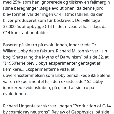
med 25%, som han ignorerede og tilskrev en fejlmargin
i sine beregninger. Ifølge evolutionen, da denne jord
blev formet, var der ingen C14 i atmosfæren, da den
bliver produceret som før beskrevet. Det ville tage
35.000 år, at opbygge C14 til det niveau vi har i dag, da
C14 konstant henfalder.
Baseret på sin tro på evolutionen, ignorerede Dr.
Willard Libby dette faktum. Richard Milton skriver i sin
bog ”Shattering the Myths of Darwinism” på side 32, at
”I 1960’erne blev Libbys eksperimenter gentaget af
kemikere… Eksperimenterne viste, at
uoverensstemmelsen som Libby bemærkede ikke alene
var en eksperimentel fejl, den eksisterede.” Så Libby
ignorerede videnskaben, på grund af sin tro på
evolutionen.
Richard Lingenfelter skriver i bogen “Production of C-14
by cosmic ray neutrons”, Review of Geophysics, på side