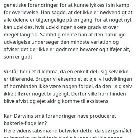
genetiske forandringer, for at kunne lykkes i sin kamp
for overlevelse. Han sagde, at det ikke er nødvendigt at
alle delene er tilgængelige på en gang, for at noget nyt
kan udvikles, hvis udviklingen skete gradvist over
meget lang tid. Samtidig mente han at den naturlige
udvælgelse undersøger den mindste variation og
afviser det der ikke er godt men bevarer og tilføjer alt,
som er godt.
Vi står her i et dilemma, da en enkelt del i sig selv ikke
er tilførende. Bruger vi eksemplet et øje, vil udviklingen
af hornhinden ikke være nogen fordel, da den i sig selv
ikke tilfører noget brugeligt. Derfor ville hornhinden
blive afvist og øjet aldrig komme til eksistens.
Kan Darwins små forandringer have produceret
bakterie-flagellen?
Flere videnskabsmænd betvivler dette, da spørgsmålet
er, hvordan en bakterie skulle kunne udvikle denne