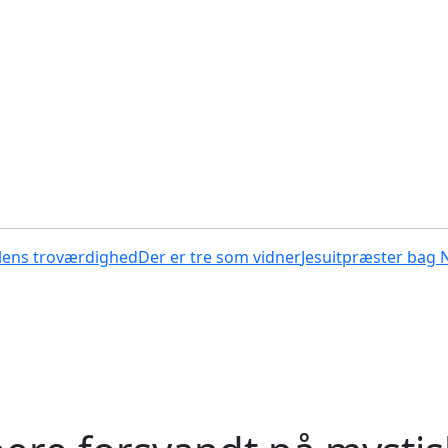
lens troværdighed
Der er tre som vidner
Jesuitpræster bag 