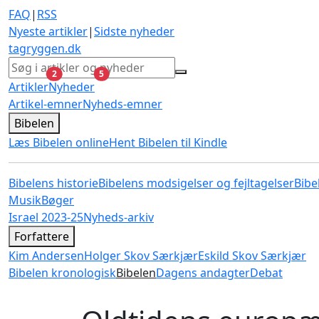
FAQ
|
RSS
Nyeste artikler
|
Sidste nyheder
tagryggen
.dk
ulæste
ulæste
2
5
Artikler
Nyheder
Artikel-emner
Nyheds-emner
Bibelen
Læs Bibelen online
Hent Bibelen til Kindle
Bibelens historie
Bibelens modsigelser og fejltagelser
Bibe
Musik
Bøger
Israel 2023-25
Nyheds-arkiv
Forfattere
Kim Andersen
Holger Skov Særkjær
Eskild Skov Særkjær
Bibelen kronologisk
Bibelen
Dagens andagter
Debat