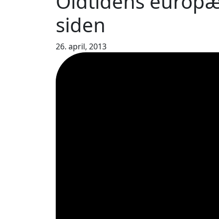
Oldtidens europæe
siden
26. april, 2013