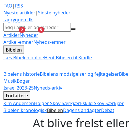
FAQ
|
RSS
Nyeste artikler
|
Sidste nyheder
tagryggen
.dk
ulæste
ulæste
2
5
Artikler
Nyheder
Artikel-emner
Nyheds-emner
Bibelen
Læs Bibelen online
Hent Bibelen til Kindle
Bibelens historie
Bibelens modsigelser og fejltagelser
Bibe
Musik
Bøger
Israel 2023-25
Nyheds-arkiv
Forfattere
Kim Andersen
Holger Skov Særkjær
Eskild Skov Særkjær
Bibelen kronologisk
Bibelen
Dagens andagter
Debat
At blive frelst elle