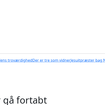
lens troværdighed
Der er tre som vidner
Jesuitpræster bag 
r gå fortabt