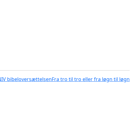
NIV bibeloversættelsen
Fra tro til tro eller fra løgn til løgn