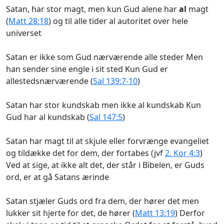
Satan, har stor magt, men kun Gud alene har
al
magt
(
Matt 28:18
) og til alle tider al autoritet over hele
universet
Satan er ikke som Gud nærværende alle steder Men
han sender sine engle i sit sted Kun Gud er
allestedsnærværende (
Sal 139:7-10
)
Satan har stor kundskab men ikke al kundskab Kun
Gud har al kundskab (
Sal 147:5
)
Satan har magt til at skjule eller forvrænge evangeliet
og tildække det for dem, der fortabes (jvf
2. Kor 4:3
)
Ved at sige, at ikke alt det, der står i Bibelen, er Guds
ord, er at gå Satans ærinde
Satan stjæler Guds ord fra dem, der hører det men
lukker sit hjerte for det, de hører (
Matt 13:19
) Derfor