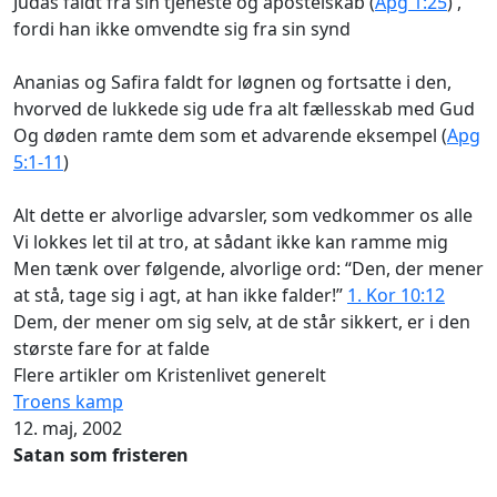
Judas faldt fra sin tjeneste og apostelskab (
Apg 1:25
) ,
fordi han ikke omvendte sig fra sin synd
Ananias og Safira faldt for løgnen og fortsatte i den,
hvorved de lukkede sig ude fra alt fællesskab med Gud
Og døden ramte dem som et advarende eksempel (
Apg
5:1-11
)
Alt dette er alvorlige advarsler, som vedkommer os alle
Vi lokkes let til at tro, at sådant ikke kan ramme mig
Men tænk over følgende, alvorlige ord: “Den, der mener
at stå, tage sig i agt, at han ikke falder!”
1. Kor 10:12
Dem, der mener om sig selv, at de står sikkert, er i den
største fare for at falde
Flere artikler om Kristenlivet generelt
Troens kamp
12. maj, 2002
Satan som fristeren