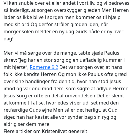
Vi kan snuble over et eller andet i vort liv, og vi bedrøves
så inderligt, at sorgen overskygger glæden Men Herren
lader os ikke blive i sorgen men kommer os til hjælp
med sit ord Og derfor stråler glæden igen, når
morgensolen melder en ny dag Guds nåde er ny hver
dag!
Men vi må sørge over de mange, tabte sjæle Paulus
skrev: “Jeg har en stor sorg og en uafladelig kummer i
mit hjerte”,
Romerne 9:2
Det var sorgen over, at hans
folk ikke kendte Herren Og mon ikke Paulus ofte græd
over sine handlinger fra den tid, hvor han stod Jesus
imod og var ond mod dem, som søgte at adlyde Herren
Jesus Sorg er ofte en del af omvendelsen Det er slemt
at komme til at se, hvorledes vi ser ud, set med den
retfærdige Guds øjne Men så er det herligt, at Gud
siger, han har kastet alle vor synder bag sin ryg og
aldrig ser dem mere
Flere artikler om Kristenlivet generelt