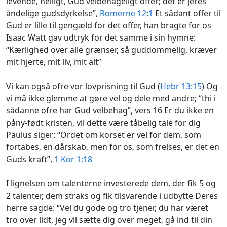
levende, helligt, Gud velbehageligt offer; det er jeres
åndelige gudsdyrkelse”,
Romerne 12:1
Et sådant offer til
Gud er lille til gengæld for det offer, han bragte for os
Isaac Watt gav udtryk for det samme i sin hymne:
“Kærlighed over alle grænser, så guddommelig, kræver
mit hjerte, mit liv, mit alt”
Vi kan også ofre vor lovprisning til Gud (
Hebr 13:15
) Og
vi må ikke glemme at gøre vel og dele med andre; “thi i
sådanne ofre har Gud velbehag”, vers 16 Er du ikke en
påny-født kristen, vil dette være tåbelig tale for dig
Paulus siger: “Ordet om korset er vel for dem, som
fortabes, en dårskab, men for os, som frelses, er det en
Guds kraft”,
1 Kor 1:18
I lignelsen om talenterne investerede dem, der fik 5 og
2 talenter, dem straks og fik tilsvarende i udbytte Deres
herre sagde: “Vel du gode og tro tjener, du har været
tro over lidt, jeg vil sætte dig over meget, gå ind til din