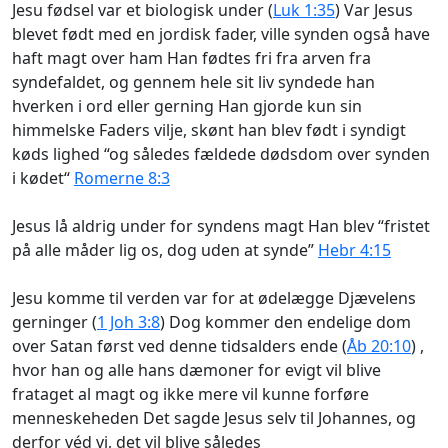
Jesu fødsel var et biologisk under (
Luk 1:35
) Var Jesus
blevet født med en jordisk fader, ville synden også have
haft magt over ham Han fødtes fri fra arven fra
syndefaldet, og gennem hele sit liv syndede han
hverken i ord eller gerning Han gjorde kun sin
himmelske Faders vilje, skønt han blev født i syndigt
køds lighed “og således fældede dødsdom over synden
i kødet“
Romerne 8:3
Jesus lå aldrig under for syndens magt Han blev “fristet
på alle måder lig os, dog uden at synde”
Hebr 4:15
Jesu komme til verden var for at ødelægge Djævelens
gerninger (
1 Joh 3:8
) Dog kommer den endelige dom
over Satan først ved denne tidsalders ende (
Åb 20:10
) ,
hvor han og alle hans dæmoner for evigt vil blive
frataget al magt og ikke mere vil kunne forføre
menneskeheden Det sagde Jesus selv til Johannes, og
derfor véd vi, det vil blive således