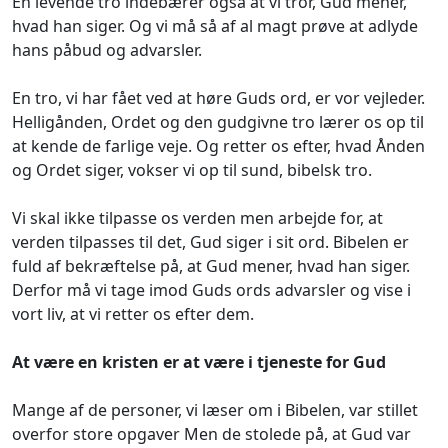
En levende tro indebærer også at vi tror, Gud mener,
hvad han siger. Og vi må så af al magt prøve at adlyde
hans påbud og advarsler.
En tro, vi har fået ved at høre Guds ord, er vor vejleder.
Helligånden, Ordet og den gudgivne tro lærer os op til
at kende de farlige veje. Og retter os efter, hvad Ånden
og Ordet siger, vokser vi op til sund, bibelsk tro.
Vi skal ikke tilpasse os verden men arbejde for, at
verden tilpasses til det, Gud siger i sit ord. Bibelen er
fuld af bekræftelse på, at Gud mener, hvad han siger.
Derfor må vi tage imod Guds ords advarsler og vise i
vort liv, at vi retter os efter dem.
At være en kristen er at være i tjeneste for Gud
Mange af de personer, vi læser om i Bibelen, var stillet
overfor store opgaver Men de stolede på, at Gud var