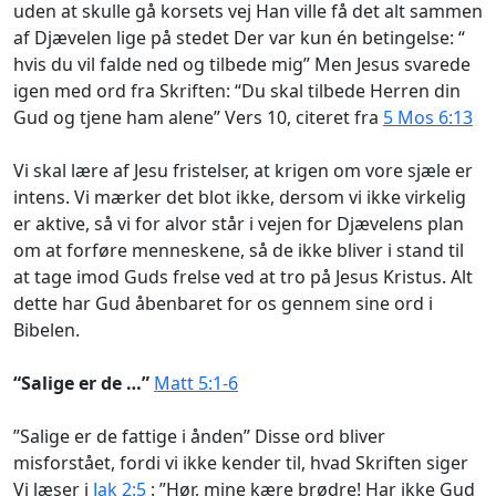
uden at skulle gå korsets vej Han ville få det alt sammen
af Djævelen lige på stedet Der var kun én betingelse: “
hvis du vil falde ned og tilbede mig” Men Jesus svarede
igen med ord fra Skriften: “Du skal tilbede Herren din
Gud og tjene ham alene” Vers 10, citeret fra
5 Mos 6:13
Vi skal lære af Jesu fristelser, at krigen om vore sjæle er
intens. Vi mærker det blot ikke, dersom vi ikke virkelig
er aktive, så vi for alvor står i vejen for Djævelens plan
om at forføre menneskene, så de ikke bliver i stand til
at tage imod Guds frelse ved at tro på Jesus Kristus. Alt
dette har Gud åbenbaret for os gennem sine ord i
Bibelen.
“Salige er de …”
Matt 5:1-6
”Salige er de fattige i ånden” Disse ord bliver
misforstået, fordi vi ikke kender til, hvad Skriften siger
Vi læser i
Jak 2:5
: ”Hør, mine kære brødre! Har ikke Gud