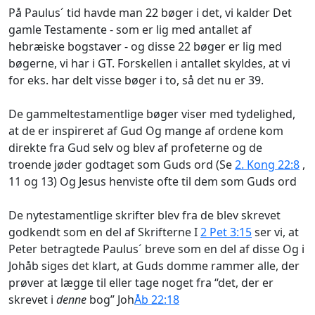
På Paulus´ tid havde man 22 bøger i det, vi kalder Det
gamle Testamente - som er lig med antallet af
hebræiske bogstaver - og disse 22 bøger er lig med
bøgerne, vi har i GT. Forskellen i antallet skyldes, at vi
for eks. har delt visse bøger i to, så det nu er 39.
De gammeltestamentlige bøger viser med tydelighed,
at de er inspireret af Gud Og mange af ordene kom
direkte fra Gud selv og blev af profeterne og de
troende jøder godtaget som Guds ord (Se
2. Kong 22:8
,
11 og 13) Og Jesus henviste ofte til dem som Guds ord
De nytestamentlige skrifter blev fra de blev skrevet
godkendt som en del af Skrifterne I
2 Pet 3:15
ser vi, at
Peter betragtede Paulus´ breve som en del af disse Og i
Johåb siges det klart, at Guds domme rammer alle, der
prøver at lægge til eller tage noget fra “det, der er
skrevet i
denne
bog” Joh
Åb 22:18