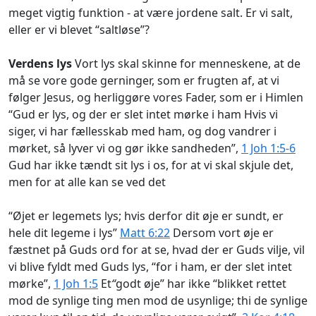
meget vigtig funktion - at være jordene salt. Er vi salt,
eller er vi blevet “saltløse”?
Verdens lys
Vort lys skal skinne for menneskene, at de
må se vore gode gerninger, som er frugten af, at vi
følger Jesus, og herliggøre vores Fader, som er i Himlen
“Gud er lys, og der er slet intet mørke i ham Hvis vi
siger, vi har fællesskab med ham, og dog vandrer i
mørket, så lyver vi og gør ikke sandheden”,
1 Joh 1:5-6
Gud har ikke tændt sit lys i os, for at vi skal skjule det,
men for at alle kan se ved det
“Øjet er legemets lys; hvis derfor dit øje er sundt, er
hele dit legeme i lys”
Matt 6:22
Dersom vort øje er
fæstnet på Guds ord for at se, hvad der er Guds vilje, vil
vi blive fyldt med Guds lys, “for i ham, er der slet intet
mørke”,
1 Joh 1:5
Et
“
godt øje” har ikke “blikket rettet
mod de synlige ting men mod de usynlige; thi de synlige