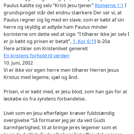
Paulus kaldte sig selv “Kristi Jesu tjener”
Romerne 1:1
I
grundsproget står det endnu stærkere Der ser vi, at
Paulus regner sig lig med en slave, som er købt af sin
herre og skyldig at adlyde ham Paulus minder
korinterne om dette ved at sige: “I tilhører ikke jer selv I
er jo købt og prisen er betalt”,
1. Kor 6:19
b-20a
Flere artikler om Kristenlivet generelt
En kristens forhold til verden
10. juni, 2002
Vi er ikke vor egen herre men tilhører Herren Jesus
Kristus med legeme, sjæl og ånd.
Prisen, vi er købt med, er Jesu blod, som han gav for at
løskøbe os fra syndens forbandelse.
Livet som en Jesu efterfølger kræver fuldstændig
overgivelse “Så formaner jeg jer da ved Guds
barmhjertighed, til at bringe jeres legemer som et