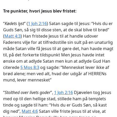
Tre punkter, hvori Jesus blev fristet
:
“
Kødets lyst
” (
1 Joh 2:16
) Satan sagde til Jesus: “Hvis du er
Guds Søn, så sig til disse sten, at de skal blive til brød”
(
Matt 4:3
) Han fristede Jesus til at handle udover
Faderens vilje for at tilfredsstille sin sult på en unaturlig
måde Satan ville få Jesus til at gøre det, han havde magt
til, på det forkerte tildspunkt Men Jesus havde intet
ønske om at adlyde Satan men kun at adlyde Gud Han
citerede
5 Mos 8:3
og sagde: “Mennesket lever ikke af
brød alene; men ved alt, hvad der udgår af HERRENs
mund, lever mennesket”
“
Stolthed over livets goder
”,
1 Joh 2:16
Djævelen tog Jesus
med op til den hellige stad, stillede ham på templets
tinde og sagde til ham: “Hvis du er Guds Søn, så kast
dig ned”,
Matt 4:6
Satan ville friste Jesus til at vise, at