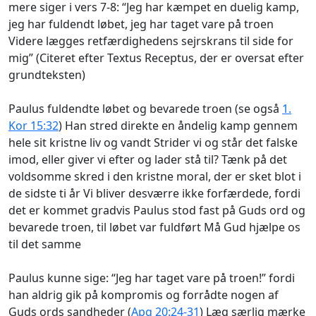
mere siger i vers 7-8: “Jeg har kæmpet en duelig kamp,
jeg har fuldendt løbet, jeg har taget vare på troen
Videre lægges retfærdighedens sejrskrans til side for
mig” (Citeret efter Textus Receptus, der er oversat efter
grundteksten)
Paulus fuldendte løbet og bevarede troen (se også
1.
Kor 15:32
) Han stred direkte en åndelig kamp gennem
hele sit kristne liv og vandt Strider vi og står det falske
imod, eller giver vi efter og lader stå til? Tænk på det
voldsomme skred i den kristne moral, der er sket blot i
de sidste ti år Vi bliver desværre ikke forfærdede, fordi
det er kommet gradvis Paulus stod fast på Guds ord og
bevarede troen, til løbet var fuldført Må Gud hjælpe os
til det samme
Paulus kunne sige: “Jeg har taget vare på troen!” fordi
han aldrig gik på kompromis og forrådte nogen af
Guds ords sandheder (
Apg 20:24-31
) Læg særlig mærke