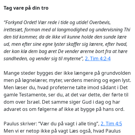
Tag vare på din tro
“Forkynd Ordet! Vær rede i tide og utide! Overbevis,
irettesæt, forman med al langmodighed og undervisning Thi
den tid kommer, da de ikke vil kunne holde den sunde lære
ud, men efter sine egne lyster skaffer sig lærere, efter hvad,
der kan klø dem bag øret De vender ørerne bort fra at høre
sandheden, og vender sig til myterne”,
2. Tim 4:2-4
Mange steder bygges der ikke længere på grundvolden
men på løgnelærer, myter, verdens mening og egen lyst.
Men læser du, hvad profeterne talte imod sådant i Det
gamle Testamente, ser du, at det var dette, der førte til
dom over Israel. Det samme siger Gud i dag og har
advaret os om følgerne af ikke at bygge på hans ord.
Paulus skriver: “Vær du på vagt i alle ting”,
2. Tim 4:5
Men vi er netop ikke på vagt Læs også, hvad Paulus