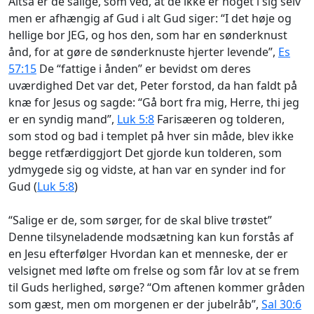
Altså er de salige, som ved, at de ikke er noget i sig selv
men er afhængig af Gud i alt Gud siger: “I det høje og
hellige bor JEG, og hos den, som har en sønderknust
ånd, for at gøre de sønderknuste hjerter levende”,
Es
57:15
De “fattige i ånden” er bevidst om deres
uværdighed Det var det, Peter forstod, da han faldt på
knæ for Jesus og sagde: “Gå bort fra mig, Herre, thi jeg
er en syndig mand”,
Luk 5:8
Farisæeren og tolderen,
som stod og bad i templet på hver sin måde, blev ikke
begge retfærdiggjort Det gjorde kun tolderen, som
ydmygede sig og vidste, at han var en synder ind for
Gud (
Luk 5:8
)
“Salige er de, som sørger, for de skal blive trøstet”
Denne tilsyneladende modsætning kan kun forstås af
en Jesu efterfølger Hvordan kan et menneske, der er
velsignet med løfte om frelse og som får lov at se frem
til Guds herlighed, sørge? “Om aftenen kommer gråden
som gæst, men om morgenen er der jubelråb”,
Sal 30:6