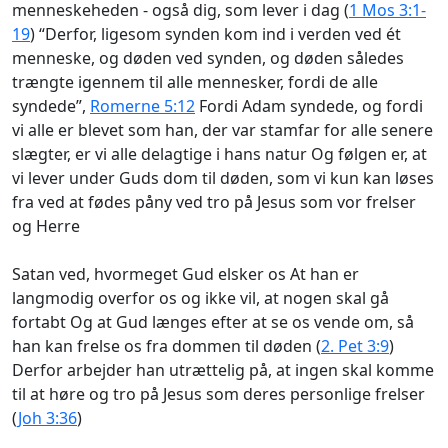
menneskeheden - også dig, som lever i dag (
1 Mos 3:1-
19
) “Derfor, ligesom synden kom ind i verden ved ét
menneske, og døden ved synden, og døden således
trængte igennem til alle mennesker, fordi de alle
syndede”,
Romerne 5:12
Fordi Adam syndede, og fordi
vi alle er blevet som han, der var stamfar for alle senere
slægter, er vi alle delagtige i hans natur Og følgen er, at
vi lever under Guds dom til døden, som vi kun kan løses
fra ved at fødes påny ved tro på Jesus som vor frelser
og Herre
Satan ved, hvormeget Gud elsker os At han er
langmodig overfor os og ikke vil, at nogen skal gå
fortabt Og at Gud længes efter at se os vende om, så
han kan frelse os fra dommen til døden (
2. Pet 3:9
)
Derfor arbejder han utrættelig på, at ingen skal komme
til at høre og tro på Jesus som deres personlige frelser
(
Joh 3:36
)