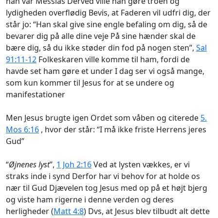
han var Messias Derved ville han gøre troen og
lydigheden overflødig Bevis, at Faderen vil udfri dig, der
står jo: “Han skal give sine engle befaling om dig, så de
bevarer dig på alle dine veje På sine hænder skal de
bære dig, så du ikke støder din fod på nogen sten”,
Sal
91:11-12
Folkeskaren ville komme til ham, fordi de
havde set ham gøre et under I dag ser vi også mange,
som kun kommer til Jesus for at se undere og
manifestationer
Men Jesus brugte igen Ordet som våben og citerede
5.
Mos 6:16
, hvor der står: “I må ikke friste Herrens jeres
Gud”
“
Øjnenes lyst
”,
1 Joh 2:16
Ved at lysten vækkes, er vi
straks inde i synd Derfor har vi behov for at holde os
nær til Gud Djævelen tog Jesus med op på et højt bjerg
og viste ham rigerne i denne verden og deres
herligheder (
Matt 4:8
) Dvs, at Jesus blev tilbudt alt dette