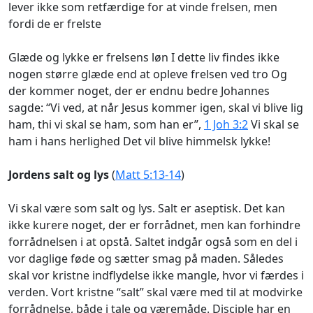
lever ikke som retfærdige for at vinde frelsen, men
fordi de er frelste
Glæde og lykke er frelsens løn I dette liv findes ikke
nogen større glæde end at opleve frelsen ved tro Og
der kommer noget, der er endnu bedre Johannes
sagde: “Vi ved, at når Jesus kommer igen, skal vi blive lig
ham, thi vi skal se ham, som han er”,
1 Joh 3:2
Vi skal se
ham i hans herlighed Det vil blive himmelsk lykke!
Jordens salt og lys
(
Matt 5:13-14
)
Vi skal være som salt og lys. Salt er aseptisk. Det kan
ikke kurere noget, der er forrådnet, men kan forhindre
forrådnelsen i at opstå. Saltet indgår også som en del i
vor daglige føde og sætter smag på maden. Således
skal vor kristne indflydelse ikke mangle, hvor vi færdes i
verden. Vort kristne “salt” skal være med til at modvirke
forrådnelse, både i tale og væremåde. Disciple har en