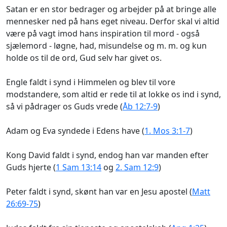
Satan er en stor bedrager og arbejder på at bringe alle
mennesker ned på hans eget niveau. Derfor skal vi altid
være på vagt imod hans inspiration til mord - også
sjælemord - løgne, had, misundelse og m. m. og kun
holde os til de ord, Gud selv har givet os.
Engle faldt i synd i Himmelen og blev til vore
modstandere, som altid er rede til at lokke os ind i synd,
så vi pådrager os Guds vrede (
Åb 12:7-9
)
Adam og Eva syndede i Edens have (
1. Mos 3:1-7
)
Kong David faldt i synd, endog han var manden efter
Guds hjerte (
1 Sam 13:14
og
2. Sam 12:9
)
Peter faldt i synd, skønt han var en Jesu apostel (
Matt
26:69-75
)