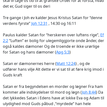
skal vi tage os tid til at granske Ordet for at forstå, hvad
det er, Gud siger til os deri
Tre gange i Joh ev kalder Jesus Kristus Satan for “denne
verdens fyrste”
Joh 12:31
, 14:30 og 16:11
Paulus kalder Satan for “herskeren over luftens rige”,
Ef
2:2
“Luften” er bolig for ulegemliggjorte onde ånder, der
også kaldes dæmoner Og de troende er ikke urørlige
for Satan og hans dæmoner (
Apg 5:3
)
Satan er dæmonernes herre (
Matt 12:24
) , og de
udfører hans vilje Alt dette er vi sat til at føre krig imod i
Guds kraft
Satan er fra begyndelsen en morder og løgner Fra ham
kommer alle indskydelser til mord og løgn (
Joh 8:44
) Da
det lykkedes Satan i Edens have at lokke Eva og Adam til
ulydighed mod Guds påbud ,“myrdede” han hele