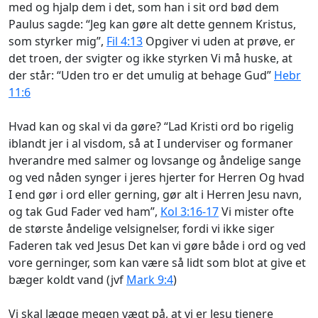
med og hjalp dem i det, som han i sit ord bød dem
Paulus sagde: “Jeg kan gøre alt dette gennem Kristus,
som styrker mig”,
Fil 4:13
Opgiver vi uden at prøve, er
det troen, der svigter og ikke styrken Vi må huske, at
der står: “Uden tro er det umulig at behage Gud”
Hebr
11:6
Hvad kan og skal vi da gøre? “Lad Kristi ord bo rigelig
iblandt jer i al visdom, så at I underviser og formaner
hverandre med salmer og lovsange og åndelige sange
og ved nåden synger i jeres hjerter for Herren Og hvad
I end gør i ord eller gerning, gør alt i Herren Jesu navn,
og tak Gud Fader ved ham”,
Kol 3:16-17
Vi mister ofte
de største åndelige velsignelser, fordi vi ikke siger
Faderen tak ved Jesus Det kan vi gøre både i ord og ved
vore gerninger, som kan være så lidt som blot at give et
bæger koldt vand (jvf
Mark 9:4
)
Vi skal lægge megen vægt på, at vi er Jesu tjenere