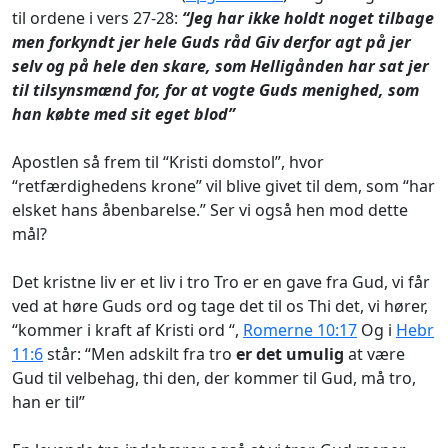
til ordene i vers 27-28:
“Jeg har ikke holdt noget tilbage
men forkyndt jer hele Guds råd Giv derfor agt på jer
selv og på hele den skare, som Helligånden har sat jer
til tilsynsmænd for, for at vogte Guds menighed, som
han købte med sit eget blod”
Apostlen så frem til “Kristi domstol”, hvor
“retfærdighedens krone” vil blive givet til dem, som “har
elsket hans åbenbarelse.” Ser vi også hen mod dette
mål?
Det kristne liv er et liv i tro Tro er en gave fra Gud, vi får
ved at høre Guds ord og tage det til os Thi det, vi hører,
“kommer i kraft af Kristi ord “,
Romerne 10:17
Og i
Hebr
11:6
står: “Men adskilt fra tro
er det umulig
at være
Gud til velbehag, thi den, der kommer til Gud, må tro,
han er til”