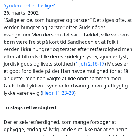
Syndere - eller hellige?
26. marts, 2002
”Salige er de, som hungrer og tørster” Det siges ofte, at
verden hungrer og tørster efter Guds nådes
evangelium Men dersom det var tilfældet, ville verdens
børn være frelst på kort tid Sandheden er, at folk i
verden
ikke
hungrer og tørster efter retfærdighed men
efter at tilfredsstille deres kødelige lyster, øjnenes lyst,
jordisk gods og livets stolthed (
1 Joh 2:16-17
) Moses er
et godt forbillede på det Han havde mulighed for at få
alt dette, men han valgte at lide ondt sammen med
Guds folk Lykken i synd er kortvaring, men gudfrygtig
lykke varer evig (
Hebr 11:23-29
)
To slags retfærdighed
Der er selvretfærdighed, som mange forsøger at
opbygge, endog så ivrig, at de slet ikke når at se hen til