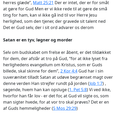
herres glæde”,
Matt 25:21
Der er intet, der er for småt
at gøre for Gud Men er vi ikke rede til at gøre de små
ting for ham, kan vi ikke gå ind til vor Herre Jesu
herlighed, som den tjener, der gravede sit talent ned
Det er Gud selv, der i sit ord advarer os derom
Satan er en tyv, løgner og morder
Selv om budskabet om frelse er åbent, er det tildækket
for dem, der afslår at tro på Gud, “for at ikke lyset fra
herlighedens evangelium om Kristus, som er Guds
billede, skal skinne for dem”,
2 Kor 4:4
Gud har i sin
suverænitet tilladt Satan at udøve begrænset magt over
denne verden Han strejfer rundt på jorden (
Job 1:7
) ,
søgende, hvem han kan opsluge (
1. Pet 5:8
) Vi ved ikke,
hvorfor han får lov - er det for, at Gud vil sigte os, som
man sigter hvede, for at vor tro skal prøves? Det er en
af Guds hemmeligheder (
5 Mos 29:29
)