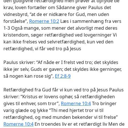
den gudgivne retfærdighed men prøver at opfylde de
krav, loven fortæller om Sådanne giver Paulus det
vidnesbyrd, “at de er nidkære for Gud, men uden
forståelse”,
Romerne 10:2
Læs i sammenhæng fra vers
1-3 Også mange, som mener det alvorligt med deres
kristendom, søger retfærdighed ved lovgerninger Vi
kan ikke frelses ved selvretfærdighed, kun ved den
retfærdighed, vi får ved tro på Jesus
Paulus skriver: “Af nåde er I frelst ved tro; det skyldes
ikke jer selv, Guds er gaven; det skyldes ikke gerninger,
så nogen kan rose sig”,
Ef 2:8-9
Retfærdighed fra Gud får vi kun ved tro på Jesus Paulus
skriver: “Kristus er lovens ophør, så retfærdigheden
gives til enhver, som tror”,
Romerne 10:4
Tro bringer
varig glæde og lykke “Thi med hjertet tror vi til
retfærdighed, og med munden bekender vi til frelse”
Romerne 10:4
En troendes liv er et retfærdigt liv Men de