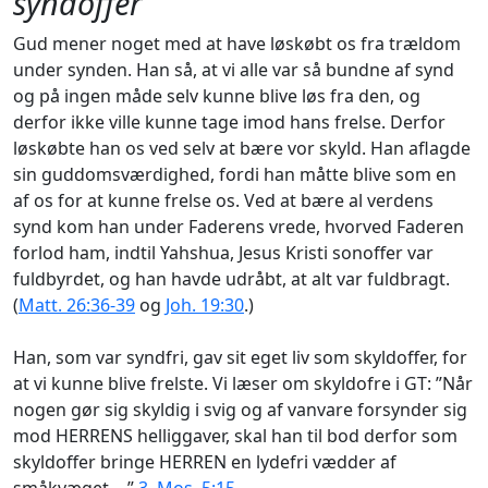
syndoffer
Gud mener noget med at have løskøbt os fra trældom
under synden. Han så, at vi alle var så bundne af synd
og på ingen måde selv kunne blive løs fra den, og
derfor ikke ville kunne tage imod hans frelse. Derfor
løskøbte han os ved selv at bære vor skyld. Han aflagde
sin guddomsværdighed, fordi han måtte blive som en
af os for at kunne frelse os. Ved at bære al verdens
synd kom han under Faderens vrede, hvorved Faderen
forlod ham, indtil Yahshua, Jesus Kristi sonoffer var
fuldbyrdet, og han havde udråbt, at alt var fuldbragt.
(
Matt. 26:36-39
og
Joh. 19:30
.)
Han, som var syndfri, gav sit eget liv som skyldoffer, for
at vi kunne blive frelste. Vi læser om skyldofre i GT: ”Når
nogen gør sig skyldig i svig og af vanvare forsynder sig
mod HERRENS helliggaver, skal han til bod derfor som
skyldoffer bringe HERREN en lydefri vædder af
småkvæget….”
3. Mos. 5:15
.