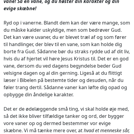
vane! Så en vane, og du høster din karakter og din
evige skæbne!
Ryd op i vanerne. Blandt dem kan der være mange, som
du måske kalder uskyldige, men som bedrøver Gud.
Det kan være uvaner, du er blevet træl af og som fører
til handlinger, der blev til en vane, som kan holde dig
borte fra Gud. Sådanne bør du straks rydde ud af dit liv,
hvis du af hjertet vil høre Jesus Kristus til. Det er en god
vane, dersom du ved dagens begyndelse beder Gud
velsigne dagen og al din gerning. Ligeså at du flittigt
læser i Bibelen på bestemte tider og desuden, når du
føler trang dertil. Sådanne vaner kan løfte dig opad og
opbygge din åndelige karakter.
Det er de ødelæggende små ting, vi skal holde øje med,
så det ikke bliver tilfældige tanker og ord, der bygger
vore vaner op og dermed bestemmer vor evige
skæbne. Vi må tænke mere over, at
hvad et menneske
sår,