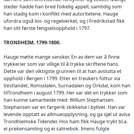
steder hadde han bred folkelig appell, samtidig som
han stadig kom i konflikt med autoritetene. Hauge
ufordra også lov- og regelverket, og i Fredrikstad fikk
han sitt første fengselsopphold i 1797.
TRONDHEIM, 1799-1800.
Hauge møtte mange vansker. En av dem var å finne
trykkerier som var villige til å trykke skriftene hans.
Dette var den viktigste grunnen til at han avslutta et
opphold i Bergen i 1799. Etter en treukers fottur via
Vestlandet, Romsdalen, Surnadalen og Orkdal, kom han
tilTrondheim i august 1799. Her var det en trykker som
han kunne samarbeide med: Willum Stephansen.
Stephansen var en fargerik skikkelse i bylivet. Han var
levende opptatt av allmueopplysning, og ga sjøl ut avisa
Trondhiemske Tidender. Hos ham fikk Hauge trykt bl.a.
ei prekensamling og ei salmebok. Imens fulgte