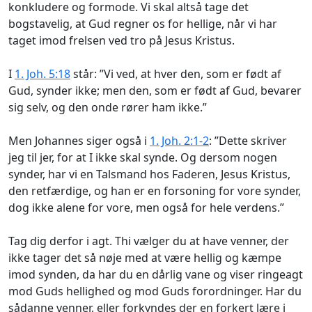
konkludere og formode. Vi skal altså tage det
bogstavelig, at Gud regner os for hellige, når vi har
taget imod frelsen ved tro på Jesus Kristus.
I
1. Joh. 5:18
står: ”Vi ved, at hver den, som er født af
Gud, synder ikke; men den, som er født af Gud, bevarer
sig selv, og den onde rører ham ikke.”
Men Johannes siger også i
1. Joh. 2:1-2
: ”Dette skriver
jeg til jer, for at I ikke skal synde. Og dersom nogen
synder, har vi en Talsmand hos Faderen, Jesus Kristus,
den retfærdige, og han er en forsoning for vore synder,
dog ikke alene for vore, men også for hele verdens.”
Tag dig derfor i agt. Thi vælger du at have venner, der
ikke tager det så nøje med at være hellig og kæmpe
imod synden, da har du en dårlig vane og viser ringeagt
mod Guds hellighed og mod Guds forordninger. Har du
sådanne venner, eller forkyndes der en forkert lære i