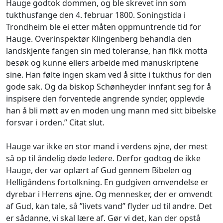
Hauge godtok dommen, og ble skrevet inn som
tukthusfange den 4. februar 1800. Soningstida i
Trondheim ble ei etter måten oppmuntrende tid for
Hauge. Overinspektør Klingenberg behandla den
landskjente fangen sin med toleranse, han fikk motta
besøk og kunne ellers arbeide med manuskriptene
sine. Han følte ingen skam ved å sitte i tukthus for den
gode sak. Og da biskop Schønheyder innfant seg for å
inspisere den forventede angrende synder, opplevde
han å bli møtt av en moden ung mann med sitt bibelske
forsvar i orden.” Citat slut.
Hauge var ikke en stor mand i verdens øjne, der mest
så op til åndelig døde ledere. Derfor godtog de ikke
Hauge, der var oplært af Gud gennem Bibelen og
Helligåndens fortolkning. En gudgiven omvendelse er
dyrebar i Herrens øjne. Og mennesker, der er omvendt
af Gud, kan tale, så ”livets vand” flyder ud til andre. Det
er sådanne, vi skal lære af. Gør vi det, kan der opstå