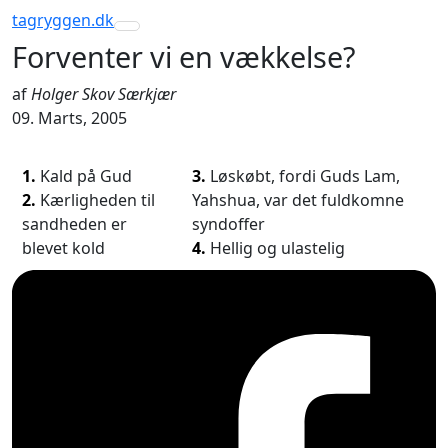
tagryggen
.dk
Toggle navigation
Forventer vi en vækkelse?
af
Holger Skov Særkjær
09. Marts, 2005
1.
Kald på Gud
3.
Løskøbt, fordi Guds Lam,
2.
Kærligheden til
Yahshua, var det fuldkomne
sandheden er
syndoffer
blevet kold
4.
Hellig og ulastelig