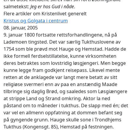
salmetekst:
Jeg er hos Gud i nåde
.
Flere artikler om Kristenlivet generelt
Kristus og Golgata i centrum
08. januar, 2005
9. januar 1800 fortsatte rettsforhandlingene, nå på
Lademoen tingsted. Det var særlig Tukthuslovene av
1754 som ble prøvd mot Hauge og Hemstad. Hadde de
ikke formell ferdselstillatelse, kunne virksomheten
deres betraktes som lovstridig løsgjengeri. Men begge
kunne legge fram godkjent reisepass. Likevel mente
retten at de anklagede var langt mere betatt av sitt
religiøse svermeri enn av
paa en anstændig Maade
tilbringe sig daglig Brød, og saaledes som Løsgiængere
at strippe Land og Strand omkring.
Aktor la ned
påstand om to måneder i tukthus. De slapp med én; det
var vel en allmenn oppfatning at dommen befant seg
på gyngende grunn. Hauge skulle sone i Trondhjems
Tukthus (Kongensgt. 85), Hemstad på festningen.