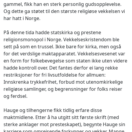
gammel, fikk han en sterk personlig gudsopplevelse.
Og dette ga støtet til den største religiøse vekkelsen vi
har hatt i Norge.
På denne tida hadde statskirka og prestene
religionsmonopol i Norge. Vekkelseskristendom ble
sett på som en trussel. Ikke bare for kirka, men også
for det verdslige maktapparatet. Vekkelsesvesenet var
en form for folkebevegelse som staten ikke uten videre
hadde kontroll over. Det fantes derfor ei lang rekke
restriksjoner for fri livsutfoldelse for allmuen:
Innskrenka trykkefrihet, forbud mot utenomkirkelige
religiøse samlinger, og begrensninger for folks reiser
og ferdsel.
Hauge og tilhengerne fikk tidlig erfare disse
maktmidlene. Etter å ha utgitt sitt første skrift (med
sterke anklager mot presteskapet), begynte Hauge sin
karriere som omreisende forkynner og vekker. Mange