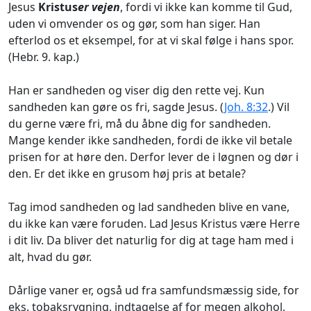
Jesus
Kristus
er vejen
, fordi vi ikke kan komme til Gud,
uden vi omvender os og gør, som han siger. Han
efterlod os et eksempel, for at vi skal følge i hans spor.
(Hebr. 9. kap.)
Han er sandheden og viser dig den rette vej. Kun
sandheden kan gøre os fri, sagde Jesus. (
Joh. 8:32
.) Vil
du gerne være fri, må du åbne dig for sandheden.
Mange kender ikke sandheden, fordi de ikke vil betale
prisen for at høre den. Derfor lever de i løgnen og dør i
den. Er det ikke en grusom høj pris at betale?
Tag imod sandheden og lad sandheden blive en vane,
du ikke kan være foruden. Lad Jesus Kristus være Herre
i dit liv. Da bliver det naturlig for dig at tage ham med i
alt, hvad du gør.
Dårlige vaner er, også ud fra samfundsmæssig side, for
eks. tobaksrygning, indtagelse af for megen alkohol,