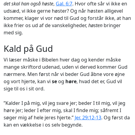
det skal han også høste
,
Gal. 6:7
. Hvor ofte sår vi ikke en
udsæd, vi ikke gerne høster? Og når høsten alligevel
kommer, klager vi vor nød til Gud og forstår ikke, at han
ikke frier os ud af de vanskeligheder,
høsten
bringer
med sig.
Kald på Gud
Vi læser måske i Bibelen hver dag og kender måske
mange skriftord udenad, uden vi derved kommer Gud
nærmere. Men først når vi beder Gud åbne vore øjne
og vort hjerte, kan vi
se
og
høre
, hvad det er, Gud vil
sige til os i sit ord.
”Kalder I på mig, vil jeg svare jer; beder I til mig, vil jeg
høre jer; leder I efter mig, skal I finde mig; såfremt I
søger mig af hele jeres hjerte.”
Jer. 29:12-13
. Og først da
kan en vækkelse i os selv begynde.