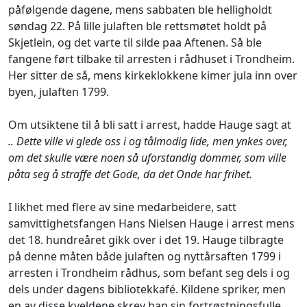
påfølgende dagene, mens sabbaten ble helligholdt
søndag 22. På lille julaften ble rettsmøtet holdt på
Skjetlein, og det varte til
silde paa Aftenen
. Så ble
fangene ført tilbake til arresten i rådhuset i Trondheim.
Her sitter de så, mens kirkeklokkene kimer jula inn over
byen, julaften 1799.
Om utsiktene til å bli satt i arrest, hadde Hauge sagt at
.. Dette ville vi glede oss i og tålmodig lide, men ynkes over,
om det skulle være noen så uforstandig dommer, som ville
påta seg å straffe det Gode, da det Onde har frihet.
I likhet med flere av sine medarbeidere, satt
samvittighetsfangen Hans Nielsen Hauge i arrest mens
det 18. hundreåret gikk over i det 19. Hauge tilbragte
på denne måten både julaften og nyttårsaften 1799 i
arresten i Trondheim rådhus, som befant seg dels i og
dels under dagens bibliotekkafé. Kildene spriker, men
en av disse kveldene skrev han sin fortrøstningsfulle