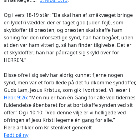
Og i vers 18-19 står: ”Da skal han af småkvæget bringe
en lydefri vædder, der er taget god (uden fejl), som
skyldoffer til præsten, og præsten skal skaffe ham
soning for den uforsætlige synd, han har begået, uden
at den var ham vitterlig, så han finder tilgivelse. Det er
et skyldoffer; han har pådraget sig skyld over for
HERREN.”
Disse ofre i sig selv har aldrig kunnet fjerne nogen
synd, men var et forbillede på det fuldkomme syndoffer,
Guds Lam, Jesus Kristus, som gik i vort sted. Vi læser i
Hebr. 9:26
: ”Men nu er han én Gang for alle ved tidernes
fuldendelse åbenbaret for at bortskaffe synden ved sit
offer.” Og i 10:10: ”Ved denne vilje er vi helligede ved
ofringen af Jesu Kristi legeme én gang for alle.”
Flere artikler om Kristenlivet generelt
Født på ny