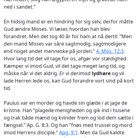
ned i sandet.”
En hidsig mand er en hindring for sig selv, derfor måtte
Gud ændre Moses. Vi læser, hvordan han blev
forandret. Men det tog 40 år for ham at nå dertil: ”Men
den mand Moses var såre sagtmodig, sagtmodigere
end noget andet menneske på jorden.”
4. Mos. 12:3
.
Hvor lang tid det vil tage for os, afgør vor stædighed.
Kæmper vi imod Gud, vil det tage meget lang tid, og
måske når vi det aldrig. Er vi derimod
lydhøre
og vil
lade Herren lede os, kan Gud forandre vort sind på kort
tid.
Paulus var en morder og havde sin glæde i at jage de
kristne. Han ”plagede menigheden og gik ind i husene
og trak både mænd og kvinder frem og lod dem sætte i
fængsel.” Ap. G. 8:3. Og han ”fnøs med trussel og mord
imod Herrens disciple.”
Apg. 9:1
. Men da Gud kaldte