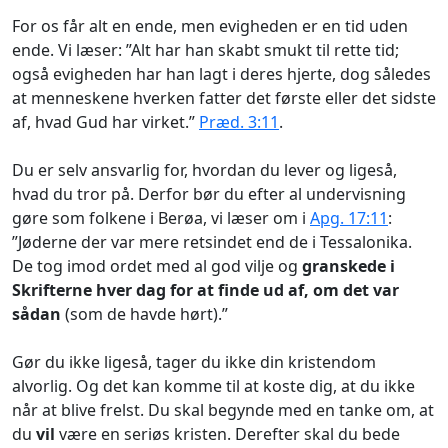
For os får alt en ende, men evigheden er en tid uden
ende. Vi læser: ”Alt har han skabt smukt til rette tid;
også evigheden har han lagt i deres hjerte, dog således
at menneskene hverken fatter det første eller det sidste
af, hvad Gud har virket.”
Præd. 3:11
.
Du er selv ansvarlig for, hvordan du lever og ligeså,
hvad du tror på. Derfor bør du efter al undervisning
gøre som folkene i Berøa, vi læser om i
Apg. 17:11
:
”Jøderne der var mere retsindet end de i Tessalonika.
De tog imod ordet med al god vilje og
granskede i
Skrifterne hver dag for at finde ud af, om det var
sådan
(som de havde hørt).”
Gør du ikke ligeså, tager du ikke din kristendom
alvorlig. Og det kan komme til at koste dig, at du ikke
når at blive frelst. Du skal begynde med en tanke om, at
du
vil
være en seriøs kristen. Derefter skal du bede