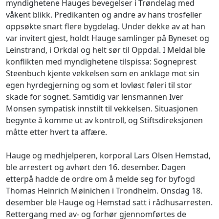
myndighetene Hauges bevegelser i Trøndelag med
våkent blikk. Predikanten og andre av hans trosfeller
oppsøkte snart flere bygdelag. Under dekke av at han
var invitert gjest, holdt Hauge samlinger på Byneset og
Leinstrand, i Orkdal og helt sør til Oppdal. I Meldal ble
konflikten med myndighetene tilspissa: Sogneprest
Steenbuch kjente vekkelsen som en anklage mot sin
egen hyrdegjerning og som et lovløst føleri til stor
skade for sognet. Samtidig var lensmannen Iver
Monsen sympatisk innstilt til vekkelsen. Situasjonen
begynte å komme ut av kontroll, og Stiftsdireksjonen
måtte etter hvert ta affære.
Hauge og medhjelperen, korporal Lars Olsen Hemstad,
ble arrestert og avhørt den 16. desember. Dagen
etterpå hadde de ordre om å melde seg for byfogd
Thomas Heinrich Møinichen i Trondheim. Onsdag 18.
desember ble Hauge og Hemstad satt i rådhusarresten.
Rettergang med av- og forhør gjennomførtes de