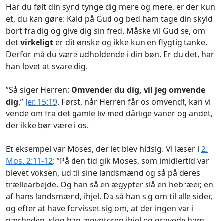
Har du følt din synd tynge dig mere og mere, er der kun
et, du kan gøre: Kald på Gud og bed ham tage din skyld
bort fra dig og give dig sin fred. Måske vil Gud se, om
det
virkeligt
er dit ønske og ikke kun en flygtig tanke.
Derfor må du være udholdende i din bøn. Er du det, har
han lovet at svare dig.
”Så siger Herren:
Omvender du dig, vil jeg omvende
dig
.”
Jer. 15:19
. Først, når Herren får os omvendt, kan vi
vende om fra det gamle liv med dårlige vaner og andet,
der ikke bør være i os.
Et eksempel var Moses, der let blev hidsig. Vi læser i
2.
Mos. 2:11-12
: ”På den tid gik Moses, som imidlertid var
blevet voksen, ud til sine landsmænd og så på deres
trællearbejde. Og han så en ægypter slå en hebræer, en
af hans landsmænd, ihjel. Da så han sig om til alle sider,
og efter at have forvisset sig om, at der ingen var i
nærheden, slog han ægypteren ihjel og gravede ham