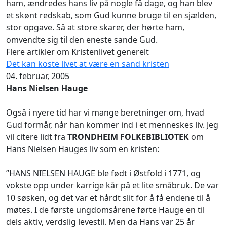
ham, ændredes hans liv på nogle få dage, og han blev
et skønt redskab, som Gud kunne bruge til en sjælden,
stor opgave. Så at store skarer, der hørte ham,
omvendte sig til den eneste sande Gud.
Flere artikler om Kristenlivet generelt
Det kan koste livet at være en sand kristen
04. februar, 2005
Hans Nielsen Hauge
Også i nyere tid har vi mange beretninger om, hvad
Gud formår, når han kommer ind i et menneskes liv. Jeg
vil citere lidt fra
TRONDHEIM FOLKEBIBLIOTEK
om
Hans Nielsen Hauges liv som en kristen:
”HANS NIELSEN HAUGE ble født i Østfold i 1771, og
vokste opp under karrige kår på et lite småbruk. De var
10 søsken, og det var et hårdt slit for å få endene til å
møtes. I de første ungdomsårene førte Hauge en til
dels aktiv, verdslig levestil. Men da Hans var 25 år