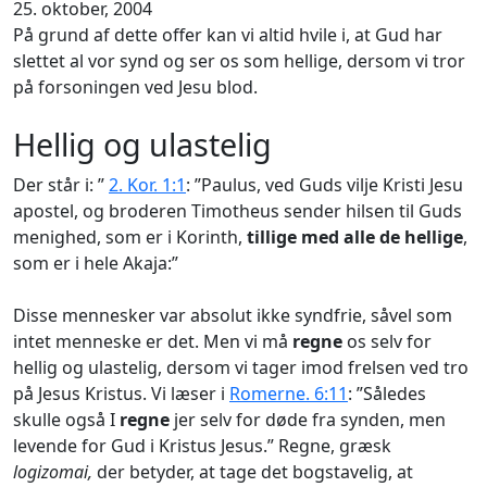
25. oktober, 2004
På grund af dette offer kan vi altid hvile i, at Gud har
slettet al vor synd og ser os som hellige, dersom vi tror
på forsoningen ved Jesu blod.
Hellig og ulastelig
Der står i: ”
2. Kor. 1:1
: ”Paulus, ved Guds vilje Kristi Jesu
apostel, og broderen Timotheus sender hilsen til Guds
menighed, som er i Korinth,
tillige med alle de hellige
,
som er i hele Akaja:”
Disse mennesker var absolut ikke syndfrie, såvel som
intet menneske er det. Men vi må
regne
os selv for
hellig og ulastelig, dersom vi tager imod frelsen ved tro
på Jesus Kristus. Vi læser i
Romerne. 6:11
: ”Således
skulle også I
regne
jer selv for døde fra synden, men
levende for Gud i Kristus Jesus.” Regne, græsk
logizomai,
der betyder, at tage det bogstavelig, at