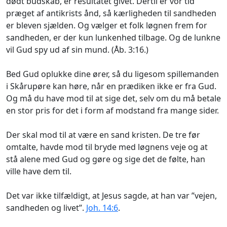
dødt budskab, er resultatet givet. Dertil er vor tid
præget af antikrists ånd, så kærligheden til sandheden
er bleven sjælden. Og vælger et folk løgnen frem for
sandheden, er der kun lunkenhed tilbage. Og de lunkne
vil Gud spy ud af sin mund. (Åb. 3:16.)
Bed Gud oplukke dine ører, så du ligesom spillemanden
i Skårupøre kan høre, når en prædiken ikke er fra Gud.
Og må du have mod til at sige det, selv om du må betale
en stor pris for det i form af modstand fra mange sider.
Der skal mod til at være en sand kristen. De tre før
omtalte, havde mod til bryde med løgnens veje og at
stå alene med Gud og gøre og sige det de følte, han
ville have dem til.
Det var ikke tilfældigt, at Jesus sagde, at han var ”vejen,
sandheden og livet”.
Joh. 14:6
.