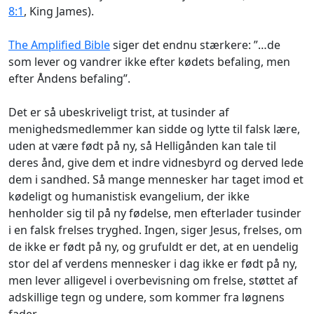
8:1
, King James).
The Amplified Bible
siger det endnu stærkere: ”…de
som lever og vandrer ikke efter kødets befaling, men
efter Åndens befaling”.
Det er så ubeskriveligt trist, at tusinder af
menighedsmedlemmer kan sidde og lytte til falsk lære,
uden at være født på ny, så Helligånden kan tale til
deres ånd, give dem et indre vidnesbyrd og derved lede
dem i sandhed. Så mange mennesker har taget imod et
kødeligt og humanistisk evangelium, der ikke
henholder sig til på ny fødelse, men efterlader tusinder
i en falsk frelses tryghed. Ingen, siger Jesus, frelses, om
de ikke er født på ny, og grufuldt er det, at en uendelig
stor del af verdens mennesker i dag ikke er født på ny,
men lever alligevel i overbevisning om frelse, støttet af
adskillige tegn og undere, som kommer fra løgnens
fader.