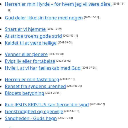
Herren er min Hyrde – for hvem jeg vil være dåre.
[2003-11-
15]
Gud deler ikke sin trone med nogen
[2003-10-31]
Snart er vi hjemme
[2003-10-19]
At stride troens gode strid
[2003-09-14]
Kaldet til at være hellige
[2003-09-08]
Venner eller tjenere
[2003-08-08]
Evigt liv eller fortabelse
[2003-08-02]
Hvile i, at vi har fælleskab med Gud
[2003-07-28]
Herren er min faste borg
[2003-05-10]
Renset fra syndens urenhed
[2003-04-22]
Blodets betydning
[2003-04-04]
Kun JESUS KRISTUS kan fjerne din synd
[2003-02-12]
Genstridighed og egenvilje
[2002-12-16]
Sandheden - Guds hegn
[2002-12-08]