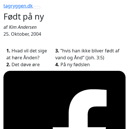
tagryggen
.dk
Toggle navigation
Født på ny
af
Kim Andersen
25. Oktober, 2004
1.
Hvad vil det sige
3.
”hvis han ikke bliver født af
at høre Ånden?
vand og Ånd” (Joh. 3:5)
2.
Det døve øre
4.
På ny fødslen