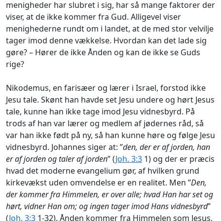
menigheder har slubret i sig, har så mange faktorer der
viser, at de ikke kommer fra Gud. Alligevel viser
menighederne rundt om i landet, at de med stor velvilje
tager imod denne vækkelse. Hvordan kan det lade sig
gøre? – Hører de ikke Ånden og kan de ikke se Guds
rige?
Nikodemus, en farisæer og lærer i Israel, forstod ikke
Jesu tale. Skønt han havde set Jesu undere og hørt Jesus
tale, kunne han ikke tage imod Jesu vidnesbyrd. På
trods af han var lærer og medlem af jødernes råd, så
var han ikke født på ny, så han kunne høre og følge Jesu
vidnesbyrd. Johannes siger at: ”
den, der er af jorden, han
er af jorden og taler af jorden
” (
Joh. 3:3
1) og der er præcis
hvad det moderne evangelium gør, af hvilken grund
kirkevækst uden omvendelse er en realitet. Men ”
Den,
der kommer fra Himmelen, er over alle; hvad Han har set og
hørt, vidner Han om; og ingen tager imod Hans vidnesbyrd
”
(
Joh. 3:3
1-32). Ånden kommer fra Himmelen som Jesus,