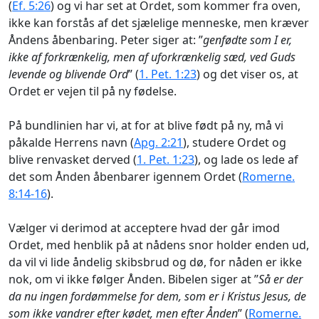
(
Ef. 5:26
) og vi har set at Ordet, som kommer fra oven,
ikke kan forstås af det sjælelige menneske, men kræver
Åndens åbenbaring. Peter siger at: ”
genfødte som I er,
ikke af forkrænkelig, men af uforkrænkelig sæd, ved Guds
levende og blivende Ord
” (
1. Pet. 1:23
) og det viser os, at
Ordet er vejen til på ny fødelse.
På bundlinien har vi, at for at blive født på ny, må vi
påkalde Herrens navn (
Apg. 2:21
), studere Ordet og
blive renvasket derved (
1. Pet. 1:23
), og lade os lede af
det som Ånden åbenbarer igennem Ordet (
Romerne.
8:14-16
).
Vælger vi derimod at acceptere hvad der går imod
Ordet, med henblik på at nådens snor holder enden ud,
da vil vi lide åndelig skibsbrud og dø, for nåden er ikke
nok, om vi ikke følger Ånden. Bibelen siger at ”
Så er der
da nu ingen fordømmelse for dem, som er i Kristus Jesus, de
som ikke vandrer efter kødet, men efter Ånden
” (
Romerne.