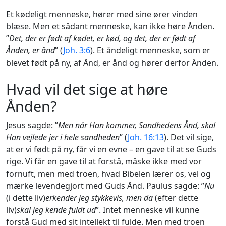
Et kødeligt menneske, hører med sine ører vinden
blæse. Men et sådant menneske, kan ikke høre Ånden.
”
Det, der er født af kødet, er kød, og det, der er født af
Ånden, er ånd
” (
Joh. 3:6
). Et åndeligt menneske, som er
blevet født på ny, af Ånd, er ånd og hører derfor Ånden.
Hvad vil det sige at høre
Ånden?
Jesus sagde: ”
Men når Han kommer, Sandhedens Ånd, skal
Han vejlede jer i hele sandheden
” (
Joh. 16:13
). Det vil sige,
at er vi født på ny, får vi en evne – en gave til at se Guds
rige. Vi får en gave til at forstå, måske ikke med vor
fornuft, men med troen, hvad Bibelen lærer os, vel og
mærke levendegjort med Guds Ånd. Paulus sagde: ”
Nu
(i dette liv)
erkender jeg stykkevis, men da
(efter dette
liv)
skal jeg kende fuldt ud
”. Intet menneske vil kunne
forstå Gud med sit intellekt til fulde. Men med troen