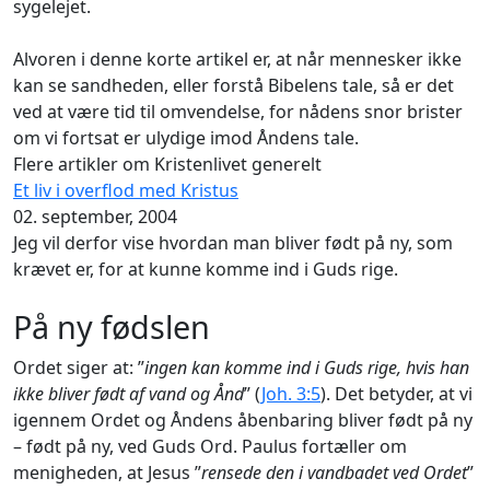
sygelejet.
Alvoren i denne korte artikel er, at når mennesker ikke
kan se sandheden, eller forstå Bibelens tale, så er det
ved at være tid til omvendelse, for nådens snor brister
om vi fortsat er ulydige imod Åndens tale.
Flere artikler om Kristenlivet generelt
Et liv i overflod med Kristus
02. september, 2004
Jeg vil derfor vise hvordan man bliver født på ny, som
krævet er, for at kunne komme ind i Guds rige.
På ny fødslen
Ordet siger at: ”
ingen kan komme ind i Guds rige, hvis han
ikke bliver født af vand og Ånd
” (
Joh. 3:5
). Det betyder, at vi
igennem Ordet og Åndens åbenbaring bliver født på ny
– født på ny, ved Guds Ord. Paulus fortæller om
menigheden, at Jesus ”
rensede den i vandbadet ved Ordet
”