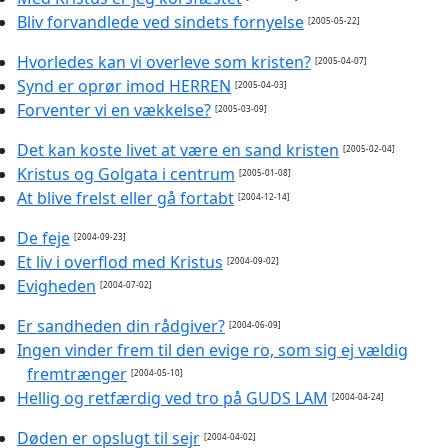
Bliv forvandlede ved sindets fornyelse
[2005-05-22]
Hvorledes kan vi overleve som kristen?
[2005-04-07]
Synd er oprør imod HERREN
[2005-04-03]
Forventer vi en vækkelse?
[2005-03-09]
Det kan koste livet at være en sand kristen
[2005-02-04]
Kristus og Golgata i centrum
[2005-01-08]
At blive frelst eller gå fortabt
[2004-12-14]
De feje
[2004-09-23]
Et liv i overflod med Kristus
[2004-09-02]
Evigheden
[2004-07-02]
Er sandheden din rådgiver?
[2004-06-09]
Ingen vinder frem til den evige ro, som sig ej vældig
fremtrænger
[2004-05-10]
Hellig og retfærdig ved tro på GUDS LAM
[2004-04-24]
Døden er opslugt til sejr
[2004-04-02]