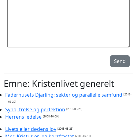
Send
Emne: Kristenlivet generelt
Faderhusets Djarling; sekter og parallelle samfund
[2013-
06-29]
Synd, frelse og perfektion
[2010-03-26]
Herrens ledelse
[2008-10-09]
Livets eller dødens lov
[2005-08-23]
Med Kristus er jeg korsfæstet
[2005-07-13]