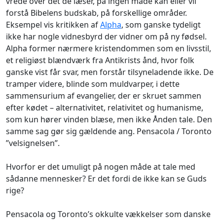
vrede over det de læser, på ingen måde kan eller vil
forstå Bibelens budskab, på forskellige områder.
Eksempel vis kritikken af
Alpha
, som ganske tydeligt
ikke har nogle vidnesbyrd der vidner om på ny fødsel.
Alpha former nærmere kristendommen som en livsstil,
et religiøst blændværk fra Antikrists ånd, hvor folk
ganske vist får svar, men forstår tilsyneladende ikke. De
tramper videre, blinde som muldvarper, i dette
sammensurium af evangelier, der er skruet sammen
efter kødet – alternativitet, relativitet og humanisme,
som kun hører vinden blæse, men ikke Ånden tale. Den
samme sag gør sig gældende ang. Pensacola / Toronto
”velsignelsen”.
Hvorfor er det umuligt på nogen måde at tale med
sådanne mennesker? Er det fordi de ikke kan se Guds
rige?
Pensacola og Toronto’s okkulte vækkelser som danske