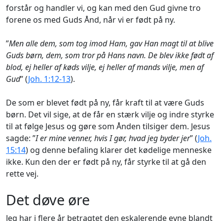
forstår og handler vi, og kan med den Gud givne tro
forene os med Guds Ånd, når vi er født på ny.
”
Men alle dem, som tog imod Ham, gav Han magt til at blive
Guds børn, dem, som tror på Hans navn. De blev ikke født af
blod, ej heller af køds vilje, ej heller af mands vilje, men af
Gud
” (
Joh. 1:12-13
).
De som er blevet født på ny, får kraft til at være Guds
børn. Det vil sige, at de får en stærk vilje og indre styrke
til at følge Jesus og gøre som Ånden tilsiger dem. Jesus
sagde: ”
I er mine venner, hvis I gør, hvad jeg byder jer
” (
Joh.
15:14
) og denne befaling klarer det kødelige menneske
ikke. Kun den der er født på ny, får styrke til at gå den
rette vej.
Det døve øre
Jeg har i flere år betragtet den eskalerende evne blandt