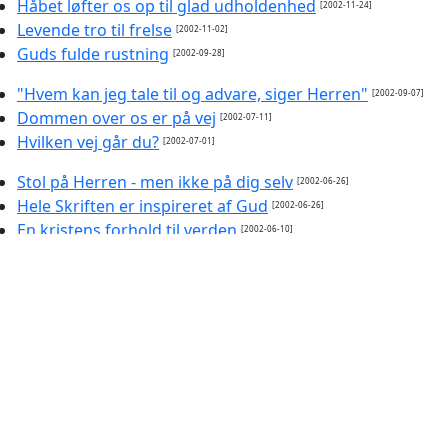
Håbet løfter os op til glad udholdenhed
[2002-11-24]
Levende tro til frelse
[2002-11-02]
Guds fulde rustning
[2002-09-28]
"Hvem kan jeg tale til og advare, siger Herren"
[2002-09-07]
Dommen over os er på vej
[2002-07-11]
Hvilken vej går du?
[2002-07-01]
Stol på Herren - men ikke på dig selv
[2002-06-26]
Hele Skriften er inspireret af Gud
[2002-06-26]
En kristens forhold til verden
[2002-06-10]
Troens kamp
[2002-05-12]
Syndere - eller hellige?
[2002-03-26]
At tro på Gud
[2002-03-24]
Hellere Jesus end sølv og guld
[2002-03-22]
Jeremias, profeten for vor tid
[2002-03-04]
HERREN vor Guds vingård
[2002-02-26]
Vend om
[2002-02-16]