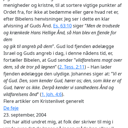
menigheder og kristne, til at sortere vigtige punkter af
Ordet fra, for ikke at bedømme eller gøre hvad ret er,
efter Bibelens henvisninger. Jeg ser i dette en klar
afvisning af Guds Ånd.
Es. 63:10
siger ”
Men de trodsede
og krænkede Hans Hellige Ånd, så Han blev en fjende for
dem
og gik til angreb på dem
”. Gud lod fjenden ødelægge
Israel og Guds angreb i dag, i denne nådens tid, er,
fortæller Bibelen, at Gud sender ”
vildfarelsens magt over
dem, så de tror på løgnen
” (
2. Tess. 2:11
) – Han lader
fjenden ødelægge den ulydige. Johannes siger at: ”
Vi er
af Gud. Den, som kender Gud, hører os; den, som ikke er af
Gud, hører os ikke. Derpå kender vi sandhedens Ånd og
vildfarelsens ånd
” (
1. Joh. 4:6
).
Flere artikler om Kristenlivet generelt
De feje
23. september, 2004
Det har altid undret mig, at folk der skriver til mig i