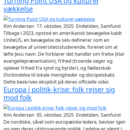
Turning Point USA og kulturel
vækkelse
Kim Andersen
17. oktober, 2025
Endetiden, Samfund
Tilbage i 2023, opstod en amerikansk bevægelse kaldt
UniteUS, en bevægelse de selv definerer som en
bevægelse af universitetsstuderende, forenet om at
løfte Jesu navn. De forklarer det handler om frelse (klar
evangeliepræsentation), frihed (troende søger og
oplever frihed fra synd og byrder), og fællesskab
(forbindelse til lokale menigheder og discipelskab).
Dette beskrives eksplicit på deres officielle sider.
Europa i politik-krise: folk rejser sig
mod folk
Kim Andersen
05. oktober, 2025
Endetiden, Samfund
De nordiske, såvel som europæiske ledere, beviser igen
og igen deres utidssvarende politik. Ledelse er glemt i