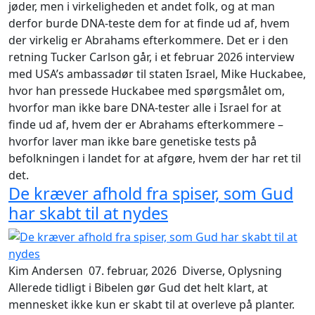
jøder
, men i virkeligheden et andet folk, og at man
derfor burde DNA-teste dem for at finde ud af, hvem
der virkelig er Abrahams efterkommere. Det er i den
retning Tucker Carlson går, i et februar 2026 interview
med USA’s ambassadør til staten Israel, Mike Huckabee,
hvor han pressede Huckabee med spørgsmålet om,
hvorfor man ikke bare DNA-tester alle i Israel for at
finde ud af, hvem der er Abrahams efterkommere –
hvorfor laver man ikke bare genetiske tests på
befolkningen i landet for at afgøre, hvem der har
ret
til
det.
De kræver afhold fra spiser, som Gud
har skabt til at nydes
Kim Andersen
07. februar, 2026
Diverse, Oplysning
Allerede tidligt i Bibelen gør Gud det helt klart, at
mennesket ikke kun er skabt til at overleve på planter.