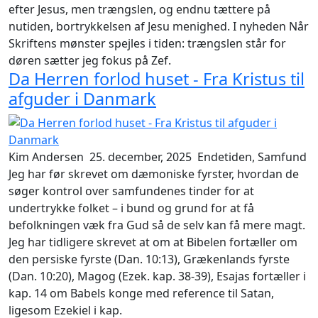
efter Jesus, men trængslen, og endnu tættere på
nutiden, bortrykkelsen af Jesu menighed. I nyheden
Når
Skriftens mønster spejles i tiden: trængslen står for
døren
sætter jeg fokus på Zef.
Da Herren forlod huset - Fra Kristus til
afguder i Danmark
Kim Andersen
25. december, 2025
Endetiden, Samfund
Jeg har før skrevet om dæmoniske fyrster, hvordan de
søger kontrol over samfundenes tinder for at
undertrykke folket – i bund og grund for at få
befolkningen væk fra Gud så de selv kan få mere magt.
Jeg har tidligere skrevet at om at Bibelen fortæller om
den persiske fyrste (Dan. 10:13), Grækenlands fyrste
(Dan. 10:20), Magog (Ezek. kap. 38-39), Esajas fortæller i
kap. 14 om Babels konge med reference til Satan,
ligesom Ezekiel i kap.