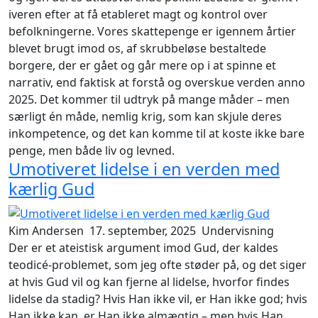
iveren efter at få etableret magt og kontrol over
befolkningerne. Vores skattepenge er igennem årtier
blevet brugt imod os, af skrubbeløse bestaltede
borgere, der er gået og går mere op i at spinne et
narrativ, end faktisk at forstå og overskue verden anno
2025. Det kommer til udtryk på mange måder – men
særligt én måde, nemlig krig, som kan skjule deres
inkompetence, og det kan komme til at koste ikke bare
penge, men både liv og levned.
Umotiveret lidelse i en verden med
kærlig Gud
Kim Andersen
17. september, 2025
Undervisning
Der er et ateistisk argument imod Gud, der kaldes
teodicé-problemet
, som jeg ofte støder på, og det siger
at hvis Gud vil og kan fjerne al lidelse, hvorfor findes
lidelse da stadig? Hvis Han ikke vil, er Han ikke god; hvis
Han ikke kan, er Han ikke almægtig – men hvis Han