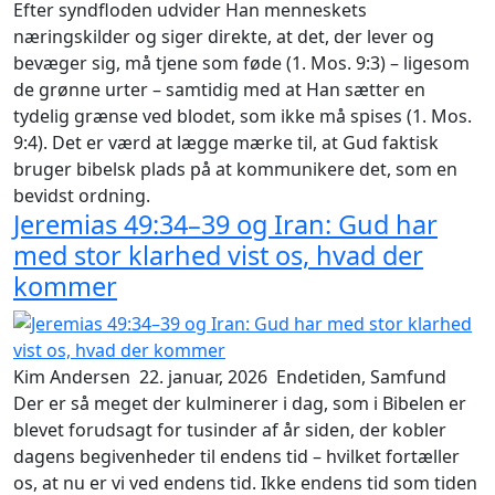
Efter syndfloden udvider Han menneskets
næringskilder og siger direkte, at det, der lever og
bevæger sig, må tjene som føde (1. Mos. 9:3) – ligesom
de grønne urter – samtidig med at Han sætter en
tydelig grænse ved blodet, som ikke må spises (1. Mos.
9:4). Det er værd at lægge mærke til, at Gud faktisk
bruger bibelsk
plads
på at kommunikere det, som en
bevidst ordning.
Jeremias 49:34–39 og Iran: Gud har
med stor klarhed vist os, hvad der
kommer
Kim Andersen
22. januar, 2026
Endetiden, Samfund
Der er så meget der kulminerer i dag, som i Bibelen er
blevet forudsagt for tusinder af år siden, der kobler
dagens begivenheder til endens tid – hvilket fortæller
os, at nu er vi ved endens tid. Ikke endens tid som tiden