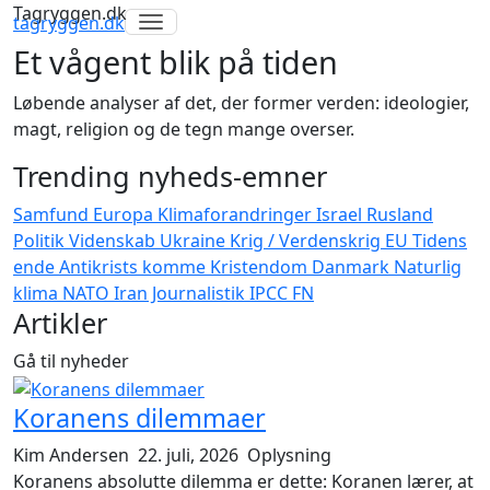
Tagryggen.dk
Toggle navigation
tagryggen
.dk
Et vågent blik på tiden
Løbende analyser af det, der former verden: ideologier,
magt, religion og de tegn mange overser.
Trending nyheds-emner
Samfund
Europa
Klimaforandringer
Israel
Rusland
Politik
Videnskab
Ukraine
Krig / Verdenskrig
EU
Tidens
ende
Antikrists komme
Kristendom
Danmark
Naturlig
klima
NATO
Iran
Journalistik
IPCC
FN
Artikler
Gå til nyheder
Koranens dilemmaer
Kim Andersen
22. juli, 2026
Oplysning
Koranens absolutte dilemma er dette: Koranen lærer, at