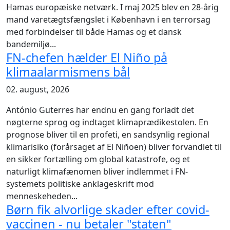
Hamas
europæiske netværk. I maj 2025 blev en 28-årig
mand varetægtsfængslet i København i en terrorsag
med forbindelser til både Hamas og et dansk
bandemiljø...
FN-chefen hælder El Niño på
klimaalarmismens bål
02. august, 2026
António Guterres har endnu en gang forladt det
nøgterne sprog og indtaget klimaprædikestolen. En
prognose bliver til en profeti, en sandsynlig regional
klimarisiko (forårsaget af El Niño
en) bliver forvandlet til
en sikker fortælling om global katastrofe, og et
naturligt klimafænomen bliver indlemmet i FN-
systemets politiske anklageskrift mod
menneskeheden...
Børn fik alvorlige skader efter covid-
vaccinen - nu betaler "staten"