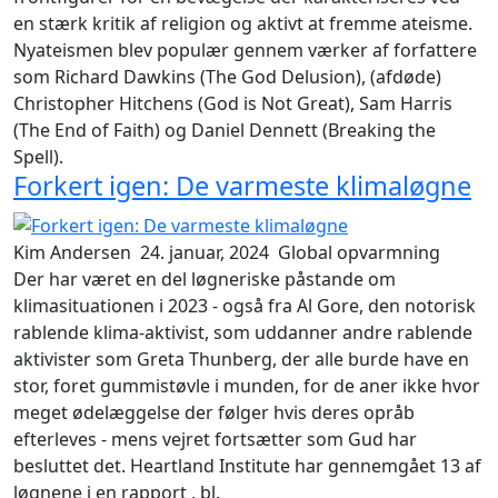
en stærk kritik af religion og aktivt at fremme ateisme.
Nyateismen blev populær gennem værker af forfattere
som Richard Dawkins (
The God Delusion
), (afdøde)
Christopher Hitchens (
God is Not Great
), Sam Harris
(
The End of Faith
) og Daniel Dennett (
Breaking the
Spell
).
Forkert igen: De varmeste klimaløgne
Kim Andersen
24. januar, 2024
Global opvarmning
Der har været en del løgneriske påstande om
klimasituationen i 2023 - også fra Al Gore, den notorisk
rablende klima-aktivist, som uddanner andre rablende
aktivister som Greta Thunberg, der alle burde have en
stor, foret gummistøvle i munden, for de aner ikke hvor
meget ødelæggelse der følger hvis deres opråb
efterleves - mens vejret fortsætter som Gud har
besluttet det. Heartland Institute har gennemgået 13 af
løgnene i en rapport , bl.