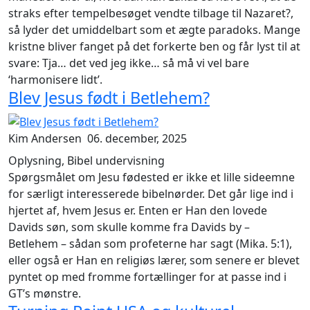
straks efter tempelbesøget vendte tilbage til Nazaret?
,
så lyder det umiddelbart som et ægte paradoks. Mange
kristne bliver fanget på det forkerte ben og får lyst til at
svare:
Tja… det ved jeg ikke… så må vi vel bare
‘harmonisere lidt’.
Blev Jesus født i Betlehem?
Kim Andersen
06. december, 2025
Oplysning, Bibel undervisning
Spørgsmålet om Jesu fødested er ikke et lille sideemne
for særligt interesserede bibelnørder. Det går lige ind i
hjertet af, hvem Jesus er. Enten er Han den lovede
Davids søn, som skulle komme fra Davids by –
Betlehem – sådan som profeterne har sagt (Mika. 5:1),
eller også er Han en religiøs lærer, som senere er blevet
pyntet op med fromme fortællinger for at passe ind i
GT’s mønstre.