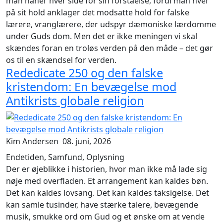
man håner hver side for sin forståelse, fordi man hver
på sit hold anklager det modsatte hold for falske
lærere, vranglærere, der udspyr dæmoniske lærdomme
under Guds dom. Men det er ikke meningen vi skal
skændes foran en troløs verden på den måde – det gør
os til en skændsel for verden.
Rededicate 250 og den falske
kristendom: En bevægelse mod
Antikrists globale religion
Kim Andersen
08. juni, 2026
Endetiden, Samfund, Oplysning
Der er øjeblikke i historien, hvor man ikke må lade sig
nøje med overfladen. Et arrangement kan kaldes bøn.
Det kan kaldes lovsang. Det kan kaldes taksigelse. Det
kan samle tusinder, have stærke talere, bevægende
musik, smukke ord om Gud og et ønske om at vende