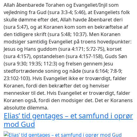
Allah åbenbarede Torahen og Evangeliet/Injil som
vejledning fra Gud (sura 3:3-4; 5:46), at Evangeliets folk
skulle dømme efter det, Allah havde åbenbaret deri
(sura 5:47), og at Koranen kom som en bekræftelse af
den tidligere skrift (sura 5:48; 10:37). Men Koranen
modsiger samtidig Evangeliet på troens hovedpunkter:
Jesus og Hans guddom (sura 4:171; 5:72-75), korset
(sura 4:157), opstandelsen (sura 4:157-158), Guds Søn
(sura 9:30; 19:35; 112:3) og frelsen gennem Jesu
stedfortrædende soning og nåde (sura 6:164; 7:8-9;
23:102-103). Hvis Evangeliet ikke er troværdigt, falder
Koranen, fordi den bekræfter det og henviser
mennesker til det. Hvis Evangeliet er troværdigt, falder
Koranen også, fordi den modsiger det. Det er Koranens
absolutte dilemma.
Elias’ tid gentages – et samfund i oprør
mod Gud