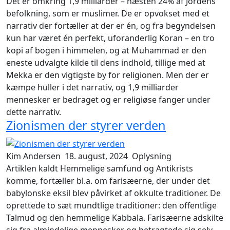
Det er omkring 1,9 milliarder – næsten 24% af Jordens
befolkning, som er muslimer. De er opvokset med et
narrativ der fortæller at der er én, og fra begyndelsen
kun har været én perfekt, uforanderlig Koran – en tro
kopi af bogen i himmelen, og at Muhammad er den
eneste udvalgte kilde til dens indhold, tillige med at
Mekka er den vigtigste by for religionen. Men der er
kæmpe huller i det narrativ, og 1,9 milliarder
mennesker er bedraget og er religiøse fanger under
dette narrativ.
Zionismen der styrer verden
Kim Andersen
18. august, 2024
Oplysning
Artiklen kaldt
Hemmelige samfund og Antikrists
komme
, fortæller bl.a. om farisæerne, der under det
babylonske eksil blev påvirket af okkulte traditioner. De
oprettede to sæt mundtlige traditioner: den offentlige
Talmud og den hemmelige Kabbala. Farisæerne adskilte
sig fra almindelige mennesker og betragtede sig selv