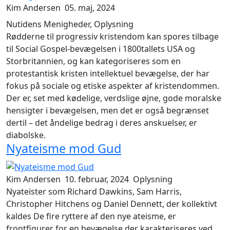
Kim Andersen
05. maj, 2024
Nutidens Menigheder, Oplysning
Rødderne til progressiv kristendom kan spores tilbage
til Social Gospel-bevægelsen i 1800tallets USA og
Storbritannien, og kan kategoriseres som en
protestantisk kristen intellektuel bevægelse, der har
fokus på sociale og etiske aspekter af kristendommen.
Der er, set med kødelige, verdslige øjne, gode moralske
hensigter i bevægelsen, men det er også begrænset
dertil – det åndelige bedrag i deres anskuelser, er
diabolske.
Nyateisme mod Gud
Kim Andersen
10. februar, 2024
Oplysning
Nyateister som Richard Dawkins, Sam Harris,
Christopher Hitchens og Daniel Dennett, der kollektivt
kaldes
De fire ryttere af den nye ateisme
, er
frontfigurer for en bevægelse der karakteriseres ved