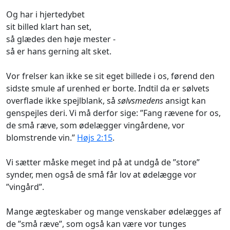
Og har i hjertedybet
sit billed klart han set,
så glædes den høje mester -
så er hans gerning alt sket.
Vor frelser kan ikke se sit eget billede i os, førend den
sidste smule af urenhed er borte. Indtil da er sølvets
overflade ikke spejlblank, så
sølvsmedens
ansigt kan
genspejles deri. Vi må derfor sige: ”Fang rævene for os,
de små ræve, som ødelægger vingårdene, vor
blomstrende vin.”
Højs 2:15
.
Vi sætter måske meget ind på at undgå de ”store”
synder, men også de små får lov at ødelægge vor
”vingård”.
Mange ægteskaber og mange venskaber ødelægges af
de ”små ræve”, som også kan være vor tunges