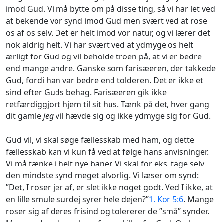
imod Gud. Vi må bytte om på disse ting, så vi har let ved
at bekende vor synd imod Gud men svært ved at rose
os af os selv. Det er helt imod vor natur, og vi lærer det
nok aldrig helt. Vi har svært ved at ydmyge os helt
ærligt for Gud og vil beholde troen på, at vi er bedre
end mange andre. Ganske som farisæeren, der takkede
Gud, fordi han var bedre end tolderen. Det er ikke et
sind efter Guds behag. Farisæeren gik ikke
retfærdiggjort hjem til sit hus. Tænk på det, hver gang
dit gamle
jeg
vil hævde sig og ikke ydmyge sig for Gud.
Gud vil, vi skal søge fællesskab med ham, og dette
fællesskab kan vi kun få ved at følge hans anvisninger.
Vi må tænke i helt nye baner. Vi skal for eks. tage selv
den mindste synd meget alvorlig. Vi læser om synd:
”Det, I roser jer af, er slet ikke noget godt. Ved I ikke, at
en lille smule surdej syrer hele dejen?”
1. Kor 5:6
. Mange
roser sig af deres frisind og tolererer de ”små” synder.