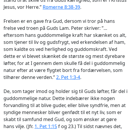
Jesus, vor Herre.”
Romerne 8:38-39
.
Frelsen er en gave fra Gud, dersom vi tror på hans
frelse ved troen på Guds Lam. Peter skriver: ”…
eftersom hans guddommelige kraft har skænket os alt,
som tjener til liv og gudsfrygt, ved erkendelsen af ham,
som kaldte os ved herlighed og guddomskraft. Ved
dette er vi blevet skænket de største og mest dyrebare
løfter, for at I gennem dem skulle få del i guddommelig
natur efter at være flygtet bort fra fordærvelsen, som
tilhører denne verden.”
2. Pet 1:3-4
.
De, som tager imod og holder sig til Guds løfter, får del i
guddommelige natur
. Dette indebærer ikke nogen
forvandling til at blive
guder
, eller blive syndfrie, men at
syndige mennesker bliver genfødt til et nyt liv, som er
skabt til samfund med Gud, og som ønsker at gøre
hans vilje. (Jfr.
1. Pet 1:15
f og 23.) Til sidst nævnes det,