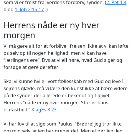
som vi er frelst fra: verdens fordærv, synden. (
2. Pet 1:4
b og
1.
Joh 2:15-17
.)
Herrens nåde er ny hver
morgen
Vi må gøre alt for at forblive i frelsen. Ikke at vi kan løfte
os selv op til nogen hellighed, men vi kan have
”lærlingens øre”. Dvs at vi
vil
høre, hvad Gud siger og
forsøge at gøre derefter.
Skal vi kunne hvile i vort fællesskab med Gud og leve I
sejrens glæde, må vi lære den kunst ikke at bære videre
på de synder, der allerede er bekendt og tilgivet.
Herrens ”nåde er ny hver morgen. Stor er hans
trofasthed.”
Klag
Es 3:23
.
Vi har lov til at sige som Paulus: “Brødre! jeg tror ikke
om mig selv, at jeg har grebet det. Men et gør jeg: Jeg