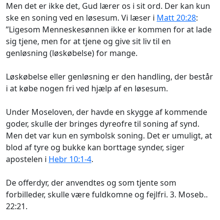
Men det er ikke det, Gud lærer os i sit ord. Der kan kun
ske en soning ved en løsesum. Vi læser i
Matt 20:28
:
”Ligesom Menneskesønnen ikke er kommen for at lade
sig tjene, men for at tjene og give sit liv til en
genløsning (løskøbelse) for mange.
Løskøbelse
eller
genløsning
er den handling, der består
i at købe nogen fri ved hjælp af en løsesum.
Under Moseloven, der havde
en skygge af kommende
goder
, skulle der bringes dyreofre til soning af synd.
Men det var kun en symbolsk soning. Det er
umuligt, at
blod af tyre og bukke kan borttage synder
, siger
apostelen i
Hebr 10:1-4
.
De offerdyr, der anvendtes og som tjente som
forbilleder, skulle være fuldkomne og fejlfri. 3. Moseb..
22:21.