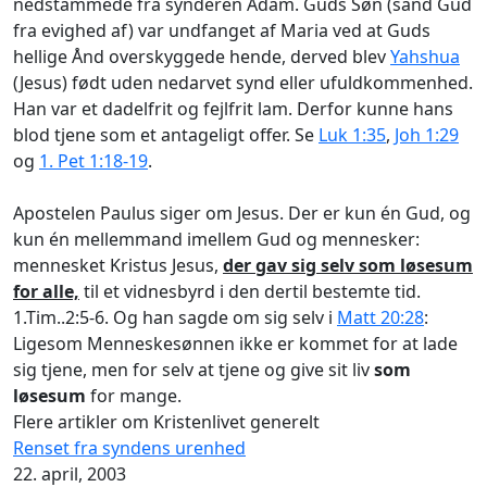
nedstammede fra synderen Adam. Guds Søn (sand Gud
fra evighed af) var undfanget af Maria ved at Guds
hellige Ånd overskyggede
hende, derved blev
Yahshua
(Jesus) født uden nedarvet synd eller ufuldkommenhed.
Han var
et dadelfrit og fejlfrit lam
. Derfor kunne hans
blod tjene som et antageligt offer. Se
Luk 1:35
,
Joh 1:29
og
1. Pet 1:18-19
.
Apostelen Paulus siger om Jesus.
Der er kun én Gud, og
kun én mellemmand imellem Gud og mennesker:
mennesket Kristus Jesus,
der gav sig selv som løsesum
for alle,
til et vidnesbyrd i den dertil bestemte tid
.
1.Tim..2:5-6. Og han sagde om sig selv i
Matt 20:28
:
Ligesom Menneskesønnen ikke er kommet for at lade
sig tjene, men for selv at tjene og give sit liv
som
løsesum
for mange.
Flere artikler om Kristenlivet generelt
Renset fra syndens urenhed
22. april, 2003