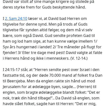
David var stolt af sine mange krigere og stolede på
deres styrke frem for Guds beskyttende hånd.
I
2. Sam 24:10
læser vi, at David bad Herren om
tilgivelse for denne synd. Men på trods af Guds
tilgivelse får synden altid følger, og dem må vi selv
bære, som også David. Gud sendte profeten Gad til
ham og lod ham sige, at han kunne vælge imellem 1/
Syv års hungernød i landet! 2/ Tre måneder på flugt for
fjender! 3/ Eller tre dage med pest! David valgte at falde
i Herrens hånd og ikke i menneskers. (V. 12-14.)
I 24:15-17 står, at ”Herren sendte pest over Israel i den
fastsatte tid, og der døde 70.000 mand af folket fra Dan
til Be
ersjeba. Men da englen rakte sin hånd ud mod
Jerusalem for at ødelægge byen, sagde… (Herren) til
englen, som bragte ødelæggelse blandt folket: ”Det er
nok, træk din hånd tilbage!”.. Da David så englen, som
havde slået folket, sagde han til Herren: ”Det er mig,