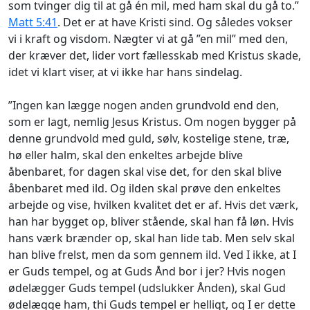
som tvinger dig til at gå én mil, med ham skal du gå to.”
Matt 5:41
. Det er at have Kristi sind. Og således vokser
vi i kraft og visdom. Nægter vi at gå ”en mil” med den,
der kræver det, lider vort fællesskab med Kristus skade,
idet vi klart viser, at vi ikke har hans sindelag.
”Ingen kan lægge nogen anden grundvold end den,
som er lagt, nemlig Jesus Kristus. Om nogen bygger på
denne grundvold med guld, sølv, kostelige stene, træ,
hø eller halm, skal den enkeltes arbejde blive
åbenbaret, for dagen skal vise det, for den skal blive
åbenbaret med ild. Og ilden skal prøve den enkeltes
arbejde og vise, hvilken kvalitet det er af. Hvis det værk,
han har bygget op, bliver stående, skal han få løn. Hvis
hans værk brænder op, skal han lide tab. Men selv skal
han blive frelst, men da som gennem ild. Ved I ikke, at I
er Guds tempel, og at Guds Ånd bor i jer? Hvis nogen
ødelægger Guds tempel (udslukker Ånden), skal Gud
ødelægge ham, thi Guds tempel er helligt, og I er dette