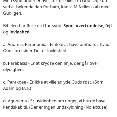
Men synd under enhver form skiller fra Gud. Og kun
ved at bekende den for ham, kan vi få fællesskab med
Gud igen.
Bibelen har flere ord for synd:
Synd
,
overtrædelse
,
fejl
og
lovløshed
.
a. Anomia, Paranomia - Er ikke at have omhu for, hvad
Guds ord siger. Det er lovløshed.
b. Parabasis - Er at krydse den linje, der går over i
ulydighed.
c. Parakoee - Er ikke at ville adlyde Guds røst. (Som
Adam og Eva.)
d. Agnoema - Er uvidenhed om noget, vi burde have
kendskab til. (Der er ingen undskyldning (No excuse).