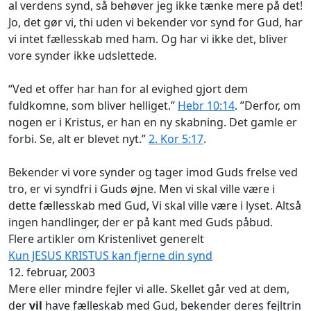
al verdens synd, så behøver jeg ikke tænke mere på det!
Jo, det gør vi, thi uden vi bekender vor synd for Gud, har
vi intet fællesskab med ham. Og har vi ikke det, bliver
vore synder ikke udslettede.
“Ved et offer har han for al evighed gjort dem
fuldkomne, som bliver helliget.”
Hebr 10:14
. ”Derfor, om
nogen er i Kristus, er han en ny skabning. Det gamle er
forbi. Se, alt er blevet nyt.”
2. Kor 5:17
.
Bekender vi vore synder og tager imod Guds frelse ved
tro, er vi syndfri i Guds øjne. Men vi skal ville være i
dette fællesskab med Gud, Vi skal ville være i lyset. Altså
ingen handlinger, der er på kant med Guds påbud.
Flere artikler om Kristenlivet generelt
Kun JESUS KRISTUS kan fjerne din synd
12. februar, 2003
Mere eller mindre fejler vi alle. Skellet går ved at dem,
der
vil
have fælleskab med Gud, bekender deres fejltrin