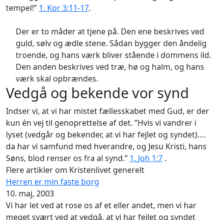
tempel!”
1. Kor 3:11-17
.
Der er to måder at tjene på. Den ene beskrives ved
guld, sølv og ædle stene. Sådan bygger den åndelig
troende, og hans værk bliver stående i dommens ild.
Den anden beskrives ved træ, hø og halm, og hans
værk skal opbrændes.
Vedgå og bekende vor synd
Indser vi, at vi har mistet fællesskabet med Gud, er der
kun én vej til genoprettelse af det. ”Hvis vi vandrer i
lyset (vedgår og bekender, at vi har fejlet og syndet)….
da har vi samfund med hverandre, og Jesu Kristi, hans
Søns, blod renser os fra al synd.”
1.
Joh 1:7
.
Flere artikler om Kristenlivet generelt
Herren er min faste borg
10. maj, 2003
Vi har let ved at rose os af et eller andet, men vi har
meget svært ved at vedgå, at vi har fejlet og syndet