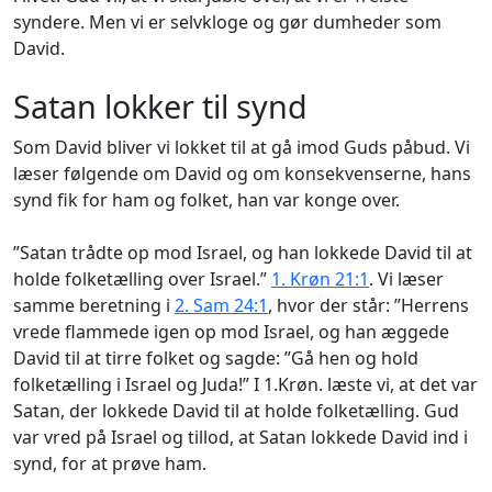
syndere. Men vi er selvkloge og gør dumheder som
David.
Satan lokker til synd
Som David bliver vi lokket til at gå imod Guds påbud. Vi
læser følgende om David og om konsekvenserne, hans
synd fik for ham og folket, han var konge over.
”Satan trådte op mod Israel, og han lokkede David til at
holde folketælling over Israel.”
1. Krøn 21:1
. Vi læser
samme beretning i
2. Sam 24:1
, hvor der står: ”Herrens
vrede flammede igen op mod Israel, og han æggede
David til at tirre folket og sagde: ”Gå hen og hold
folketælling i Israel og Juda!” I 1.Krøn. læste vi, at det var
Satan, der lokkede David til at holde folketælling. Gud
var vred på Israel og tillod, at Satan lokkede David ind i
synd, for at prøve ham.