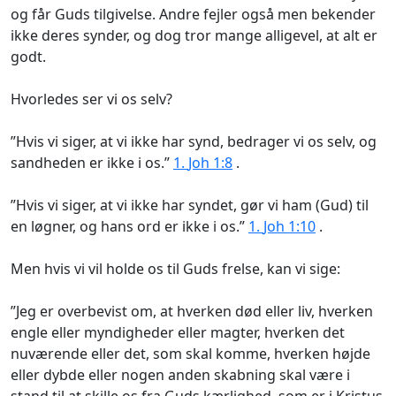
og får Guds tilgivelse. Andre fejler også men bekender
ikke deres synder, og dog tror mange alligevel, at alt er
godt.
Hvorledes ser vi os selv?
”Hvis vi siger, at vi ikke har synd, bedrager vi os selv, og
sandheden er ikke i os.”
1.
Joh 1:8
.
”Hvis vi siger, at vi ikke har syndet, gør vi ham (Gud) til
en løgner, og hans ord er ikke i os.”
1.
Joh 1:10
.
Men hvis vi vil holde os til Guds frelse, kan vi sige:
”Jeg er overbevist om, at hverken død eller liv, hverken
engle eller myndigheder eller magter, hverken det
nuværende eller det, som skal komme, hverken højde
eller dybde eller nogen anden skabning skal være i
stand til at skille os fra Guds kærlighed, som er i Kristus