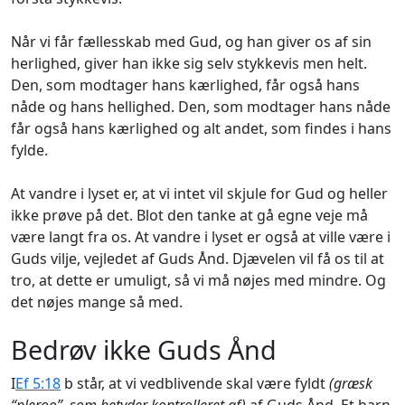
Når vi får fællesskab med Gud, og han giver os af sin
herlighed, giver han ikke sig selv stykkevis men helt.
Den, som modtager hans kærlighed, får også hans
nåde og hans hellighed. Den, som modtager hans nåde
får også hans kærlighed og alt andet, som findes i hans
fylde.
At vandre i lyset er, at vi intet vil skjule for Gud og heller
ikke prøve på det. Blot den tanke at gå egne veje må
være langt fra os. At vandre i lyset er også at ville være i
Guds vilje, vejledet af Guds Ånd. Djævelen vil få os til at
tro, at dette er umuligt, så vi må nøjes med mindre. Og
det nøjes mange så med.
Bedrøv ikke Guds Ånd
I
Ef 5:18
b står, at vi vedblivende skal være fyldt
(græsk
“pleroo”, som betyder kontrolleret af)
af Guds Ånd. Et barn