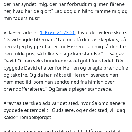
der har syndet, mig, der har forbrudt mig; men fårene
her, hvad har de gjort? Lad dog din hånd ramme mig og
min faders hus!”
Vi læser videre i
1. Krøn 21:22-26
, hvad der videre skete:
”David sagde til Ornan: ”Lad mig få din tærskeplads; på
den vil jeg bygge et alter for Herren. Lad mig få den for
den fulde pris, så folkets plage kan standse.” … Så gav
David Ornan seks hundrede sekel guld for stedet. Dér
byggede David et alter for Herren og bragte brændofre
og takofre. Og da han råbte til Herren, svarede han
ham med ild, som han sendte ned fra himlen over
brændofferalteret.” Og Israels plager standsede.
Aravnas tærskeplads var det sted, hvor Salomo senere
byggede et tempel til Guds ære, og er det sted, vi i dag
kalder Tempelbjerget.
Satan bruger samme taktik i dag til at få kristne til at