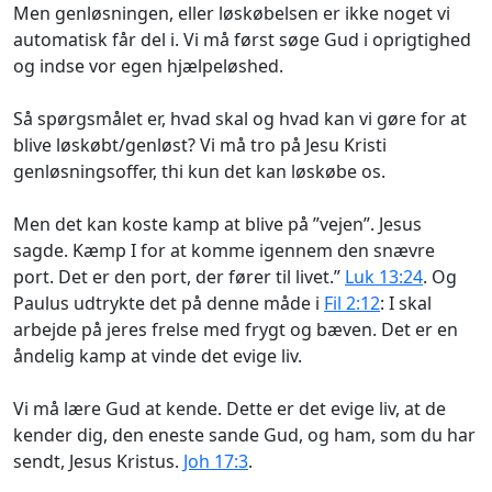
Men genløsningen, eller løskøbelsen er ikke noget vi
automatisk får del i. Vi må først søge Gud i oprigtighed
og indse vor egen hjælpeløshed.
Så spørgsmålet er, hvad skal og hvad kan vi gøre for at
blive løskøbt/genløst? Vi må tro på Jesu Kristi
genløsningsoffer, thi kun det kan løskøbe os.
Men det kan koste kamp at blive på ”vejen”. Jesus
sagde.
Kæmp I for at komme igennem den snævre
port
. Det er den port, der fører til livet.”
Luk 13:24
. Og
Paulus udtrykte det på denne måde i
Fil 2:12
: I skal
arbejde på jeres frelse med frygt og bæven.
Det er en
åndelig kamp at vinde det evige liv.
Vi må lære Gud at kende.
Dette er det evige liv, at de
kender dig, den eneste sande Gud, og ham, som du har
sendt, Jesus Kristus
.
Joh 17:3
.