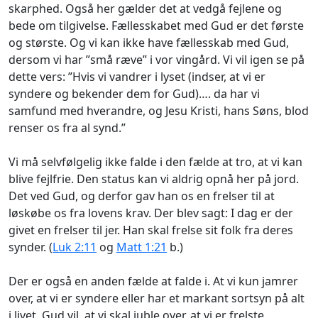
skarphed. Også her gælder det at vedgå fejlene og
bede om tilgivelse. Fællesskabet med Gud er det første
og største. Og vi kan ikke have fællesskab med Gud,
dersom vi har ”små ræve” i vor vingård. Vi vil igen se på
dette vers: ”Hvis vi vandrer i lyset (indser, at vi er
syndere og bekender dem for Gud)…. da har vi
samfund med hverandre, og Jesu Kristi, hans Søns, blod
renser os fra al synd.”
Vi må selvfølgelig ikke falde i den fælde at tro, at vi kan
blive fejlfrie. Den status kan vi aldrig opnå her på jord.
Det ved Gud, og derfor gav han os en frelser til at
løskøbe os fra lovens krav. Der blev sagt: I dag er der
givet en frelser til jer. Han skal frelse sit folk fra deres
synder. (
Luk 2:11
og
Matt 1:21
b.)
Der er også en anden fælde at falde i. At vi kun jamrer
over, at vi er syndere eller har et markant sortsyn på alt
i livet. Gud vil, at vi skal juble over, at vi er frelste