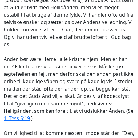
af Gud er fyldt med Helligånden, men vi er meget
ustabil til at bruge af denne fylde. Vi handler ofte ud fra
selviske ønsker og sætter os over Åndens vejledning. Vi
holder kun vore løfter til Gud, dersom det passer os.
Og vi har uden tvivl et væld af brudte løfter til Gud bag
os.
Ånden bør være Herre i alle kristne hjem. Men er han
det? Eller tillader vi at kødet bliver herre. Måske gør
ægtefællen en fejl, men derfor skal den anden part ikke
gribe til kødelige våben og svare på kødelig vis. I stedet
må den der står, løfte den anden op, så begge kan stå.
Det er det Guds Ånd vil, vi skal. Gribes vi af kødets lyst
til at ”give igen med samme mønt”, bedrøver vi
Helligånden, som kan føre til, at vi udslukker Ånden. (Se
1. Tess 5:19
.)
Om villighed til at komme næsten i møde står der: ”Den,