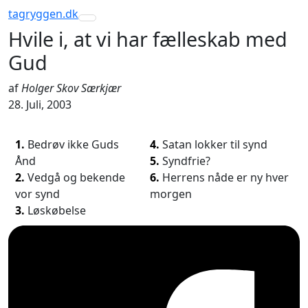
tagryggen
.dk
Toggle navigation
Hvile i, at vi har fælleskab med
Gud
af
Holger Skov Særkjær
28. Juli, 2003
1.
Bedrøv ikke Guds
4.
Satan lokker til synd
Ånd
5.
Syndfrie?
2.
Vedgå og bekende
6.
Herrens nåde er ny hver
vor synd
morgen
3.
Løskøbelse