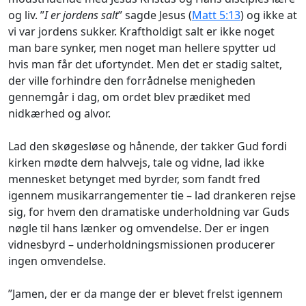
og liv. ”
I er jordens salt
” sagde Jesus (
Matt 5:13
) og ikke at
vi var jordens sukker. Kraftholdigt salt er ikke noget
man bare synker, men noget man hellere spytter ud
hvis man får det ufortyndet. Men det er stadig saltet,
der ville forhindre den forrådnelse menigheden
gennemgår i dag, om ordet blev prædiket med
nidkærhed og alvor.
Lad den skøgesløse og hånende, der takker Gud fordi
kirken mødte dem halvvejs, tale og vidne, lad ikke
mennesket betynget med byrder, som fandt fred
igennem musikarrangementer tie – lad drankeren rejse
sig, for hvem den dramatiske underholdning var Guds
nøgle til hans lænker og omvendelse. Der er ingen
vidnesbyrd – underholdningsmissionen producerer
ingen omvendelse.
”Jamen, der er da mange der er blevet frelst igennem