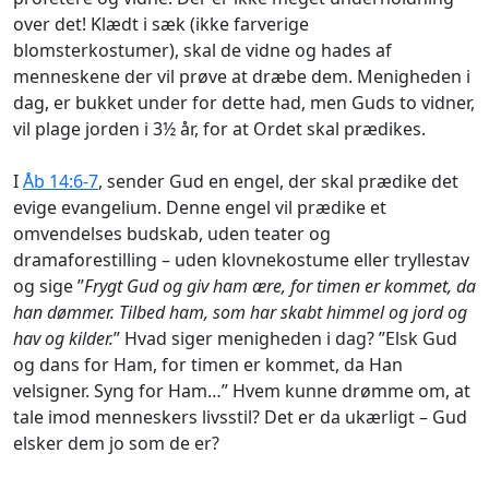
over det! Klædt i sæk (ikke farverige
blomsterkostumer), skal de vidne og hades af
menneskene der vil prøve at dræbe dem. Menigheden i
dag, er bukket under for dette had, men Guds to vidner,
vil plage jorden i 3½ år, for at Ordet skal prædikes.
I
Åb 14:6-7
, sender Gud en engel, der skal prædike det
evige evangelium. Denne engel vil prædike et
omvendelses budskab, uden teater og
dramaforestilling – uden klovnekostume eller tryllestav
og sige ”
Frygt Gud og giv ham ære, for timen er kommet, da
han dømmer. Tilbed ham, som har skabt himmel og jord og
hav og kilder.
” Hvad siger menigheden i dag? ”Elsk Gud
og dans for Ham, for timen er kommet, da Han
velsigner. Syng for Ham…” Hvem kunne drømme om, at
tale imod menneskers livsstil? Det er da ukærligt – Gud
elsker dem jo som de er?