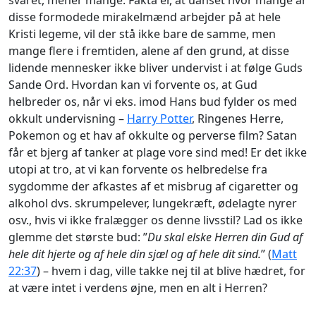
disse formodede mirakelmænd arbejder på at hele
Kristi legeme, vil der stå ikke bare de samme, men
mange flere i fremtiden, alene af den grund, at disse
lidende mennesker ikke bliver undervist i at følge Guds
Sande Ord. Hvordan kan vi forvente os, at Gud
helbreder os, når vi eks. imod Hans bud fylder os med
okkult undervisning –
Harry Potter
, Ringenes Herre,
Pokemon og et hav af okkulte og perverse film? Satan
får et bjerg af tanker at plage vore sind med! Er det ikke
utopi at tro, at vi kan forvente os helbredelse fra
sygdomme der afkastes af et misbrug af cigaretter og
alkohol dvs. skrumpelever, lungekræft, ødelagte nyrer
osv., hvis vi ikke fralægger os denne livsstil? Lad os ikke
glemme det største bud: ”
Du skal elske Herren din Gud af
hele dit hjerte og af hele din sjæl og af hele dit sind.
” (
Matt
22:37
) – hvem i dag, ville takke nej til at blive hædret, for
at være intet i verdens øjne, men en alt i Herren?