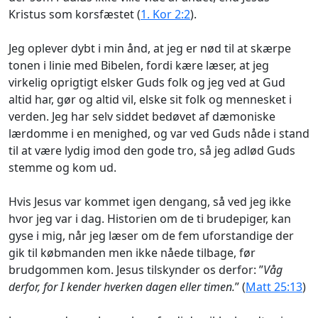
Kristus som korsfæstet (
1. Kor 2:2
).
Jeg oplever dybt i min ånd, at jeg er nød til at skærpe
tonen i linie med Bibelen, fordi kære læser, at jeg
virkelig oprigtigt elsker Guds folk og jeg ved at Gud
altid har, gør og altid vil, elske sit folk og mennesket i
verden. Jeg har selv siddet bedøvet af dæmoniske
lærdomme i en menighed, og var ved Guds nåde i stand
til at være lydig imod den gode tro, så jeg adlød Guds
stemme og kom ud.
Hvis Jesus var kommet igen dengang, så ved jeg ikke
hvor jeg var i dag. Historien om de ti brudepiger, kan
gyse i mig, når jeg læser om de fem uforstandige der
gik til købmanden men ikke nåede tilbage, før
brudgommen kom. Jesus tilskynder os derfor: ”
Våg
derfor, for I kender hverken dagen eller timen.
” (
Matt 25:13
)