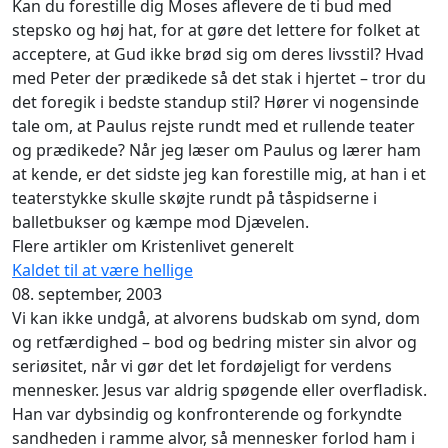
Kan du forestille dig Moses aflevere de ti bud med
stepsko og høj hat, for at gøre det lettere for folket at
acceptere, at Gud ikke brød sig om deres livsstil? Hvad
med Peter der prædikede så det stak i hjertet – tror du
det foregik i bedste standup stil? Hører vi nogensinde
tale om, at Paulus rejste rundt med et rullende teater
og prædikede? Når jeg læser om Paulus og lærer ham
at kende, er det sidste jeg kan forestille mig, at han i et
teaterstykke skulle skøjte rundt på tåspidserne i
balletbukser og kæmpe mod Djævelen.
Flere artikler om Kristenlivet generelt
Kaldet til at være hellige
08. september, 2003
Vi kan ikke undgå, at alvorens budskab om synd, dom
og retfærdighed – bod og bedring mister sin alvor og
seriøsitet, når vi gør det let fordøjeligt for verdens
mennesker. Jesus var aldrig spøgende eller overfladisk.
Han var dybsindig og konfronterende og forkyndte
sandheden i ramme alvor, så mennesker forlod ham i