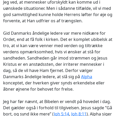
Jeg ved, at mennesker uforskyldt kan komme ud i
uønskede situationer. Men i sådanne tilfælde, vil vi med
god samvittighed kunne holde Herrens løfter for øje og
forvente, at Han udfrier os af trængslen.
Gid Danmarks åndelige ledere var mere nidkære for
Ordet, end at få folk i kirken. Det er komplet ubibelsk at
tro, at vi kan være venner med verden og tiltrække
verdens opmærksomhed, hvis vi ønsker at stå for
sandheden. Sandheden går imod strømmen og Jesus
Kristus er en anstødssten, der irriterer mennesker i
dag, så de vil have Ham fjernet. Derfor vælger
Danmarks åndelige ledere, at slå sig på
Alpha
konceptet, der hverken giver synds erkendelse eller
åbner øjnene for behovet for frelse.
Jeg har før nævnt, at Bibelen er vendt på hovedet i dag.
Det gælder også i forhold til tilgivelsen. Jesus sagde ”Gå
bort, og synd ikke mere” (
Joh 5:14
,
Joh 8:11
). Alpha siger