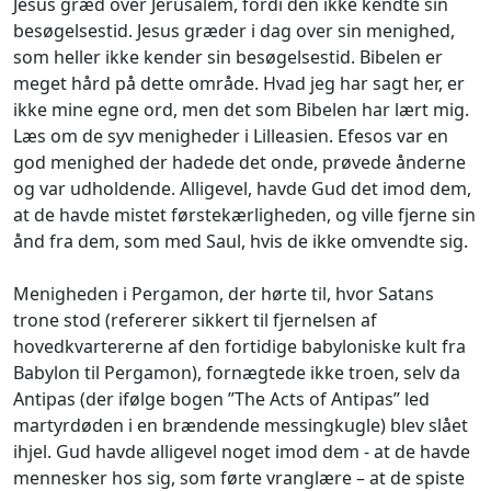
Jesus græd over Jerusalem, fordi den ikke kendte sin
besøgelsestid. Jesus græder i dag over sin menighed,
som heller ikke kender sin besøgelsestid. Bibelen er
meget hård på dette område. Hvad jeg har sagt her, er
ikke mine egne ord, men det som Bibelen har lært mig.
Læs om de syv menigheder i Lilleasien. Efesos var en
god menighed der hadede det onde, prøvede ånderne
og var udholdende. Alligevel, havde Gud det imod dem,
at de havde mistet førstekærligheden, og ville fjerne sin
ånd fra dem, som med Saul, hvis de ikke omvendte sig.
Menigheden i Pergamon, der hørte til, hvor Satans
trone stod (refererer sikkert til fjernelsen af
hovedkvartererne af den fortidige babyloniske kult fra
Babylon til Pergamon), fornægtede ikke troen, selv da
Antipas (der ifølge bogen ”The Acts of Antipas” led
martyrdøden i en brændende messingkugle) blev slået
ihjel. Gud havde alligevel noget imod dem - at de havde
mennesker hos sig, som førte vranglære – at de spiste