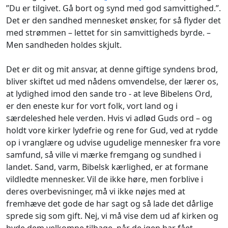
”Du er tilgivet. Gå bort og synd med god samvittighed.”.
Det er den sandhed mennesket ønsker, for så flyder det
med strømmen – lettet for sin samvittigheds byrde. –
Men sandheden holdes skjult.
Det er dit og mit ansvar, at denne giftige syndens brod,
bliver skiftet ud med nådens omvendelse, der lærer os,
at lydighed imod den sande tro - at leve Bibelens Ord,
er den eneste kur for vort folk, vort land og i
særdeleshed hele verden. Hvis vi adlød Guds ord – og
holdt vore kirker lydefrie og rene for Gud, ved at rydde
op i vranglære og udvise ugudelige mennesker fra vore
samfund, så ville vi mærke fremgang og sundhed i
landet. Sand, varm, Bibelsk kærlighed, er at formane
vildledte mennesker. Vil de ikke høre, men forblive i
deres overbevisninger, må vi ikke nøjes med at
fremhæve det gode de har sagt og så lade det dårlige
sprede sig som gift. Nej, vi må vise dem ud af kirken og
byde dem velkomne tilbage, når de igen har fået