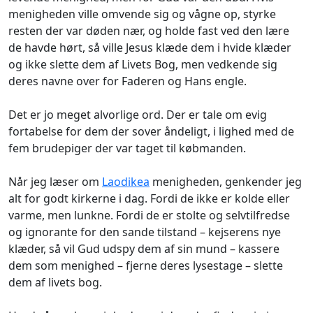
menigheden ville omvende sig og vågne op, styrke
resten der var døden nær, og holde fast ved den lære
de havde hørt, så ville Jesus klæde dem i hvide klæder
og ikke slette dem af Livets Bog, men vedkende sig
deres navne over for Faderen og Hans engle.
Det er jo meget alvorlige ord. Der er tale om evig
fortabelse for dem der sover åndeligt, i lighed med de
fem brudepiger der var taget til købmanden.
Når jeg læser om
Laodikea
menigheden, genkender jeg
alt for godt kirkerne i dag. Fordi de ikke er kolde eller
varme, men lunkne. Fordi de er stolte og selvtilfredse
og ignorante for den sande tilstand – kejserens nye
klæder, så vil Gud udspy dem af sin mund – kassere
dem som menighed – fjerne deres lysestage – slette
dem af livets bog.