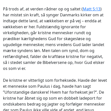
På trods af, at verden rådner op og saltet (
Matt 5:13
)
har mistet sin kraft, så synger Danmarks kirker om at
indtage dette land, at vækkelsen er på vej – endda at
vækkelsen er her. Fuldstændig ignorante for
virkeligheden, går kristne mennesker rundt og
prædiker kærlighedens Gud for skøgesløse og
ugudelige mennesker, mens vredens Gud lader landet
mærke syndens løn. Men talen om synd, dom og
retfærdighed, falder de kraftløse kristne for negativt,
så i stedet samler de Bibelversene op, hvor Gud elsker
os som vi er.
De kristne er vitterligt som forheksede. Havde der levet
et menneske som Paulus i dag, havde han sagt
”Uforstandige danskere! Hvem har forhekset jer?”. De
kristne har åbnet sig op som en dobbelt ladeport for
ondskabens bedrag og jagter og forfølger mennesker
der som Paulus ikke ville vide af andet, end Jesus