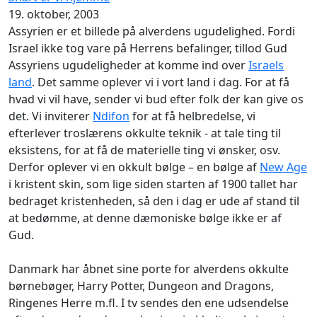
19. oktober, 2003
Assyrien er et billede på alverdens ugudelighed. Fordi
Israel ikke tog vare på Herrens befalinger, tillod Gud
Assyriens ugudeligheder at komme ind over
Israels
land
. Det samme oplever vi i vort land i dag. For at få
hvad vi vil have, sender vi bud efter folk der kan give os
det. Vi inviterer
Ndifon
for at få helbredelse, vi
efterlever troslærens okkulte teknik - at tale ting til
eksistens, for at få de materielle ting vi ønsker, osv.
Derfor oplever vi en okkult bølge – en bølge af
New Age
i kristent skin, som lige siden starten af 1900 tallet har
bedraget kristenheden, så den i dag er ude af stand til
at bedømme, at denne dæmoniske bølge ikke er af
Gud.
Danmark har åbnet sine porte for alverdens okkulte
børnebøger, Harry Potter, Dungeon and Dragons,
Ringenes Herre m.fl. I tv sendes den ene udsendelse