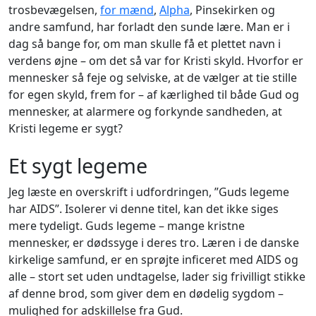
trosbevægelsen,
for mænd
,
Alpha
, Pinsekirken og
andre samfund, har forladt den sunde lære. Man er i
dag så bange for, om man skulle få et plettet navn i
verdens øjne – om det så var for Kristi skyld. Hvorfor er
mennesker så feje og selviske, at de vælger at tie stille
for egen skyld, frem for – af kærlighed til både Gud og
mennesker, at alarmere og forkynde sandheden, at
Kristi legeme er sygt?
Et sygt legeme
Jeg læste en overskrift i udfordringen, ”Guds legeme
har AIDS”. Isolerer vi denne titel, kan det ikke siges
mere tydeligt. Guds legeme – mange kristne
mennesker, er dødssyge i deres tro. Læren i de danske
kirkelige samfund, er en sprøjte inficeret med AIDS og
alle – stort set uden undtagelse, lader sig frivilligt stikke
af denne brod, som giver dem en dødelig sygdom –
mulighed for adskillelse fra Gud.