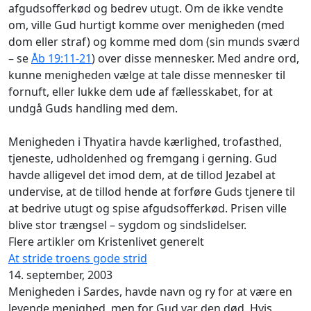
afgudsofferkød og bedrev utugt. Om de ikke vendte
om, ville Gud hurtigt komme over menigheden (med
dom eller straf) og komme med dom (sin munds sværd
– se
Åb 19:11-21
) over disse mennesker. Med andre ord,
kunne menigheden vælge at tale disse mennesker til
fornuft, eller lukke dem ude af fællesskabet, for at
undgå Guds handling med dem.
Menigheden i Thyatira havde kærlighed, trofasthed,
tjeneste, udholdenhed og fremgang i gerning. Gud
havde alligevel det imod dem, at de tillod Jezabel at
undervise, at de tillod hende at forføre Guds tjenere til
at bedrive utugt og spise afgudsofferkød. Prisen ville
blive stor trængsel – sygdom og sindslidelser.
Flere artikler om Kristenlivet generelt
At stride troens gode strid
14. september, 2003
Menigheden i Sardes, havde navn og ry for at være en
levende menighed, men for Gud var den død. Hvis