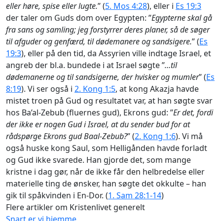
eller høre, spise eller lugte.
” (
5. Mos 4:28
), eller i
Es 19:3
der taler om Guds dom over Egypten: ”
Egypterne skal gå
fra sans og samling; jeg forstyrrer deres planer, så de søger
til afguder og genfærd, til dødemanere og sandsigere.
” (
Es
19:3
), eller på den tid, da Assyrien ville indtage Israel, et
angreb der bl.a. bundede i at Israel søgte ”
…til
dødemanerne og til sandsigerne, der hvisker og mumler
” (
Es
8:19
). Vi ser også i
2. Kong 1:5
, at kong Akazja havde
mistet troen på Gud og resultatet var, at han søgte svar
hos Ba’al-Zebub (fluernes gud), Ekrons gud: ”
Er det, fordi
der ikke er nogen Gud i Israel, at du sender bud for at
rådspørge Ekrons gud Ba
al-Zebub?
” (
2. Kong 1:6
). Vi må
også huske kong Saul, som Helligånden havde forladt
og Gud ikke svarede. Han gjorde det, som mange
kristne i dag gør, når de ikke får den helbredelse eller
materielle ting de ønsker, han søgte det okkulte – han
gik til spåkvinden i En-Dor. (
1. Sam 28:1-14
)
Flere artikler om Kristenlivet generelt
Snart er vi hjemme