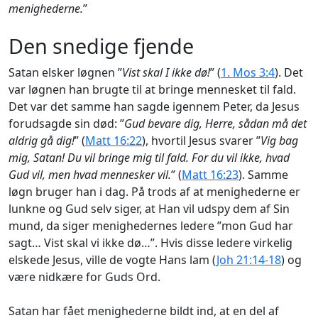
menighederne.
”
Den snedige fjende
Satan elsker løgnen ”
Vist skal I ikke dø!
” (
1. Mos 3:4
). Det
var løgnen han brugte til at bringe mennesket til fald.
Det var det samme han sagde igennem Peter, da Jesus
forudsagde sin død: ”
Gud bevare dig, Herre, sådan må det
aldrig gå dig!
” (
Matt 16:22
), hvortil Jesus svarer ”
Vig bag
mig, Satan! Du vil bringe mig til fald. For du vil ikke, hvad
Gud vil, men hvad mennesker vil.
” (
Matt 16:23
). Samme
løgn bruger han i dag. På trods af at menighederne er
lunkne og Gud selv siger, at Han vil udspy dem af Sin
mund, da siger menighedernes ledere ”mon Gud har
sagt… Vist skal vi ikke dø…”. Hvis disse ledere virkelig
elskede Jesus, ville de vogte Hans lam (
Joh 21:14-18
) og
være nidkære for Guds Ord.
Satan har fået menighederne bildt ind, at en del af