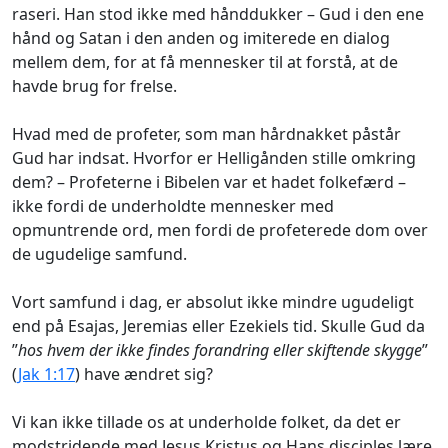
raseri. Han stod ikke med hånddukker – Gud i den ene
hånd og Satan i den anden og imiterede en dialog
mellem dem, for at få mennesker til at forstå, at de
havde brug for frelse.
Hvad med de profeter, som man hårdnakket påstår
Gud har indsat. Hvorfor er Helligånden stille omkring
dem? – Profeterne i Bibelen var et hadet folkefærd –
ikke fordi de underholdte mennesker med
opmuntrende ord, men fordi de profeterede dom over
de ugudelige samfund.
Vort samfund i dag, er absolut ikke mindre ugudeligt
end på Esajas, Jeremias eller Ezekiels tid. Skulle Gud da
”
hos hvem der ikke findes forandring eller skiftende skygge
”
(
Jak 1:17
) have ændret sig?
Vi kan ikke tillade os at underholde folket, da det er
modstridende med Jesus Kristus og Hans disciples lære