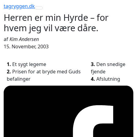
tagryggen
.dk
Toggle navigation
Herren er min Hyrde – for
hvem jeg vil være dåre.
af
Kim Andersen
15. November, 2003
1.
Et sygt legeme
3.
Den snedige
2.
Prisen for at bryde med Guds
fjende
befalinger
4.
Afslutning