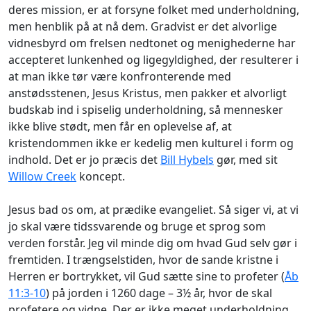
deres mission, er at forsyne folket med underholdning,
men henblik på at nå dem. Gradvist er det alvorlige
vidnesbyrd om frelsen nedtonet og menighederne har
accepteret lunkenhed og ligegyldighed, der resulterer i
at man ikke tør være konfronterende med
anstødsstenen, Jesus Kristus, men pakker et alvorligt
budskab ind i spiselig underholdning, så mennesker
ikke blive stødt, men får en oplevelse af, at
kristendommen ikke er kedelig men kulturel i form og
indhold. Det er jo præcis det
Bill Hybels
gør, med sit
Willow Creek
koncept.
Jesus bad os om, at prædike evangeliet. Så siger vi, at vi
jo skal være tidssvarende og bruge et sprog som
verden forstår. Jeg vil minde dig om hvad Gud selv gør i
fremtiden. I trængselstiden, hvor de sande kristne i
Herren er bortrykket, vil Gud sætte sine to profeter (
Åb
11:3-10
) på jorden i 1260 dage – 3½ år, hvor de skal
profetere og vidne. Der er ikke meget underholdning