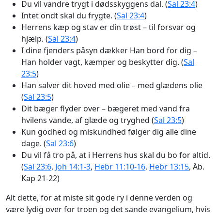
Du vil vandre trygt i dødsskyggens dal. (
Sal 23:4
)
Intet ondt skal du frygte. (
Sal 23:4
)
Herrens kæp og stav er din trøst – til forsvar og
hjælp. (
Sal 23:4
)
I dine fjenders påsyn dækker Han bord for dig –
Han holder vagt, kæmper og beskytter dig. (
Sal
23:5
)
Han salver dit hoved med olie – med glædens olie
(
Sal 23:5
)
Dit bæger flyder over – bægeret med vand fra
hvilens vande, af glæde og tryghed (
Sal 23:5
)
Kun godhed og miskundhed følger dig alle dine
dage. (
Sal 23:6
)
Du vil få tro på, at i Herrens hus skal du bo for altid.
(
Sal 23:6
,
Joh 14:1-3
,
Hebr 11:10-16
,
Hebr 13:15
, Åb.
Kap 21-22)
Alt dette, for at miste sit gode ry i denne verden og
være lydig over for troen og det sande evangelium, hvis