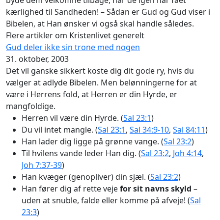
kærlighed til Sandheden! – Sådan er Gud og Gud viser i
Bibelen, at Han ønsker vi også skal handle således.
Flere artikler om Kristenlivet generelt
Gud deler ikke sin trone med nogen
31. oktober, 2003
Det vil ganske sikkert koste dig dit gode ry, hvis du
vælger at adlyde Bibelen. Men belønningerne for at
være i Herrens fold, at Herren er din Hyrde, er
mangfoldige.
Herren vil være din Hyrde. (
Sal 23:1
)
Du vil intet mangle. (
Sal 23:1
,
Sal 34:9-10
,
Sal 84:11
)
Han lader dig ligge på grønne vange. (
Sal 23:2
)
Til hvilens vande leder Han dig. (
Sal 23:2
,
Joh 4:14
,
Joh 7:37-39
)
Han kvæger (genopliver) din sjæl. (
Sal 23:2
)
Han fører dig af rette veje
for sit navns skyld
–
uden at snuble, falde eller komme på afveje! (
Sal
23:3
)