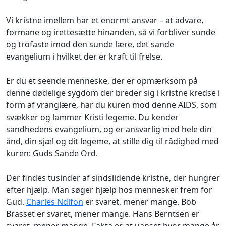
Vi kristne imellem har et enormt ansvar – at advare,
formane og irettesætte hinanden, så vi forbliver sunde
og trofaste imod den sunde lære, det sande
evangelium i hvilket der er kraft til frelse.
Er du et seende menneske, der er opmærksom på
denne dødelige sygdom der breder sig i kristne kredse i
form af vranglære, har du kuren mod denne AIDS, som
svækker og lammer Kristi legeme. Du kender
sandhedens evangelium, og er ansvarlig med hele din
ånd, din sjæl og dit legeme, at stille dig til rådighed med
kuren: Guds Sande Ord.
Der findes tusinder af sindslidende kristne, der hungrer
efter hjælp. Man søger hjælp hos mennesker frem for
Gud.
Charles Ndifon
er svaret, mener mange. Bob
Brasset er svaret, mener mange. Hans Berntsen er
svaret, mener mange. Fakta er, at uanset hvor mange år