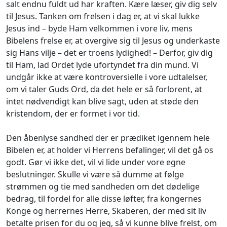
salt endnu fuldt ud har kraften. Kære læser, giv dig selv
til Jesus. Tanken om frelsen i dag er, at vi skal lukke
Jesus ind – byde Ham velkommen i vore liv, mens
Bibelens frelse er, at overgive sig til Jesus og underkaste
sig Hans vilje – det er troens lydighed! – Derfor, giv dig
til Ham, lad Ordet lyde ufortyndet fra din mund. Vi
undgår ikke at være kontroversielle i vore udtalelser,
om vi taler Guds Ord, da det hele er så forlorent, at
intet nødvendigt kan blive sagt, uden at støde den
kristendom, der er formet i vor tid.
Den åbenlyse sandhed der er prædiket igennem hele
Bibelen er, at holder vi Herrens befalinger, vil det gå os
godt. Gør vi ikke det, vil vi lide under vore egne
beslutninger. Skulle vi være så dumme at følge
strømmen og tie med sandheden om det dødelige
bedrag, til fordel for alle disse løfter, fra kongernes
Konge og herrernes Herre, Skaberen, der med sit liv
betalte prisen for du og jeg, så vi kunne blive frelst, om