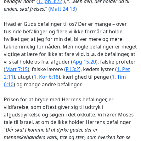
behager ham
” (
1.
Joh 3:22
), ”
…Men den, der holder ud til
enden, skal frelses.
” (
Matt 24:13
)
Hvad er Guds befalinger til os? Der er mange – over
tusinde befalinger og flere vi ikke formår at holde,
hvilket gør, at jeg for min del, bliver mere og mere
taknemmelig for nåden. Men nogle befalinger er meget
vigtige at lære for ikke at fare vild, bl.a. de befalinger, at
vi skal holde os fra: afguder (
Apg 15:20
), falske profeter
(
Matt 7:15
), falske lærere (
Fil 3:2
), kødets lyster (
1. Pet
2:11
), utugt (
1. Kor 6:18
), kærlighed til penge (
1. Tim
6:10
) og mange andre befalinger.
Prisen for at bryde med Herrens befalinger, er
vildfarelse, som oftest giver sig til udtryk i
afgudsdyrkelse og søgen i det okkulte. Vi hører Moses
tale til Israel, at om de ikke holder Herrens befalinger
”
Dér skal I komme til at dyrke guder, der er
menneskehænders værk, træ og sten, som hverken kan se