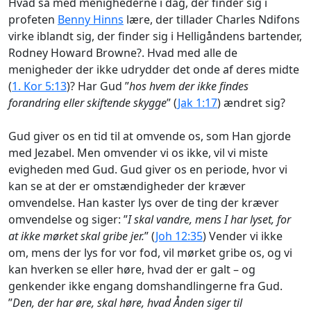
Hvad så med menighederne i dag, der finder sig i
profeten
Benny Hinns
lære, der tillader Charles Ndifons
virke iblandt sig, der finder sig i Helligåndens bartender,
Rodney Howard Browne?. Hvad med alle de
menigheder der ikke udrydder det onde af deres midte
(
1. Kor 5:13
)? Har Gud ”
hos hvem der ikke findes
forandring eller skiftende skygge
” (
Jak 1:17
) ændret sig?
Gud giver os en tid til at omvende os, som Han gjorde
med Jezabel. Men omvender vi os ikke, vil vi miste
evigheden med Gud. Gud giver os en periode, hvor vi
kan se at der er omstændigheder der kræver
omvendelse. Han kaster lys over de ting der kræver
omvendelse og siger: ”
I skal vandre, mens I har lyset, for
at ikke mørket skal gribe jer.
” (
Joh 12:35
) Vender vi ikke
om, mens der lys for vor fod, vil mørket gribe os, og vi
kan hverken se eller høre, hvad der er galt – og
genkender ikke engang domshandlingerne fra Gud.
”
Den, der har øre, skal høre, hvad Ånden siger til