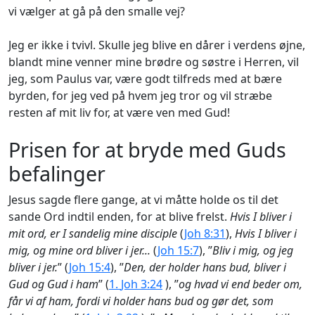
vi vælger at gå på den smalle vej?
Jeg er ikke i tvivl. Skulle jeg blive en dårer i verdens øjne,
blandt mine venner mine brødre og søstre i Herren, vil
jeg, som Paulus var, være godt tilfreds med at bære
byrden, for jeg ved på hvem jeg tror og vil stræbe
resten af mit liv for, at være ven med Gud!
Prisen for at bryde med Guds
befalinger
Jesus sagde flere gange, at vi måtte holde os til det
sande Ord indtil enden, for at blive frelst.
Hvis I bliver i
mit ord, er I sandelig mine disciple
(
Joh 8:31
),
Hvis I bliver i
mig, og mine ord bliver i jer...
(
Joh 15:7
), ”
Bliv i mig, og jeg
bliver i jer.
” (
Joh 15:4
), ”
Den, der holder hans bud, bliver i
Gud og Gud i ham
” (
1.
Joh 3:24
), ”
og hvad vi end beder om,
får vi af ham, fordi vi holder hans bud og gør det, som