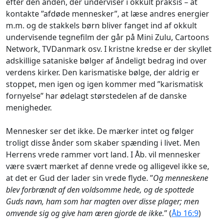
efter den anden, der underviser i okkult praksis – at
kontakte ”afdøde mennesker”, at læse andres energier
m.m. og de stakkels børn bliver fanget ind af okkult
undervisende tegnefilm der går på Mini Zulu, Cartoons
Network, TVDanmark osv. I kristne kredse er der skyllet
adskillige sataniske bølger af åndeligt bedrag ind over
verdens kirker. Den karismatiske bølge, der aldrig er
stoppet, men igen og igen kommer med ”karismatisk
fornyelse” har ødelagt størstedelen af de danske
menigheder.
Mennesker ser det ikke. De mærker intet og følger
troligt disse ånder som skaber spænding i livet. Men
Herrens vrede rammer vort land. I Åb. vil mennesker
være svært mærket af denne vrede og alligevel ikke se,
at det er Gud der lader sin vrede flyde. ”
Og menneskene
blev forbrændt af den voldsomme hede, og de spottede
Guds navn, ham som har magten over disse plager; men
omvende sig og give ham æren gjorde de ikke.
” (
Åb 16:9
)