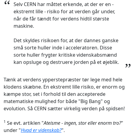
“
Selv CERN har måttet erkende, at der er en -
ekstremt lille - risiko for at verden går under,
når de får tændt for verdens hidtil største
maskine.
Det skyldes risikoen for, at der dannes ganske
små sorte huller inde i acceleratoren. Disse
sorte huller frygter kritiske videnskabsmænd
kan opsluge og destruere jorden på et øjeblik.
”
Tænk at verdens ypperstepræster tør lege med hele
klodens skæbne. En ekstremt lille risiko, er enorm og
kæmpe stor, set i forhold til den accepterede
matematiske mulighed for både "Big Bang" og
evolution. Så CERN sætter virkelig verden på spidsen!
1
Se evt. artiklen "
Ateisme - ingen, stor eller enorm tro?
"
under "
Hvad er videnskab?
".