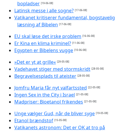
bopladser
[19-06-08]
Latinsk messe i alle sogne?
[17-06-08]
Vatikanet kritiserer fundamental, bogstavelig
læsning af Bibelen
[17-06-08]
EU skal løse det irske problem
[16-06-08]
Er Kina en klima kriminel?
[11-06-08]
Egypten er Bibelens vugge
[10-06-08]
»Det er yt at grille«
[29-05-08]
Vadehavet stiger med stormskridt
[28-05-08]
Begravelsesplads til ateister
[28-05-08]
Jomfru Maria får nyt valfartssted
[22-05-08]
Ingen Sex in the City i Israel
[21-05-08]
Madpriser: Bioetanol frikendes
[21-05-08]
Unge vælger Gud, når de bliver syge
[19-05-08]
Etanol brændstof
[15-05-08]
Vatikanets astronom: Det er OK at tro på