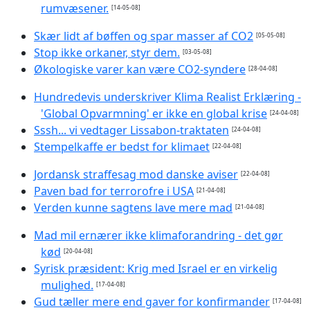
rumvæsener.
[14-05-08]
Skær lidt af bøffen og spar masser af CO2
[05-05-08]
Stop ikke orkaner, styr dem.
[03-05-08]
Økologiske varer kan være CO2-syndere
[28-04-08]
Hundredevis underskriver Klima Realist Erklæring -
'Global Opvarmning' er ikke en global krise
[24-04-08]
Sssh... vi vedtager Lissabon-traktaten
[24-04-08]
Stempelkaffe er bedst for klimaet
[22-04-08]
Jordansk straffesag mod danske aviser
[22-04-08]
Paven bad for terrorofre i USA
[21-04-08]
Verden kunne sagtens lave mere mad
[21-04-08]
Mad mil ernærer ikke klimaforandring - det gør
kød
[20-04-08]
Syrisk præsident: Krig med Israel er en virkelig
mulighed.
[17-04-08]
Gud tæller mere end gaver for konfirmander
[17-04-08]