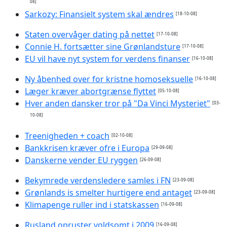
08]
Sarkozy: Finansielt system skal ændres
[18-10-08]
Staten overvåger dating på nettet
[17-10-08]
Connie H. fortsætter sine Grønlandsture
[17-10-08]
EU vil have nyt system for verdens finanser
[16-10-08]
Ny åbenhed over for kristne homoseksuelle
[16-10-08]
Læger kræver abortgrænse flyttet
[05-10-08]
Hver anden dansker tror på "Da Vinci Mysteriet"
[03-
10-08]
Treenigheden + coach
[02-10-08]
Bankkrisen kræver ofre i Europa
[29-09-08]
Danskerne vender EU ryggen
[26-09-08]
Bekymrede verdensledere samles i FN
[23-09-08]
Grønlands is smelter hurtigere end antaget
[23-09-08]
Klimapenge ruller ind i statskassen
[16-09-08]
Rusland opruster voldsomt i 2009
[16-09-08]