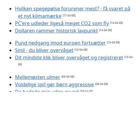
Hvilken spegepølse forurener mest? - få svaret på
et nyt klimamærke
[17-04-08]
PC'ere udleder ligeså meget CO2 som fly
[14-04-08]
Dollaren rammer historisk lavpunkt
[14-04-08]
Pund nedgang imod euroen fortsætter
[10-04-08]
Smil - du bliver overvåget
[10-04-08]
Dit mindste klik bliver overvåget og registreret
[10-04-
08]
Mellemøsten ulmer
[09-04-08]
Voldelige spil gør børn aggressive
[08-04-08]
De hadede mig uden grund
[08-04-08]
Gore holdt klima-tale på Færøerne
[08-04-08]
Red miljøet - brænd din prut
[04-04-08]
Ny benzin kan ødelægge vores biler
[04-04-08]
Dobbelt så mange voldelige børn
[04-04-08]