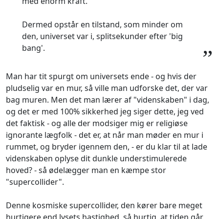
med enorm kraft.
Dermed opstår en tilstand, som minder om
den, universet var i, splitsekunder efter 'big
bang'.
”
Man har tit spurgt om universets ende - og hvis der
pludselig var en mur, så ville man udforske det, der var
bag muren. Men det man lærer af "videnskaben" i dag,
og det er med 100% sikkerhed jeg siger dette, jeg ved
det faktisk - og alle der modsiger mig er religiøse
ignorante lægfolk - det er, at når man møder en mur i
rummet, og bryder igennem den, - er du klar til at lade
videnskaben oplyse dit dunkle understimulerede
hoved? - så ødelægger man en kæmpe stor
"supercollider".
Denne kosmiske supercollider, den kører bare meget
hurtigere end lysets hastighed, så hurtig, at tiden går