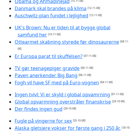
Obama og Ahmadinejad
[15-11-08]
Danmark skal brandes på klima
[12-11-08]
Auschwitz-plan fundet i lejlighed
[12-11-08]
UK's Brown: Nu er tiden til at bygge global
samfund her
[10-11-08]
Ottearmet skabning styrede før dinosaurerne
[08-11-
08]
Er Europa parat til skuffelsen?
[07-11-08]
TV gør teenagepiger gravide
[06-11-08]
Paven anerkender Big Bang
[06-11-08]
Fogh vil have SF med på Euro-vognen
[04-11-08]
Ingen tvivl: Vi er skyld i global opvamrning
[01-11-08]
Global opvarmning overstråler finanskrise
[29-10-08]
Der findes ingen gud
[29-10-08]
Fugle på vingerne for sex
[25-10-08]
Alaska gletsjere vokser for første gang i 250 år.
[18-10-