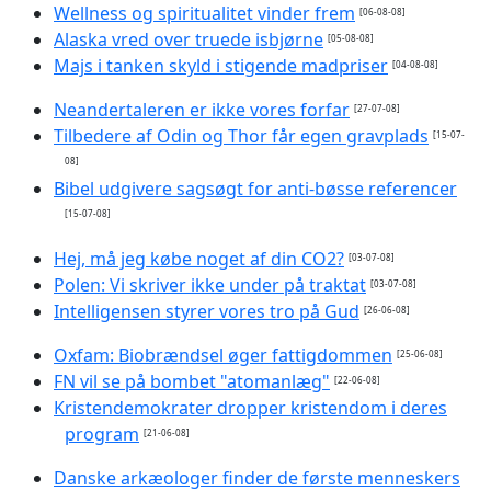
Wellness og spiritualitet vinder frem
[06-08-08]
Alaska vred over truede isbjørne
[05-08-08]
Majs i tanken skyld i stigende madpriser
[04-08-08]
Neandertaleren er ikke vores forfar
[27-07-08]
Tilbedere af Odin og Thor får egen gravplads
[15-07-
08]
Bibel udgivere sagsøgt for anti-bøsse referencer
[15-07-08]
Hej, må jeg købe noget af din CO2?
[03-07-08]
Polen: Vi skriver ikke under på traktat
[03-07-08]
Intelligensen styrer vores tro på Gud
[26-06-08]
Oxfam: Biobrændsel øger fattigdommen
[25-06-08]
FN vil se på bombet "atomanlæg"
[22-06-08]
Kristendemokrater dropper kristendom i deres
program
[21-06-08]
Danske arkæologer finder de første menneskers