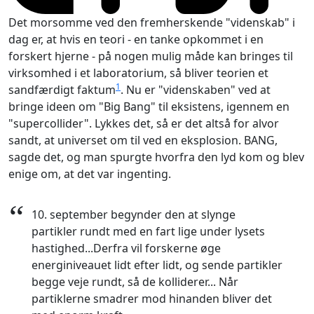
Det morsomme ved den fremherskende "videnskab" i
dag er, at hvis en teori - en tanke opkommet i en
forskert hjerne - på nogen mulig måde kan bringes til
virksomhed i et laboratorium, så bliver teorien et
1
sandfærdigt faktum
. Nu er "videnskaben" ved at
bringe ideen om "Big Bang" til eksistens, igennem en
"supercollider". Lykkes det, så er det altså for alvor
sandt, at universet om til ved en eksplosion. BANG,
sagde det, og man spurgte hvorfra den lyd kom og blev
enige om, at det var ingenting.
“
10. september begynder den at slynge
partikler rundt med en fart lige under lysets
hastighed...Derfra vil forskerne øge
energiniveauet lidt efter lidt, og sende partikler
begge veje rundt, så de kolliderer... Når
partiklerne smadrer mod hinanden bliver det