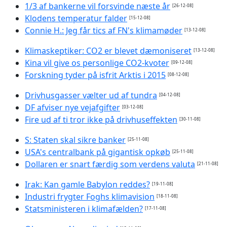
1/3 af bankerne vil forsvinde næste år
[26-12-08]
Klodens temperatur falder
[15-12-08]
Connie H.: Jeg får tics af FN's klimamøder
[13-12-08]
Klimaskeptiker: CO2 er blevet dæmoniseret
[13-12-08]
Kina vil give os personlige CO2-kvoter
[09-12-08]
Forskning tyder på isfrit Arktis i 2015
[08-12-08]
Drivhusgasser vælter ud af tundra
[04-12-08]
DF afviser nye vejafgifter
[03-12-08]
Fire ud af ti tror ikke på drivhuseffekten
[30-11-08]
S: Staten skal sikre banker
[25-11-08]
USA's centralbank på gigantisk opkøb
[25-11-08]
Dollaren er snart færdig som verdens valuta
[21-11-08]
Irak: Kan gamle Babylon reddes?
[19-11-08]
Industri frygter Foghs klimavision
[18-11-08]
Statsministeren i klimafælden?
[17-11-08]