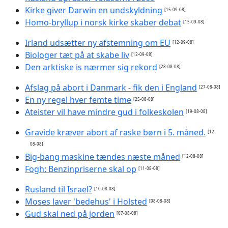
Kirke giver Darwin en undskyldning
[15-09-08]
Homo-bryllup i norsk kirke skaber debat
[15-09-08]
Irland udsætter ny afstemning om EU
[12-09-08]
Biologer tæt på at skabe liv
[12-09-08]
Den arktiske is nærmer sig rekord
[28-08-08]
Afslag på abort i Danmark - fik den i England
[27-08-08]
En ny regel hver femte time
[25-08-08]
Ateister vil have mindre gud i folkeskolen
[19-08-08]
Gravide kræver abort af raske børn i 5. måned.
[12-
08-08]
Big-bang maskine tændes næste måned
[12-08-08]
Fogh: Benzinpriserne skal op
[11-08-08]
Rusland til Israel?
[10-08-08]
Moses laver 'bedehus' i Holsted
[08-08-08]
Gud skal ned på jorden
[07-08-08]