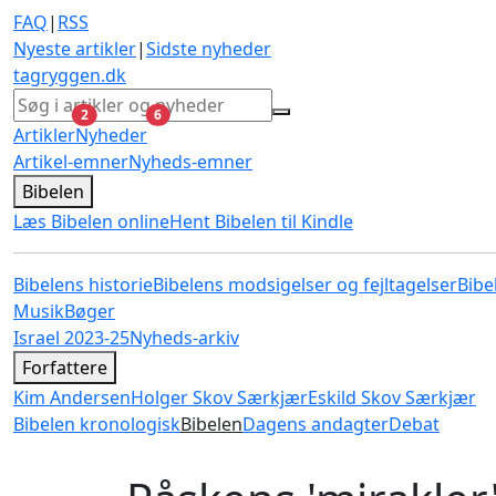
FAQ
|
RSS
Nyeste artikler
|
Sidste nyheder
tagryggen
.dk
ulæste
ulæste
2
6
Artikler
Nyheder
Artikel-emner
Nyheds-emner
Bibelen
Læs Bibelen online
Hent Bibelen til Kindle
Bibelens historie
Bibelens modsigelser og fejltagelser
Bibe
Musik
Bøger
Israel 2023-25
Nyheds-arkiv
Forfattere
Kim Andersen
Holger Skov Særkjær
Eskild Skov Særkjær
Bibelen kronologisk
Bibelen
Dagens andagter
Debat