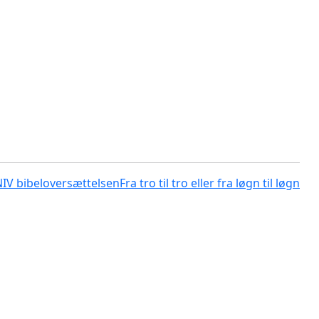
NIV bibeloversættelsen
Fra tro til tro eller fra løgn til løgn