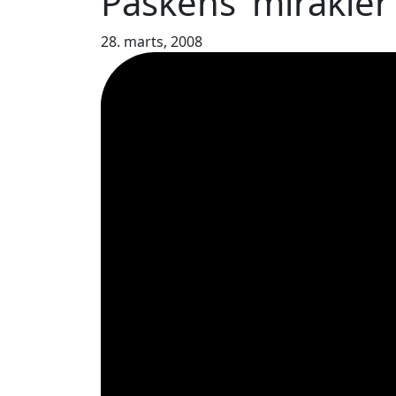
Påskens 'mirakler
28. marts, 2008