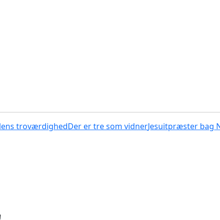
lens troværdighed
Der er tre som vidner
Jesuitpræster bag 