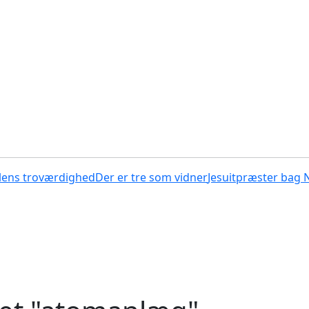
lens troværdighed
Der er tre som vidner
Jesuitpræster bag 