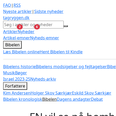
FAQ
|
RSS
Nyeste artikler
|
Sidste nyheder
tagryggen
.dk
ulæste
ulæste
2
6
Artikler
Nyheder
Artikel-emner
Nyheds-emner
Bibelen
Læs Bibelen online
Hent Bibelen til Kindle
Bibelens historie
Bibelens modsigelser og fejltagelser
Bibe
Musik
Bøger
Israel 2023-25
Nyheds-arkiv
Forfattere
Kim Andersen
Holger Skov Særkjær
Eskild Skov Særkjær
Bibelen kronologisk
Bibelen
Dagens andagter
Debat