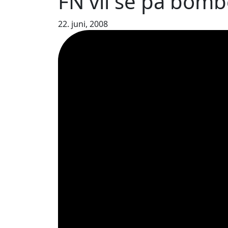
FN vil se på bom
22. juni, 2008