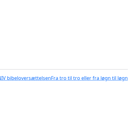
NIV bibeloversættelsen
Fra tro til tro eller fra løgn til løgn