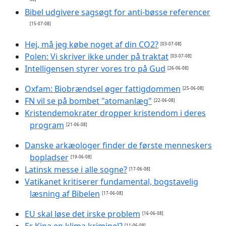
Bibel udgivere sagsøgt for anti-bøsse referencer
[15-07-08]
Hej, må jeg købe noget af din CO2?
[03-07-08]
Polen: Vi skriver ikke under på traktat
[03-07-08]
Intelligensen styrer vores tro på Gud
[26-06-08]
Oxfam: Biobrændsel øger fattigdommen
[25-06-08]
FN vil se på bombet "atomanlæg"
[22-06-08]
Kristendemokrater dropper kristendom i deres
program
[21-06-08]
Danske arkæologer finder de første menneskers
bopladser
[19-06-08]
Latinsk messe i alle sogne?
[17-06-08]
Vatikanet kritiserer fundamental, bogstavelig
læsning af Bibelen
[17-06-08]
EU skal løse det irske problem
[16-06-08]
Er Kina en klima kriminel?
[11-06-08]