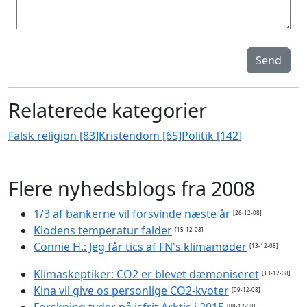
Send
Relaterede kategorier
Falsk religion [83]
Kristendom [65]
Politik [142]
Flere nyhedsblogs fra 2008
1/3 af bankerne vil forsvinde næste år
[26-12-08]
Klodens temperatur falder
[15-12-08]
Connie H.: Jeg får tics af FN's klimamøder
[13-12-08]
Klimaskeptiker: CO2 er blevet dæmoniseret
[13-12-08]
Kina vil give os personlige CO2-kvoter
[09-12-08]
Forskning tyder på isfrit Arktis i 2015
[08-12-08]