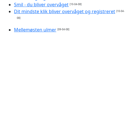
Smil - du bliver overvåget
[10-04-08]
Dit mindste klik bliver overvåget og registreret
[10-04-
08]
Mellemøsten ulmer
[09-04-08]
Voldelige spil gør børn aggressive
[08-04-08]
De hadede mig uden grund
[08-04-08]
Gore holdt klima-tale på Færøerne
[08-04-08]
Red miljøet - brænd din prut
[04-04-08]
Ny benzin kan ødelægge vores biler
[04-04-08]
Dobbelt så mange voldelige børn
[04-04-08]
Klimaændringer skyldes ikke solpletter
[04-04-08]
Gore lancerer massiv klimakampagne
[31-03-08]
Mørk aften med lille effekt
[30-03-08]
Sluk lyset og red pandaen
[28-03-08]
Påskens 'mirakler'
[28-03-08]