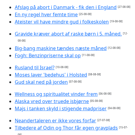
Afslag på abort i Danmark - fik den i England
[27-08-08]
En ny regel hver femte time
[25-08-08]
Ateister vil have mindre gud i folkeskolen
[19-08-08]
Gravide kræver abort af raske børn i 5. måned.
[12-
08-08]
Big-bang maskine tændes næste måned
[12-08-08]
Fogh: Benzinpriserne skal op
[11-08-08]
Rusland til Israel?
[10-08-08]
Moses laver 'bedehus' i Holsted
[08-08-08]
Gud skal ned på jorden
[07-08-08]
Wellness og spiritualitet vinder frem
[06-08-08]
Alaska vred over truede isbjørne
[05-08-08]
Majs i tanken skyld i stigende madpriser
[04-08-08]
Neandertaleren er ikke vores forfar
[27-07-08]
Tilbedere af Odin og Thor får egen gravplads
[15-07-
08]