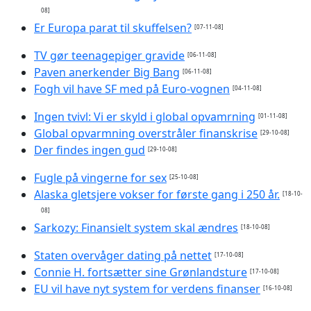
08]
Er Europa parat til skuffelsen?
[07-11-08]
TV gør teenagepiger gravide
[06-11-08]
Paven anerkender Big Bang
[06-11-08]
Fogh vil have SF med på Euro-vognen
[04-11-08]
Ingen tvivl: Vi er skyld i global opvamrning
[01-11-08]
Global opvarmning overstråler finanskrise
[29-10-08]
Der findes ingen gud
[29-10-08]
Fugle på vingerne for sex
[25-10-08]
Alaska gletsjere vokser for første gang i 250 år.
[18-10-
08]
Sarkozy: Finansielt system skal ændres
[18-10-08]
Staten overvåger dating på nettet
[17-10-08]
Connie H. fortsætter sine Grønlandsture
[17-10-08]
EU vil have nyt system for verdens finanser
[16-10-08]