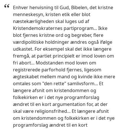
“
Enhver henvisning til Gud, Bibelen, det kristne
menneskesyn, kristen etik eller blot
næstekærligheden skal luges ud af
Kristendemokraternes partiprogram... Ikke
blot fjernes kristne ord og begreber, flere
værdipolitiske holdninger ændres også ifølge
udkastet. For eksempel skal det ikke længere
fremgå, at partiet principielt er imod loven om
fri abort... Modstanden mod loven om
registrerede parforhold fjernes, ligesom
ægteskabet mellem mand og kvinde ikke mere
omtales som "den rette" samlivsform... Et
længere afsnit om kristendommen og
folkekirken er i det nye programforslag
ændret til en kort argumentation for, at der
skal være religionsfrihed... Et længere afsnit
om kristendommen og folkekirken er i det nye
programforslag ændret til en kort