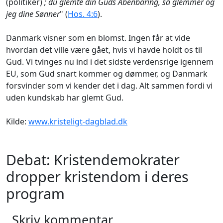
(politiker)
; du glemte din Guds Åbenbaring, så glemmer og
jeg dine Sønner
" (
Hos. 4:6
).
Danmark visner som en blomst. Ingen får at vide
hvordan det ville være gået, hvis vi havde holdt os til
Gud. Vi tvinges nu ind i det sidste verdensrige igennem
EU, som Gud snart kommer og dømmer, og Danmark
forsvinder som vi kender det i dag. Alt sammen fordi vi
uden kundskab har glemt Gud.
Kilde:
www.kristeligt-dagblad.dk
Debat: Kristendemokrater
dropper kristendom i deres
program
Skriv kommentar