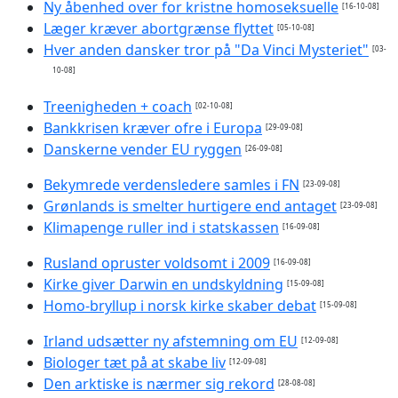
Ny åbenhed over for kristne homoseksuelle
[16-10-08]
Læger kræver abortgrænse flyttet
[05-10-08]
Hver anden dansker tror på "Da Vinci Mysteriet"
[03-
10-08]
Treenigheden + coach
[02-10-08]
Bankkrisen kræver ofre i Europa
[29-09-08]
Danskerne vender EU ryggen
[26-09-08]
Bekymrede verdensledere samles i FN
[23-09-08]
Grønlands is smelter hurtigere end antaget
[23-09-08]
Klimapenge ruller ind i statskassen
[16-09-08]
Rusland opruster voldsomt i 2009
[16-09-08]
Kirke giver Darwin en undskyldning
[15-09-08]
Homo-bryllup i norsk kirke skaber debat
[15-09-08]
Irland udsætter ny afstemning om EU
[12-09-08]
Biologer tæt på at skabe liv
[12-09-08]
Den arktiske is nærmer sig rekord
[28-08-08]