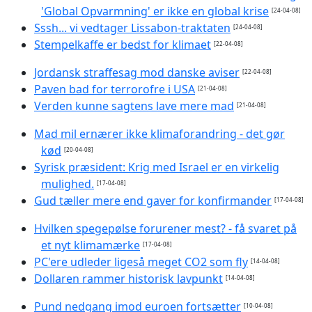
'Global Opvarmning' er ikke en global krise
[24-04-08]
Sssh... vi vedtager Lissabon-traktaten
[24-04-08]
Stempelkaffe er bedst for klimaet
[22-04-08]
Jordansk straffesag mod danske aviser
[22-04-08]
Paven bad for terrorofre i USA
[21-04-08]
Verden kunne sagtens lave mere mad
[21-04-08]
Mad mil ernærer ikke klimaforandring - det gør
kød
[20-04-08]
Syrisk præsident: Krig med Israel er en virkelig
mulighed.
[17-04-08]
Gud tæller mere end gaver for konfirmander
[17-04-08]
Hvilken spegepølse forurener mest? - få svaret på
et nyt klimamærke
[17-04-08]
PC'ere udleder ligeså meget CO2 som fly
[14-04-08]
Dollaren rammer historisk lavpunkt
[14-04-08]
Pund nedgang imod euroen fortsætter
[10-04-08]