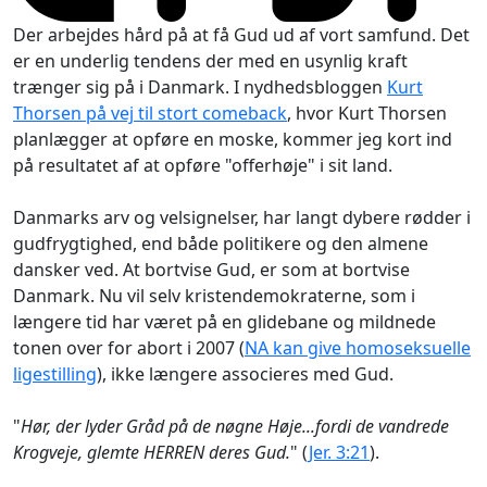
Der arbejdes hård på at få Gud ud af vort samfund. Det
er en underlig tendens der med en usynlig kraft
trænger sig på i Danmark. I nydhedsbloggen
Kurt
Thorsen på vej til stort comeback
, hvor Kurt Thorsen
planlægger at opføre en moske, kommer jeg kort ind
på resultatet af at opføre "offerhøje" i sit land.
Danmarks arv og velsignelser, har langt dybere rødder i
gudfrygtighed, end både politikere og den almene
dansker ved. At bortvise Gud, er som at bortvise
Danmark. Nu vil selv kristendemokraterne, som i
længere tid har været på en glidebane og mildnede
tonen over for abort i 2007 (
NA kan give homoseksuelle
ligestilling
), ikke længere associeres med Gud.
"
Hør, der lyder Gråd på de nøgne Høje...fordi de vandrede
Krogveje, glemte HERREN deres Gud.
" (
Jer. 3:21
).