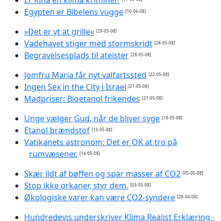
Egypten er Bibelens vugge
[10-06-08]
»Det er yt at grille«
[29-05-08]
Vadehavet stiger med stormskridt
[28-05-08]
Begravelsesplads til ateister
[28-05-08]
Jomfru Maria får nyt valfartssted
[22-05-08]
Ingen Sex in the City i Israel
[21-05-08]
Madpriser: Bioetanol frikendes
[21-05-08]
Unge vælger Gud, når de bliver syge
[19-05-08]
Etanol brændstof
[15-05-08]
Vatikanets astronom: Det er OK at tro på
rumvæsener.
[14-05-08]
Skær lidt af bøffen og spar masser af CO2
[05-05-08]
Stop ikke orkaner, styr dem.
[03-05-08]
Økologiske varer kan være CO2-syndere
[28-04-08]
Hundredevis underskriver Klima Realist Erklæring -