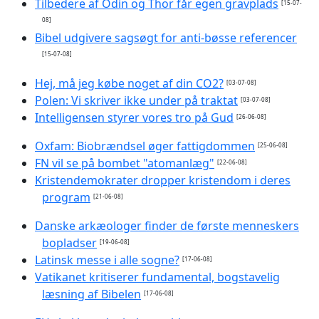
Tilbedere af Odin og Thor får egen gravplads
[15-07-
08]
Bibel udgivere sagsøgt for anti-bøsse referencer
[15-07-08]
Hej, må jeg købe noget af din CO2?
[03-07-08]
Polen: Vi skriver ikke under på traktat
[03-07-08]
Intelligensen styrer vores tro på Gud
[26-06-08]
Oxfam: Biobrændsel øger fattigdommen
[25-06-08]
FN vil se på bombet "atomanlæg"
[22-06-08]
Kristendemokrater dropper kristendom i deres
program
[21-06-08]
Danske arkæologer finder de første menneskers
bopladser
[19-06-08]
Latinsk messe i alle sogne?
[17-06-08]
Vatikanet kritiserer fundamental, bogstavelig
læsning af Bibelen
[17-06-08]