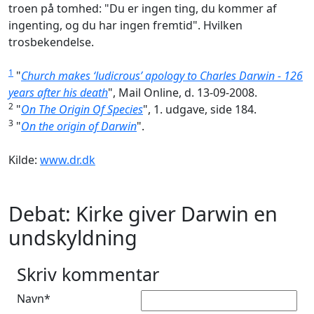
troen på tomhed: "Du er ingen ting, du kommer af
ingenting, og du har ingen fremtid". Hvilken
trosbekendelse.
1
"
Church makes ‘ludicrous’ apology to Charles Darwin - 126
years after his death
", Mail Online, d. 13-09-2008.
2
"
On The Origin Of Species
", 1. udgave, side 184.
3
"
On the origin of Darwin
".
Kilde:
www.dr.dk
Debat: Kirke giver Darwin en
undskyldning
Skriv kommentar
Navn*