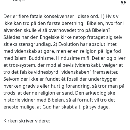
”
Der er flere fatale konsekvenser i disse ord. 1) Hvis vi
ikke kan tro på den første beretning i Bibelen, hvorfor i
alverden skulle vi så overhovedet tro på Bibelen?
Således har den Engelske kirke netop frataget sig selv
sit eksistensgrundlag. 2) Evolution har absolut intet
med videnskab at gøre, men er en religion på lige fod
med Islam, Buddhisme, Hindusime m.fl. Det er og bliver
et tros-system, der mod al bevis (videnskab), vælger at
tro det falske vidnesbyrd "videnskaben" fremsætter.
Selvom der ikke er fundet ét fossil der underbygger
hverken gradvis eller hurtig forandring, så tror man på
trods, at denne religion er sand. Den arkæologiske
historie vidner med Bibelen, så al fornuft vil tro det
eneste mulige, at Gud har skabt alt, på syv dage.
Kirken skriver videre: