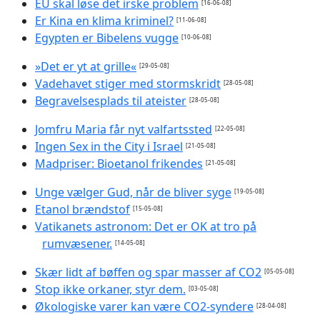
EU skal løse det irske problem
[16-06-08]
Er Kina en klima kriminel?
[11-06-08]
Egypten er Bibelens vugge
[10-06-08]
»Det er yt at grille«
[29-05-08]
Vadehavet stiger med stormskridt
[28-05-08]
Begravelsesplads til ateister
[28-05-08]
Jomfru Maria får nyt valfartssted
[22-05-08]
Ingen Sex in the City i Israel
[21-05-08]
Madpriser: Bioetanol frikendes
[21-05-08]
Unge vælger Gud, når de bliver syge
[19-05-08]
Etanol brændstof
[15-05-08]
Vatikanets astronom: Det er OK at tro på
rumvæsener.
[14-05-08]
Skær lidt af bøffen og spar masser af CO2
[05-05-08]
Stop ikke orkaner, styr dem.
[03-05-08]
Økologiske varer kan være CO2-syndere
[28-04-08]