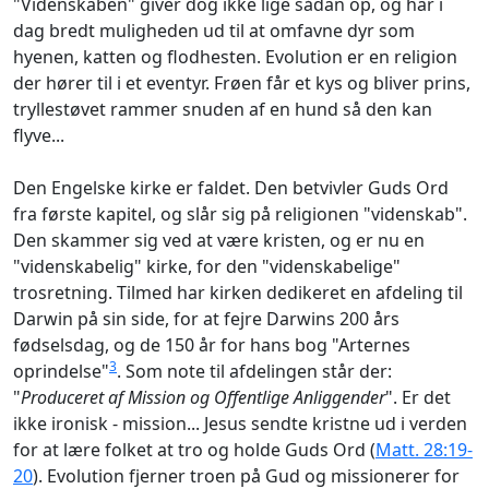
"Videnskaben" giver dog ikke lige sådan op, og har i
dag bredt muligheden ud til at omfavne dyr som
hyenen, katten og flodhesten. Evolution er en religion
der hører til i et eventyr. Frøen får et kys og bliver prins,
tryllestøvet rammer snuden af en hund så den kan
flyve...
Den Engelske kirke er faldet. Den betvivler Guds Ord
fra første kapitel, og slår sig på religionen "videnskab".
Den skammer sig ved at være kristen, og er nu en
"videnskabelig" kirke, for den "videnskabelige"
trosretning. Tilmed har kirken dedikeret en afdeling til
Darwin på sin side, for at fejre Darwins 200 års
fødselsdag, og de 150 år for hans bog "Arternes
3
oprindelse"
. Som note til afdelingen står der:
"
Produceret af Mission og Offentlige Anliggender
". Er det
ikke ironisk - mission... Jesus sendte kristne ud i verden
for at lære folket at tro og holde Guds Ord (
Matt. 28:19-
20
). Evolution fjerner troen på Gud og missionerer for