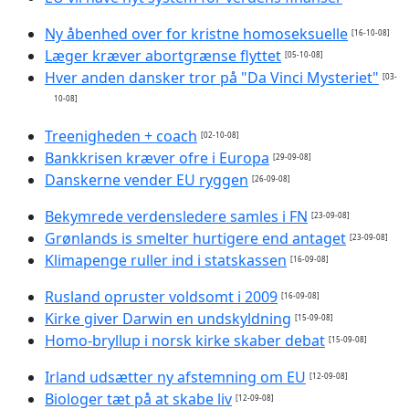
Ny åbenhed over for kristne homoseksuelle
[16-10-08]
Læger kræver abortgrænse flyttet
[05-10-08]
Hver anden dansker tror på "Da Vinci Mysteriet"
[03-
10-08]
Treenigheden + coach
[02-10-08]
Bankkrisen kræver ofre i Europa
[29-09-08]
Danskerne vender EU ryggen
[26-09-08]
Bekymrede verdensledere samles i FN
[23-09-08]
Grønlands is smelter hurtigere end antaget
[23-09-08]
Klimapenge ruller ind i statskassen
[16-09-08]
Rusland opruster voldsomt i 2009
[16-09-08]
Kirke giver Darwin en undskyldning
[15-09-08]
Homo-bryllup i norsk kirke skaber debat
[15-09-08]
Irland udsætter ny afstemning om EU
[12-09-08]
Biologer tæt på at skabe liv
[12-09-08]