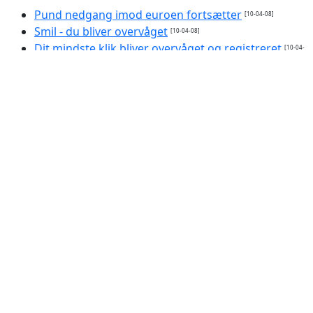
Pund nedgang imod euroen fortsætter
[10-04-08]
Smil - du bliver overvåget
[10-04-08]
Dit mindste klik bliver overvåget og registreret
[10-04-
08]
Mellemøsten ulmer
[09-04-08]
Voldelige spil gør børn aggressive
[08-04-08]
De hadede mig uden grund
[08-04-08]
Gore holdt klima-tale på Færøerne
[08-04-08]
Red miljøet - brænd din prut
[04-04-08]
Ny benzin kan ødelægge vores biler
[04-04-08]
Dobbelt så mange voldelige børn
[04-04-08]
Klimaændringer skyldes ikke solpletter
[04-04-08]
Gore lancerer massiv klimakampagne
[31-03-08]
Mørk aften med lille effekt
[30-03-08]
Sluk lyset og red pandaen
[28-03-08]
Påskens 'mirakler'
[28-03-08]