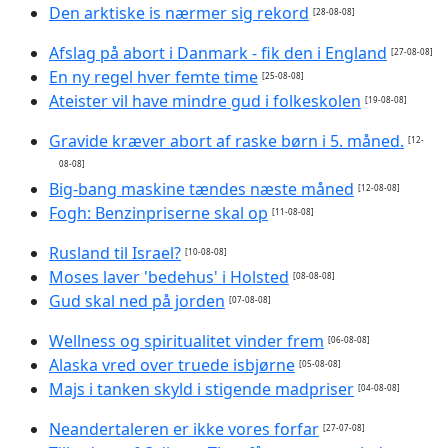
Den arktiske is nærmer sig rekord
[28-08-08]
Afslag på abort i Danmark - fik den i England
[27-08-08]
En ny regel hver femte time
[25-08-08]
Ateister vil have mindre gud i folkeskolen
[19-08-08]
Gravide kræver abort af raske børn i 5. måned.
[12-
08-08]
Big-bang maskine tændes næste måned
[12-08-08]
Fogh: Benzinpriserne skal op
[11-08-08]
Rusland til Israel?
[10-08-08]
Moses laver 'bedehus' i Holsted
[08-08-08]
Gud skal ned på jorden
[07-08-08]
Wellness og spiritualitet vinder frem
[06-08-08]
Alaska vred over truede isbjørne
[05-08-08]
Majs i tanken skyld i stigende madpriser
[04-08-08]
Neandertaleren er ikke vores forfar
[27-07-08]