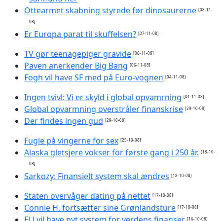
Ottearmet skabning styrede før dinosaurerne
[08-11-
08]
Er Europa parat til skuffelsen?
[07-11-08]
TV gør teenagepiger gravide
[06-11-08]
Paven anerkender Big Bang
[06-11-08]
Fogh vil have SF med på Euro-vognen
[04-11-08]
Ingen tvivl: Vi er skyld i global opvamrning
[01-11-08]
Global opvarmning overstråler finanskrise
[29-10-08]
Der findes ingen gud
[29-10-08]
Fugle på vingerne for sex
[25-10-08]
Alaska gletsjere vokser for første gang i 250 år.
[18-10-
08]
Sarkozy: Finansielt system skal ændres
[18-10-08]
Staten overvåger dating på nettet
[17-10-08]
Connie H. fortsætter sine Grønlandsture
[17-10-08]
EU vil have nyt system for verdens finanser
[16-10-08]