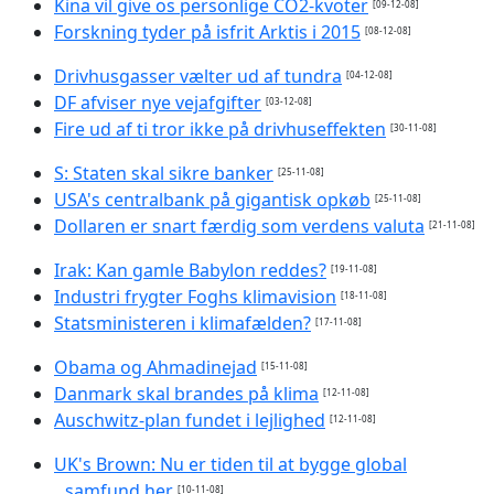
Kina vil give os personlige CO2-kvoter
[09-12-08]
Forskning tyder på isfrit Arktis i 2015
[08-12-08]
Drivhusgasser vælter ud af tundra
[04-12-08]
DF afviser nye vejafgifter
[03-12-08]
Fire ud af ti tror ikke på drivhuseffekten
[30-11-08]
S: Staten skal sikre banker
[25-11-08]
USA's centralbank på gigantisk opkøb
[25-11-08]
Dollaren er snart færdig som verdens valuta
[21-11-08]
Irak: Kan gamle Babylon reddes?
[19-11-08]
Industri frygter Foghs klimavision
[18-11-08]
Statsministeren i klimafælden?
[17-11-08]
Obama og Ahmadinejad
[15-11-08]
Danmark skal brandes på klima
[12-11-08]
Auschwitz-plan fundet i lejlighed
[12-11-08]
UK's Brown: Nu er tiden til at bygge global
samfund her
[10-11-08]