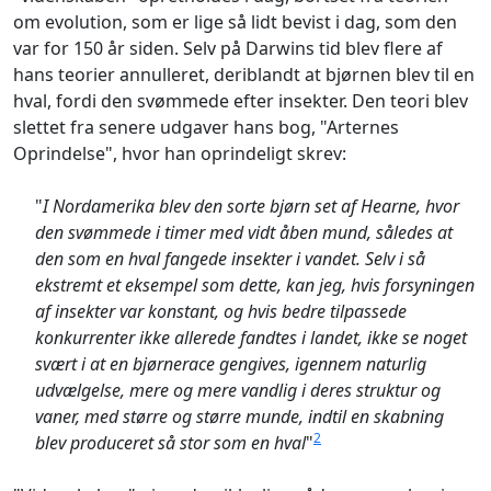
om evolution, som er lige så lidt bevist i dag, som den
var for 150 år siden. Selv på Darwins tid blev flere af
hans teorier annulleret, deriblandt at bjørnen blev til en
hval, fordi den svømmede efter insekter. Den teori blev
slettet fra senere udgaver hans bog, "Arternes
Oprindelse", hvor han oprindeligt skrev:
"
I Nordamerika blev den sorte bjørn set af Hearne, hvor
den svømmede i timer med vidt åben mund, således at
den som en hval fangede insekter i vandet. Selv i så
ekstremt et eksempel som dette, kan jeg, hvis forsyningen
af insekter var konstant, og hvis bedre tilpassede
konkurrenter ikke allerede fandtes i landet, ikke se noget
svært i at en bjørnerace gengives, igennem naturlig
udvælgelse, mere og mere vandlig i deres struktur og
vaner, med større og større munde, indtil en skabning
2
blev produceret så stor som en hval
"