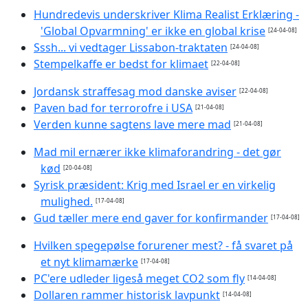
Hundredevis underskriver Klima Realist Erklæring -
'Global Opvarmning' er ikke en global krise
[24-04-08]
Sssh... vi vedtager Lissabon-traktaten
[24-04-08]
Stempelkaffe er bedst for klimaet
[22-04-08]
Jordansk straffesag mod danske aviser
[22-04-08]
Paven bad for terrorofre i USA
[21-04-08]
Verden kunne sagtens lave mere mad
[21-04-08]
Mad mil ernærer ikke klimaforandring - det gør
kød
[20-04-08]
Syrisk præsident: Krig med Israel er en virkelig
mulighed.
[17-04-08]
Gud tæller mere end gaver for konfirmander
[17-04-08]
Hvilken spegepølse forurener mest? - få svaret på
et nyt klimamærke
[17-04-08]
PC'ere udleder ligeså meget CO2 som fly
[14-04-08]
Dollaren rammer historisk lavpunkt
[14-04-08]