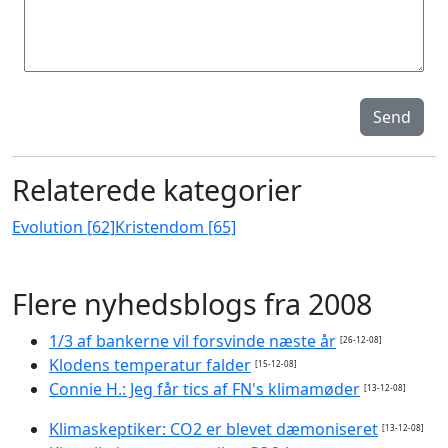
Send
Relaterede kategorier
Evolution [62]
Kristendom [65]
Flere nyhedsblogs fra 2008
1/3 af bankerne vil forsvinde næste år
[26-12-08]
Klodens temperatur falder
[15-12-08]
Connie H.: Jeg får tics af FN's klimamøder
[13-12-08]
Klimaskeptiker: CO2 er blevet dæmoniseret
[13-12-08]