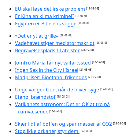
EU skal løse det irske problem
[16-06-08]
Er Kina en klima kriminel?
[11-06-08]
Egypten er Bibelens vugge
[10-06-08]
»Det er yt at grille«
[29-05-08]
Vadehavet stiger med stormskridt
[28-05-08]
Begravelsesplads til ateister
[28-05-08]
Jomfru Maria får nyt valfartssted
[22-05-08]
Ingen Sex in the City i Israel
[21-05-08]
Madpriser: Bioetanol frikendes
[21-05-08]
Unge vælger Gud, når de bliver syge
[19-05-08]
Etanol brændstof
[15-05-08]
Vatikanets astronom: Det er OK at tro på
rumvæsener.
[14-05-08]
Skær lidt af bøffen og spar masser af CO2
[05-05-08]
Stop ikke orkaner, styr dem.
[03-05-08]