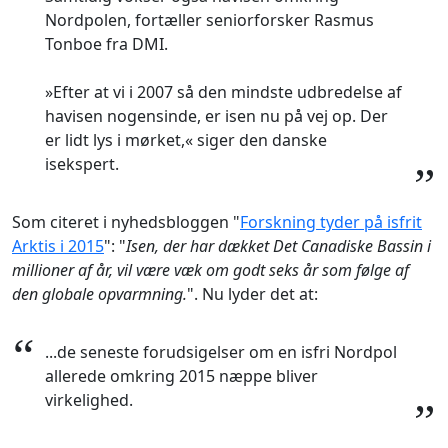
Nordpolen, fortæller seniorforsker Rasmus
Tonboe fra DMI.
»Efter at vi i 2007 så den mindste udbredelse af
havisen nogensinde, er isen nu på vej op. Der
er lidt lys i mørket,« siger den danske
isekspert.
”
Som citeret i nyhedsbloggen "
Forskning tyder på isfrit
Arktis i 2015
": "
Isen, der har dækket Det Canadiske Bassin i
millioner af år, vil være væk om godt seks år som følge af
den globale opvarmning.
". Nu lyder det at:
“
...de seneste forudsigelser om en isfri Nordpol
allerede omkring 2015 næppe bliver
virkelighed.
”