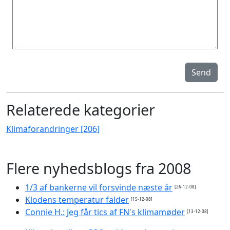
Send
Relaterede kategorier
Klimaforandringer [206]
Flere nyhedsblogs fra 2008
1/3 af bankerne vil forsvinde næste år
[26-12-08]
Klodens temperatur falder
[15-12-08]
Connie H.: Jeg får tics af FN's klimamøder
[13-12-08]