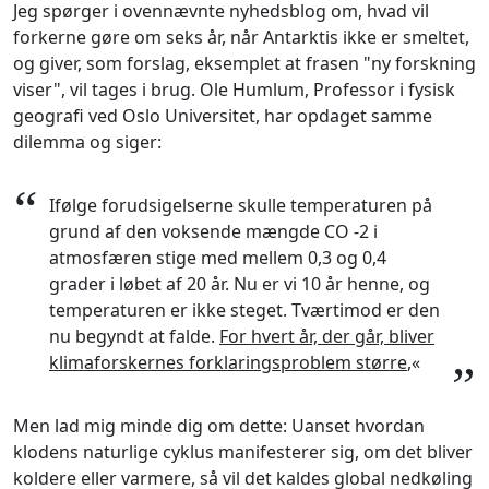
Jeg spørger i ovennævnte nyhedsblog om, hvad vil
forkerne gøre om seks år, når Antarktis ikke er smeltet,
og giver, som forslag, eksemplet at frasen "ny forskning
viser", vil tages i brug. Ole Humlum, Professor i fysisk
geografi ved Oslo Universitet, har opdaget samme
dilemma og siger:
“
Ifølge forudsigelserne skulle temperaturen på
grund af den voksende mængde CO -2 i
atmosfæren stige med mellem 0,3 og 0,4
grader i løbet af 20 år. Nu er vi 10 år henne, og
temperaturen er ikke steget. Tværtimod er den
nu begyndt at falde.
For hvert år, der går, bliver
klimaforskernes forklaringsproblem større
,«
”
Men lad mig minde dig om dette: Uanset hvordan
klodens naturlige cyklus manifesterer sig, om det bliver
koldere eller varmere, så vil det kaldes global nedkøling