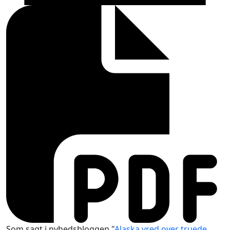
Som sagt i nyhedsbloggen "
Alaska vred over truede