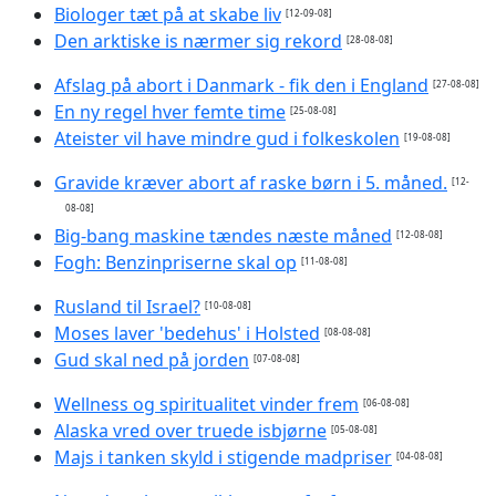
Biologer tæt på at skabe liv
[12-09-08]
Den arktiske is nærmer sig rekord
[28-08-08]
Afslag på abort i Danmark - fik den i England
[27-08-08]
En ny regel hver femte time
[25-08-08]
Ateister vil have mindre gud i folkeskolen
[19-08-08]
Gravide kræver abort af raske børn i 5. måned.
[12-
08-08]
Big-bang maskine tændes næste måned
[12-08-08]
Fogh: Benzinpriserne skal op
[11-08-08]
Rusland til Israel?
[10-08-08]
Moses laver 'bedehus' i Holsted
[08-08-08]
Gud skal ned på jorden
[07-08-08]
Wellness og spiritualitet vinder frem
[06-08-08]
Alaska vred over truede isbjørne
[05-08-08]
Majs i tanken skyld i stigende madpriser
[04-08-08]