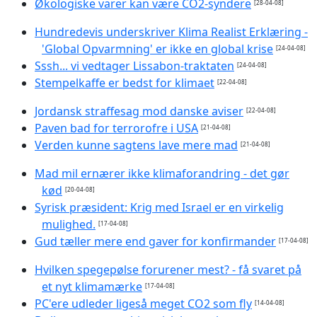
Økologiske varer kan være CO2-syndere
[28-04-08]
Hundredevis underskriver Klima Realist Erklæring -
'Global Opvarmning' er ikke en global krise
[24-04-08]
Sssh... vi vedtager Lissabon-traktaten
[24-04-08]
Stempelkaffe er bedst for klimaet
[22-04-08]
Jordansk straffesag mod danske aviser
[22-04-08]
Paven bad for terrorofre i USA
[21-04-08]
Verden kunne sagtens lave mere mad
[21-04-08]
Mad mil ernærer ikke klimaforandring - det gør
kød
[20-04-08]
Syrisk præsident: Krig med Israel er en virkelig
mulighed.
[17-04-08]
Gud tæller mere end gaver for konfirmander
[17-04-08]
Hvilken spegepølse forurener mest? - få svaret på
et nyt klimamærke
[17-04-08]
PC'ere udleder ligeså meget CO2 som fly
[14-04-08]