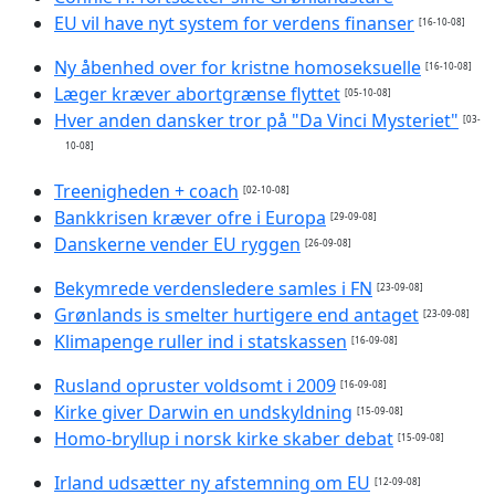
EU vil have nyt system for verdens finanser
[16-10-08]
Ny åbenhed over for kristne homoseksuelle
[16-10-08]
Læger kræver abortgrænse flyttet
[05-10-08]
Hver anden dansker tror på "Da Vinci Mysteriet"
[03-
10-08]
Treenigheden + coach
[02-10-08]
Bankkrisen kræver ofre i Europa
[29-09-08]
Danskerne vender EU ryggen
[26-09-08]
Bekymrede verdensledere samles i FN
[23-09-08]
Grønlands is smelter hurtigere end antaget
[23-09-08]
Klimapenge ruller ind i statskassen
[16-09-08]
Rusland opruster voldsomt i 2009
[16-09-08]
Kirke giver Darwin en undskyldning
[15-09-08]
Homo-bryllup i norsk kirke skaber debat
[15-09-08]
Irland udsætter ny afstemning om EU
[12-09-08]