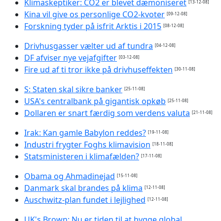
Klimaskeptiker: CO2 er blevet dæmoniseret
[13-12-08]
Kina vil give os personlige CO2-kvoter
[09-12-08]
Forskning tyder på isfrit Arktis i 2015
[08-12-08]
Drivhusgasser vælter ud af tundra
[04-12-08]
DF afviser nye vejafgifter
[03-12-08]
Fire ud af ti tror ikke på drivhuseffekten
[30-11-08]
S: Staten skal sikre banker
[25-11-08]
USA's centralbank på gigantisk opkøb
[25-11-08]
Dollaren er snart færdig som verdens valuta
[21-11-08]
Irak: Kan gamle Babylon reddes?
[19-11-08]
Industri frygter Foghs klimavision
[18-11-08]
Statsministeren i klimafælden?
[17-11-08]
Obama og Ahmadinejad
[15-11-08]
Danmark skal brandes på klima
[12-11-08]
Auschwitz-plan fundet i lejlighed
[12-11-08]
UK's Brown: Nu er tiden til at bygge global