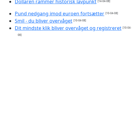
Dollaren rammer historisk lavpunkt
[14-04-08]
Pund nedgang imod euroen fortsætter
[10-04-08]
Smil - du bliver overvåget
[10-04-08]
Dit mindste klik bliver overvåget og registreret
[10-04-
08]
Mellemøsten ulmer
[09-04-08]
Voldelige spil gør børn aggressive
[08-04-08]
De hadede mig uden grund
[08-04-08]
Gore holdt klima-tale på Færøerne
[08-04-08]
Red miljøet - brænd din prut
[04-04-08]
Ny benzin kan ødelægge vores biler
[04-04-08]
Dobbelt så mange voldelige børn
[04-04-08]
Klimaændringer skyldes ikke solpletter
[04-04-08]
Gore lancerer massiv klimakampagne
[31-03-08]
Mørk aften med lille effekt
[30-03-08]
Sluk lyset og red pandaen
[28-03-08]