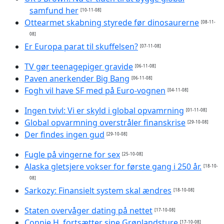
samfund her
[10-11-08]
Ottearmet skabning styrede før dinosaurerne
[08-11-
08]
Er Europa parat til skuffelsen?
[07-11-08]
TV gør teenagepiger gravide
[06-11-08]
Paven anerkender Big Bang
[06-11-08]
Fogh vil have SF med på Euro-vognen
[04-11-08]
Ingen tvivl: Vi er skyld i global opvamrning
[01-11-08]
Global opvarmning overstråler finanskrise
[29-10-08]
Der findes ingen gud
[29-10-08]
Fugle på vingerne for sex
[25-10-08]
Alaska gletsjere vokser for første gang i 250 år.
[18-10-
08]
Sarkozy: Finansielt system skal ændres
[18-10-08]
Staten overvåger dating på nettet
[17-10-08]
Connie H. fortsætter sine Grønlandsture
[17-10-08]