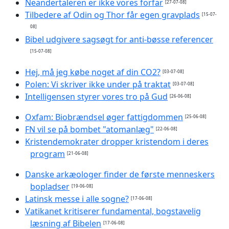
Neandertaleren er ikke vores forfar
[27-07-08]
Tilbedere af Odin og Thor får egen gravplads
[15-07-
08]
Bibel udgivere sagsøgt for anti-bøsse referencer
[15-07-08]
Hej, må jeg købe noget af din CO2?
[03-07-08]
Polen: Vi skriver ikke under på traktat
[03-07-08]
Intelligensen styrer vores tro på Gud
[26-06-08]
Oxfam: Biobrændsel øger fattigdommen
[25-06-08]
FN vil se på bombet "atomanlæg"
[22-06-08]
Kristendemokrater dropper kristendom i deres
program
[21-06-08]
Danske arkæologer finder de første menneskers
bopladser
[19-06-08]
Latinsk messe i alle sogne?
[17-06-08]
Vatikanet kritiserer fundamental, bogstavelig
læsning af Bibelen
[17-06-08]