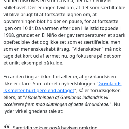
Kulden tilskrives en stor La Niña, der har nedkølet
Stillehavet. Der er ingen tvivl om, at det som særtilfælde
vil blive brugt til at fortsætte løgnen om, at
opvarmningen blot holder en pause, for at fortsætte
igen om 10 år. Da varmen efter den lille istid toppede i
1998, grundet en El Niño der gav temperaturen et spark
opefter, blev det dog ikke set som et særtilfælde, men
som en menenskeskabt årsag. "Videnskaben" må nok
tage det kort ud af ærmet nu, og fokusere på det som
et unikt eksempel på kulde.
En anden ting artiklen fortæller er, at grønlandsisen
ikke er i fare. Som citeret i nyhedsbloggen "
Grønlands
is smelter hurtigere end antaget
", så er forudsigelsen
ellers, at "
Afsmeltningen af Grønlands indlandsis vil
accelerere frem mod slutningen af dette århundrede.
". Nu
lyder virkelighedens tale at:
“
Samtidig vokser også havisen omkring