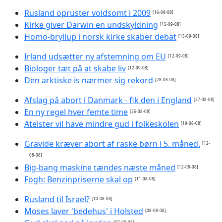
Rusland opruster voldsomt i 2009
[16-09-08]
Kirke giver Darwin en undskyldning
[15-09-08]
Homo-bryllup i norsk kirke skaber debat
[15-09-08]
Irland udsætter ny afstemning om EU
[12-09-08]
Biologer tæt på at skabe liv
[12-09-08]
Den arktiske is nærmer sig rekord
[28-08-08]
Afslag på abort i Danmark - fik den i England
[27-08-08]
En ny regel hver femte time
[25-08-08]
Ateister vil have mindre gud i folkeskolen
[19-08-08]
Gravide kræver abort af raske børn i 5. måned.
[12-
08-08]
Big-bang maskine tændes næste måned
[12-08-08]
Fogh: Benzinpriserne skal op
[11-08-08]
Rusland til Israel?
[10-08-08]
Moses laver 'bedehus' i Holsted
[08-08-08]