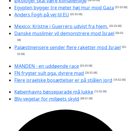
Økologer skal være klimavenlige
[08-03-08]
Egypten bygger tre meter høj mur mod Gaza
[07-03-08]
Anders Fogh på vej til EU
[05-03-08]
Mexico: Kristne i Guerrero udvist fra hjem.
[05-03-08]
Danske muslimer vil demonstrere mod Israel
[04-03-
08]
Palæstinensere sender flere raketter mod Israel
[03-
03-08]
MANDEN - en uddøende race
[03-03-08]
FN frygter sult pga. dyrere mad
[26-02-08]
Flere israelske bosættelser er på stjålen jord
[18-02-08]
Københavns bøsseparade må lukke
[15-02-08]
Bliv vegetar for miljøets skyld
[08-01-08]