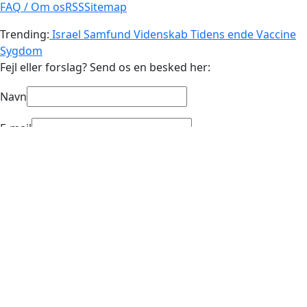
FAQ / Om os
RSS
Sitemap
Trending:
Israel
Samfund
Videnskab
Tidens ende
Vaccine
Sygdom
Fejl eller forslag? Send os en besked her:
Navn
E-mail
Emne
Besked
Title