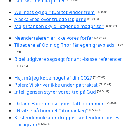
Gud skal ned på jorden
[07-08-08]
Wellness og spiritualitet vinder frem
[06-08-08]
Alaska vred over truede isbjørne
[05-08-08]
Majs i tanken skyld i stigende madpriser
[04-08-08]
Neandertaleren er ikke vores forfar
[27-07-08]
Tilbedere af Odin og Thor får egen gravplads
[15-07-
08]
Bibel udgivere sagsøgt for anti-bøsse referencer
[15-07-08]
Hej, må jeg købe noget af din CO2?
[03-07-08]
Polen: Vi skriver ikke under på traktat
[03-07-08]
Intelligensen styrer vores tro på Gud
[26-06-08]
Oxfam: Biobrændsel øger fattigdommen
[25-06-08]
FN vil se på bombet "atomanlæg"
[22-06-08]
Kristendemokrater dropper kristendom i deres
program
[21-06-08]