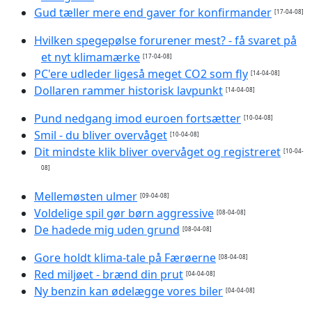
Gud tæller mere end gaver for konfirmander
[17-04-08]
Hvilken spegepølse forurener mest? - få svaret på
et nyt klimamærke
[17-04-08]
PC'ere udleder ligeså meget CO2 som fly
[14-04-08]
Dollaren rammer historisk lavpunkt
[14-04-08]
Pund nedgang imod euroen fortsætter
[10-04-08]
Smil - du bliver overvåget
[10-04-08]
Dit mindste klik bliver overvåget og registreret
[10-04-
08]
Mellemøsten ulmer
[09-04-08]
Voldelige spil gør børn aggressive
[08-04-08]
De hadede mig uden grund
[08-04-08]
Gore holdt klima-tale på Færøerne
[08-04-08]
Red miljøet - brænd din prut
[04-04-08]
Ny benzin kan ødelægge vores biler
[04-04-08]