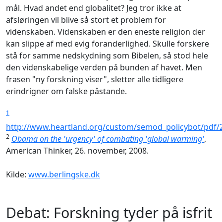
mål. Hvad andet end globalitet? Jeg tror ikke at
afsløringen vil blive så stort et problem for
videnskaben. Videnskaben er den eneste religion der
kan slippe af med evig foranderlighed. Skulle forskere
stå for samme nedskydning som Bibelen, så stod hele
den videnskabelige verden på bunden af havet. Men
frasen "ny forskning viser", sletter alle tidligere
erindrigner om falske påstande.
1
http://www.heartland.org/custom/semod_policybot/pdf/
2
Obama on the 'urgency' of combating 'global warming'
,
American Thinker, 26. november, 2008.
Kilde:
www.berlingske.dk
Debat: Forskning tyder på isfrit