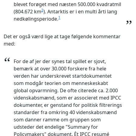
blevet forøget med næsten 500.000 kvadratmil
2
(804.672 km
). Antarktis er i en multi årti lang
1
nedkølingsperiode.
”
Det er også værd lige at tage følgende kommentar
med:
“
For de af jer der synes tal spillet er sjovt,
bemærk at over 30.000 forskere fra hele
verden har underskrevet startdokumentet
som modgår teorien om menneskeskabt
global opvarmning. De ofte citerede ca. 2.000
videnskabsmænd, som er associeret med IPCC
dokumenter, er genstand for politisk filtrerings
standarder fra omkring 40 videnskabsmænd
som danner ramme om gruppen som
udsteder det endelige "Summary for
Policymakers" dokument. Èt IPCC resumé