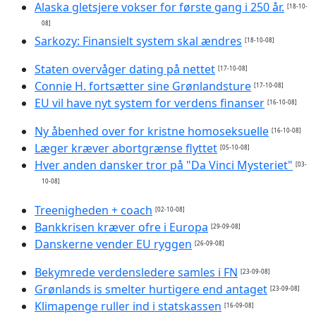
Alaska gletsjere vokser for første gang i 250 år.
[18-10-
08]
Sarkozy: Finansielt system skal ændres
[18-10-08]
Staten overvåger dating på nettet
[17-10-08]
Connie H. fortsætter sine Grønlandsture
[17-10-08]
EU vil have nyt system for verdens finanser
[16-10-08]
Ny åbenhed over for kristne homoseksuelle
[16-10-08]
Læger kræver abortgrænse flyttet
[05-10-08]
Hver anden dansker tror på "Da Vinci Mysteriet"
[03-
10-08]
Treenigheden + coach
[02-10-08]
Bankkrisen kræver ofre i Europa
[29-09-08]
Danskerne vender EU ryggen
[26-09-08]
Bekymrede verdensledere samles i FN
[23-09-08]
Grønlands is smelter hurtigere end antaget
[23-09-08]
Klimapenge ruller ind i statskassen
[16-09-08]