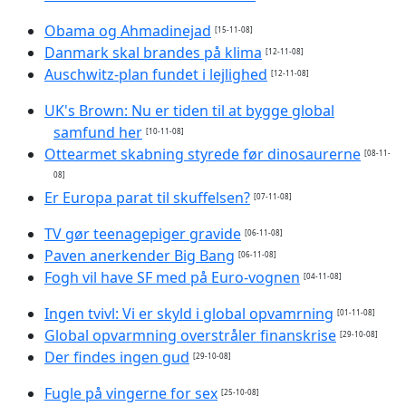
Obama og Ahmadinejad
[15-11-08]
Danmark skal brandes på klima
[12-11-08]
Auschwitz-plan fundet i lejlighed
[12-11-08]
UK's Brown: Nu er tiden til at bygge global
samfund her
[10-11-08]
Ottearmet skabning styrede før dinosaurerne
[08-11-
08]
Er Europa parat til skuffelsen?
[07-11-08]
TV gør teenagepiger gravide
[06-11-08]
Paven anerkender Big Bang
[06-11-08]
Fogh vil have SF med på Euro-vognen
[04-11-08]
Ingen tvivl: Vi er skyld i global opvamrning
[01-11-08]
Global opvarmning overstråler finanskrise
[29-10-08]
Der findes ingen gud
[29-10-08]
Fugle på vingerne for sex
[25-10-08]