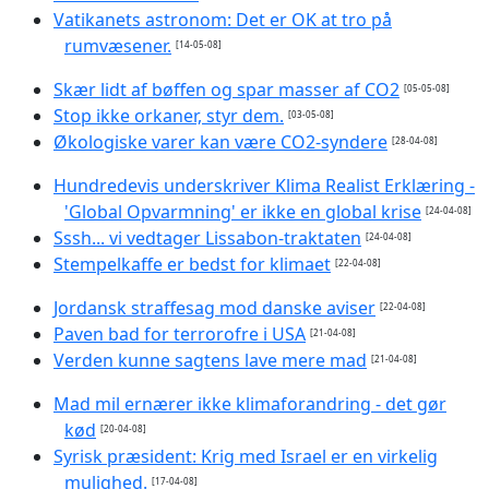
Vatikanets astronom: Det er OK at tro på
rumvæsener.
[14-05-08]
Skær lidt af bøffen og spar masser af CO2
[05-05-08]
Stop ikke orkaner, styr dem.
[03-05-08]
Økologiske varer kan være CO2-syndere
[28-04-08]
Hundredevis underskriver Klima Realist Erklæring -
'Global Opvarmning' er ikke en global krise
[24-04-08]
Sssh... vi vedtager Lissabon-traktaten
[24-04-08]
Stempelkaffe er bedst for klimaet
[22-04-08]
Jordansk straffesag mod danske aviser
[22-04-08]
Paven bad for terrorofre i USA
[21-04-08]
Verden kunne sagtens lave mere mad
[21-04-08]
Mad mil ernærer ikke klimaforandring - det gør
kød
[20-04-08]
Syrisk præsident: Krig med Israel er en virkelig
mulighed.
[17-04-08]