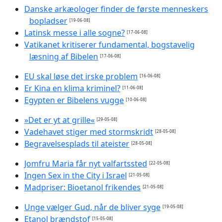
Danske arkæologer finder de første menneskers
bopladser
[19-06-08]
Latinsk messe i alle sogne?
[17-06-08]
Vatikanet kritiserer fundamental, bogstavelig
læsning af Bibelen
[17-06-08]
EU skal løse det irske problem
[16-06-08]
Er Kina en klima kriminel?
[11-06-08]
Egypten er Bibelens vugge
[10-06-08]
»Det er yt at grille«
[29-05-08]
Vadehavet stiger med stormskridt
[28-05-08]
Begravelsesplads til ateister
[28-05-08]
Jomfru Maria får nyt valfartssted
[22-05-08]
Ingen Sex in the City i Israel
[21-05-08]
Madpriser: Bioetanol frikendes
[21-05-08]
Unge vælger Gud, når de bliver syge
[19-05-08]
Etanol brændstof
[15-05-08]