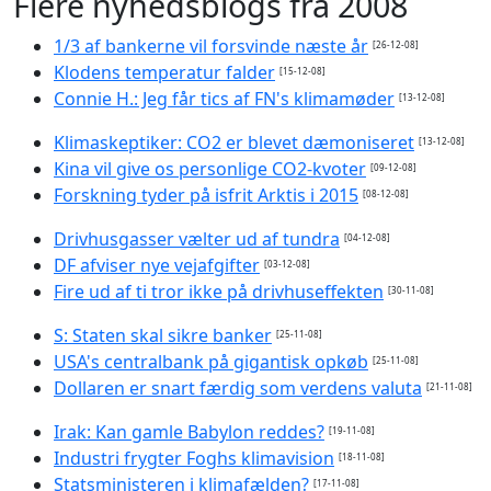
Flere nyhedsblogs fra 2008
1/3 af bankerne vil forsvinde næste år
[26-12-08]
Klodens temperatur falder
[15-12-08]
Connie H.: Jeg får tics af FN's klimamøder
[13-12-08]
Klimaskeptiker: CO2 er blevet dæmoniseret
[13-12-08]
Kina vil give os personlige CO2-kvoter
[09-12-08]
Forskning tyder på isfrit Arktis i 2015
[08-12-08]
Drivhusgasser vælter ud af tundra
[04-12-08]
DF afviser nye vejafgifter
[03-12-08]
Fire ud af ti tror ikke på drivhuseffekten
[30-11-08]
S: Staten skal sikre banker
[25-11-08]
USA's centralbank på gigantisk opkøb
[25-11-08]
Dollaren er snart færdig som verdens valuta
[21-11-08]
Irak: Kan gamle Babylon reddes?
[19-11-08]
Industri frygter Foghs klimavision
[18-11-08]
Statsministeren i klimafælden?
[17-11-08]