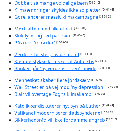
Dobbelt så mange voldelige børn
[04-04-08]
Klimaændringer skyldes ikke solpletter
[04-04-08]
Gore lancerer massiv klimakampagne
[31-03-08]
Mørk aften med lille effekt
[30-03-08]
Sluk lyset og red pandaen
[28-03-08]
Påskens 'mirakler'
[28-03-08]
Verdens første gravide mand
[28-03-08]
Kæmpe stykke knækket af Antarktis
[27-03-08]
Banker går 'ny verdensorden' i møde
[17-03-08]
Mennesket skaber flere jordskælv
[17-03-08]
Wall Street er på vej mod 'ny depression'
[16-03-08]
Blair vil overtage Foghs klimakamp
[15-03-08]
Katolikker diskuterer nyt syn på Luther
[11-03-08]
Vatikanet moderniserer dødssynderne
[10-03-08]
Sikkerhedsråd vil ikke fordømme angreb
[08-03-08]