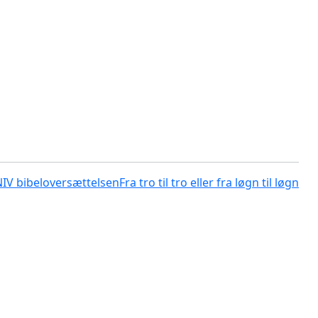
NIV bibeloversættelsen
Fra tro til tro eller fra løgn til løgn