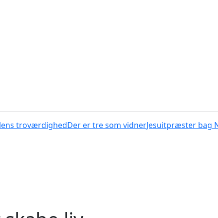
lens troværdighed
Der er tre som vidner
Jesuitpræster bag 