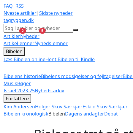
FAQ
|
RSS
Nyeste artikler
|
Sidste nyheder
tagryggen
.dk
ulæste
ulæste
2
5
Artikler
Nyheder
Artikel-emner
Nyheds-emner
Bibelen
Læs Bibelen online
Hent Bibelen til Kindle
Bibelens historie
Bibelens modsigelser og fejltagelser
Bibe
Musik
Bøger
Israel 2023-25
Nyheds-arkiv
Forfattere
Kim Andersen
Holger Skov Særkjær
Eskild Skov Særkjær
Bibelen kronologisk
Bibelen
Dagens andagter
Debat