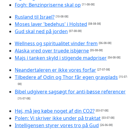
Fogh: Benzinpriserne skal op
[11-08-08]
Rusland til Israel?
[10-08-08]
Moses laver 'bedehus' i Holsted
[08-08-08]
Gud skal ned på jorden
[07-08-08]
Wellness og spiritualitet vinder frem
[06-08-08]
Alaska vred over truede isbjørne
[05-08-08]
Majs i tanken skyld i stigende madpriser
[04-08-08]
Neandertaleren er ikke vores forfar
[27-07-08]
Tilbedere af Odin og Thor får egen gravplads
[15-07-
08]
Bibel udgivere sagsøgt for anti-bøsse referencer
[15-07-08]
Hej, må jeg købe noget af din CO2?
[03-07-08]
Polen: Vi skriver ikke under på traktat
[03-07-08]
Intelligensen styrer vores tro på Gud
[26-06-08]