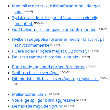
Mad mil ernærer ikke klimaforandring - det gør
kød
[20-04-08]
Syrisk præsident: Krig med Israel er en virkelig
mulighed.
[17-04-08]
Gud tæller mere end gaver for konfirmander
[17-04-08]
Hvilken spegepølse forurener mest? - få svaret på
et nyt klimamærke
[17-04-08]
PC'ere udleder ligeså meget CO2 som fly
[14-04-08]
Dollaren rammer historisk lavpunkt
[14-04-08]
Pund nedgang imod euroen fortsætter
[10-04-08]
Smil - du bliver overvåget
[10-04-08]
Dit mindste klik bliver overvåget og registreret
[10-04-
08]
Mellemøsten ulmer
[09-04-08]
Voldelige spil gør børn aggressive
[08-04-08]
De hadede mig uden grund
[08-04-08]