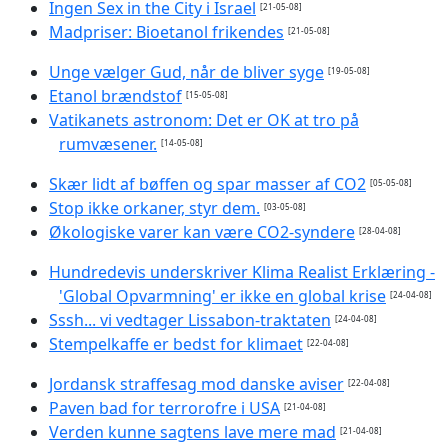
Ingen Sex in the City i Israel
[21-05-08]
Madpriser: Bioetanol frikendes
[21-05-08]
Unge vælger Gud, når de bliver syge
[19-05-08]
Etanol brændstof
[15-05-08]
Vatikanets astronom: Det er OK at tro på
rumvæsener.
[14-05-08]
Skær lidt af bøffen og spar masser af CO2
[05-05-08]
Stop ikke orkaner, styr dem.
[03-05-08]
Økologiske varer kan være CO2-syndere
[28-04-08]
Hundredevis underskriver Klima Realist Erklæring -
'Global Opvarmning' er ikke en global krise
[24-04-08]
Sssh... vi vedtager Lissabon-traktaten
[24-04-08]
Stempelkaffe er bedst for klimaet
[22-04-08]
Jordansk straffesag mod danske aviser
[22-04-08]
Paven bad for terrorofre i USA
[21-04-08]
Verden kunne sagtens lave mere mad
[21-04-08]