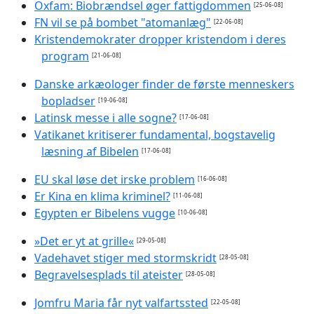
Oxfam: Biobrændsel øger fattigdommen
[25-06-08]
FN vil se på bombet "atomanlæg"
[22-06-08]
Kristendemokrater dropper kristendom i deres
program
[21-06-08]
Danske arkæologer finder de første menneskers
bopladser
[19-06-08]
Latinsk messe i alle sogne?
[17-06-08]
Vatikanet kritiserer fundamental, bogstavelig
læsning af Bibelen
[17-06-08]
EU skal løse det irske problem
[16-06-08]
Er Kina en klima kriminel?
[11-06-08]
Egypten er Bibelens vugge
[10-06-08]
»Det er yt at grille«
[29-05-08]
Vadehavet stiger med stormskridt
[28-05-08]
Begravelsesplads til ateister
[28-05-08]
Jomfru Maria får nyt valfartssted
[22-05-08]