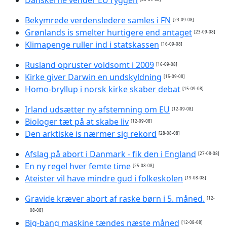
Bekymrede verdensledere samles i FN
[23-09-08]
Grønlands is smelter hurtigere end antaget
[23-09-08]
Klimapenge ruller ind i statskassen
[16-09-08]
Rusland opruster voldsomt i 2009
[16-09-08]
Kirke giver Darwin en undskyldning
[15-09-08]
Homo-bryllup i norsk kirke skaber debat
[15-09-08]
Irland udsætter ny afstemning om EU
[12-09-08]
Biologer tæt på at skabe liv
[12-09-08]
Den arktiske is nærmer sig rekord
[28-08-08]
Afslag på abort i Danmark - fik den i England
[27-08-08]
En ny regel hver femte time
[25-08-08]
Ateister vil have mindre gud i folkeskolen
[19-08-08]
Gravide kræver abort af raske børn i 5. måned.
[12-
08-08]
Big-bang maskine tændes næste måned
[12-08-08]