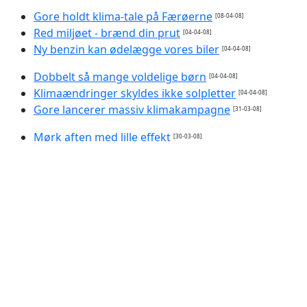
Gore holdt klima-tale på Færøerne
[08-04-08]
Red miljøet - brænd din prut
[04-04-08]
Ny benzin kan ødelægge vores biler
[04-04-08]
Dobbelt så mange voldelige børn
[04-04-08]
Klimaændringer skyldes ikke solpletter
[04-04-08]
Gore lancerer massiv klimakampagne
[31-03-08]
Mørk aften med lille effekt
[30-03-08]
Sluk lyset og red pandaen
[28-03-08]
Påskens 'mirakler'
[28-03-08]
Verdens første gravide mand
[28-03-08]
Kæmpe stykke knækket af Antarktis
[27-03-08]
Banker går 'ny verdensorden' i møde
[17-03-08]
Mennesket skaber flere jordskælv
[17-03-08]
Wall Street er på vej mod 'ny depression'
[16-03-08]
Blair vil overtage Foghs klimakamp
[15-03-08]