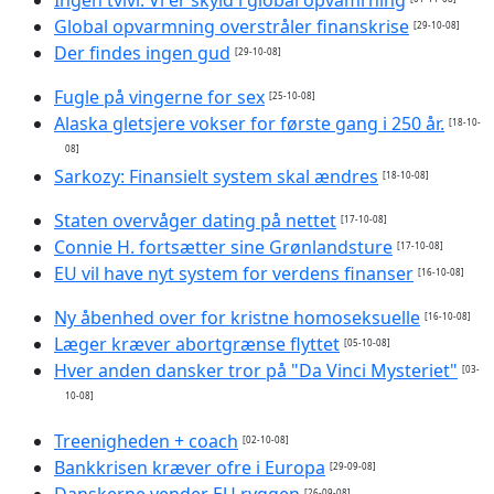
Global opvarmning overstråler finanskrise
[29-10-08]
Der findes ingen gud
[29-10-08]
Fugle på vingerne for sex
[25-10-08]
Alaska gletsjere vokser for første gang i 250 år.
[18-10-
08]
Sarkozy: Finansielt system skal ændres
[18-10-08]
Staten overvåger dating på nettet
[17-10-08]
Connie H. fortsætter sine Grønlandsture
[17-10-08]
EU vil have nyt system for verdens finanser
[16-10-08]
Ny åbenhed over for kristne homoseksuelle
[16-10-08]
Læger kræver abortgrænse flyttet
[05-10-08]
Hver anden dansker tror på "Da Vinci Mysteriet"
[03-
10-08]
Treenigheden + coach
[02-10-08]
Bankkrisen kræver ofre i Europa
[29-09-08]
Danskerne vender EU ryggen
[26-09-08]