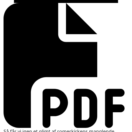
Så får vi igen et glimt af romerkirkens manglende