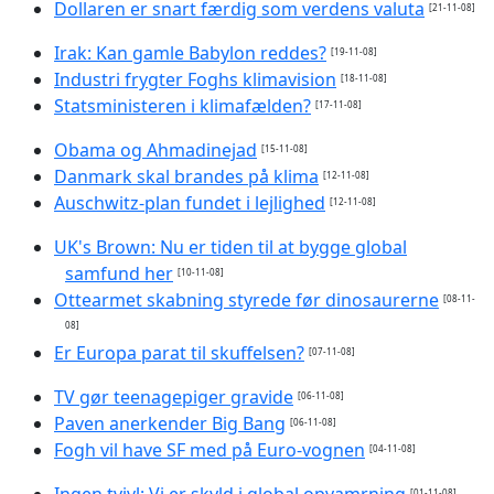
Dollaren er snart færdig som verdens valuta
[21-11-08]
Irak: Kan gamle Babylon reddes?
[19-11-08]
Industri frygter Foghs klimavision
[18-11-08]
Statsministeren i klimafælden?
[17-11-08]
Obama og Ahmadinejad
[15-11-08]
Danmark skal brandes på klima
[12-11-08]
Auschwitz-plan fundet i lejlighed
[12-11-08]
UK's Brown: Nu er tiden til at bygge global
samfund her
[10-11-08]
Ottearmet skabning styrede før dinosaurerne
[08-11-
08]
Er Europa parat til skuffelsen?
[07-11-08]
TV gør teenagepiger gravide
[06-11-08]
Paven anerkender Big Bang
[06-11-08]
Fogh vil have SF med på Euro-vognen
[04-11-08]
Ingen tvivl: Vi er skyld i global opvamrning
[01-11-08]