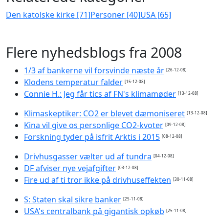
Den katolske kirke [71]
Personer [40]
USA [65]
Flere nyhedsblogs fra 2008
1/3 af bankerne vil forsvinde næste år
[26-12-08]
Klodens temperatur falder
[15-12-08]
Connie H.: Jeg får tics af FN's klimamøder
[13-12-08]
Klimaskeptiker: CO2 er blevet dæmoniseret
[13-12-08]
Kina vil give os personlige CO2-kvoter
[09-12-08]
Forskning tyder på isfrit Arktis i 2015
[08-12-08]
Drivhusgasser vælter ud af tundra
[04-12-08]
DF afviser nye vejafgifter
[03-12-08]
Fire ud af ti tror ikke på drivhuseffekten
[30-11-08]
S: Staten skal sikre banker
[25-11-08]
USA's centralbank på gigantisk opkøb
[25-11-08]