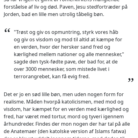
forståelse af liv og død. Paven, Jesu stedfortræder på
Jorden, bad en lille men utrolig tåbelig bøn.
“
"Trøst og giv os opmuntring, styrk vores håb
og giv os visdom og mod til altid at kæmpe for
en verden, hvor der hersker sand fred og
kærlighed mellem nationer og alle mennesker,"
sagde den tysk-fødte pave, der bad for, at de
over 3000 mennesker, som mistede livet i
terrorangrebet, kan få evig fred.
”
Det er jo en sød lille bøn, men uden nogen form for
realisme. Måden hvorpå katolicismen, med mod og
visdom, har kæmpet for en verden med kærlighed og
fred, har været med tortur, mord og tyveri igennem
århundreder. Findes der mon nogen der har tal på alle
de Anatemaer (den katolske version af Islams fatwa)