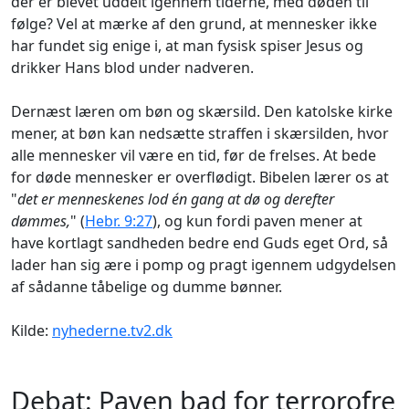
der er blevet uddelt igennem tiderne, med døden til
følge? Vel at mærke af den grund, at mennesker ikke
har fundet sig enige i, at man fysisk spiser Jesus og
drikker Hans blod under nadveren.
Dernæst læren om bøn og skærsild. Den katolske kirke
mener, at bøn kan nedsætte straffen i skærsilden, hvor
alle mennesker vil være en tid, før de frelses. At bede
for døde mennesker er overflødigt. Bibelen lærer os at
"
det er menneskenes lod én gang at dø og derefter
dømmes,
" (
Hebr. 9:27
), og kun fordi paven mener at
have kortlagt sandheden bedre end Guds eget Ord, så
lader han sig ære i pomp og pragt igennem udgydelsen
af sådanne tåbelige og dumme bønner.
Kilde:
nyhederne.tv2.dk
Debat: Paven bad for terrorofre