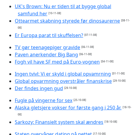
UK's Brown: Nu er tiden til at bygge global
samfund her
[10-11-08]
Ottearmet skabning styrede før dinosaurerne
[08-11-
08]
Er Europa parat til skuffelsen?
[07-11-08]
TV gør teenagepiger gravide
[06-11-08]
Paven anerkender Big Bang
[06-11-08]
Fogh vil have SF med på Euro-vognen
[04-11-08]
Ingen tvivl: Vi er skyld i global opvamrning
[01-11-08]
Global opvarmning overstråler finanskrise
[29-10-08]
Der findes ingen gud
[29-10-08]
Fugle på vingerne for sex
[25-10-08]
Alaska gletsjere vokser for første gang i 250 år.
[18-10-
08]
Sarkozy: Finansielt system skal ændres
[18-10-08]
Staten overvåger dating på nettet
[17-10-08]