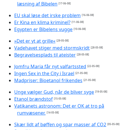
læsning af Bibelen
[17-06-08]
EU skal løse det irske problem
[16-06-08]
Er Kina en klima kriminel?
[11-06-08]
Egypten er Bibelens vugge
[10-06-08]
»Det er yt at grille«
[29-05-08]
Vadehavet stiger med stormskridt
[28-05-08]
Begravelsesplads til ateister
[28-05-08]
Jomfru Maria får nyt valfartssted
[22-05-08]
Ingen Sex in the City i Israel
[21-05-08]
Madpriser: Bioetanol frikendes
[21-05-08]
Unge vælger Gud, når de bliver syge
[19-05-08]
Etanol brændstof
[15-05-08]
Vatikanets astronom: Det er OK at tro på
rumvæsener.
[14-05-08]
Skær lidt af bøffen og spar masser af CO2
[05-05-08]