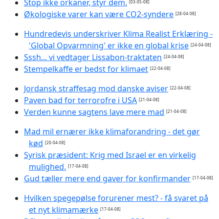
Stop ikke orkaner, styr dem.
[03-05-08]
Økologiske varer kan være CO2-syndere
[28-04-08]
Hundredevis underskriver Klima Realist Erklæring -
'Global Opvarmning' er ikke en global krise
[24-04-08]
Sssh... vi vedtager Lissabon-traktaten
[24-04-08]
Stempelkaffe er bedst for klimaet
[22-04-08]
Jordansk straffesag mod danske aviser
[22-04-08]
Paven bad for terrorofre i USA
[21-04-08]
Verden kunne sagtens lave mere mad
[21-04-08]
Mad mil ernærer ikke klimaforandring - det gør
kød
[20-04-08]
Syrisk præsident: Krig med Israel er en virkelig
mulighed.
[17-04-08]
Gud tæller mere end gaver for konfirmander
[17-04-08]
Hvilken spegepølse forurener mest? - få svaret på
et nyt klimamærke
[17-04-08]