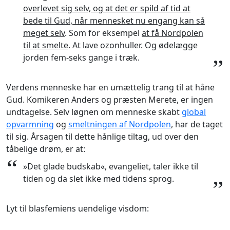
overlevet sig selv, og at det er spild af tid at
bede til Gud, når mennesket nu engang kan så
meget selv
. Som for eksempel
at få Nordpolen
til at smelte
. At lave ozonhuller. Og ødelægge
jorden fem-seks gange i træk.
”
Verdens menneske har en umættelig trang til at håne
Gud. Komikeren Anders og præsten Merete, er ingen
undtagelse. Selv løgnen om menneske skabt
global
opvarmning
og
smeltningen af Nordpolen
, har de taget
til sig. Årsagen til dette hånlige tiltag, ud over den
tåbelige drøm, er at:
“
»Det glade budskab«, evangeliet, taler ikke til
tiden og da slet ikke med tidens sprog.
”
Lyt til blasfemiens uendelige visdom: