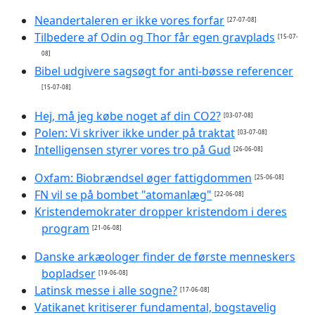
Neandertaleren er ikke vores forfar
[27-07-08]
Tilbedere af Odin og Thor får egen gravplads
[15-07-
08]
Bibel udgivere sagsøgt for anti-bøsse referencer
[15-07-08]
Hej, må jeg købe noget af din CO2?
[03-07-08]
Polen: Vi skriver ikke under på traktat
[03-07-08]
Intelligensen styrer vores tro på Gud
[26-06-08]
Oxfam: Biobrændsel øger fattigdommen
[25-06-08]
FN vil se på bombet "atomanlæg"
[22-06-08]
Kristendemokrater dropper kristendom i deres
program
[21-06-08]
Danske arkæologer finder de første menneskers
bopladser
[19-06-08]
Latinsk messe i alle sogne?
[17-06-08]
Vatikanet kritiserer fundamental, bogstavelig