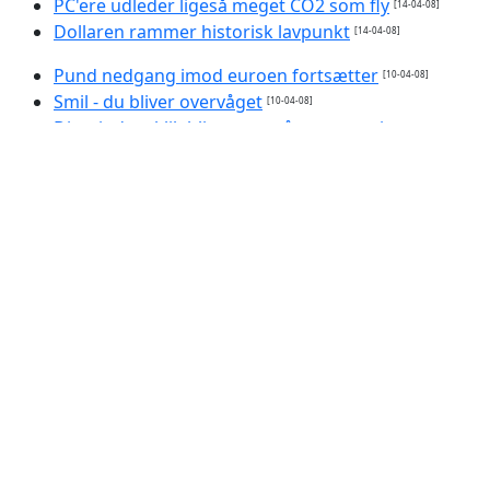
PC'ere udleder ligeså meget CO2 som fly
[14-04-08]
Dollaren rammer historisk lavpunkt
[14-04-08]
Pund nedgang imod euroen fortsætter
[10-04-08]
Smil - du bliver overvåget
[10-04-08]
Dit mindste klik bliver overvåget og registreret
[10-04-
08]
Mellemøsten ulmer
[09-04-08]
Voldelige spil gør børn aggressive
[08-04-08]
De hadede mig uden grund
[08-04-08]
Gore holdt klima-tale på Færøerne
[08-04-08]
Red miljøet - brænd din prut
[04-04-08]
Ny benzin kan ødelægge vores biler
[04-04-08]
Dobbelt så mange voldelige børn
[04-04-08]
Klimaændringer skyldes ikke solpletter
[04-04-08]
Gore lancerer massiv klimakampagne
[31-03-08]
Mørk aften med lille effekt
[30-03-08]