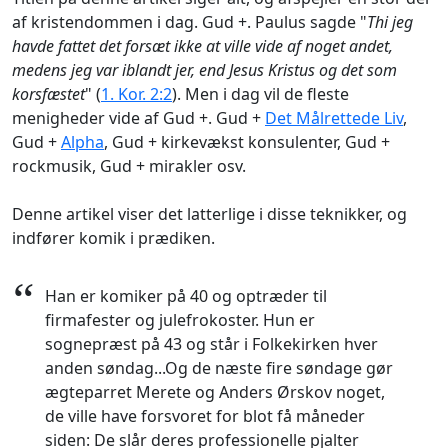
af kristendommen i dag. Gud +. Paulus sagde "
Thi jeg
havde fattet det forsæt ikke at ville vide af noget andet,
medens jeg var iblandt jer, end Jesus Kristus og det som
korsfæstet
" (
1. Kor. 2:2
). Men i dag vil de fleste
menigheder vide af Gud +. Gud +
Det Målrettede Liv
,
Gud +
Alpha
, Gud + kirkevækst konsulenter, Gud +
rockmusik, Gud + mirakler osv.
Denne artikel viser det latterlige i disse teknikker, og
indfører komik i prædiken.
“
Han er komiker på 40 og optræder til
firmafester og julefrokoster. Hun er
sognepræst på 43 og står i Folkekirken hver
anden søndag...Og de næste fire søndage gør
ægteparret Merete og Anders Ørskov noget,
de ville have forsvoret for blot få måneder
siden: De slår deres professionelle pjalter