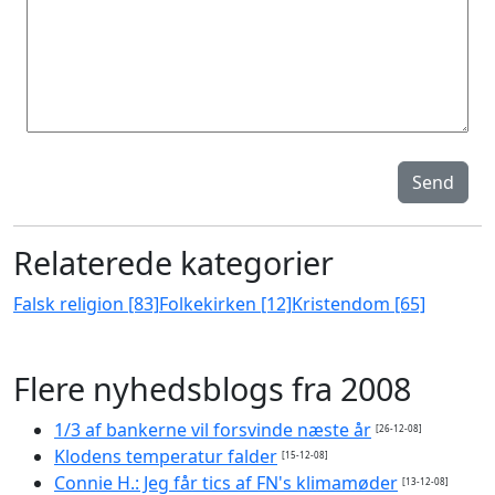
Send
Relaterede kategorier
Falsk religion [83]
Folkekirken [12]
Kristendom [65]
Flere nyhedsblogs fra 2008
1/3 af bankerne vil forsvinde næste år
[26-12-08]
Klodens temperatur falder
[15-12-08]
Connie H.: Jeg får tics af FN's klimamøder
[13-12-08]