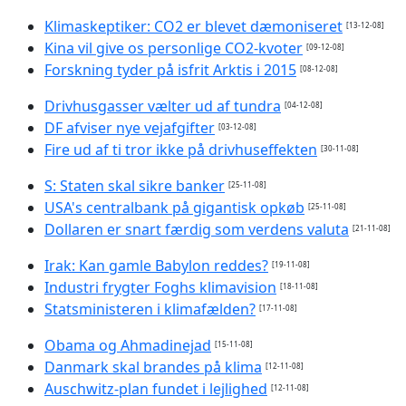
Klimaskeptiker: CO2 er blevet dæmoniseret
[13-12-08]
Kina vil give os personlige CO2-kvoter
[09-12-08]
Forskning tyder på isfrit Arktis i 2015
[08-12-08]
Drivhusgasser vælter ud af tundra
[04-12-08]
DF afviser nye vejafgifter
[03-12-08]
Fire ud af ti tror ikke på drivhuseffekten
[30-11-08]
S: Staten skal sikre banker
[25-11-08]
USA's centralbank på gigantisk opkøb
[25-11-08]
Dollaren er snart færdig som verdens valuta
[21-11-08]
Irak: Kan gamle Babylon reddes?
[19-11-08]
Industri frygter Foghs klimavision
[18-11-08]
Statsministeren i klimafælden?
[17-11-08]
Obama og Ahmadinejad
[15-11-08]
Danmark skal brandes på klima
[12-11-08]
Auschwitz-plan fundet i lejlighed
[12-11-08]