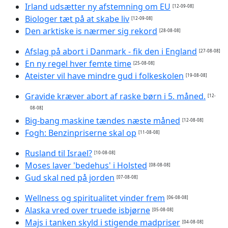
Irland udsætter ny afstemning om EU
[12-09-08]
Biologer tæt på at skabe liv
[12-09-08]
Den arktiske is nærmer sig rekord
[28-08-08]
Afslag på abort i Danmark - fik den i England
[27-08-08]
En ny regel hver femte time
[25-08-08]
Ateister vil have mindre gud i folkeskolen
[19-08-08]
Gravide kræver abort af raske børn i 5. måned.
[12-
08-08]
Big-bang maskine tændes næste måned
[12-08-08]
Fogh: Benzinpriserne skal op
[11-08-08]
Rusland til Israel?
[10-08-08]
Moses laver 'bedehus' i Holsted
[08-08-08]
Gud skal ned på jorden
[07-08-08]
Wellness og spiritualitet vinder frem
[06-08-08]
Alaska vred over truede isbjørne
[05-08-08]
Majs i tanken skyld i stigende madpriser
[04-08-08]