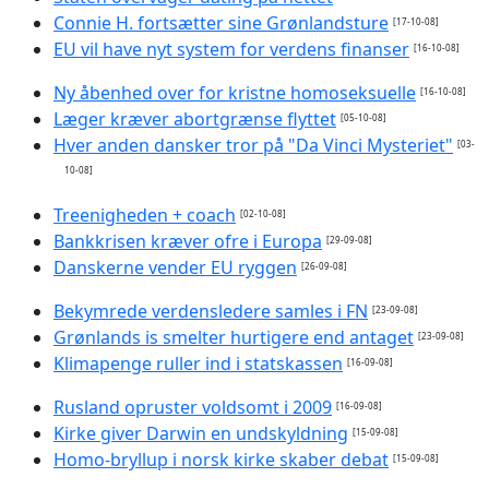
Connie H. fortsætter sine Grønlandsture
[17-10-08]
EU vil have nyt system for verdens finanser
[16-10-08]
Ny åbenhed over for kristne homoseksuelle
[16-10-08]
Læger kræver abortgrænse flyttet
[05-10-08]
Hver anden dansker tror på "Da Vinci Mysteriet"
[03-
10-08]
Treenigheden + coach
[02-10-08]
Bankkrisen kræver ofre i Europa
[29-09-08]
Danskerne vender EU ryggen
[26-09-08]
Bekymrede verdensledere samles i FN
[23-09-08]
Grønlands is smelter hurtigere end antaget
[23-09-08]
Klimapenge ruller ind i statskassen
[16-09-08]
Rusland opruster voldsomt i 2009
[16-09-08]
Kirke giver Darwin en undskyldning
[15-09-08]
Homo-bryllup i norsk kirke skaber debat
[15-09-08]