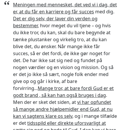
“
Meningen med mennesket, det ved vi i dag, det
er, at du får en karriere og får succes
med dig.
Det er dig selv, der laver din verden og
bestemmer
, hvor meget du vil tjene – og hvis
du ikke tror, du kan, skal du bare begynde at
tænke plustanker og virkelig tro, at du kan
blive det, du ønsker. Når mange ikke får
succes, så er det fordi, de ikke gør noget for
det. De har ikke sat sig ned og fundet på
nogen værdier og en vision og mission. Og så
er det jo ikke så sært, nogle folk ender med
give op og går i kirke, af bare
forvirring...
Mange tror, at bare fordi Gud er et
godt brand , så kan han også bruges i dag
.
Men der er sket det siden, at
vi har opfundet
så mange andre hjælpemidler end Gud, at nu
kan vi sagtens klare os selv
, og i mange tilfælde
er det
tidsspild eller direkte uforsvarligt at