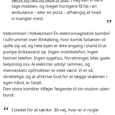
sætte sig ned og bede til Gud
. I dag kan vi bare
tage mobilen, og meget hurtigere få fat i en
ambulance – eller en pizza – afhængig af hvad
vi mangler mest.
”
1
Velkommen i folkekirken! Én elektromagnetisk bombe
i luftrummet over Rinkøbing, hvor komik fadæsen vil
spille sig ud, og hele byen er ikke engang i stand til at
pumpe drikkevand op. Ingen mobiltelefon, ingen
fastnet telefon. Ingen sygehus, forretninger, biler, gade
belysning osv. Al elektrisk udstyr lammes, og
menneskets opfindelser er intet værd. Vi er så
skrøbelige, og at afskrive Gud for at lægge skæbnen i
egen hånd, er fatalt.
Den store komiker tilføjer følgende til sin visdom uden
bund:
“
I stedet for at tænke: 'åh nej, hvor er vi nogle