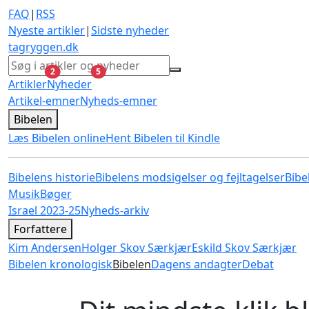
FAQ
|
RSS
Nyeste artikler
|
Sidste nyheder
tagryggen
.dk
ulæste
ulæste
2
5
Artikler
Nyheder
Artikel-emner
Nyheds-emner
Bibelen
Læs Bibelen online
Hent Bibelen til Kindle
Bibelens historie
Bibelens modsigelser og fejltagelser
Bibe
Musik
Bøger
Israel 2023-25
Nyheds-arkiv
Forfattere
Kim Andersen
Holger Skov Særkjær
Eskild Skov Særkjær
Bibelen kronologisk
Bibelen
Dagens andagter
Debat