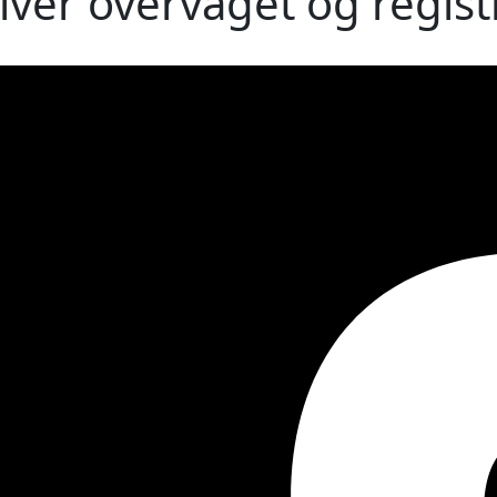
liver overvåget og regist