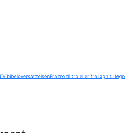
NIV bibeloversættelsen
Fra tro til tro eller fra løgn til løgn