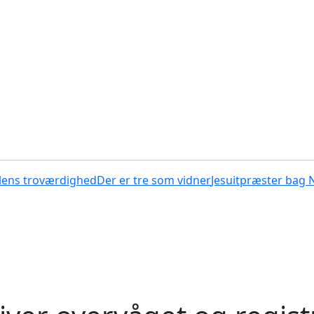
lens troværdighed
Der er tre som vidner
Jesuitpræster bag 