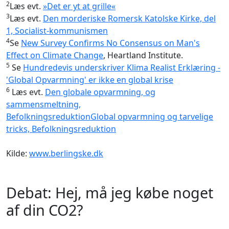
2
Læs evt.
»Det er yt at grille«
3
Læs evt.
Den morderiske Romersk Katolske Kirke, del
1, Socialist-kommunismen
4
Se
New Survey Confirms No Consensus on Man's
Effect on Climate Change
, Heartland Institute.
5
Se
Hundredevis underskriver Klima Realist Erklæring -
'Global Opvarmning' er ikke en global krise
6
Læs evt.
Den globale opvarmning, og
sammensmeltning,
Befolkningsreduktion
Global opvarmning og tarvelige
tricks, Befolkningsreduktion
Kilde:
www.berlingske.dk
Debat: Hej, må jeg købe noget
af din CO2?