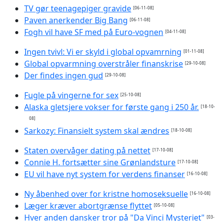
TV gør teenagepiger gravide
[06-11-08]
Paven anerkender Big Bang
[06-11-08]
Fogh vil have SF med på Euro-vognen
[04-11-08]
Ingen tvivl: Vi er skyld i global opvamrning
[01-11-08]
Global opvarmning overstråler finanskrise
[29-10-08]
Der findes ingen gud
[29-10-08]
Fugle på vingerne for sex
[25-10-08]
Alaska gletsjere vokser for første gang i 250 år.
[18-10-
08]
Sarkozy: Finansielt system skal ændres
[18-10-08]
Staten overvåger dating på nettet
[17-10-08]
Connie H. fortsætter sine Grønlandsture
[17-10-08]
EU vil have nyt system for verdens finanser
[16-10-08]
Ny åbenhed over for kristne homoseksuelle
[16-10-08]
Læger kræver abortgrænse flyttet
[05-10-08]
Hver anden dansker tror på "Da Vinci Mysteriet"
[03-