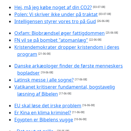
Hej, må jeg købe noget af din CO2?
[03-07-08]
Polen: Vi skriver ikke under på traktat
[03-07-08]
Intelligensen styrer vores tro på Gud
[26-06-08]
Oxfam: Biobrændsel øger fattigdommen
[25-06-08]
FN vil se på bombet "atomanlæg"
[22-06-08]
Kristendemokrater dropper kristendom i deres
program
[21-06-08]
Danske arkæologer finder de første menneskers
bopladser
[19-06-08]
Latinsk messe i alle sogne?
[17-06-08]
Vatikanet kritiserer fundamental, bogstavelig
læsning af Bibelen
[17-06-08]
EU skal løse det irske problem
[16-06-08]
Er Kina en klima kriminel?
[11-06-08]
Egypten er Bibelens vugge
[10-06-08]
[29-05-08]