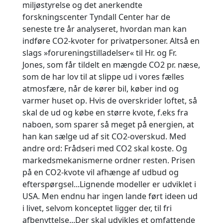
miljøstyrelse og det anerkendte
forskningscenter Tyndall Center har de
seneste tre år analyseret, hvordan man kan
indføre CO2-kvoter for privatpersoner. Altså en
slags »forureningstilladelser« til Hr. og Fr.
Jones, som får tildelt en mængde CO2 pr. næse,
som de har lov til at slippe ud i vores fælles
atmosfære, når de kører bil, køber ind og
varmer huset op. Hvis de overskrider loftet, så
skal de ud og købe en større kvote, f.eks fra
naboen, som sparer så meget på energien, at
han kan sælge ud af sit CO2-overskud. Med
andre ord: Frådseri med CO2 skal koste. Og
markedsmekanismerne ordner resten. Prisen
på en CO2-kvote vil afhænge af udbud og
efterspørgsel...Lignende modeller er udviklet i
USA. Men endnu har ingen lande ført ideen ud
i livet, selvom konceptet ligger der, til fri
afbenyttelse...Der skal udvikles et omfattende