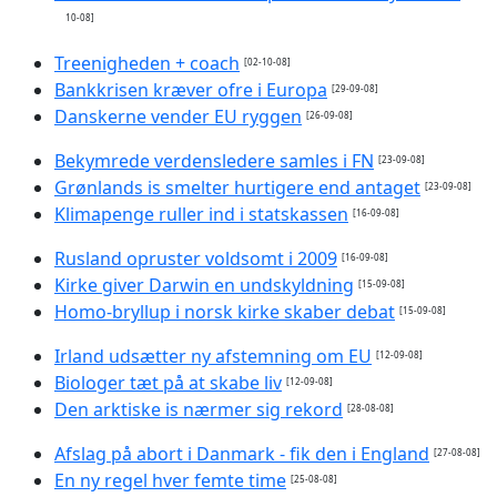
10-08]
Treenigheden + coach
[02-10-08]
Bankkrisen kræver ofre i Europa
[29-09-08]
Danskerne vender EU ryggen
[26-09-08]
Bekymrede verdensledere samles i FN
[23-09-08]
Grønlands is smelter hurtigere end antaget
[23-09-08]
Klimapenge ruller ind i statskassen
[16-09-08]
Rusland opruster voldsomt i 2009
[16-09-08]
Kirke giver Darwin en undskyldning
[15-09-08]
Homo-bryllup i norsk kirke skaber debat
[15-09-08]
Irland udsætter ny afstemning om EU
[12-09-08]
Biologer tæt på at skabe liv
[12-09-08]
Den arktiske is nærmer sig rekord
[28-08-08]
Afslag på abort i Danmark - fik den i England
[27-08-08]
En ny regel hver femte time
[25-08-08]