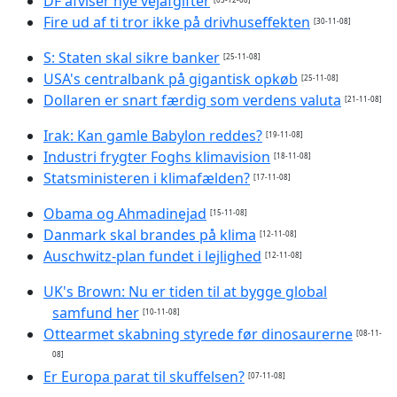
DF afviser nye vejafgifter
Fire ud af ti tror ikke på drivhuseffekten
[30-11-08]
S: Staten skal sikre banker
[25-11-08]
USA's centralbank på gigantisk opkøb
[25-11-08]
Dollaren er snart færdig som verdens valuta
[21-11-08]
Irak: Kan gamle Babylon reddes?
[19-11-08]
Industri frygter Foghs klimavision
[18-11-08]
Statsministeren i klimafælden?
[17-11-08]
Obama og Ahmadinejad
[15-11-08]
Danmark skal brandes på klima
[12-11-08]
Auschwitz-plan fundet i lejlighed
[12-11-08]
UK's Brown: Nu er tiden til at bygge global
samfund her
[10-11-08]
Ottearmet skabning styrede før dinosaurerne
[08-11-
08]
Er Europa parat til skuffelsen?
[07-11-08]