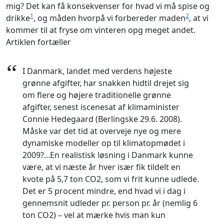
mig? Det kan få konsekvenser for hvad vi må spise og
1
2
drikke
, og måden hvorpå vi forbereder maden
, at vi
kommer til at fryse om vinteren opg meget andet.
Artiklen fortæller
“
I Danmark, landet med verdens højeste
grønne afgifter, har snakken hidtil drejet sig
om flere og højere traditionelle grønne
afgifter, senest iscenesat af klimaminister
Connie Hedegaard (Berlingske 29.6. 2008).
Måske var det tid at overveje nye og mere
dynamiske modeller op til klimatopmødet i
2009?...En realistisk løsning i Danmark kunne
være, at vi næste år hver især fik tildelt en
kvote på 5,7 ton CO2, som vi frit kunne udlede.
Det er 5 procent mindre, end hvad vi i dag i
gennemsnit udleder pr. person pr. år (nemlig 6
ton CO2) – vel at mærke hvis man kun