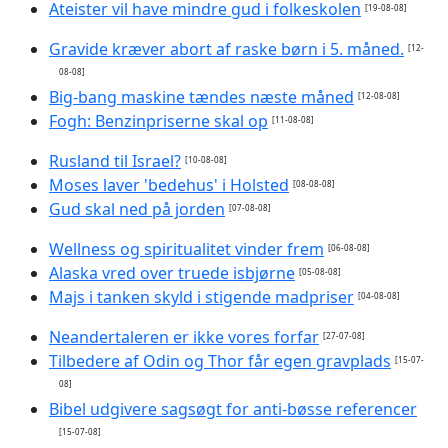
Ateister vil have mindre gud i folkeskolen
[19-08-08]
Gravide kræver abort af raske børn i 5. måned.
[12-
08-08]
Big-bang maskine tændes næste måned
[12-08-08]
Fogh: Benzinpriserne skal op
[11-08-08]
Rusland til Israel?
[10-08-08]
Moses laver 'bedehus' i Holsted
[08-08-08]
Gud skal ned på jorden
[07-08-08]
Wellness og spiritualitet vinder frem
[06-08-08]
Alaska vred over truede isbjørne
[05-08-08]
Majs i tanken skyld i stigende madpriser
[04-08-08]
Neandertaleren er ikke vores forfar
[27-07-08]
Tilbedere af Odin og Thor får egen gravplads
[15-07-
08]
Bibel udgivere sagsøgt for anti-bøsse referencer
[15-07-08]