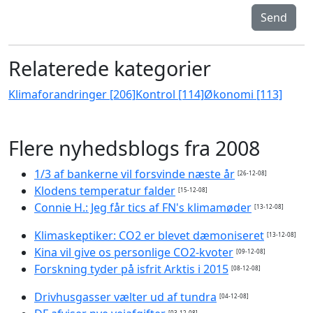
Send
Relaterede kategorier
Klimaforandringer [206]
Kontrol [114]
Økonomi [113]
Flere nyhedsblogs fra 2008
1/3 af bankerne vil forsvinde næste år
[26-12-08]
Klodens temperatur falder
[15-12-08]
Connie H.: Jeg får tics af FN's klimamøder
[13-12-08]
Klimaskeptiker: CO2 er blevet dæmoniseret
[13-12-08]
Kina vil give os personlige CO2-kvoter
[09-12-08]
Forskning tyder på isfrit Arktis i 2015
[08-12-08]
Drivhusgasser vælter ud af tundra
[04-12-08]
[03-12-08]