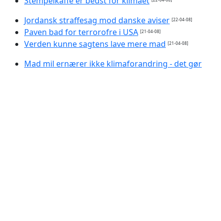
Stempelkaffe er bedst for klimaet
Jordansk straffesag mod danske aviser
[22-04-08]
Paven bad for terrorofre i USA
[21-04-08]
Verden kunne sagtens lave mere mad
[21-04-08]
Mad mil ernærer ikke klimaforandring - det gør
kød
[20-04-08]
Syrisk præsident: Krig med Israel er en virkelig
mulighed.
[17-04-08]
Gud tæller mere end gaver for konfirmander
[17-04-08]
Hvilken spegepølse forurener mest? - få svaret på
et nyt klimamærke
[17-04-08]
PC'ere udleder ligeså meget CO2 som fly
[14-04-08]
Dollaren rammer historisk lavpunkt
[14-04-08]
Pund nedgang imod euroen fortsætter
[10-04-08]
Smil - du bliver overvåget
[10-04-08]
Dit mindste klik bliver overvåget og registreret
[10-04-
08]