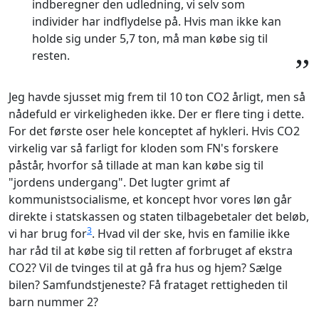
indberegner den udledning, vi selv som
individer har indflydelse på. Hvis man ikke kan
holde sig under 5,7 ton, må man købe sig til
resten.
”
Jeg havde sjusset mig frem til 10 ton CO2 årligt, men så
nådefuld er virkeligheden ikke. Der er flere ting i dette.
For det første oser hele konceptet af hykleri. Hvis CO2
virkelig var så farligt for kloden som FN's forskere
påstår, hvorfor så tillade at man kan købe sig til
"jordens undergang". Det lugter grimt af
kommunistsocialisme, et koncept hvor vores løn går
direkte i statskassen og staten tilbagebetaler det beløb,
3
vi har brug for
. Hvad vil der ske, hvis en familie ikke
har råd til at købe sig til retten af forbruget af ekstra
CO2? Vil de tvinges til at gå fra hus og hjem? Sælge
bilen? Samfundstjeneste? Få frataget rettigheden til
barn nummer 2?