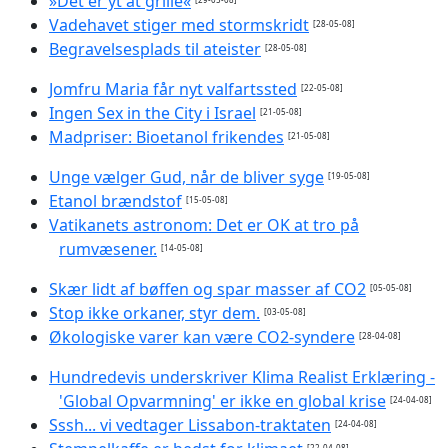
»Det er yt at grille«
Vadehavet stiger med stormskridt
[28-05-08]
Begravelsesplads til ateister
[28-05-08]
Jomfru Maria får nyt valfartssted
[22-05-08]
Ingen Sex in the City i Israel
[21-05-08]
Madpriser: Bioetanol frikendes
[21-05-08]
Unge vælger Gud, når de bliver syge
[19-05-08]
Etanol brændstof
[15-05-08]
Vatikanets astronom: Det er OK at tro på
rumvæsener.
[14-05-08]
Skær lidt af bøffen og spar masser af CO2
[05-05-08]
Stop ikke orkaner, styr dem.
[03-05-08]
Økologiske varer kan være CO2-syndere
[28-04-08]
Hundredevis underskriver Klima Realist Erklæring -
'Global Opvarmning' er ikke en global krise
[24-04-08]
Sssh... vi vedtager Lissabon-traktaten
[24-04-08]
[22-04-08]