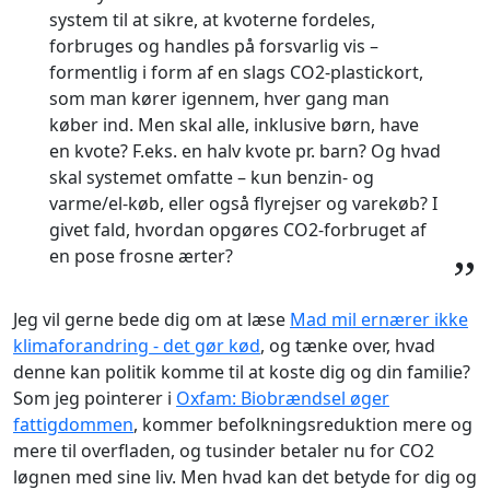
system til at sikre, at kvoterne fordeles,
forbruges og handles på forsvarlig vis –
formentlig i form af en slags CO2-plastickort,
som man kører igennem, hver gang man
køber ind. Men skal alle, inklusive børn, have
en kvote? F.eks. en halv kvote pr. barn? Og hvad
skal systemet omfatte – kun benzin- og
varme/el-køb, eller også flyrejser og varekøb? I
givet fald, hvordan opgøres CO2-forbruget af
en pose frosne ærter?
”
Jeg vil gerne bede dig om at læse
Mad mil ernærer ikke
klimaforandring - det gør kød
, og tænke over, hvad
denne kan politik komme til at koste dig og din familie?
Som jeg pointerer i
Oxfam: Biobrændsel øger
fattigdommen
, kommer befolkningsreduktion mere og
mere til overfladen, og tusinder betaler nu for CO2
løgnen med sine liv. Men hvad kan det betyde for dig og