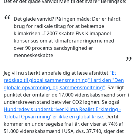
Det er det glade vanvid! Men til det svarer Berlingske:
“
Det glade vanvid? På ingen måde: Der er hårdt
brug for radikale tiltag for at bekæmpe
klimakrisen...I 2007 skabte FNs Klimapanel
konsensus om at klimaforandringerne med
over 90 procents sandsynlighed er
menneskeskabte
”
Jeg vil nu stærkt anbefale dig at læse afsnittet
"Et
redskab til global sammensmeltning" i artiklen "Den
globale opvarmning, og sammensmeltning"
. Særligt
punktet der omtaler de 17.000 videnskabsmænd som i
underskreven stand betvivler CO2 løgnen. Se også
Hundredevis underskriver Klima Realist Erklæring -
'Global Opvarmning' er ikke en global krise
. Dertil
kommer en undersøgelse fra i år, der viser at 74% af
51.000 videnskabsmænd i USA, dvs. 37.740, siger det