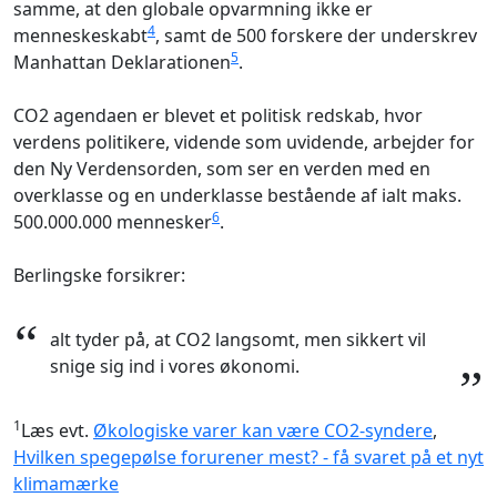
samme, at den globale opvarmning ikke er
4
menneskeskabt
, samt de 500 forskere der underskrev
5
Manhattan Deklarationen
.
CO2 agendaen er blevet et politisk redskab, hvor
verdens politikere, vidende som uvidende, arbejder for
den Ny Verdensorden, som ser en verden med en
overklasse og en underklasse bestående af ialt maks.
6
500.000.000 mennesker
.
Berlingske forsikrer:
“
alt tyder på, at CO2 langsomt, men sikkert vil
snige sig ind i vores økonomi.
”
1
Læs evt.
Økologiske varer kan være CO2-syndere
,
Hvilken spegepølse forurener mest? - få svaret på et nyt
klimamærke