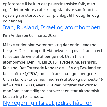
opfordrede ikke kun det palæstinensiske folk, men
også det bredere arabiske og islamiske samfund til at
rejse sig i protester, der var planlagt til fredag, lørdag
og søndag...
Iran, Rusland, Israel og atombomben
Kim Andersen
06. marts, 2023
Måske er det blot rygter om krig der endnu engang
forlyder. Der er dog udtrykt bekymring over Irans nært
forestående evne til at berige nok Uran til en
atombombe. Den 14. juli 2015, lavede Kina, Frankrig,
Rusland, Det Forenede Kongerige, USA og Tyskland en
fællesaftale (JCPOA) om, at Irans mængde berigede
Uran skulle skæres ned med 98% til 300 kg de næste 15
1
år
- altså til 2030, ellers ville der indføres sanktioner
mod Iran, som tidligere har været en stor økonomisk
belastning for landet...
Ny regering i Israel, jødisk håb for