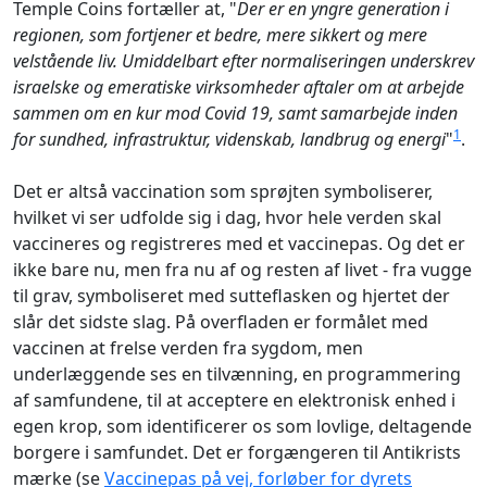
Temple Coins fortæller at, "
Der er en yngre generation i
regionen, som fortjener et bedre, mere sikkert og mere
velstående liv. Umiddelbart efter normaliseringen underskrev
israelske og emeratiske virksomheder aftaler om at arbejde
sammen om en kur mod Covid 19, samt samarbejde inden
1
for sundhed, infrastruktur, videnskab, landbrug og energi
"
.
Det er altså vaccination som sprøjten symboliserer,
hvilket vi ser udfolde sig i dag, hvor hele verden skal
vaccineres og registreres med et vaccinepas. Og det er
ikke bare nu, men fra nu af og resten af livet - fra vugge
til grav, symboliseret med sutteflasken og hjertet der
slår det sidste slag. På overfladen er formålet med
vaccinen at frelse verden fra sygdom, men
underlæggende ses en tilvænning, en programmering
af samfundene, til at acceptere en elektronisk enhed i
egen krop, som identificerer os som lovlige, deltagende
borgere i samfundet. Det er forgængeren til Antikrists
mærke (se
Vaccinepas på vej, forløber for dyrets