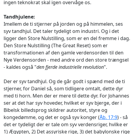
ingen teknokrat skal igen overvåge os.
Tandhjulene:
Imellem de ti stjerner på jorden og på himmelen, ses
syv tandhjul. Det taler tydeligt om industri. Og i det
ligger den Store Nulstilling, som er en del fremme i dag.
Den Store Nulstilling (The Great Reset) som er
transformationen af den gamle verdensorden til den
Nye Verdensorden - med andre ord den store trængsel
- kaldes også "
den fjerde industrielle revolution
".
Der er syv tandhjul. Og de går godt i spænd med de ti
stjerner, for Daniel så, som tidligere omtalt, dette dyr
med ti horn. Men der er mere til dette dyr. For Johannes
ser at det har syv hoveder, hvilket er syv bjerge, der i
Bibelsk billedsprog skildrer autoritet, styre og
kongedømme, og det er også syv konger (
Åb. 17:9
) - så
det er tydeligt der er tale om syv verdensriger, hvilke er
1) Ægypten, 2) Det assyriske rige, 3) det babylonske rige