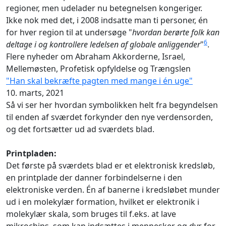
regioner, men udelader nu betegnelsen kongeriger.
Ikke nok med det, i 2008 indsatte man ti personer, én
for hver region til at undersøge "
hvordan berørte folk kan
6
deltage i og kontrollere ledelsen af globale anliggender
"
.
Flere nyheder om Abraham Akkorderne, Israel,
Mellemøsten, Profetisk opfyldelse og Trængslen
"Han skal bekræfte pagten med mange i én uge"
10. marts, 2021
Så vi ser her hvordan symbolikken helt fra begyndelsen
til enden af sværdet forkynder den nye verdensorden,
og det fortsætter ud ad sværdets blad.
Printpladen:
Det første på sværdets blad er et elektronisk kredsløb,
en printplade der danner forbindelserne i den
elektroniske verden. Én af banerne i kredsløbet munder
ud i en molekylær formation, hvilket er elektronik i
molekylær skala, som bruges til f.eks. at lave