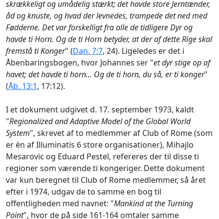
skrækkeligt og umådelig stærkt; det havde store Jerntænder,
åd og knuste, og hvad der levnedes, trampede det ned med
Fødderne. Det var forskelligt fra alle de tidligere Dyr og
havde ti Horn. Og de ti Horn betyder, at der af dette Rige skal
fremstå ti Konger
" (
Dan. 7:7
, 24). Ligeledes er det i
Åbenbaringsbogen, hvor Johannes ser "
et dyr stige op af
havet; det havde ti horn... Og de ti horn, du så, er ti konger
"
(
Åb. 13:1
, 17:12).
I et dokument udgivet d. 17. september 1973, kaldt
"
Regionalized and Adaptive Model of the Global World
System
", skrevet af to medlemmer af Club of Rome (som
er én af Illuminatis 6 store organisationer), Mihajlo
Mesarovic og Eduard Pestel, refereres der til disse ti
regioner som værende ti kongeriger. Dette dokument
var kun beregnet til Club of Rome medlemmer, så året
efter i 1974, udgav de to samme en bog til
offentligheden med navnet: "
Mankind at the Turning
Point
", hvor de på side 161-164 omtaler samme