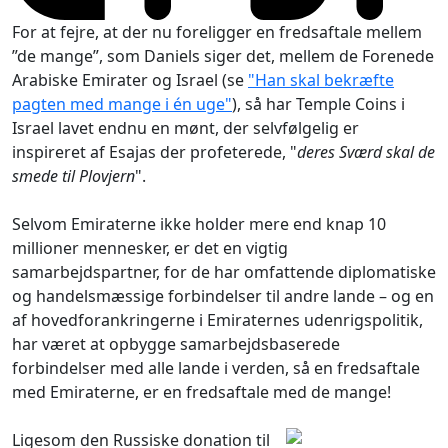
For at fejre, at der nu foreligger en fredsaftale mellem
”de mange”, som Daniels siger det, mellem de Forenede
Arabiske Emirater og Israel (se
"Han skal bekræfte
pagten med mange i én uge"
), så har Temple Coins i
Israel lavet endnu en mønt, der selvfølgelig er
inspireret af Esajas der profeterede, "
deres Sværd skal de
smede til Plovjern
".
Selvom Emiraterne ikke holder mere end knap 10
millioner mennesker, er det en vigtig
samarbejdspartner, for de har omfattende diplomatiske
og handelsmæssige forbindelser til andre lande – og en
af hovedforankringerne i Emiraternes udenrigspolitik,
har været at opbygge samarbejdsbaserede
forbindelser med alle lande i verden, så en fredsaftale
med Emiraterne, er en fredsaftale med de mange!
Ligesom den Russiske donation til