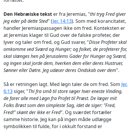
forfattet.
Den Hebræiske tekst
er fra Jeremias, "
thi tryg Fred giver
jeg eder på dette Sted
" (
Jer. 14:13
). Som med korancitatet,
handler Jeremiaspassagen ikke om fred. Konteksten er
at Jeremias klager til Gud over de falske profeter, der
lyver og taler om fred, og Gud svarer, "
Disse Profeter skal
omkomme ved Sværd og Hunger; og folket, de profeterer for,
skal slænges hen på Jerusalems Gader for Hunger og Sværd,
og ingen skal jorde dem, hverken dem eller deres Hustruer,
Sønner eller Døtre. Jeg udøser deres Ondskab over dem
".
Så er retningen lagt. Med løgn taler de om fred. Som
Jer.
6:13
siger, "
Thi fra små til store søger hver eneste Vinding,
de farer alle med Løgn fra Profet til Præst. De læger mit
Folks Brøst som den simpleste Sag, idet de siger: "Fred,
Fred!" skønt der ikke er Fred
". Og sværdet fortæller
samme historie. Jeg kan på ingen måde udlægge
symbolikken til fulde, for i okkult forstand er