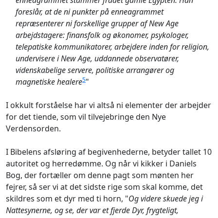
enneagrammet stammer fradet gamle Egypten. Han
foreslår, at de ni punkter på enneagrammet
repræsenterer ni forskellige grupper af New Age
arbejdstagere: finansfolk og økonomer, psykologer,
telepatiske kommunikatorer, arbejdere inden for religion,
undervisere i New Age, uddannede observatører,
videnskabelige servere, politiske arrangører og
5
magnetiske healere
"
I okkult forståelse har vi altså ni elementer der arbejder
for det tiende, som vil tilvejebringe den Nye
Verdensorden.
I Bibelens afsløring af begivenhederne, betyder tallet 10
autoritet og herredømme. Og når vi kikker i Daniels
Bog, der fortæller om denne pagt som mønten her
fejrer, så ser vi at det sidste rige som skal komme, det
skildres som et dyr med ti horn, "
Og videre skuede jeg i
Nattesynerne, og se, der var et fjerde Dyr, frygteligt,