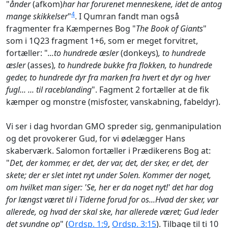
"
ånder
(afkom)
har har forurenet menneskene, idet de antog
4
mange skikkelser
"
. I Qumran fandt man også
fragmenter fra Kæmpernes Bog "
The Book of Giants
"
som i 1Q23 fragment 1+6, som er meget forvitret,
fortæller: "
...to hundrede æsler
(donkeys)
, to hundrede
æsler
(asses)
, to hundrede bukke fra flokken, to hundrede
geder, to hundrede dyr fra marken fra hvert et dyr og hver
fugl... ... til raceblanding
". Fagment 2 fortæller at de fik
kæmper og monstre (misfoster, vanskabning, fabeldyr).
Vi ser i dag hvordan GMO spreder sig, genmanipulation
og det provokerer Gud, for vi ødelægger Hans
skaberværk. Salomon fortæller i Prædikerens Bog at:
"
Det, der kommer, er det, der var, det, der sker, er det, der
skete; der er slet intet nyt under Solen. Kommer der noget,
om hvilket man siger: 'Se, her er da noget nyt!' det har dog
for længst været til i Tiderne forud for os...Hvad der sker, var
allerede, og hvad der skal ske, har allerede været; Gud leder
det svundne op
" (
Ordsp. 1:9
,
Ordsp. 3:15
). Tilbage til ti 10