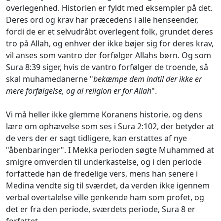
overlegenhed. Historien er fyldt med eksempler på det.
Deres ord og krav har præcedens i alle henseender,
fordi de er et selvudråbt overlegent folk, grundet deres
tro på Allah, og enhver der ikke bøjer sig for deres krav,
vil anses som vantro der forfølger Allahs børn. Og som
Sura 8:39 siger, hvis de vantro forfølger de troende, så
skal muhamedanerne "
bekæmpe dem indtil der ikke er
mere forfølgelse, og al religion er for Allah
".
Vi må heller ikke glemme Koranens historie, og dens
lære om ophævelse som ses i Sura 2:102, der betyder at
de vers der er sagt tidligere, kan erstattes af nye
"åbenbaringer". I Mekka perioden søgte Muhammed at
smigre omverden til underkastelse, og i den periode
forfattede han de fredelige vers, mens han senere i
Medina vendte sig til sværdet, da verden ikke igennem
verbal overtalelse ville genkende ham som profet, og
det er fra den periode, sværdets periode, Sura 8 er