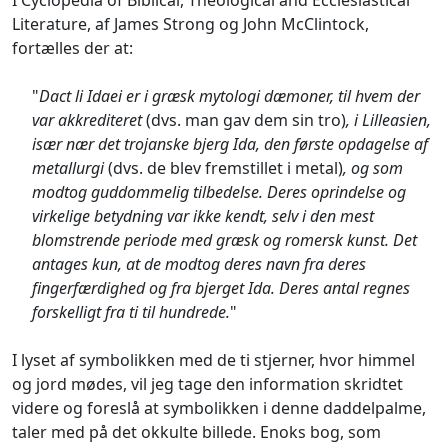
I Cyclopedia of Biblical, Theological and Ecclesiastical
Literature, af James Strong og John McClintock,
fortælles der at:
"
Dact li Idaei er i græsk mytologi dæmoner, til hvem der
var akkrediteret
(dvs. man gav dem sin tro)
, i Lilleasien,
især nær det trojanske bjerg Ida, den første opdagelse af
metallurgi
(dvs. de blev fremstillet i metal)
, og som
modtog guddommelig tilbedelse. Deres oprindelse og
virkelige betydning var ikke kendt, selv i den mest
blomstrende periode med græsk og romersk kunst. Det
antages kun, at de modtog deres navn fra deres
fingerfærdighed og fra bjerget Ida. Deres antal regnes
forskelligt fra ti til hundrede.
"
I lyset af symbolikken med de ti stjerner, hvor himmel
og jord mødes, vil jeg tage den information skridtet
videre og foreslå at symbolikken i denne daddelpalme,
taler med på det okkulte billede. Enoks bog, som