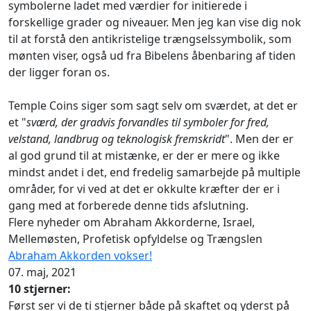
symbolerne ladet med værdier for initierede i
forskellige grader og niveauer. Men jeg kan vise dig nok
til at forstå den antikristelige trængselssymbolik, som
mønten viser, også ud fra Bibelens åbenbaring af tiden
der ligger foran os.
Temple Coins siger som sagt selv om sværdet, at det er
et "
sværd, der gradvis forvandles til symboler for fred,
velstand, landbrug og teknologisk fremskridt
". Men der er
al god grund til at mistænke, er der er mere og ikke
mindst andet i det, end fredelig samarbejde på multiple
områder, for vi ved at det er okkulte kræfter der er i
gang med at forberede denne tids afslutning.
Flere nyheder om Abraham Akkorderne, Israel,
Mellemøsten, Profetisk opfyldelse og Trængslen
Abraham Akkorden vokser!
07. maj, 2021
10 stjerner:
Først ser vi de ti stjerner både på skaftet og yderst på