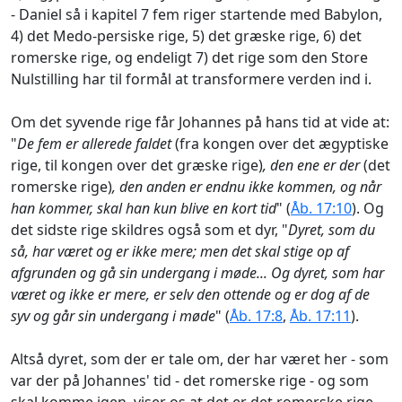
- Daniel så i kapitel 7 fem riger startende med Babylon,
4) det Medo-persiske rige, 5) det græske rige, 6) det
romerske rige, og endeligt 7) det rige som den Store
Nulstilling har til formål at transformere verden ind i.
Om det syvende rige får Johannes på hans tid at vide at:
"
De fem er allerede faldet
(fra kongen over det ægyptiske
rige, til kongen over det græske rige)
, den ene er der
(det
romerske rige)
, den anden er endnu ikke kommen, og når
han kommer, skal han kun blive en kort tid
" (
Åb. 17:10
). Og
det sidste rige skildres også som et dyr, "
Dyret, som du
så, har været og er ikke mere; men det skal stige op af
afgrunden og gå sin undergang i møde... Og dyret, som har
været og ikke er mere, er selv den ottende og er dog af de
syv og går sin undergang i møde
" (
Åb. 17:8
,
Åb. 17:11
).
Altså dyret, som der er tale om, der har været her - som
var der på Johannes' tid - det romerske rige - og som