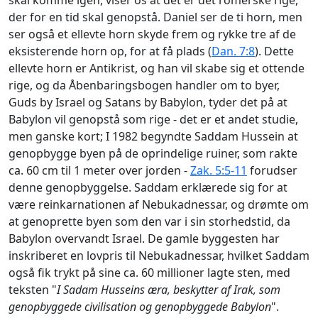
skal komme igen, viser os at det er det romerske rige,
der for en tid skal genopstå. Daniel ser de ti horn, men
ser også et ellevte horn skyde frem og rykke tre af de
eksisterende horn op, for at få plads (
Dan. 7:8
). Dette
ellevte horn er Antikrist, og han vil skabe sig et ottende
rige, og da Åbenbaringsbogen handler om to byer,
Guds by Israel og Satans by Babylon, tyder det på at
Babylon vil genopstå som rige - det er et andet studie,
men ganske kort; I 1982 begyndte Saddam Hussein at
genopbygge byen på de oprindelige ruiner, som rakte
ca. 60 cm til 1 meter over jorden -
Zak. 5:5-11
forudser
denne genopbyggelse. Saddam erklærede sig for at
være reinkarnationen af Nebukadnessar, og drømte om
at genoprette byen som den var i sin storhedstid, da
Babylon overvandt Israel. De gamle byggesten har
inskriberet en lovpris til Nebukadnessar, hvilket Saddam
også fik trykt på sine ca. 60 millioner lagte sten, med
teksten "
I Sadam Husseins æra, beskytter af Irak, som
genopbyggede civilisation og genopbyggede Babylon
".