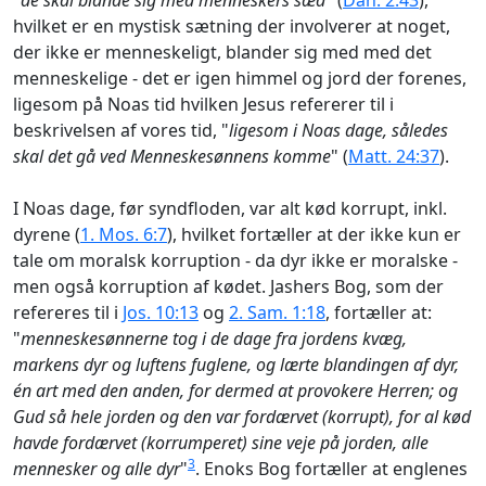
"
de skal blande sig med menneskers sæd
" (
Dan. 2:43
),
hvilket er en mystisk sætning der involverer at noget,
der ikke er menneskeligt, blander sig med med det
menneskelige - det er igen himmel og jord der forenes,
ligesom på Noas tid hvilken Jesus refererer til i
beskrivelsen af vores tid, "
ligesom i Noas dage, således
skal det gå ved Menneskesønnens komme
" (
Matt. 24:37
).
I Noas dage, før syndfloden, var alt kød korrupt, inkl.
dyrene (
1. Mos. 6:7
), hvilket fortæller at der ikke kun er
tale om moralsk korruption - da dyr ikke er moralske -
men også korruption af kødet. Jashers Bog, som der
refereres til i
Jos. 10:13
og
2. Sam. 1:18
, fortæller at:
"
menneskesønnerne tog i de dage fra jordens kvæg,
markens dyr og luftens fuglene, og lærte blandingen af dyr,
én art med den anden, for dermed at provokere Herren; og
Gud så hele jorden og den var fordærvet (korrupt), for al kød
havde fordærvet (korrumperet) sine veje på jorden, alle
3
mennesker og alle dyr
"
. Enoks Bog fortæller at englenes