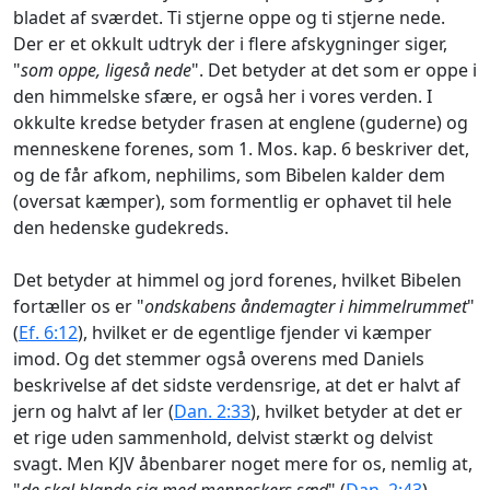
bladet af sværdet. Ti stjerne oppe og ti stjerne nede.
Der er et okkult udtryk der i flere afskygninger siger,
"
som oppe, ligeså nede
". Det betyder at det som er oppe i
den himmelske sfære, er også her i vores verden. I
okkulte kredse betyder frasen at englene (guderne) og
menneskene forenes, som 1. Mos. kap. 6 beskriver det,
og de får afkom, nephilims, som Bibelen kalder dem
(oversat kæmper), som formentlig er ophavet til hele
den hedenske gudekreds.
Det betyder at himmel og jord forenes, hvilket Bibelen
fortæller os er "
ondskabens åndemagter i himmelrummet
"
(
Ef. 6:12
), hvilket er de egentlige fjender vi kæmper
imod. Og det stemmer også overens med Daniels
beskrivelse af det sidste verdensrige, at det er halvt af
jern og halvt af ler (
Dan. 2:33
), hvilket betyder at det er
et rige uden sammenhold, delvist stærkt og delvist
svagt. Men KJV åbenbarer noget mere for os, nemlig at,