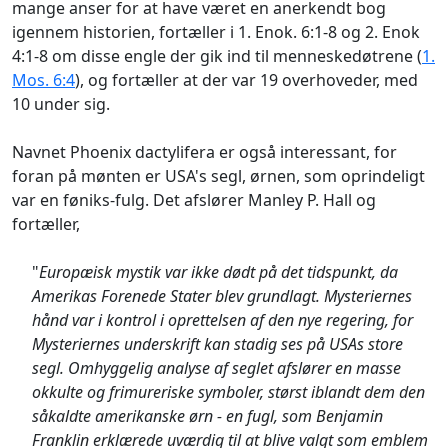
mange anser for at have været en anerkendt bog
igennem historien, fortæller i 1. Enok. 6:1-8 og 2. Enok
4:1-8 om disse engle der gik ind til menneskedøtrene (
1.
Mos. 6:4
), og fortæller at der var 19 overhoveder, med
10 under sig.
Navnet Phoenix dactylifera er også interessant, for
foran på mønten er USA's segl, ørnen, som oprindeligt
var en føniks-fulg. Det afslører Manley P. Hall og
fortæller,
"
Europæisk mystik var ikke dødt på det tidspunkt, da
Amerikas Forenede Stater blev grundlagt. Mysteriernes
hånd var i kontrol i oprettelsen af den nye regering, for
Mysteriernes underskrift kan stadig ses på USAs store
segl. Omhyggelig analyse af seglet afslører en masse
okkulte og frimureriske symboler, størst iblandt dem den
såkaldte amerikanske ørn - en fugl, som Benjamin
Franklin erklærede uværdig til at blive valgt som emblem