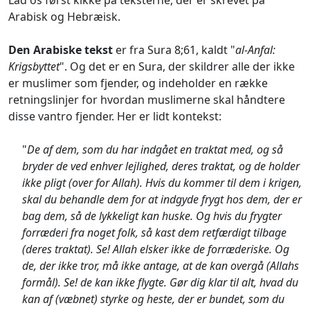
Lad os først kikke på teksterne, der er skrevet på
Arabisk og Hebræisk.
Den Arabiske tekst
er fra Sura 8;61, kaldt "
al-Anfal:
Krigsbyttet
". Og det er en Sura, der skildrer alle der ikke
er muslimer som fjender, og indeholder en række
retningslinjer for hvordan muslimerne skal håndtere
disse vantro fjender. Her er lidt kontekst:
"
De af dem, som du har indgået en traktat med, og så
bryder de ved enhver lejlighed, deres traktat, og de holder
ikke pligt (over for Allah). Hvis du kommer til dem i krigen,
skal du behandle dem for at indgyde frygt hos dem, der er
bag dem, så de lykkeligt kan huske. Og hvis du frygter
forræderi fra noget folk, så kast dem retfærdigt tilbage
(deres traktat). Se! Allah elsker ikke de forræderiske. Og
de, der ikke tror, må ikke antage, at de kan overgå (Allahs
formål). Se! de kan ikke flygte. Gør dig klar til alt, hvad du
kan af (væbnet) styrke og heste, der er bundet, som du