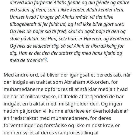
derved kan forfærde Allahs fjende og din fjende og andre
ved siden af dem, som I ikke kender. Allah kender dem.
Uanset hvad I bruger på Allahs måde, vil det blive
tilbagebetalt til jer fuldt ud, og I vil ikke blive gjort uret.
Og hvis de bøjer sig til fred, skal du også bøje til den og
stole på Allah. Se! Han, selv han, er Høreren, og Kenderen.
Og hvis de vildleder dig, så se! Allah er tilstrækkelig for
dig. Han er det den der støtter dig med hans hjælp og
2
med de troende
"
.
Med andre ord, så bliver der igangsat et beredskab, når
der indgås en traktat som Abraham Akkorden, for
muhamedanerne opfordres til at stå klar med alt hvad
de har af militærstyrke, i tilfælde af at fjenden de har
indgået en traktat med, milsligholder den. Og ingen
nation på Jorden vil kunne efterleve en overholdelse af
en fredstraktat med muhamedanere, for deres
forventninger og forståelse og ikke mindst krav, er
gennemsyret af deres vrangforestilling af