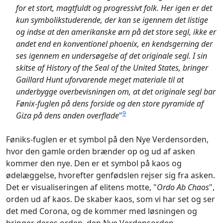
for et stort, magtfuldt og progressivt folk. Her igen er det
kun symbolikstuderende, der kan se igennem det listige
og indse at den amerikanske ørn på det store segl, ikke er
andet end en konventionel phoenix, en kendsgerning der
ses igennem en undersøgelse af det originale segl. I sin
skitse af History of the Seal of the United States, bringer
Gaillard Hunt uforvarende meget materiale til at
underbygge overbevisningen om, at det originale segl bar
Fønix-fuglen på dens forside og den store pyramide af
9
Giza på dens anden overflade
"
Føniks-fuglen er et symbol på den Nye Verdensorden,
hvor den gamle orden brænder op og ud af asken
kommer den nye. Den er et symbol på kaos og
ødelæggelse, hvorefter genfødslen rejser sig fra asken.
Det er visualiseringen af elitens motte, "
Ordo Ab Chaos
",
orden ud af kaos. De skaber kaos, som vi har set og ser
det med Corona, og de kommer med løsningen og