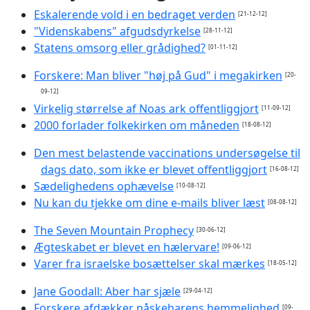
Eskalerende vold i en bedraget verden
[21-12-12]
"Videnskabens" afgudsdyrkelse
[28-11-12]
Statens omsorg eller grådighed?
[01-11-12]
Forskere: Man bliver "høj på Gud" i megakirken
[20-
09-12]
Virkelig størrelse af Noas ark offentliggjort
[11-09-12]
2000 forlader folkekirken om måneden
[18-08-12]
Den mest belastende vaccinations undersøgelse til
dags dato, som ikke er blevet offentliggjort
[16-08-12]
Sædelighedens ophævelse
[10-08-12]
Nu kan du tjekke om dine e-mails bliver læst
[08-08-12]
The Seven Mountain Prophecy
[30-06-12]
Ægteskabet er blevet en hælervare!
[09-06-12]
Varer fra israelske bosættelser skal mærkes
[18-05-12]
Jane Goodall: Aber har sjæle
[29-04-12]
Forskere afdækker påskeharens hemmelighed
[09-