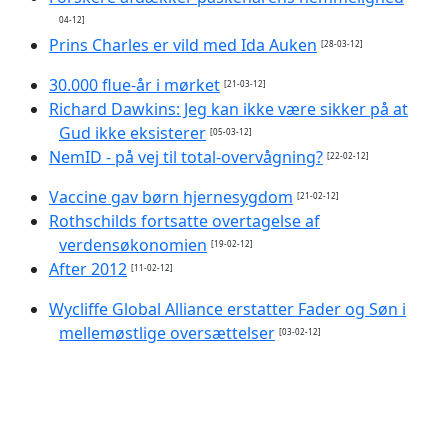
04-12]
Prins Charles er vild med Ida Auken
[28-03-12]
30.000 flue-år i mørket
[21-03-12]
Richard Dawkins: Jeg kan ikke være sikker på at
Gud ikke eksisterer
[05-03-12]
NemID - på vej til total-overvågning?
[22-02-12]
Vaccine gav børn hjernesygdom
[21-02-12]
Rothschilds fortsatte overtagelse af
verdensøkonomien
[19-02-12]
After 2012
[11-02-12]
Wycliffe Global Alliance erstatter Fader og Søn i
mellemøstlige oversættelser
[03-02-12]
FN: Verden løber tør for mad og vand
[03-02-12]
Gravity Recovery and Interior Laboratory
[29-01-12]
ACTA - anti-forfalsknings handelsaftale
[27-01-12]
Liv på andre planeter
[27-01-12]