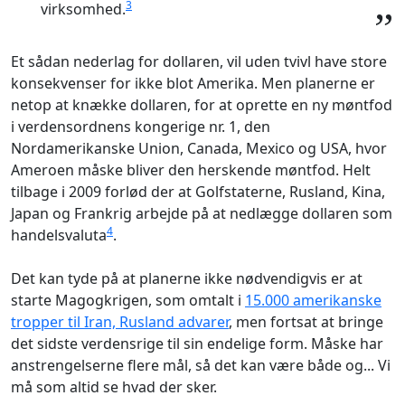
3
virksomhed.
”
Et sådan nederlag for dollaren, vil uden tvivl have store
konsekvenser for ikke blot Amerika. Men planerne er
netop at knække dollaren, for at oprette en ny møntfod
i verdensordnens kongerige nr. 1, den
Nordamerikanske Union, Canada, Mexico og USA, hvor
Ameroen måske bliver den herskende møntfod. Helt
tilbage i 2009 forlød der at Golfstaterne, Rusland, Kina,
Japan og Frankrig arbejde på at nedlægge dollaren som
4
handelsvaluta
.
Det kan tyde på at planerne ikke nødvendigvis er at
starte Magogkrigen, som omtalt i
15.000 amerikanske
tropper til Iran, Rusland advarer
, men fortsat at bringe
det sidste verdensrige til sin endelige form. Måske har
anstrengelserne flere mål, så det kan være både og... Vi
må som altid se hvad der sker.