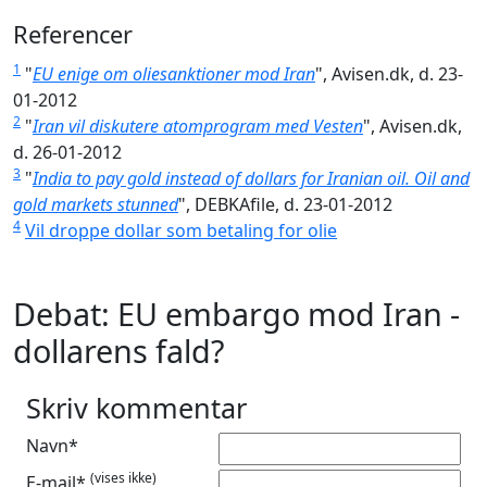
Referencer
1
"
EU enige om oliesanktioner mod Iran
", Avisen.dk, d. 23-
01-2012
2
"
Iran vil diskutere atomprogram med Vesten
", Avisen.dk,
d. 26-01-2012
3
"
India to pay gold instead of dollars for Iranian oil. Oil and
gold markets stunned
", DEBKAfile, d. 23-01-2012
4
Vil droppe dollar som betaling for olie
Debat: EU embargo mod Iran -
dollarens fald?
Skriv kommentar
Navn*
(vises ikke)
E-mail*