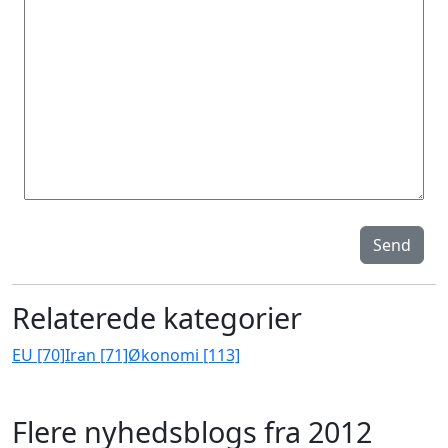
Send
Relaterede kategorier
EU [70]
Iran [71]
Økonomi [113]
Flere nyhedsblogs fra 2012