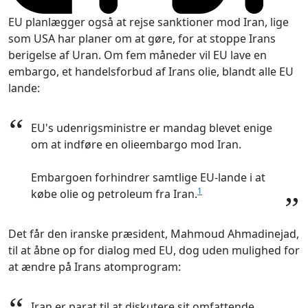
EU planlægger også at rejse sanktioner mod Iran, lige
som USA har planer om at gøre, for at stoppe Irans
berigelse af Uran. Om fem måneder vil EU lave en
embargo, et handelsforbud af Irans olie, blandt alle EU
lande:
“
EU's udenrigsministre er mandag blevet enige
om at indføre en olieembargo mod Iran.
Embargoen forhindrer samtlige EU-lande i at
1
købe olie og petroleum fra Iran.
”
Det får den iranske præsident, Mahmoud Ahmadinejad,
til at åbne op for dialog med EU, dog uden mulighed for
at ændre på Irans atomprogram:
Iran er parat til at diskutere sit omfattende