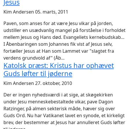
Jesus
Kim Andersen
05. marts, 2011
Paven, som anses for at være Jesu vikar på jorden,
udstiller en usædvanlig mangel på forståelse i forholdet
mellem Jesus og Hans død. Evangeliets kernebudskab...
I Åbenbaringen som Johannes fik vist af Jesus selv,
fortæller Jesus at Han som Lammet var "slagtet fra
verdens grundvold af" (Åb...
Katolsk præst: Kristus har ophævet
Guds løfter til jøderne
Kim Andersen
27. oktober, 2010
Der er ingen nyhedsværdi i at sige, at skøgekirken
under Jesu menneskebestaltede vikar, pave Dagon
Ratzinger, på almen sekterisk måde, hæver sig over
Guds Ord. Nu har Vatikanet lavet en synode, et kirkeligt
brev, der bestemmer at Jesus har annulleret Guds løfter