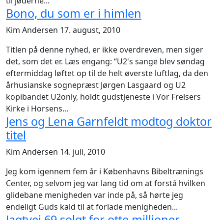
til jøderne...
Bono, du som er i himlen
Kim Andersen
17. august, 2010
Titlen på denne nyhed, er ikke overdreven, men siger
det, som det er. Læs engang: “U2's sange blev søndag
eftermiddag løftet op til de helt øverste luftlag, da den
århusianske sognepræst Jørgen Lasgaard og U2
kopibandet U2only, holdt gudstjeneste i Vor Frelsers
Kirke i Horsens...
Jens og Lena Garnfeldt modtog doktor
titel
Kim Andersen
14. juli, 2010
Jeg kom igennem fem år i Københavns Bibeltrænings
Center, og selvom jeg var lang tid om at forstå hvilken
glidebane menigheden var inde på, så hørte jeg
endeligt Guds kald til at forlade menigheden...
Jagtvej 69 solgt for otte millioner