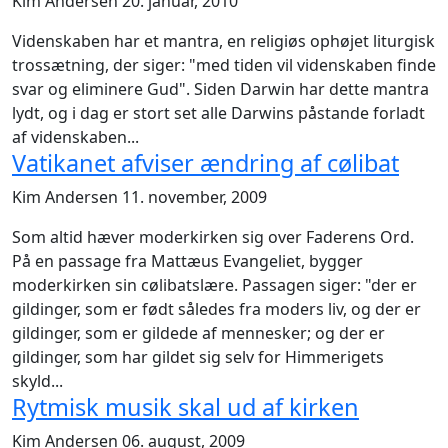
Kim Andersen
20. januar, 2010
Videnskaben har et mantra, en religiøs ophøjet liturgisk
trossætning, der siger: "med tiden vil videnskaben finde
svar og eliminere Gud". Siden Darwin har dette mantra
lydt, og i dag er stort set alle Darwins påstande forladt
af videnskaben...
Vatikanet afviser ændring af cølibat
Kim Andersen
11. november, 2009
Som altid hæver moderkirken sig over Faderens Ord.
På en passage fra Mattæus Evangeliet, bygger
moderkirken sin cølibatslære. Passagen siger: "der er
gildinger, som er født således fra moders liv, og der er
gildinger, som er gildede af mennesker; og der er
gildinger, som har gildet sig selv for Himmerigets
skyld...
Rytmisk musik skal ud af kirken
Kim Andersen
06. august, 2009