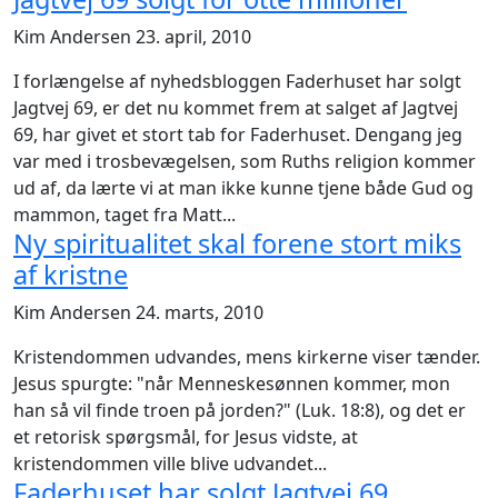
Kim Andersen
23. april, 2010
I forlængelse af nyhedsbloggen Faderhuset har solgt
Jagtvej 69, er det nu kommet frem at salget af Jagtvej
69, har givet et stort tab for Faderhuset. Dengang jeg
var med i trosbevægelsen, som Ruths religion kommer
ud af, da lærte vi at man ikke kunne tjene både Gud og
mammon, taget fra Matt...
Ny spiritualitet skal forene stort miks
af kristne
Kim Andersen
24. marts, 2010
Kristendommen udvandes, mens kirkerne viser tænder.
Jesus spurgte: "når Menneskesønnen kommer, mon
han så vil finde troen på jorden?" (Luk. 18:8), og det er
et retorisk spørgsmål, for Jesus vidste, at
kristendommen ville blive udvandet...
Faderhuset har solgt Jagtvej 69