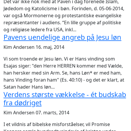
Det var ikke nok med at Paven i dag forenede Islam,
Jødedom og Katolicisme i bøn. Forinden, d. 05-06-2014,
var også Mormonerne og protestantiske evangeliske
repræsentanter i audiens. “En lille gruppe af politiske
og religiøse ledere fra USA, inkl...
Pavens uendelige angreb på Jesu løn
Kim Andersen
16. maj, 2014
Vi som troende er Jesu løn. Vi er Hans vinding som
Esajas siger: "den Herre HERREN kommer med Vælde,
han hersker med sin Arm. Se, hans Løn* er med ham,
hans Vinding foran ham" (Es. 40:10) - og det er klart, at
Satan hader Hans løn...
Verdens største vækkelse - ét budskab
fra dødriget
Kim Andersen
07. marts, 2014
I et vildnis af bibelske misforståelser, vil Promise