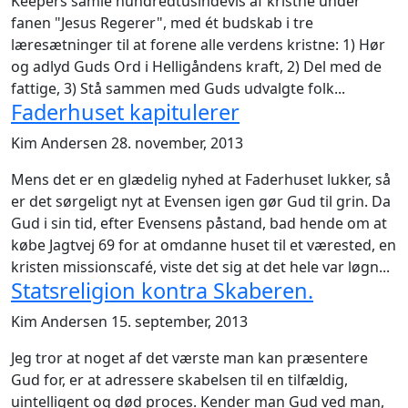
Keepers samle hundredtusindevis af kristne under
fanen "Jesus Regerer", med ét budskab i tre
læresætninger til at forene alle verdens kristne: 1) Hør
og adlyd Guds Ord i Helligåndens kraft, 2) Del med de
fattige, 3) Stå sammen med Guds udvalgte folk...
Faderhuset kapitulerer
Kim Andersen
28. november, 2013
Mens det er en glædelig nyhed at Faderhuset lukker, så
er det sørgeligt nyt at Evensen igen gør Gud til grin. Da
Gud i sin tid, efter Evensens påstand, bad hende om at
købe Jagtvej 69 for at omdanne huset til et værested, en
kristen missionscafé, viste det sig at det hele var løgn...
Statsreligion kontra Skaberen.
Kim Andersen
15. september, 2013
Jeg tror at noget af det værste man kan præsentere
Gud for, er at adressere skabelsen til en tilfældig,
uintelligent og død proces. Kender man Gud ved man,