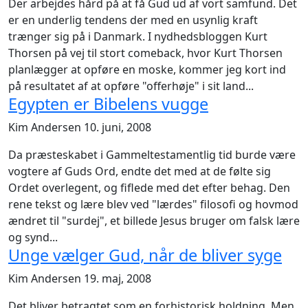
Der arbejdes hård på at få Gud ud af vort samfund. Det
er en underlig tendens der med en usynlig kraft
trænger sig på i Danmark. I nydhedsbloggen Kurt
Thorsen på vej til stort comeback, hvor Kurt Thorsen
planlægger at opføre en moske, kommer jeg kort ind
på resultatet af at opføre "offerhøje" i sit land...
Egypten er Bibelens vugge
Kim Andersen
10. juni, 2008
Da præsteskabet i Gammeltestamentlig tid burde være
vogtere af Guds Ord, endte det med at de følte sig
Ordet overlegent, og fiflede med det efter behag. Den
rene tekst og lære blev ved "lærdes" filosofi og hovmod
ændret til "surdej", et billede Jesus bruger om falsk lære
og synd...
Unge vælger Gud, når de bliver syge
Kim Andersen
19. maj, 2008
Det bliver betragtet som en forhistorisk holdning. Men