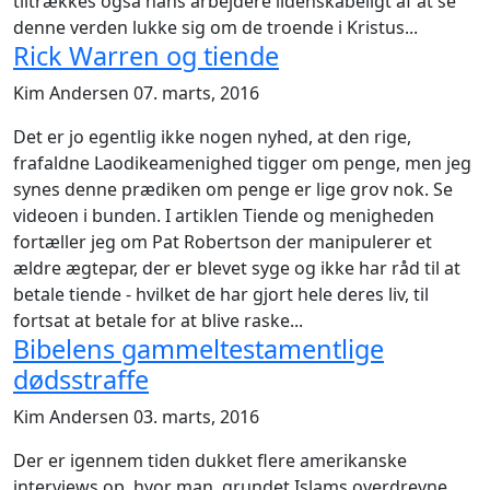
tiltrækkes også hans arbejdere lidenskabeligt af at se
denne verden lukke sig om de troende i Kristus...
Rick Warren og tiende
Kim Andersen
07. marts, 2016
Det er jo egentlig ikke nogen nyhed, at den rige,
frafaldne Laodikeamenighed tigger om penge, men jeg
synes denne prædiken om penge er lige grov nok. Se
videoen i bunden. I artiklen Tiende og menigheden
fortæller jeg om Pat Robertson der manipulerer et
ældre ægtepar, der er blevet syge og ikke har råd til at
betale tiende - hvilket de har gjort hele deres liv, til
fortsat at betale for at blive raske...
Bibelens gammeltestamentlige
dødsstraffe
Kim Andersen
03. marts, 2016
Der er igennem tiden dukket flere amerikanske
interviews op, hvor man, grundet Islams overdrevne