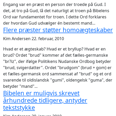
Engang var en præst en person der troede på Gud. I
det, at tro på Gud, lå det naturligt at troen på Bibelens
Ord var fundamentet for troen. I dette Ord forklares
der hvordan Gud udvælger én bestemt mand...
Flere præster støtter homoægteskaber
Kim Andersen
22. februar, 2010
Hvad er et ægteskab? Hvad er et bryllup? Hvad er en
brud? Ordet "brud" kommer af det fælles-germanske
"br?iz", der ifølge Politikens Nudanske Ordbog betyder
"brud, svigerdatter". Ordet "brudgom" (brud + gom) er
et fælles-germansk ord sammensat af "brud" og et ord
svarende til oldislandsk "gumi", oldengelsk "guma", der
betyder "mand"...
Bibelen er muligvis skrevet
århundrede tidligere, antyder
tekststykke