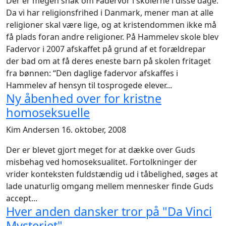
Der er megen snak om Fadervor i skolerne i disse dage.
Da vi har religionsfrihed i Danmark, mener man at alle
religioner skal være lige, og at kristendommen ikke må
få plads foran andre religioner. På Hammelev skole blev
Fadervor i 2007 afskaffet på grund af et forældrepar
der bad om at få deres eneste barn på skolen fritaget
fra bønnen: “Den daglige fadervor afskaffes i
Hammelev af hensyn til tosprogede elever...
Ny åbenhed over for kristne
homoseksuelle
Kim Andersen
16. oktober, 2008
Der er blevet gjort meget for at dække over Guds
misbehag ved homoseksualitet. Fortolkninger der
vrider konteksten fuldstændig ud i tåbelighed, søges at
lade unaturlig omgang mellem mennesker finde Guds
accept...
Hver anden dansker tror på "Da Vinci
Mysteriet"