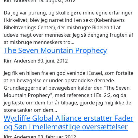
Kim Andersen
18. august, 2012
Da jeg var purung, og skulle gøre mine egne erfaringer
i kirkelivet, blev jeg narret ind i en sekt (Københavns
Bibeltrænings Center), der misbrugte Bibelen til at
udøve magt over mennesker. Jeg så dengang frugten af
at misbruge menneskers tro...
The Seven Mountain Prophecy
Kim Andersen
30. juni, 2012
Jeg fik en hilsen fra en god veninde i Israel, som fortalte
at en bevægelse er under opstandelse dernede.
Grundlæggerne af bevægelsen kalder den "The Seven
Mountain Prophecy", med reference til Es. 2:2, og da
jeg læste om dem for år tilbage, gjorde jeg mig ikke de
store tanker om dem...
Wycliffe Global Alliance erstatter Fader
og Søn i mellemøstlige oversættelser
Kim Andersen
03. februar, 2012