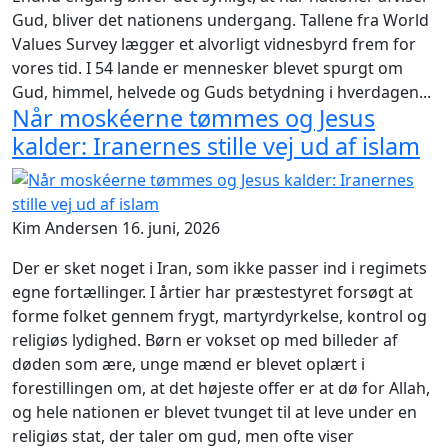
Gud, bliver det nationens undergang. Tallene fra World
Values Survey lægger et alvorligt vidnesbyrd frem for
vores tid. I 54 lande er mennesker blevet spurgt om
Gud, himmel, helvede og Guds betydning i hverdagen...
Når moskéerne tømmes og Jesus
kalder: Iranernes stille vej ud af islam
Kim Andersen
16. juni, 2026
Der er sket noget i Iran, som ikke passer ind i regimets
egne fortællinger. I årtier har præstestyret forsøgt at
forme folket gennem frygt, martyrdyrkelse, kontrol og
religiøs lydighed. Børn er vokset op med billeder af
døden som ære, unge mænd er blevet oplært i
forestillingen om, at det højeste offer er at dø for Allah,
og hele nationen er blevet tvunget til at leve under en
religiøs stat, der taler om gud, men ofte viser