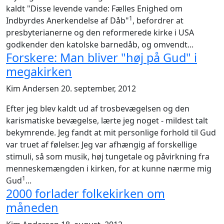
kaldt "Disse levende vande: Fælles Enighed om
1
Indbyrdes Anerkendelse af Dåb"
, befordrer at
presbyterianerne og den reformerede kirke i USA
godkender den katolske barnedåb, og omvendt...
Forskere: Man bliver "høj på Gud" i
megakirken
Kim Andersen
20. september, 2012
Efter jeg blev kaldt ud af trosbevægelsen og den
karismatiske bevægelse, lærte jeg noget - mildest talt
bekymrende. Jeg fandt at mit personlige forhold til Gud
var truet af følelser. Jeg var afhængig af forskellige
stimuli, så som musik, høj tungetale og påvirkning fra
menneskemængden i kirken, for at kunne nærme mig
1
Gud
...
2000 forlader folkekirken om
måneden