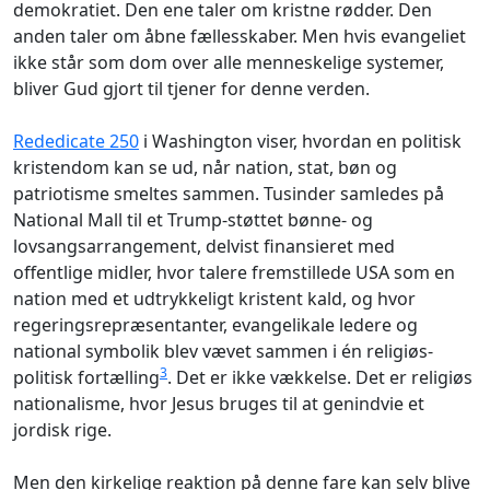
demokratiet. Den ene taler om kristne rødder. Den
anden taler om åbne fællesskaber. Men hvis evangeliet
ikke står som dom over alle menneskelige systemer,
bliver Gud gjort til tjener for denne verden.
Rededicate 250
i Washington viser, hvordan en politisk
kristendom kan se ud, når nation, stat, bøn og
patriotisme smeltes sammen. Tusinder samledes på
National Mall til et Trump-støttet bønne- og
lovsangsarrangement, delvist finansieret med
offentlige midler, hvor talere fremstillede USA som en
nation med et udtrykkeligt kristent kald, og hvor
regeringsrepræsentanter, evangelikale ledere og
national symbolik blev vævet sammen i én religiøs-
3
politisk fortælling
. Det er ikke vækkelse. Det er religiøs
nationalisme, hvor Jesus bruges til at genindvie et
jordisk rige.
Men den kirkelige reaktion på denne fare kan selv blive