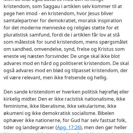
kristendom, som Saggau i artiklen selv kommer til at
pege hen imod - en kristendom, hvor Jesus bliver
samtalepartner for demokratiet, moralsk inspiration
for det moderne menneske og religiøs støtte for et
pluralistisk samfund, fordi de i artiklen får lov at stå
som målestok for sund kristendom, mens spørgsmålet
om sandhed, omvendelse, synd, frelse og Kristus som
eneste vej næsten forsvinder. De unge skal ikke blot
advares mod en hård og politiseret kristendom. De skal
også advares mod en blød og tilpasset kristendom, der
vil være relevant, men ikke frelsende og hellig.
Den sande kristendom er hverken politisk højrefløj eller
kirkelig midter. Den er ikke racistisk nationalisme, ikke
feminisme, ikke liberalisme, ikke sekularisme, ikke
økumeni og ikke demokratisk socialisme. Bibelen
ophæver ikke nationerne, for Gud har selv fastsat folk,
tider og landegrænser (
Apg. 17:26
), men den gør heller