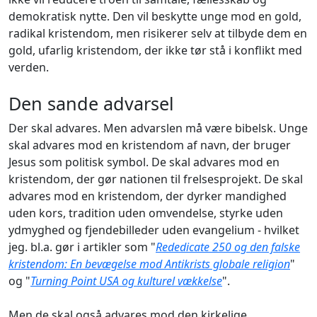
demokratisk nytte. Den vil beskytte unge mod en gold,
radikal kristendom, men risikerer selv at tilbyde dem en
gold, ufarlig kristendom, der ikke tør stå i konflikt med
verden.
Den sande advarsel
Der skal advares. Men advarslen må være bibelsk. Unge
skal advares mod en kristendom af navn, der bruger
Jesus som politisk symbol. De skal advares mod en
kristendom, der gør nationen til frelsesprojekt. De skal
advares mod en kristendom, der dyrker mandighed
uden kors, tradition uden omvendelse, styrke uden
ydmyghed og fjendebilleder uden evangelium - hvilket
jeg. bl.a. gør i artikler som "
Rededicate 250 og den falske
kristendom: En bevægelse mod Antikrists globale religion
"
og "
Turning Point USA og kulturel vækkelse
".
Men de skal også advares mod den kirkelige