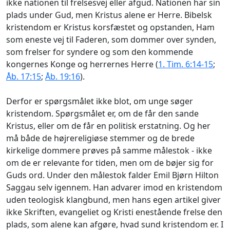
ikke nationen til frelsesvej eller afgud. Nationen har sin
plads under Gud, men Kristus alene er Herre. Bibelsk
kristendom er Kristus korsfæstet og opstanden, Ham
som eneste vej til Faderen, som dommer over synden,
som frelser for syndere og som den kommende
kongernes Konge og herrernes Herre (
1. Tim. 6:14-15
;
Åb. 17:15
;
Åb. 19:16
).
Derfor er spørgsmålet ikke blot, om unge søger
kristendom. Spørgsmålet er, om de får den sande
Kristus, eller om de får en politisk erstatning. Og her
må både de højrereligiøse stemmer og de brede
kirkelige dommere prøves på samme målestok - ikke
om de er relevante for tiden, men om de bøjer sig for
Guds ord. Under den målestok falder Emil Bjørn Hilton
Saggau selv igennem. Han advarer imod en kristendom
uden teologisk klangbund, men hans egen artikel giver
ikke Skriften, evangeliet og Kristi enestående frelse den
plads, som alene kan afgøre, hvad sund kristendom er. I