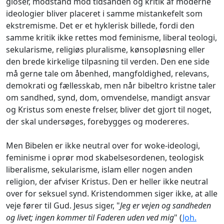
gloser, modstand mod tidsånden og kritik af moderne
ideologier bliver placeret i samme mistankefelt som
ekstremisme. Det er et hyklerisk billede, fordi den
samme kritik ikke rettes mod feminisme, liberal teologi,
sekularisme, religiøs pluralisme, kønsopløsning eller
den brede kirkelige tilpasning til verden. Den ene side
må gerne tale om åbenhed, mangfoldighed, relevans,
demokrati og fællesskab, men når bibeltro kristne taler
om sandhed, synd, dom, omvendelse, mandigt ansvar
og Kristus som eneste frelser, bliver det gjort til noget,
der skal undersøges, forebygges og modereres.
Men Bibelen er ikke neutral over for woke-ideologi,
feminisme i oprør mod skabelsesordenen, teologisk
liberalisme, sekularisme, islam eller nogen anden
religion, der afviser Kristus. Den er heller ikke neutral
over for seksuel synd. Kristendommen siger ikke, at alle
veje fører til Gud. Jesus siger, "
Jeg er vejen og sandheden
og livet; ingen kommer til Faderen uden ved mig
" (
Joh.