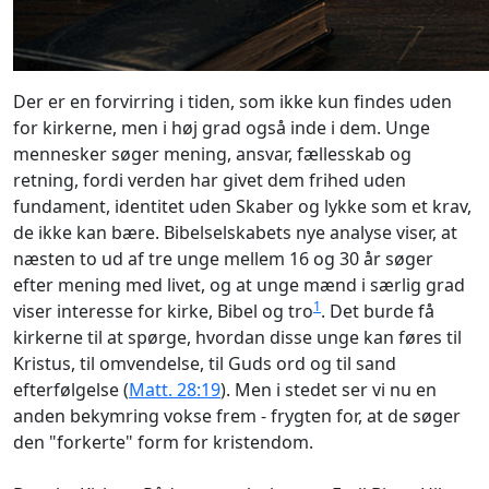
Der er en forvirring i tiden, som ikke kun findes uden
for kirkerne, men i høj grad også inde i dem. Unge
mennesker søger mening, ansvar, fællesskab og
retning, fordi verden har givet dem frihed uden
fundament, identitet uden Skaber og lykke som et krav,
de ikke kan bære. Bibelselskabets nye analyse viser, at
næsten to ud af tre unge mellem 16 og 30 år søger
efter mening med livet, og at unge mænd i særlig grad
1
viser interesse for kirke, Bibel og tro
. Det burde få
kirkerne til at spørge, hvordan disse unge kan føres til
Kristus, til omvendelse, til Guds ord og til sand
efterfølgelse (
Matt. 28:19
). Men i stedet ser vi nu en
anden bekymring vokse frem - frygten for, at de søger
den "forkerte" form for kristendom.