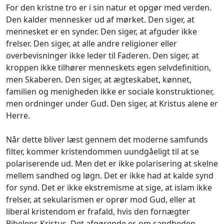
For den kristne tro er i sin natur et opgør med verden.
Den kalder mennesker ud af mørket. Den siger, at
mennesket er en synder. Den siger, at afguder ikke
frelser. Den siger, at alle andre religioner eller
overbevisninger ikke leder til Faderen. Den siger, at
kroppen ikke tilhører menneskets egen selvdefinition,
men Skaberen. Den siger, at ægteskabet, kønnet,
familien og menigheden ikke er sociale konstruktioner,
men ordninger under Gud. Den siger, at Kristus alene er
Herre.
Når dette bliver læst gennem det moderne samfunds
filter, kommer kristendommen uundgåeligt til at se
polariserende ud. Men det er ikke polarisering at skelne
mellem sandhed og løgn. Det er ikke had at kalde synd
for synd. Det er ikke ekstremisme at sige, at islam ikke
frelser, at sekularismen er oprør mod Gud, eller at
liberal kristendom er frafald, hvis den fornægter
Bibelens Kristus. Det afgørende er, om sandheden