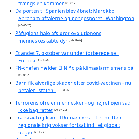
trængslen kommer
[06-08-26]
Da porten til Spanien blev åbnet: Marokko,
Abraham-aftalerne og pengesporet i Washington
[05-08-26]
Påfuglens hale afslører evolutionens
menneskeskabte dyr
[04-08-26]
Et andet 7. oktober var under forberedelse i
Europa
[03-08-26]
FN-chefen hælder El Niño på klimaalarmismens bål
[02-08-26]
Børn fik alvorlige skader efter covid-vaccinen - nu
betaler "staten"
[01-08-26]
Terrorens ofre er mennesker - og højrefløjen sad
ikke bag rattet
[30-07-26]
Fra Israel og Iran til Rumæniens luftrum: Den
regionale krig vokser fortsat ind i et globalt
opgør
[26-07-26]