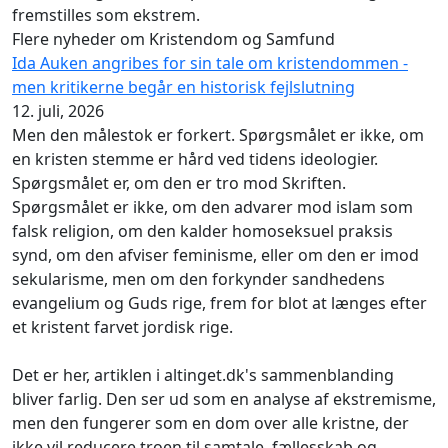
fremstilles som ekstrem.
Flere nyheder om Kristendom og Samfund
Ida Auken angribes for sin tale om kristendommen -
men kritikerne begår en historisk fejlslutning
12. juli, 2026
Men den målestok er forkert. Spørgsmålet er ikke, om
en kristen stemme er hård ved tidens ideologier.
Spørgsmålet er, om den er tro mod Skriften.
Spørgsmålet er ikke, om den advarer mod islam som
falsk religion, om den kalder homoseksuel praksis
synd, om den afviser feminisme, eller om den er imod
sekularisme, men om den forkynder sandhedens
evangelium og Guds rige, frem for blot at længes efter
et kristent farvet jordisk rige.
Det er her, artiklen i altinget.dk's sammenblanding
bliver farlig. Den ser ud som en analyse af ekstremisme,
men den fungerer som en dom over alle kristne, der
ikke vil reducere troen til samtale, fællesskab og