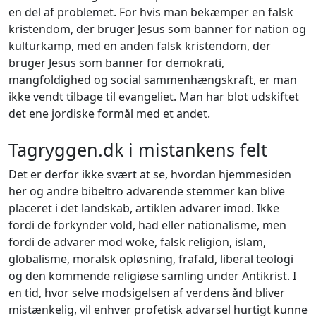
en del af problemet. For hvis man bekæmper en falsk
kristendom, der bruger Jesus som banner for nation og
kulturkamp, med en anden falsk kristendom, der
bruger Jesus som banner for demokrati,
mangfoldighed og social sammenhængskraft, er man
ikke vendt tilbage til evangeliet. Man har blot udskiftet
det ene jordiske formål med et andet.
Tagryggen.dk i mistankens felt
Det er derfor ikke svært at se, hvordan hjemmesiden
her og andre bibeltro advarende stemmer kan blive
placeret i det landskab, artiklen advarer imod. Ikke
fordi de forkynder vold, had eller nationalisme, men
fordi de advarer mod woke
, falsk religion, islam,
globalisme, moralsk opløsning, frafald, liberal teologi
og den kommende religiøse samling under Antikrist. I
en tid, hvor selve modsigelsen af verdens ånd bliver
mistænkelig, vil enhver profetisk advarsel hurtigt kunne