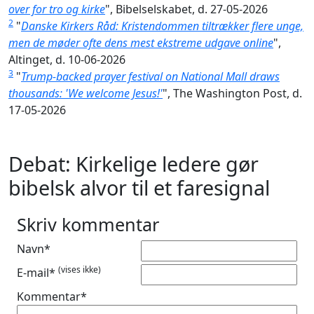
over for tro og kirke
", Bibelselskabet, d. 27-05-2026
2
"
Danske Kirkers Råd: Kristendommen tiltrækker flere unge,
men de møder ofte dens mest ekstreme udgave online
",
Altinget, d. 10-06-2026
3
"
Trump-backed prayer festival on National Mall draws
thousands: 'We welcome Jesus!'
", The Washington Post, d.
17-05-2026
Debat: Kirkelige ledere gør
bibelsk alvor til et faresignal
Skriv kommentar
Navn*
(vises ikke)
E-mail*
Kommentar*