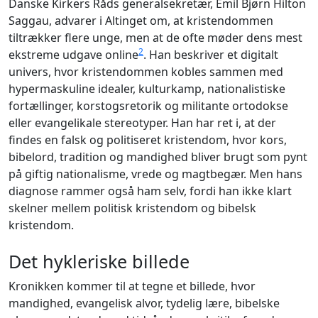
Danske Kirkers Råds generalsekretær, Emil Bjørn Hilton
Saggau, advarer i Altinget om, at kristendommen
tiltrækker flere unge, men at de ofte møder dens mest
2
ekstreme udgave online
. Han beskriver et digitalt
univers, hvor kristendommen kobles sammen med
hypermaskuline idealer, kulturkamp, nationalistiske
fortællinger, korstogsretorik og militante ortodokse
eller evangelikale stereotyper. Han har ret i, at der
findes en falsk og politiseret kristendom, hvor kors,
bibelord, tradition og mandighed bliver brugt som pynt
på giftig nationalisme, vrede og magtbegær. Men hans
diagnose rammer også ham selv, fordi han ikke klart
skelner mellem politisk kristendom og bibelsk
kristendom.
Det hykleriske billede
Kronikken kommer til at tegne et billede, hvor
mandighed, evangelisk alvor, tydelig lære, bibelske