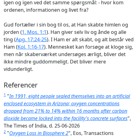
igen og igen ved det samme spørgsmål: - hvor kom
ordenen, informationen og livet fra?
Gud fortæller i sin bog til os, at Han skabte himlen og
jorden (
1. Mos. 1:1
). Han giver selv liv og ånde og alle
ting (
Apg. 17:24-25
). I Ham er alt skabt, og alt består ved
Ham (
Kol. 1:16-17
). Mennesket kan forsøge at kloge sig,
men når skaberværket undersøges ærligt, bliver det
ikke mindre guddommeligt. Det bliver mere
vidunderligt.
Referencer
1
"
In 1991, eight people sealed themselves into an artificial
enclosed ecosystem in Arizona; oxygen concentrations
dropped from 21% to 14% within 16 months after carbon
dioxide became locked into the facility's concrete surfaces
",
The Times of India, d. 25-06-2026
2
"
Oxygen Loss in Biosphere 2
", Eos, Transactions