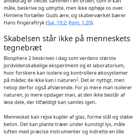
åndedrag er flettet sammen i en orden, som vi kan
måle, beskrive og udnytte, men ikke ophøje os over.
Himlene fortæller Guds ære, og skaberværket bærer
Hans fingeraftryk (
Sal. 19:2
;
Rom. 1:20
).
Skabelsen står ikke på menneskets
tegnebræt
Biosphere 2 beskrives i dag som verdens største
jordvidenskabelige eksperiment og et laboratorium,
hvor forskere kan isolere og kontrollere økosystemer
3
på måder, de ikke kan i naturen
. Det er nyttigt, men
netop derfor også afslørende. For jo mere man isolerer
naturen, jo mere opdager man, at den ikke består af
løse dele, der tilfældigt kan samles igen.
Mennesket kan rejse kupler af glas, forme stål og støbe
beton. Det kan plante træer under kunstigt lys, måle
luften med præcise instrumenter og indrette en lille