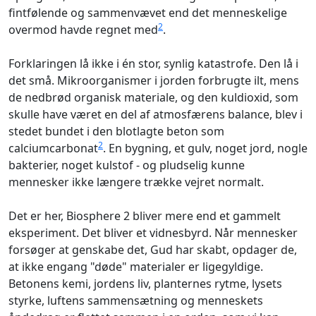
fintfølende og sammenvævet end det menneskelige
2
overmod havde regnet med
.
Forklaringen lå ikke i én stor, synlig katastrofe. Den lå i
det små. Mikroorganismer i jorden forbrugte ilt, mens
de nedbrød organisk materiale, og den kuldioxid, som
skulle have været en del af atmosfærens balance, blev i
stedet bundet i den blotlagte beton som
2
calciumcarbonat
. En bygning, et gulv, noget jord, nogle
bakterier, noget kulstof - og pludselig kunne
mennesker ikke længere trække vejret normalt.
Det er her, Biosphere 2 bliver mere end et gammelt
eksperiment. Det bliver et vidnesbyrd. Når mennesker
forsøger at genskabe det, Gud har skabt, opdager de,
at ikke engang "døde" materialer er ligegyldige.
Betonens kemi, jordens liv, planternes rytme, lysets
styrke, luftens sammensætning og menneskets