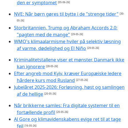
den er symptomet
[05-06-26]
NVE: Når børn gøres til bytte i de "strenge tider"
[30-
05-26]
Storbritannien, Trump og Abraham Accords 2.0:
"pagten med de mange"
[29-05-26]
WMO's klimaalarmisme hviler på selektiv læsning
af varme, dødelighed og El Niño
[29-05-26]
Kriminalitetstallene viser et mønster, Danmark ikke
kan ignorere
[28-05-26]
Efter angreb mod Kyiv, kræver Europæiske ledere
hårdere kurs mod Rusland
[27-05-26]
Jubelåret 2025-2026: Forløsning, høst og samlingen
af de hellige
[20-05-26]
Når brikkerne samles: Fra digitale systemer til en
fortællende profil
[20-05-26]
Al Gore og klimavidenskabens evige ret til at tage
fejl
[16-05-26]