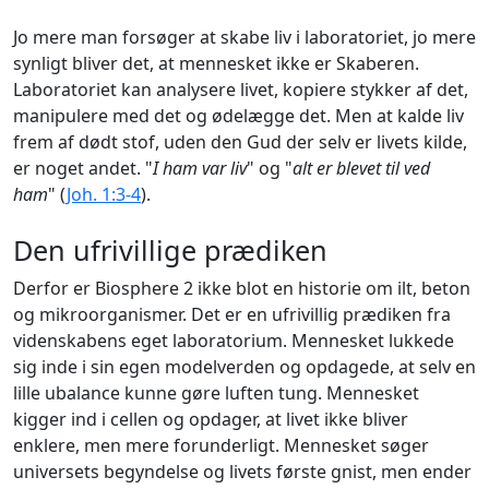
Jo mere man forsøger at skabe liv i laboratoriet, jo mere
synligt bliver det, at mennesket ikke er Skaberen.
Laboratoriet kan analysere livet, kopiere stykker af det,
manipulere med det og ødelægge det. Men at kalde liv
frem af dødt stof, uden den Gud der selv er livets kilde,
er noget andet. "
I ham var liv
" og "
alt er blevet til ved
ham
" (
Joh. 1:3-4
).
Den ufrivillige prædiken
Derfor er Biosphere 2 ikke blot en historie om ilt, beton
og mikroorganismer. Det er en ufrivillig prædiken fra
videnskabens eget laboratorium. Mennesket lukkede
sig inde i sin egen modelverden og opdagede, at selv en
lille ubalance kunne gøre luften tung. Mennesket
kigger ind i cellen og opdager, at livet ikke bliver
enklere, men mere forunderligt. Mennesket søger
universets begyndelse og livets første gnist, men ender