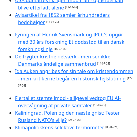
USA udmattes i krigen mod Iran - og Israel kan
blive efterladt alene
[21-07-26]
Avisartikel fra 1852 samler århundreders
hedebølger
[17-07-26]
Fyringen af Henrik Svensmark og IPCC's opgør
med 30 års forskning Et dødsstød til en dansk
forskningslinje
[16-07-26]
De frygter kristne netværk - men ser ikke
Danmarks åndelige sammenbrud
[14-07-26]
Ida Auken angribes for sin tale om kristendommen
- men kritikerne begår en historisk fejlslutning
[12-
07-26]
Flertallet stemte imod - alligevel vedtog EU AI-
overvågning af private samtaler
[10-07-26]
Kaliningrad, Polen og den næste gnist: Tester
Rusland NATO’s vilje?
[09-07-26]
Klimapolitikkens selektive termometer
[03-07-26]