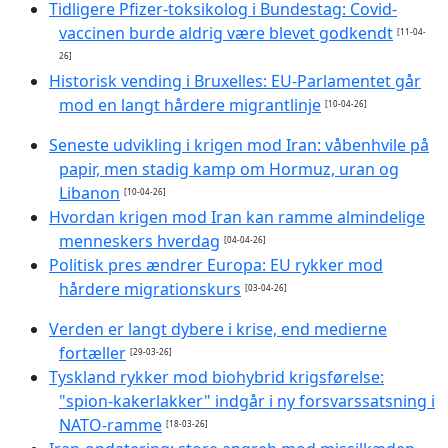
Tidligere Pfizer-toksikolog i Bundestag: Covid-
vaccinen burde aldrig være blevet godkendt
[11-04-
26]
Historisk vending i Bruxelles: EU-Parlamentet går
mod en langt hårdere migrantlinje
[10-04-26]
Seneste udvikling i krigen mod Iran: våbenhvile på
papir, men stadig kamp om Hormuz, uran og
Libanon
[10-04-26]
Hvordan krigen mod Iran kan ramme almindelige
menneskers hverdag
[04-04-26]
Politisk pres ændrer Europa: EU rykker mod
hårdere migrationskurs
[03-04-26]
Verden er langt dybere i krise, end medierne
fortæller
[29-03-26]
Tyskland rykker mod biohybrid krigsførelse:
"spion-kakerlakker" indgår i ny forsvarssatsning i
NATO-ramme
[18-03-26]