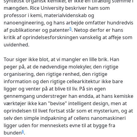
syntetisk organisk kemiker, er ikke en tilfældig stemme i
mængden. Rice University beskriver ham som
professor i kemi, materialvidenskab og
nanoengineering, og hans arbejde omfatter hundredvis
5
af publikationer og patenter
. Netop derfor er hans
kritik af oprindelsesforskningen vanskelig at affeje som
uvidenhed.
Tour siger ikke blot, at vi mangler en lille brik. Han
peger på, at de nødvendige molekyler, den rigtige
organisering, den rigtige renhed, den rigtige
information og den rigtige cellearkitektur ikke bare
ligger og venter på at blive til liv. På sin egen
gennemgang understreger han endda, at hans kemiske
værktøjer ikke kan "bevise" intelligent design, men at
oprindelsen til livet fortsat står som et mysterium, og at
selv den simple indpakning af cellens nanomaskineri
ligger uden for menneskets evne til at bygge fra
6
bunden
.