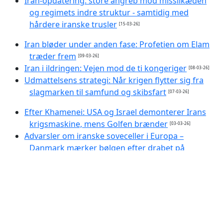
Iran-opdatering: store angreb mod missilkæden
og regimets indre struktur - samtidig med
hårdere iranske trusler
[15-03-26]
Iran bløder under anden fase: Profetien om Elam
træder frem
[09-03-26]
Iran i ildringen: Vejen mod de ti kongeriger
[08-03-26]
Udmattelsens strategi: Når krigen flytter sig fra
slagmarken til samfund og skibsfart
[07-03-26]
Efter Khamenei: USA og Israel demonterer Irans
krigsmaskine, mens Golfen brænder
[03-03-26]
Advarsler om iranske soveceller i Europa –
Danmark mærker bølgen efter drabet på
Khamenei
[02-03-26]
Krigens andet døgn: Israel-USA intensiverer, Iran
slår igen i Israel og Golfen - Oman presser på for
våbenhvile
[01-03-26]
Iran efter drabet på Khamenei: Et folk fanget