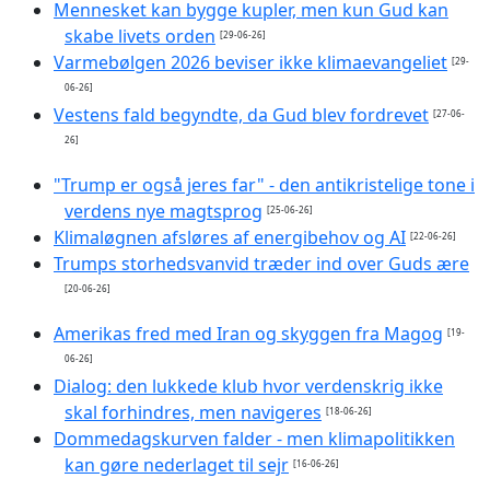
Mennesket kan bygge kupler, men kun Gud kan
skabe livets orden
[29-06-26]
Varmebølgen 2026 beviser ikke klimaevangeliet
[29-
06-26]
Vestens fald begyndte, da Gud blev fordrevet
[27-06-
26]
"Trump er også jeres far" - den antikristelige tone i
verdens nye magtsprog
[25-06-26]
Klimaløgnen afsløres af energibehov og AI
[22-06-26]
Trumps storhedsvanvid træder ind over Guds ære
[20-06-26]
Amerikas fred med Iran og skyggen fra Magog
[19-
06-26]
Dialog: den lukkede klub hvor verdenskrig ikke
skal forhindres, men navigeres
[18-06-26]
Dommedagskurven falder - men klimapolitikken
kan gøre nederlaget til sejr
[16-06-26]