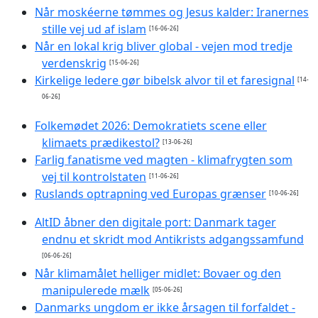
Når moskéerne tømmes og Jesus kalder: Iranernes
stille vej ud af islam
[16-06-26]
Når en lokal krig bliver global - vejen mod tredje
verdenskrig
[15-06-26]
Kirkelige ledere gør bibelsk alvor til et faresignal
[14-
06-26]
Folkemødet 2026: Demokratiets scene eller
klimaets prædikestol?
[13-06-26]
Farlig fanatisme ved magten - klimafrygten som
vej til kontrolstaten
[11-06-26]
Ruslands optrapning ved Europas grænser
[10-06-26]
AltID åbner den digitale port: Danmark tager
endnu et skridt mod Antikrists adgangssamfund
[06-06-26]
Når klimamålet helliger midlet: Bovaer og den
manipulerede mælk
[05-06-26]
Danmarks ungdom er ikke årsagen til forfaldet -