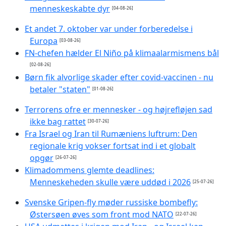
menneskeskabte dyr
[04-08-26]
Et andet 7. oktober var under forberedelse i
Europa
[03-08-26]
FN-chefen hælder El Niño på klimaalarmismens bål
[02-08-26]
Børn fik alvorlige skader efter covid-vaccinen - nu
betaler "staten"
[01-08-26]
Terrorens ofre er mennesker - og højrefløjen sad
ikke bag rattet
[30-07-26]
Fra Israel og Iran til Rumæniens luftrum: Den
regionale krig vokser fortsat ind i et globalt
opgør
[26-07-26]
Klimadommens glemte deadlines:
Menneskeheden skulle være uddød i 2026
[25-07-26]
Svenske Gripen-fly møder russiske bombefly:
Østersøen øves som front mod NATO
[22-07-26]