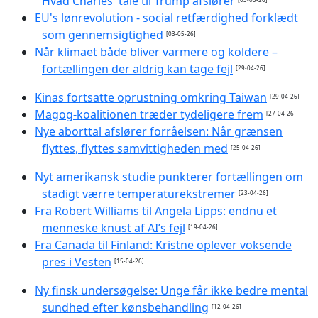
Hvad Charles' tale til Trump afslører
EU's lønrevolution - social retfærdighed forklædt
som gennemsigtighed
[03-05-26]
Når klimaet både bliver varmere og koldere –
fortællingen der aldrig kan tage fejl
[29-04-26]
Kinas fortsatte oprustning omkring Taiwan
[29-04-26]
Magog-koalitionen træder tydeligere frem
[27-04-26]
Nye aborttal afslører forråelsen: Når grænsen
flyttes, flyttes samvittigheden med
[25-04-26]
Nyt amerikansk studie punkterer fortællingen om
stadigt værre temperaturekstremer
[23-04-26]
Fra Robert Williams til Angela Lipps: endnu et
menneske knust af AI’s fejl
[19-04-26]
Fra Canada til Finland: Kristne oplever voksende
pres i Vesten
[15-04-26]
Ny finsk undersøgelse: Unge får ikke bedre mental
sundhed efter kønsbehandling
[12-04-26]