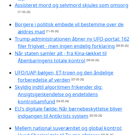
Assisteret mord og selvmord skjules som omsorg
[11-05-26]
Borgere i politisk embede vil bestemme over de
ældres mad
[11-05-26]
Trump-administrationen åbner ny UFO-portal: 162
filer frigivet - men ingen endelig forklaring
[09-05-26]
Når staten samler alt - fra Kina-lækket til
Åbenbaringens totale kontrol
[09-05-26]
UFO/UAP-bølgen, ET-troen og den åndelige
forberedelse af verden
[07-05-26]
Skyldig indtil algoritmen frikender dig:
Ansigtsgenkendelse og endetidens
kontrolsamfund
[04-05-26]
EU’s digitale fælde: Når børnebeskyttelse bliver
indgangen til Antikrists system
[03-05-26]
Mellem national suverænitet og global kontrol:
[03-05-26]