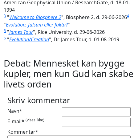
American Geophysical Union / ResearchGate, d. 18-01-
1994
3
4
"
Welcome to Biosphere 2
", Biosphere 2, d. 29-06-2026
"
Evolution, falsum eller fakta?
"
5
"
James Tour
", Rice University, d. 29-06-2026
6
"
Evolution/Creation
", Dr. James Tour, d. 01-08-2019
Debat: Mennesket kan bygge
kupler, men kun Gud kan skabe
livets orden
Skriv kommentar
Navn*
(vises ikke)
E-mail*
Kommentar*