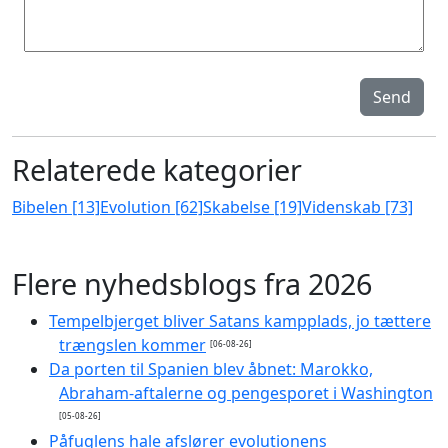
Send
Relaterede kategorier
Bibelen [13]
Evolution [62]
Skabelse [19]
Videnskab [73]
Flere nyhedsblogs fra 2026
Tempelbjerget bliver Satans kampplads, jo tættere
trængslen kommer
[06-08-26]
Da porten til Spanien blev åbnet: Marokko,
Abraham-aftalerne og pengesporet i Washington
[05-08-26]
Påfuglens hale afslører evolutionens