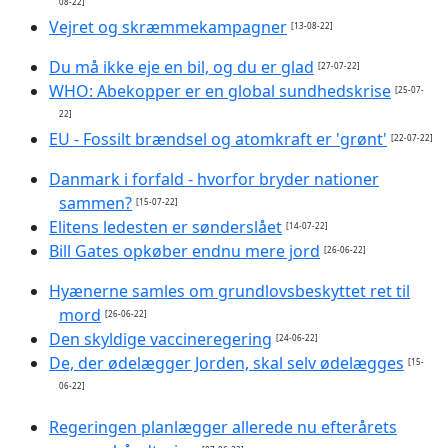
08-22]
Vejret og skræmmekampagner
[13-08-22]
Du må ikke eje en bil, og du er glad
[27-07-22]
WHO: Abekopper er en global sundhedskrise
[25-07-
22]
EU - Fossilt brændsel og atomkraft er 'grønt'
[22-07-22]
Danmark i forfald - hvorfor bryder nationer
sammen?
[15-07-22]
Elitens ledesten er sønderslået
[14-07-22]
Bill Gates opkøber endnu mere jord
[26-06-22]
Hyænerne samles om grundlovsbeskyttet ret til
mord
[26-06-22]
Den skyldige vaccineregering
[24-06-22]
De, der ødelægger Jorden, skal selv ødelægges
[15-
06-22]
Regeringen planlægger allerede nu efterårets