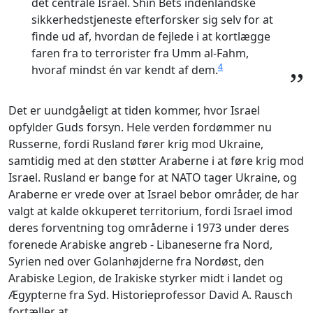
det centrale Israel. Shin Bets indenlandske
sikkerhedstjeneste efterforsker sig selv for at
finde ud af, hvordan de fejlede i at kortlægge
faren fra to terrorister fra Umm al-Fahm,
4
hvoraf mindst én var kendt af dem.
”
Det er uundgåeligt at tiden kommer, hvor Israel
opfylder Guds forsyn. Hele verden fordømmer nu
Russerne, fordi Rusland fører krig mod Ukraine,
samtidig med at den støtter Araberne i at føre krig mod
Israel. Rusland er bange for at NATO tager Ukraine, og
Araberne er vrede over at Israel bebor områder, de har
valgt at kalde okkuperet territorium, fordi Israel imod
deres forventning tog områderne i 1973 under deres
forenede Arabiske angreb - Libaneserne fra Nord,
Syrien ned over Golanhøjderne fra Nordøst, den
Arabiske Legion, de Irakiske styrker midt i landet og
Ægypterne fra Syd. Historieprofessor David A. Rausch
fortæller at,