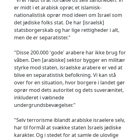
"Vi er nødt til at fortælle os selv sandheden: Vi
er midt i et arabisk oprør, et islamisk-
nationalistisk oprør mod ideen om Israel som
det jødiske folks stat. De har [israelsk]
statsborgerskab og har lige rettigheder i alt,
men de er separatister."
"Disse 200.000 'gode' arabere har ikke brug for
våben. Den [arabiske] sektor bygger en militær
styrke mod staten, israelske arabere er ved at
blive en separatistisk befolkning. Vi kan stå
over for en situation, hvor borgere i landet gør
oprør mod dets autoritet og dets suverænitet,
inkluderet i væbnede
undergrundsbevægelser."
"Selv terrorisme iblandt arabiske israelere selv,
har til formål at svække staten Israels jødiske
karakter. Og i stedet for at samle de ulovlige