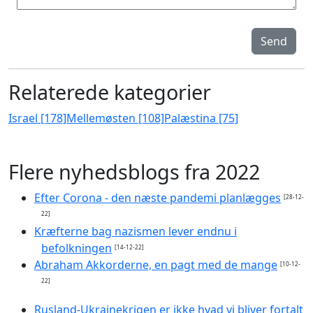
Send
Relaterede kategorier
Israel [178]
Mellemøsten [108]
Palæstina [75]
Flere nyhedsblogs fra 2022
Efter Corona - den næste pandemi planlægges
[28-12-
22]
Kræfterne bag nazismen lever endnu i
befolkningen
[14-12-22]
Abraham Akkorderne, en pagt med de mange
[10-12-
22]
Rusland-Ukrainekrigen er ikke hvad vi bliver fortalt