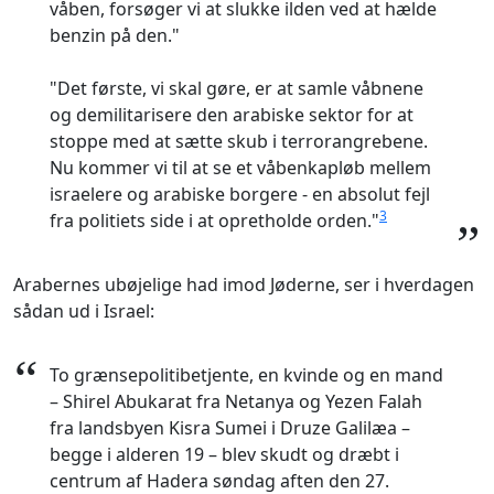
våben, forsøger vi at slukke ilden ved at hælde
benzin på den."
"Det første, vi skal gøre, er at samle våbnene
og demilitarisere den arabiske sektor for at
stoppe med at sætte skub i terrorangrebene.
Nu kommer vi til at se et våbenkapløb mellem
israelere og arabiske borgere - en absolut fejl
3
fra politiets side i at opretholde orden."
”
Arabernes ubøjelige had imod Jøderne, ser i hverdagen
sådan ud i Israel:
“
To grænsepolitibetjente, en kvinde og en mand
– Shirel Abukarat fra Netanya og Yezen Falah
fra landsbyen Kisra Sumei i Druze Galilæa –
begge i alderen 19 – blev skudt og dræbt i
centrum af Hadera søndag aften den 27.