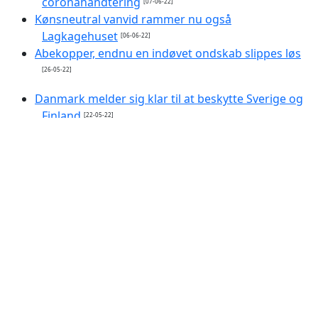
coronahåndtering
[07-06-22]
Kønsneutral vanvid rammer nu også
Lagkagehuset
[06-06-22]
Abekopper, endnu en indøvet ondskab slippes løs
[26-05-22]
Danmark melder sig klar til at beskytte Sverige og
Finland
[22-05-22]
Putins favoritvært foreslår taktiske atomvåben
mod Finland og Sverige
[22-05-22]
Ruslands indtog i Skandinavien forårsaget af
Finland og Sverige i Nato?
[09-04-22]
CO2-fodaftryk - opdraget af eliten
[05-04-22]
Alarm: Voldelige optøjer i ramadanen
[02-04-22]
Programmerbar valuta
[02-04-22]
Islams profetiske håb: Staten Israel forsvinder i
2022
[01-04-22]
Udslettelsen af Esaus hus truer
[30-03-22]