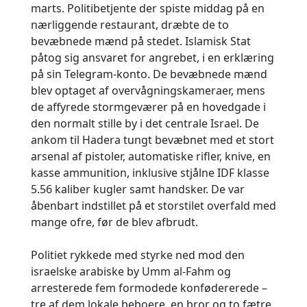
marts. Politibetjente der spiste middag på en
nærliggende restaurant, dræbte de to
bevæbnede mænd på stedet. Islamisk Stat
påtog sig ansvaret for angrebet, i en erklæring
på sin Telegram-konto. De bevæbnede mænd
blev optaget af overvågningskameraer, mens
de affyrede stormgeværer på en hovedgade i
den normalt stille by i det centrale Israel. De
ankom til Hadera tungt bevæbnet med et stort
arsenal af pistoler, automatiske rifler, knive, en
kasse ammunition, inklusive stjålne IDF klasse
5.56 kaliber kugler samt handsker. De var
åbenbart indstillet på et storstilet overfald med
mange ofre, før de blev afbrudt.
Politiet rykkede med styrke ned mod den
israelske arabiske by Umm al-Fahm og
arresterede fem formodede konfødererede –
tre af dem lokale beboere, en bror og to fætre