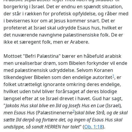
borgerkrig i Israel. Det er endnu en spændt situation,
der står i rækken for profetisk opfyldelse, og råber med
i bevisernes kor om at Jesus kommer snart. Det er
profeteret at Israel skal udrydde Esaus hus, hvilket er
det nuværende navngivne palæstinensiske folk. De er
ikke et særegent folk, men er Arabere.
Mottoet "Befri Palæstina" bærer en håbefuld arabisk
men urealiserbar drøm, som Bibelen forkynder vil ende
med palæstinensisk udryddelse. Selvom Koranen
1
tilkendegiver Bibelen som den endelige autoritet
, er
folket utrætteligt ignorante omkring deres endelige,
hvilket uden tvivl bliver forårsaget af deres blodige
længsel efter at se Israel drevet i havet. Gud har sagt,
"
Jakobs Hus skal blive en Ild og Josefs Hus en Lue
(Israel)
,
2
men Esaus Hus
(Palæstinenerne
)
skal blive Strå, og de skal
sætte Ild derpå og fortære det, og ingen af Esaus Hus skal
undslippe, så sandt HERREN har talet
" (
Ob. 1:18
).