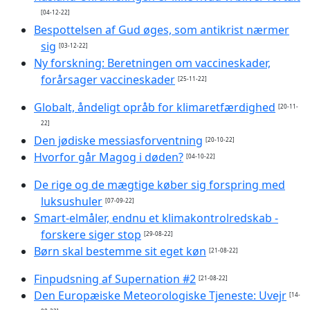
[04-12-22]
Bespottelsen af Gud øges, som antikrist nærmer
sig
[03-12-22]
Ny forskning: Beretningen om vaccineskader,
forårsager vaccineskader
[25-11-22]
Globalt, åndeligt opråb for klimaretfærdighed
[20-11-
22]
Den jødiske messiasforventning
[20-10-22]
Hvorfor går Magog i døden?
[04-10-22]
De rige og de mægtige køber sig forspring med
luksushuler
[07-09-22]
Smart-elmåler, endnu et klimakontrolredskab -
forskere siger stop
[29-08-22]
Børn skal bestemme sit eget køn
[21-08-22]
Finpudsning af Supernation #2
[21-08-22]
Den Europæiske Meteorologiske Tjeneste: Uvejr
[14-