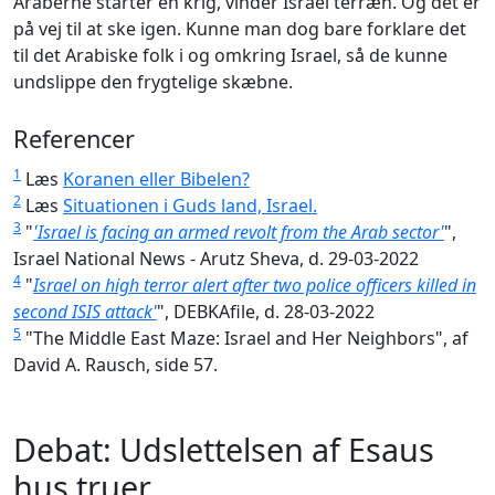
Araberne starter en krig, vinder Israel terræn. Og det er
på vej til at ske igen. Kunne man dog bare forklare det
til det Arabiske folk i og omkring Israel, så de kunne
undslippe den frygtelige skæbne.
Referencer
1
Læs
Koranen eller Bibelen?
2
Læs
Situationen i Guds land, Israel.
3
"
'Israel is facing an armed revolt from the Arab sector'
",
Israel National News - Arutz Sheva, d. 29-03-2022
4
"
Israel on high terror alert after two police officers killed in
second ISIS attack'
", DEBKAfile, d. 28-03-2022
5
"The Middle East Maze: Israel and Her Neighbors", af
David A. Rausch, side 57.
Debat: Udslettelsen af Esaus
hus truer