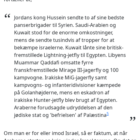
“
Jordans kong Hussein sendte to af sine bedste
panserbrigader til Syrien. Saudi-Arabien og
Kuwait stod for de enorme omkostninger,
mens de sendte tusindvis af tropper for at
bekæmpe israelerne. Kuwait lånte sine britisk-
fremstillede Lightning-jetfly til Egypten. Libyens
Muammar Qaddafi omsatte fyrre
franskfremstillede Mirage III-jagerfly og 100
kampvogne. Irakiske MiG-jagerfly samt
kampvogns- og infanteridivisioner kæmpede
på Golanhøjderne, mens en eskadron af
irakiske Hunter-jetfly blev brugt af Egypten.
Araberne forudsagde udryddelsen af den
5
jødiske stat og 'befrielsen' af Palæstina
”
Om man er for eller imod Israel, så er faktum, at når