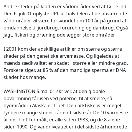
Andre steder på kloden er vådområder ved at tørre ind.
Den 6. juli 01 oplyste UPI, at halvdelen af de nuværende
vådområder vil være forsvundet om 100 år på grund af
omdannelse til jordbrug, forurening og dambrug. Også
jagt, fiskeri og dræning ødelægger store områder.
I 2001 kom der adskillige artikler om større og større
skader på den genetiske arvemasse. Og ligeledes at
mænds sædkvalitet er skadet i større eller mindre grad.
Forskere siger, at 85 % af den mandlige sperma er DNA
skadet hos mange.
WASHINGTON 5.maj 01 skriver, at den globale
opvarmning får isen ved polerne, til at smelte, så
byområder i Alaska er truet. Den arktiske is er meget
tyndere mange steder i år end sidste år. De 10 varmeste
år, der hidtil er målt, er alle siden 1983, og de 8 alene
siden 1990. Og vandniveauet er i det sidste århundrede