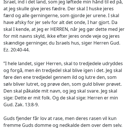
Israel, ind i det land, som jeg løftede min hånd til ed på,
at jeg skulle give jeres fædre. Der skal I huske jeres
færd og alle gerningerne, som gjorde jer urene. I skal
have afsky for jer selv for alt det onde, I har gjort. Da
skal I kende, at jeg er HERREN, når jeg gør dette med jer
for mit navns skyld, ikke efter jeres onde veje og jeres
skændige gerninger, du Israels hus, siger Herren Gud.
Ez. 20:40-44.
”I hele landet, siger Herren, skal to tredjedele udryddes
og forgå, men én tredjedel skal blive igen i det. Jeg skal
føre den ene tredjedel gennem ild og lutre den, som
sølv bliver lutret, og prøve den, som guld bliver prøvet.
Den skal påkalde mit navn, og jeg skal svare. Jeg skal
sige:
Dette er mit folk.
Og de skal sige:
Herren er min
Gud.
Zak. 13:8-9.
Guds fjender får lov at rase, men deres rasen vil kun
fremme Guds domme og nedkalde dem over dem selv.