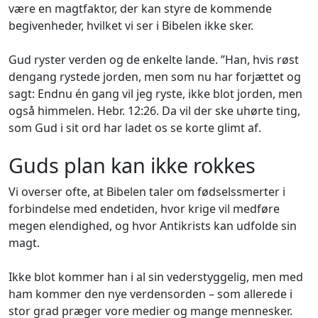
være en magtfaktor, der kan styre de kommende
begivenheder, hvilket vi ser i Bibelen ikke sker.
Gud ryster verden og de enkelte lande. ”Han, hvis røst
dengang rystede jorden, men som nu har forjættet og
sagt:
Endnu én gang vil jeg ryste, ikke blot jorden, men
også himmelen.
Hebr. 12:26. Da vil der ske uhørte ting,
som Gud i sit ord har ladet os se korte glimt af.
Guds plan kan ikke rokkes
Vi overser ofte, at Bibelen taler om fødselssmerter i
forbindelse med endetiden, hvor krige vil medføre
megen elendighed, og hvor Antikrists kan udfolde sin
magt.
Ikke blot kommer han i al sin vederstyggelig, men med
ham kommer den nye verdensorden – som allerede i
stor grad præger vore medier og mange mennesker.