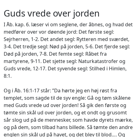
Guds vrede over jorden
I Åb. kap. 6. læser vi om seglene, der åbnes, og hvad det
medfører over vor døende jord: Det første segl:
Sejrherren, 1-2. Det andet segl: Rytteren med sværdet,
3-4. Det tredje segl: Nød på jorden, 5-6. Det fjerde segl:
Død på jorden, 7-8. Det femte segl: Råbet fra
martyrene, 9-11. Det sjette segl: Naturkatastrofer og
Guds vrede, 12-17. Det syvende segl: Stilhed i Himlen,
8:1.
Og i Åb. 16:1-17 står: ”Da hørte jeg en høj røst fra
templet, som sagde til de syv engle:
Gå og tøm skålene
med Guds vrede ud over jorden!
Så gik den første og
tømte sin skål ud over jorden, og et ondt og grusomt
sår slog ud på de mennesker, som havde dyrets mærke,
og på dem, som tilbad hans billede. Så tømte den andre
englen sin skål ud på havet, og det blev til blod…. Og