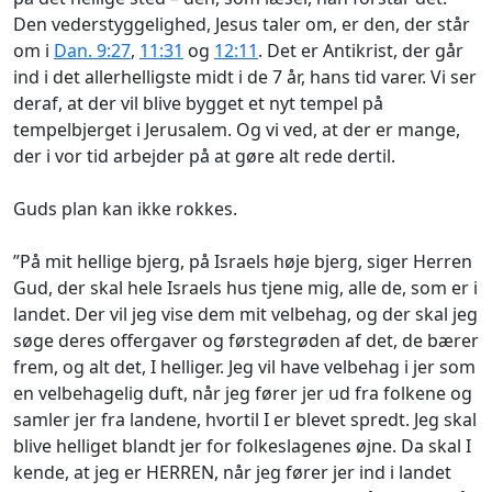
Den vederstyggelighed, Jesus taler om, er den, der står
om i
Dan. 9:27
,
11:31
og
12:11
. Det er Antikrist, der går
ind i det allerhelligste midt i de 7 år, hans tid varer. Vi ser
deraf, at der vil blive bygget et nyt tempel på
tempelbjerget i Jerusalem. Og vi ved, at der er mange,
der i vor tid arbejder på at gøre alt rede dertil.
Guds plan kan ikke rokkes.
”På mit hellige bjerg, på Israels høje bjerg, siger Herren
Gud, der skal hele Israels hus tjene mig, alle de, som er i
landet. Der vil jeg vise dem mit velbehag, og der skal jeg
søge deres offergaver og førstegrøden af det, de bærer
frem, og alt det, I helliger. Jeg vil have velbehag i jer som
en velbehagelig duft, når jeg fører jer ud fra folkene og
samler jer fra landene, hvortil I er blevet spredt. Jeg skal
blive helliget blandt jer for folkeslagenes øjne. Da skal I
kende, at jeg er HERREN, når jeg fører jer ind i landet