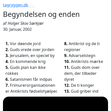
tagryggen
.dk
Toggle navigation
Begyndelsen og enden
af
Holger Skov Særkjær
30. Januar, 2002
1.
Vor døende jord
8.
Antikrist og de ti
2.
Guds vrede over jorden
regioner
3.
Jerusalem, en speciel by
9.
Advarselstegn
4.
En kommende krig
10.
Antikrists mærke
5.
Guds plan kan ikke
11.
Guds dom over
rokkes
dem, der tilbeder
6.
Satanismen får indpas
dyret
7.
Frimurerorganisationen
12.
De ti konger
er Antikrists fødselshjælper.
13.
Gud griber ind