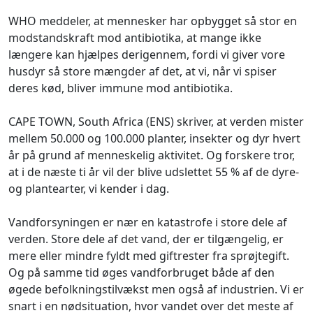
WHO meddeler, at mennesker har opbygget så stor en
modstandskraft mod antibiotika, at mange ikke
længere kan hjælpes derigennem, fordi vi giver vore
husdyr så store mængder af det, at vi, når vi spiser
deres kød, bliver immune mod antibiotika.
CAPE TOWN, South Africa (ENS) skriver, at verden mister
mellem 50.000 og 100.000 planter, insekter og dyr hvert
år på grund af menneskelig aktivitet. Og forskere tror,
at i de næste ti år vil der blive udslettet 55 % af de dyre-
og plantearter, vi kender i dag.
Vandforsyningen er nær en katastrofe i store dele af
verden. Store dele af det vand, der er tilgængelig, er
mere eller mindre fyldt med giftrester fra sprøjtegift.
Og på samme tid øges vandforbruget både af den
øgede befolkningstilvækst men også af industrien. Vi er
snart i en nødsituation, hvor vandet over det meste af