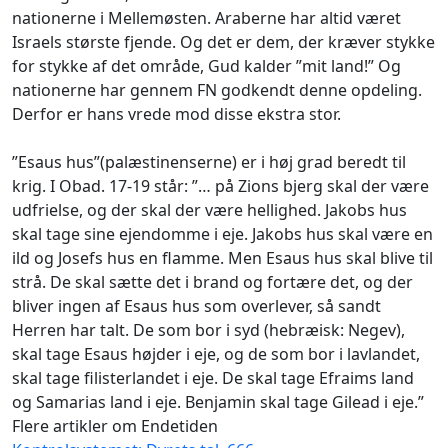
nationerne i Mellemøsten. Araberne har altid været
Israels største fjende. Og det er dem, der kræver stykke
for stykke af det område, Gud kalder ”mit land!” Og
nationerne har gennem FN godkendt denne opdeling.
Derfor er hans vrede mod disse ekstra stor.
”Esaus hus”(palæstinenserne) er i høj grad beredt til
krig. I Obad. 17-19 står: ”… på Zions bjerg skal der være
udfrielse, og der skal der være hellighed. Jakobs hus
skal tage sine ejendomme i eje. Jakobs hus skal være en
ild og Josefs hus en flamme. Men Esaus hus skal blive til
strå. De skal sætte det i brand og fortære det, og der
bliver ingen af Esaus hus som overlever, så sandt
Herren har talt. De som bor i syd (hebræisk: Negev),
skal tage Esaus højder i eje, og de som bor i lavlandet,
skal tage filisterlandet i eje. De skal tage Efraims land
og Samarias land i eje. Benjamin skal tage Gilead i eje.”
Flere artikler om Endetiden