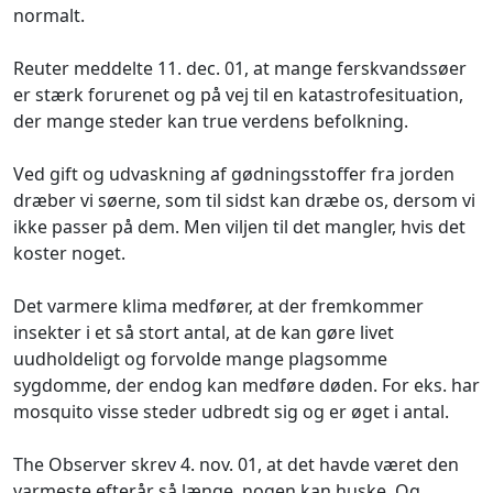
normalt.
Reuter meddelte 11. dec. 01, at mange ferskvandssøer
er stærk forurenet og på vej til en katastrofesituation,
der mange steder kan true verdens befolkning.
Ved gift og udvaskning af gødningsstoffer fra jorden
dræber vi søerne, som til sidst kan dræbe os, dersom vi
ikke passer på dem. Men viljen til det mangler, hvis det
koster noget.
Det varmere klima medfører, at der fremkommer
insekter i et så stort antal, at de kan gøre livet
uudholdeligt og forvolde mange plagsomme
sygdomme, der endog kan medføre døden. For eks. har
mosquito visse steder udbredt sig og er øget i antal.
The Observer skrev 4. nov. 01, at det havde været den
varmeste efterår så længe, nogen kan huske. Og