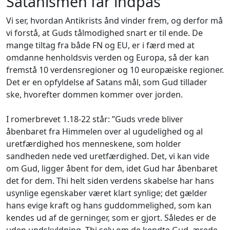
Satanismen får indpas
Vi ser, hvordan Antikrists ånd vinder frem, og derfor må
vi forstå, at Guds tålmodighed snart er til ende. De
mange tiltag fra både FN og EU, er i færd med at
omdanne henholdsvis verden og Europa, så der kan
fremstå 10 verdensregioner og 10 europæiske regioner.
Det er en opfyldelse af Satans mål, som Gud tillader
ske, hvorefter dommen kommer over jorden.
I romerbrevet 1.18-22 står: ”Guds vrede bliver
åbenbaret fra Himmelen over al ugudelighed og al
uretfærdighed hos menneskene, som holder
sandheden nede ved uretfærdighed. Det, vi kan vide
om Gud, ligger åbent for dem, idet Gud har åbenbaret
det for dem. Thi helt siden verdens skabelse har hans
usynlige egenskaber været klart synlige; det gælder
hans evige kraft og hans guddommelighed, som kan
kendes ud af de gerninger, som er gjort. Således er de
uden undskyldning. Thi selv om de kendte Gud, ærede