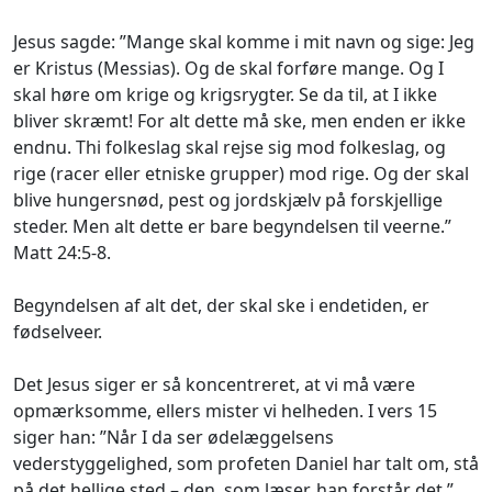
Jesus sagde: ”Mange skal komme i mit navn og sige:
Jeg
er Kristus (Messias).
Og de skal forføre mange. Og I
skal høre om krige og krigsrygter. Se da til, at I ikke
bliver skræmt! For alt dette må ske, men enden er ikke
endnu. Thi folkeslag skal rejse sig mod folkeslag, og
rige (racer eller etniske grupper) mod rige. Og der skal
blive hungersnød, pest og jordskjælv på forskjellige
steder. Men alt dette er bare begyndelsen til veerne.”
Matt 24:5-8.
Begyndelsen af alt det, der skal ske i endetiden, er
fødselveer.
Det Jesus siger er så koncentreret, at vi må være
opmærksomme, ellers mister vi helheden. I vers 15
siger han: ”Når I da ser ødelæggelsens
vederstyggelighed, som profeten Daniel har talt om, stå
på det hellige sted – den, som læser, han forstår det.”