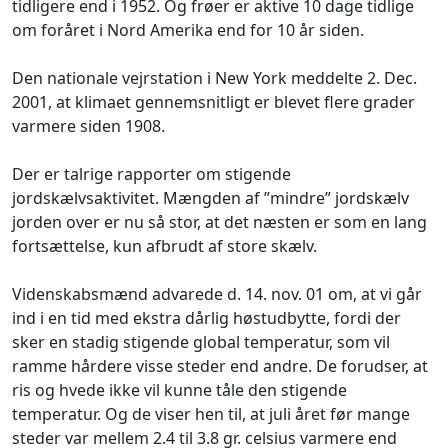
tidligere end i 1952. Og frøer er aktive 10 dage tidlige
om foråret i Nord Amerika end for 10 år siden.
Den nationale vejrstation i New York meddelte 2. Dec.
2001, at klimaet gennemsnitligt er blevet flere grader
varmere siden 1908.
Der er talrige rapporter om stigende
jordskælvsaktivitet. Mængden af ”mindre” jordskælv
jorden over er nu så stor, at det næsten er som en lang
fortsættelse, kun afbrudt af store skælv.
Videnskabsmænd advarede d. 14. nov. 01 om, at vi går
ind i en tid med ekstra dårlig høstudbytte, fordi der
sker en stadig stigende global temperatur, som vil
ramme hårdere visse steder end andre. De forudser, at
ris og hvede ikke vil kunne tåle den stigende
temperatur. Og de viser hen til, at juli året før mange
steder var mellem 2.4 til 3.8 gr. celsius varmere end