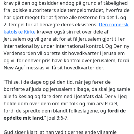
krav på den og besidder endog på grund af tåbelighed
fra jødiske autoriteters side tempelområdet, hvorfra de
har gjort meget for at fjerne alle resterne fra det 1. og
2. tempel for at benægte deres eksistens.
Den romersk
katolske Kirke
kræver også sin ret over dele af
Jerusalem og vil gøre alt for at få Jerusalem gjort til en
international by under international kontrol. Og Den ny
Verdensorden vil oprette sit hovedkvarter i Jerusalem
og vil for enhver pris have kontrol over Jerusalem, fordi
New Age´ messias vil få sit hovedkvarter der.
”Thi se, i de dage og på den tid, når jeg fører de
bortførte af Juda og Jerusalem tilbage, da skal jeg samle
alle folkeslag og føre dem ned i Josafats dal. Der vil jeg
holde dom over dem om mit folk og min arv Israel,
fordi de spredte dem blandt folkeslagene, og
fordi de
opdelte mit land
.” Joel 3:6-7.
Gud siger klart, at han ved tidernes ende vil samle