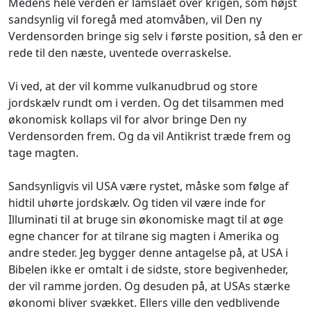
Medens hele verden er lamslået over krigen, som højst
sandsynlig vil foregå med atomvåben, vil Den ny
Verdensorden bringe sig selv i første position, så den er
rede til den næste, uventede overraskelse.
Vi ved, at der vil komme vulkanudbrud og store
jordskælv rundt om i verden. Og det tilsammen med
økonomisk kollaps vil for alvor bringe Den ny
Verdensorden frem. Og da vil Antikrist træde frem og
tage magten.
Sandsynligvis vil USA være rystet, måske som følge af
hidtil uhørte jordskælv. Og tiden vil være inde for
Illuminati til at bruge sin økonomiske magt til at øge
egne chancer for at tilrane sig magten i Amerika og
andre steder. Jeg bygger denne antagelse på, at USA i
Bibelen ikke er omtalt i de sidste, store begivenheder,
der vil ramme jorden. Og desuden på, at USA
s stærke
økonomi bliver svækket. Ellers ville den vedblivende