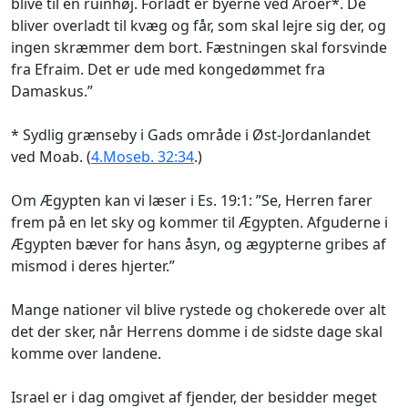
blive til en ruinhøj. Forladt er byerne ved Aroer*. De
bliver overladt til kvæg og får, som skal lejre sig der, og
ingen skræmmer dem bort. Fæstningen skal forsvinde
fra Efraim. Det er ude med kongedømmet fra
Damaskus.”
* Sydlig grænseby i Gads område i Øst-Jordanlandet
ved Moab. (
4.Moseb. 32:34
.)
Om Ægypten kan vi læser i Es. 19:1: ”Se, Herren farer
frem på en let sky og kommer til Ægypten. Afguderne i
Ægypten bæver for hans åsyn, og ægypterne gribes af
mismod i deres hjerter.”
Mange nationer vil blive rystede og chokerede over alt
det der sker, når Herrens domme i de sidste dage skal
komme over landene.
Israel er i dag omgivet af fjender, der besidder meget