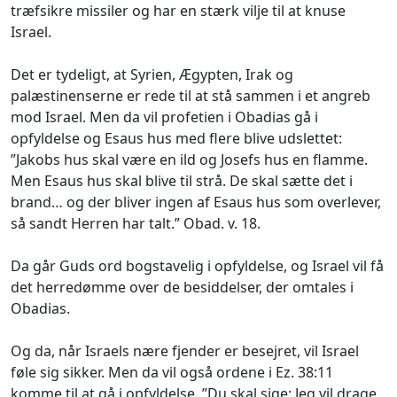
træfsikre missiler og har en stærk vilje til at knuse
Israel.
Det er tydeligt, at Syrien, Ægypten, Irak og
palæstinenserne er rede til at stå sammen i et angreb
mod Israel. Men da vil profetien i Obadias gå i
opfyldelse og Esaus hus med flere blive udslettet:
”Jakobs hus skal være en ild og Josefs hus en flamme.
Men Esaus hus skal blive til strå. De skal sætte det i
brand… og der bliver ingen af Esaus hus som overlever,
så sandt Herren har talt.” Obad. v. 18.
Da går Guds ord bogstavelig i opfyldelse, og Israel vil få
det herredømme over de besiddelser, der omtales i
Obadias.
Og da, når Israels nære fjender er besejret, vil Israel
føle sig sikker. Men da vil også ordene i Ez. 38:11
komme til at gå i opfyldelse. ”Du skal sige:
Jeg vil drage