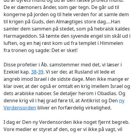
De er dæmoners ånder, som gør tegn. De går ud til
kongerne på jorden og til hele verden for at samle dem
til krigen på Guds, den Almægtiges store dag….Han
samler dem sammen på stedet, som på hebraisk kaldes
Harmageddon. Så tømte den syvende engel sin skål ud i
luften, og en høj røst kom ud fra templet i Himmelen
fra tronen og sagde:
Det er sket!
Disse profetier i Åb. samstemmer med det, vi læser i
Ezekiel kap.
38
-
39
. Vi ser der, at Rusland vil lede et
angreb imod Israel i de sidste dage. Men ikke mange er
klar over, at der også er omtalt en krig imellem Israel og
dets arabiske naboer. Se detaljer herom i Obadias. Og
denne krig vil i høj grad føre til, at Antikrist og Den
ny
Verdensorden
bliver en forfærdelig virkelighed.
I dag er Den ny Verdensorden ikke noget fjernt begreb.
Vore medier er styret af den, og er vi ikke på vagt, vil