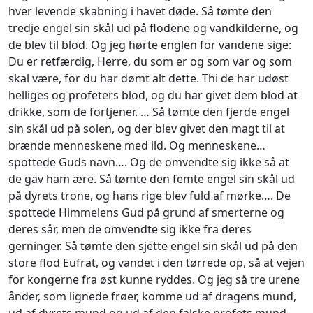
hver levende skabning i havet døde. Så tømte den
tredje engel sin skål ud på flodene og vandkilderne, og
de blev til blod. Og jeg hørte englen for vandene sige:
Du er retfærdig, Herre, du som er og som var og som
skal være, for du har dømt alt dette. Thi de har udøst
helliges og profeters blod, og du har givet dem blod at
drikke, som de fortjener.
… Så tømte den fjerde engel
sin skål ud på solen, og der blev givet den magt til at
brænde menneskene med ild. Og menneskene…
spottede Guds navn…. Og de omvendte sig ikke så at
de gav ham ære. Så tømte den femte engel sin skål ud
på dyrets trone, og hans rige blev fuld af mørke…. De
spottede Himmelens Gud på grund af smerterne og
deres sår, men de omvendte sig ikke fra deres
gerninger. Så tømte den sjette engel sin skål ud på den
store flod Eufrat, og vandet i den tørrede op, så at vejen
for kongerne fra øst kunne ryddes. Og jeg så tre urene
ånder, som lignede frøer, komme ud af dragens mund,
ud af dyrets mund og ud af den falske profets mund.