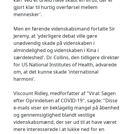
kan 'ved et uheld have skabt en virus, der er
gjort klar til hurtig overførsel mellem
mennesker'.
Men en førende videnskabsmand fortalte Sir
Jeremy, at 'yderligere debat ville gøre
unødvendig skade på videnskaben i
almindelighed og videnskaben i Kina i
særdeleshed'. Dr. Collins, den tidligere direktør
for US National Institutes of Health, advarede
om, at det kunne skade 'international
harmoni'.
Viscount Ridley, medforfatter af "Viral: Søgen
efter Oprindelsen af COVID-19", sagde: "Disse
e-mails viser en beklagelig mangel på åbenhed
og gennemsigtighed blandt vestlige
videnskabsmænd, der ser ud til at have været
mere interesserede i at lukke ned for en