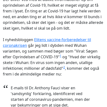
oprindelsen af Covid-19, hvilket er meget vigtigt at få
frem i lyset. Én ting er at Covid-19 har lagt hele verden
ned, en anden ting er at hvis ikke vi kommer til bunds i
oprindelsen, så sker det igen - og det er måske allerede
sket igen, hvilket vi skal se på om lidt.
I nyhedsbloggen
Elitens vaccine-forberedelser til
coronakrisen
går jeg lidt i dybden med Wuhan
varianten, og sammen med bøger som "Viral: Søgen
1
efter Oprindelsen af COVID-19"
og "Hvad der virkelig
skete i Wuhan: En virus som ingen anden, utallige
2
infektioner, millioner af dødsfald"
, kommer det også
frem i de almindelige medier nu:
“
E-mails til Dr. Anthony Fauci viser en
'sandsynlig' forklaring, identificeret ved
starten af coronavirus-pandemien, men der
var bekymringer om at sige det.