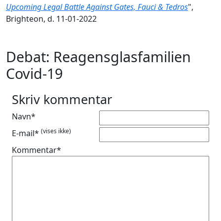
Upcoming Legal Battle Against Gates, Fauci & Tedros
",
Brighteon, d. 11-01-2022
Debat: Reagensglasfamilien
Covid-19
Skriv kommentar
Navn*
(vises ikke)
E-mail*
Kommentar*