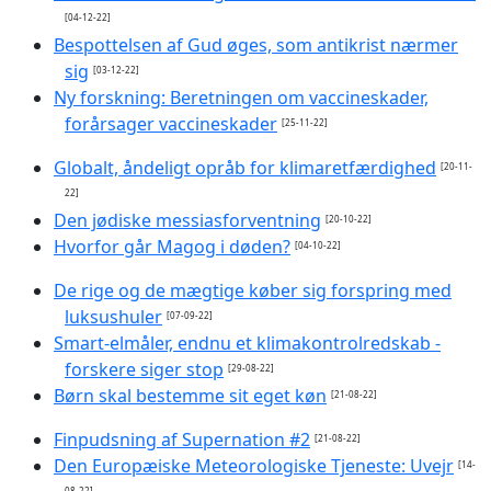
[04-12-22]
Bespottelsen af Gud øges, som antikrist nærmer
sig
[03-12-22]
Ny forskning: Beretningen om vaccineskader,
forårsager vaccineskader
[25-11-22]
Globalt, åndeligt opråb for klimaretfærdighed
[20-11-
22]
Den jødiske messiasforventning
[20-10-22]
Hvorfor går Magog i døden?
[04-10-22]
De rige og de mægtige køber sig forspring med
luksushuler
[07-09-22]
Smart-elmåler, endnu et klimakontrolredskab -
forskere siger stop
[29-08-22]
Børn skal bestemme sit eget køn
[21-08-22]
Finpudsning af Supernation #2
[21-08-22]
Den Europæiske Meteorologiske Tjeneste: Uvejr
[14-
08-22]