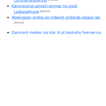
coronahåndtering
Kønsneutral vanvid rammer nu også
Lagkagehuset
[06-06-22]
Abekopper, endnu en indøvet ondskab slippes løs
[26-05-22]
Danmark melder sig klar til at beskytte Sverige og
Finland
[22-05-22]
Putins favoritvært foreslår taktiske atomvåben
mod Finland og Sverige
[22-05-22]
Ruslands indtog i Skandinavien forårsaget af
Finland og Sverige i Nato?
[09-04-22]
CO2-fodaftryk - opdraget af eliten
[05-04-22]
Alarm: Voldelige optøjer i ramadanen
[02-04-22]
Programmerbar valuta
[02-04-22]
Islams profetiske håb: Staten Israel forsvinder i
2022
[01-04-22]
Udslettelsen af Esaus hus truer
[30-03-22]