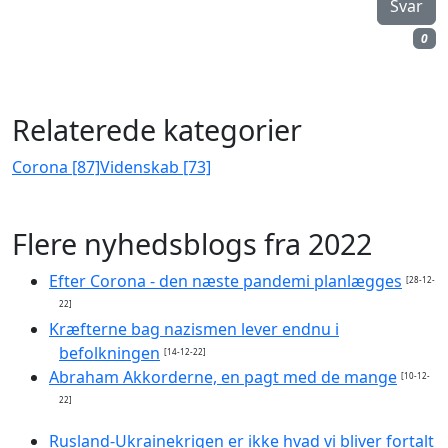
Svar
0
Relaterede kategorier
Corona [87]
Videnskab [73]
Flere nyhedsblogs fra 2022
Efter Corona - den næste pandemi planlægges
[28-12-
22]
Kræfterne bag nazismen lever endnu i
befolkningen
[14-12-22]
Abraham Akkorderne, en pagt med de mange
[10-12-
22]
Rusland-Ukrainekrigen er ikke hvad vi bliver fortalt