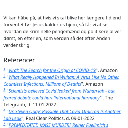
Vi kan håbe på, at hvis vi skal blive her længere tid end
forventet før Jesus kalder os hjem, så får vi at se
hvordan de kriminelle pengemænd og politikere bliver
dømt, en efter en, som verden så det efter Anden
verdenskrig.
Referencer
1
"
Viral: The Search for the Origin of COVID-19
", Amazon
2
"
What Really Happened In Wuhan: A Virus Like No Other,
Countless Infections, Millions of Deaths
", Amazon
3
"
Scientists believed Covid leaked from Wuhan lab - but
feared debate could hurt ‘international harmony’
", The
Telegraph, d. 11-01-2022
4
"
Dr. Steven Quay: Possible That Covid-Omicron Is Another
Lab Leak
", Real Clear Politics, d. 09-01-2022
5
"
PREMEDITATED MASS MURDER? Reiner Fuellmich's