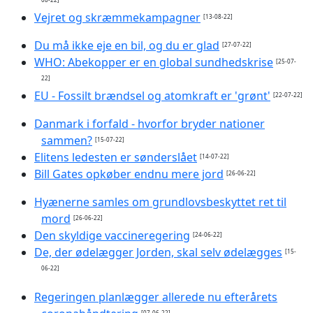
Vejret og skræmmekampagner
[13-08-22]
Du må ikke eje en bil, og du er glad
[27-07-22]
WHO: Abekopper er en global sundhedskrise
[25-07-
22]
EU - Fossilt brændsel og atomkraft er 'grønt'
[22-07-22]
Danmark i forfald - hvorfor bryder nationer
sammen?
[15-07-22]
Elitens ledesten er sønderslået
[14-07-22]
Bill Gates opkøber endnu mere jord
[26-06-22]
Hyænerne samles om grundlovsbeskyttet ret til
mord
[26-06-22]
Den skyldige vaccineregering
[24-06-22]
De, der ødelægger Jorden, skal selv ødelægges
[15-
06-22]
Regeringen planlægger allerede nu efterårets
[07-06-22]