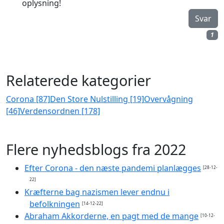
oplysning!
Svar
1
Relaterede kategorier
Corona [87]
Den Store Nulstilling [19]
Overvågning
[46]
Verdensordnen [178]
Flere nyhedsblogs fra 2022
Efter Corona - den næste pandemi planlægges
[28-12-
22]
Kræfterne bag nazismen lever endnu i
befolkningen
[14-12-22]
Abraham Akkorderne, en pagt med de mange
[10-12-