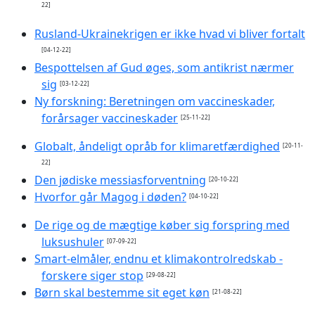
22]
Rusland-Ukrainekrigen er ikke hvad vi bliver fortalt
[04-12-22]
Bespottelsen af Gud øges, som antikrist nærmer
sig
[03-12-22]
Ny forskning: Beretningen om vaccineskader,
forårsager vaccineskader
[25-11-22]
Globalt, åndeligt opråb for klimaretfærdighed
[20-11-
22]
Den jødiske messiasforventning
[20-10-22]
Hvorfor går Magog i døden?
[04-10-22]
De rige og de mægtige køber sig forspring med
luksushuler
[07-09-22]
Smart-elmåler, endnu et klimakontrolredskab -
forskere siger stop
[29-08-22]
Børn skal bestemme sit eget køn
[21-08-22]