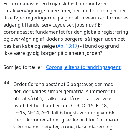
Er coronapasset en trojansk hest, der indfører
totalovervågning, så personer, der med holdninger der
ikke føjer regeringerne, på globalt niveau kan formenes
adgang til lande, serviceydelser, jobs m.v.? Er
coronapasset fundamentet for den globale registrering
og overvågning af klodens borgere, så ingen uden det
pas kan købe og sælge (
Åb. 13:17
) - i bund og grund
ikke være gyldig borger på planeten Jorden?
Som jeg fortæller i
Corona, elitens forandringsagent
:
“
Ordet Corona består af 6 bogstaver, der med
det, der kaldes simpel gematria, summerer til
66 - altså 666, hvilket bør få os til at overveje
hvad det her handler om. C=3, O=15, R=18,
O=15, N=14, A=1. Ialt 6 bogstaver der giver 66.
Dertil kommer at det græske ord for Corona er
stémma der betyder, krone, tiara, diadem og