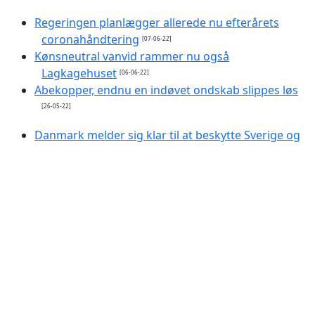
Regeringen planlægger allerede nu efterårets
coronahåndtering
[07-06-22]
Kønsneutral vanvid rammer nu også
Lagkagehuset
[06-06-22]
Abekopper, endnu en indøvet ondskab slippes løs
[26-05-22]
Danmark melder sig klar til at beskytte Sverige og
Finland
[22-05-22]
Putins favoritvært foreslår taktiske atomvåben
mod Finland og Sverige
[22-05-22]
Ruslands indtog i Skandinavien forårsaget af
Finland og Sverige i Nato?
[09-04-22]
CO2-fodaftryk - opdraget af eliten
[05-04-22]
Alarm: Voldelige optøjer i ramadanen
[02-04-22]
Programmerbar valuta
[02-04-22]
Islams profetiske håb: Staten Israel forsvinder i