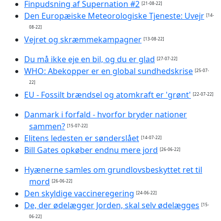
Finpudsning af Supernation #2
[21-08-22]
Den Europæiske Meteorologiske Tjeneste: Uvejr
[14-
08-22]
Vejret og skræmmekampagner
[13-08-22]
Du må ikke eje en bil, og du er glad
[27-07-22]
WHO: Abekopper er en global sundhedskrise
[25-07-
22]
EU - Fossilt brændsel og atomkraft er 'grønt'
[22-07-22]
Danmark i forfald - hvorfor bryder nationer
sammen?
[15-07-22]
Elitens ledesten er sønderslået
[14-07-22]
Bill Gates opkøber endnu mere jord
[26-06-22]
Hyænerne samles om grundlovsbeskyttet ret til
mord
[26-06-22]
Den skyldige vaccineregering
[24-06-22]
De, der ødelægger Jorden, skal selv ødelægges
[15-
06-22]