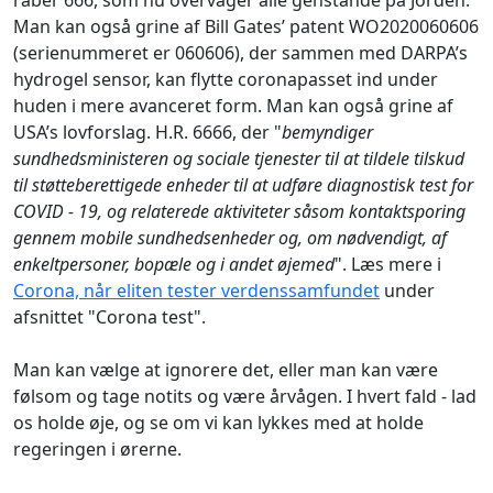
råber 666, som nu overvåger alle genstande på Jorden.
Man kan også grine af Bill Gates’ patent WO2020060606
(serienummeret er 060606), der sammen med DARPA’s
hydrogel sensor, kan flytte coronapasset ind under
huden i mere avanceret form. Man kan også grine af
USA’s lovforslag. H.R. 6666, der "
bemyndiger
sundhedsministeren og sociale tjenester til at tildele tilskud
til støtteberettigede enheder til at udføre diagnostisk test for
COVID - 19, og relaterede aktiviteter såsom kontaktsporing
gennem mobile sundhedsenheder og, om nødvendigt, af
enkeltpersoner, bopæle og i andet øjemed
". Læs mere i
Corona, når eliten tester verdenssamfundet
under
afsnittet "Corona test".
Man kan vælge at ignorere det, eller man kan være
følsom og tage notits og være årvågen. I hvert fald - lad
os holde øje, og se om vi kan lykkes med at holde
regeringen i ørerne.