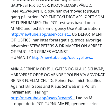
BABYRESTRIKTIONER, KLOVNEMASKEPÅBUD,
FANTASIVARIANTER, osv. har overhovedet INGEN
gang på jorden: PCR ENDEGYLDIGT AFSLØRET SOM
ET FUPNUMMER: The PCR test was based on a
MIMIC and lost it's Emergency Use Authorization
http://newtube.app/user/ccalet...
US DEPARTMENT
OF JUSTICE, har intet foretaget sig, trods alvorlige
advarsler: STEW PETERS & DR MARTIN ON ARREST
OF FAUCI FOR CRIMES AGAINST
HUMANITY
http://newtube.app/user/yellow...
ANKLAGERNE MOD BILL GATES OG KLAUS SCHWAB,
HAR VÆRET OPPE OG VENDE I POLEN VIA ADVOKAT
REINER FUELLMICH: "Dr. Reiner Fuellmich Testifies
Against Bill Gates and Klaus Schwab in a Polish
Parliament Hearing"
http://newtube.app/user/DreamS...
Lad os få
stoppet dette PCR FUPNUMMER, gennem seriøs