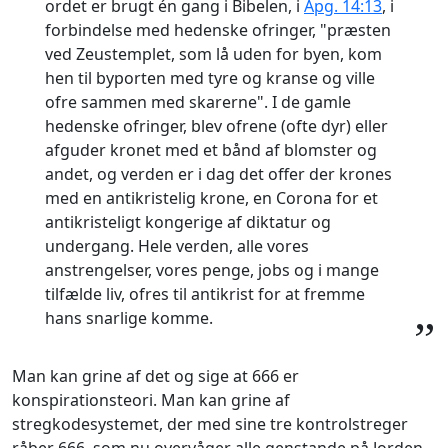
ordet er brugt én gang i Bibelen, i
Apg. 14:13
, i
forbindelse med hedenske ofringer, "præsten
ved Zeustemplet, som lå uden for byen, kom
hen til byporten med tyre og kranse og ville
ofre sammen med skarerne". I de gamle
hedenske ofringer, blev ofrene (ofte dyr) eller
afguder kronet med et bånd af blomster og
andet, og verden er i dag det offer der krones
med en antikristelig krone, en Corona for et
antikristeligt kongerige af diktatur og
undergang. Hele verden, alle vores
anstrengelser, vores penge, jobs og i mange
tilfælde liv, ofres til antikrist for at fremme
hans snarlige komme.
”
Man kan grine af det og sige at 666 er
konspirationsteori. Man kan grine af
stregkodesystemet, der med sine tre kontrolstreger