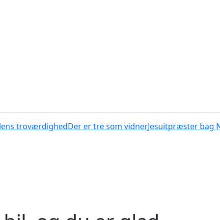
lens troværdighed
Der er tre som vidner
Jesuitpræster bag 