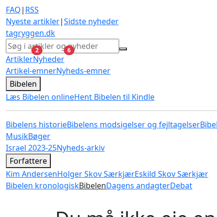
FAQ
|
RSS
Nyeste artikler
|
Sidste nyheder
tagryggen
.dk
ulæste
ulæste
2
6
Artikler
Nyheder
Artikel-emner
Nyheds-emner
Bibelen
Læs Bibelen online
Hent Bibelen til Kindle
Bibelens historie
Bibelens modsigelser og fejltagelser
Bibe
Musik
Bøger
Israel 2023-25
Nyheds-arkiv
Forfattere
Kim Andersen
Holger Skov Særkjær
Eskild Skov Særkjær
Bibelen kronologisk
Bibelen
Dagens andagter
Debat