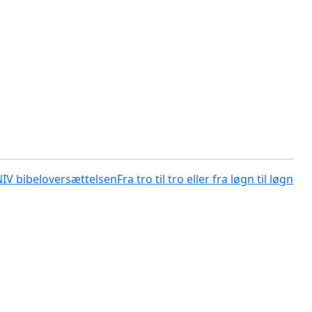
NIV bibeloversættelsen
Fra tro til tro eller fra løgn til løgn