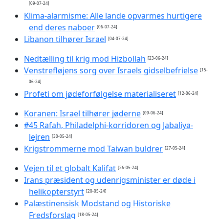
[09-07-24]
Klima-alarmisme: Alle lande opvarmes hurtigere
end deres naboer
[06-07-24]
Libanon tilhører Israel
[04-07-24]
Nedtælling til krig mod Hizbollah
[23-06-24]
Venstrefløjens sorg over Israels gidselbefrielse
[15-
06-24]
Profeti om jødeforfølgelse materialiseret
[12-06-24]
Koranen: Israel tilhører jøderne
[09-06-24]
#45 Rafah, Philadelphi-korridoren og Jabaliya-
lejren
[30-05-24]
Krigstrommerne mod Taiwan buldrer
[27-05-24]
Vejen til et globalt Kalifat
[26-05-24]
Irans præsident og udenrigsminister er døde i
helikopterstyrt
[20-05-24]
Palæstinensisk Modstand og Historiske
Fredsforslag
[18-05-24]