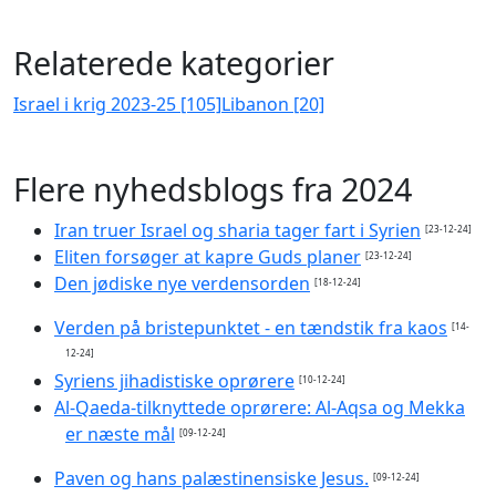
Relaterede kategorier
Israel i krig 2023-25 [105]
Libanon [20]
Flere nyhedsblogs fra 2024
Iran truer Israel og sharia tager fart i Syrien
[23-12-24]
Eliten forsøger at kapre Guds planer
[23-12-24]
Den jødiske nye verdensorden
[18-12-24]
Verden på bristepunktet - en tændstik fra kaos
[14-
12-24]
Syriens jihadistiske oprørere
[10-12-24]
Al-Qaeda-tilknyttede oprørere: Al-Aqsa og Mekka
er næste mål
[09-12-24]
Paven og hans palæstinensiske Jesus.
[09-12-24]