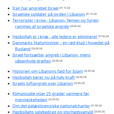
Iran har angrebet Israel
[01-10-24]
Israelske soldater på jorden i Libanon
[01-10-24]
Terrorister i krise - Libanon, Yemen og Syrien
rammes af israelske angreb
[29-09-24]
Hezbollah er i knæ - alle ledere er elimineret
[27-09-24]
Danmarks Statsminister - en rød klud i hovedet på
Rusland
[26-09-24]
Israel fortsætter angreb i Libanon, mens
våbenhvile drøftes
[26-09-24]
Historien om Libanons fald for Islam
[25-09-24]
Hezbollah kører nu på halv kraft
[24-09-24]
Israels luftangreb over Libanon
[23-09-24]
Klimastudie viser 25 grader varmere før
menneskeheden
[22-09-24]
Om det palæstinensiske nationalcharter
[21-09-24]
Hezbollahs selvbedrag og storhedsvanvid
[20-09-24]