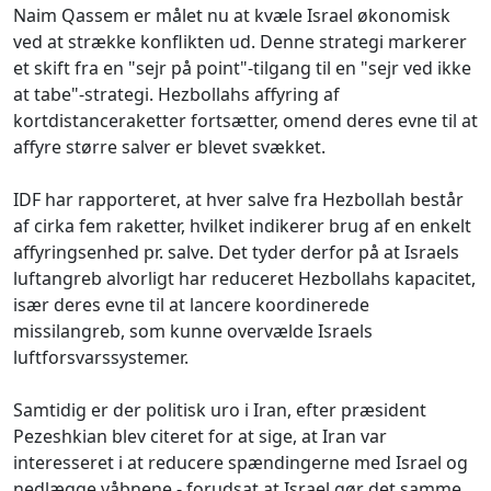
Naim Qassem er målet nu at kvæle Israel økonomisk
ved at strække konflikten ud. Denne strategi markerer
et skift fra en "sejr på point"-tilgang til en "sejr ved ikke
at tabe"-strategi. Hezbollahs affyring af
kortdistanceraketter fortsætter, omend deres evne til at
affyre større salver er blevet svækket.
IDF har rapporteret, at hver salve fra Hezbollah består
af cirka fem raketter, hvilket indikerer brug af en enkelt
affyringsenhed pr. salve. Det tyder derfor på at Israels
luftangreb alvorligt har reduceret Hezbollahs kapacitet,
især deres evne til at lancere koordinerede
missilangreb, som kunne overvælde Israels
luftforsvarssystemer.
Samtidig er der politisk uro i Iran, efter præsident
Pezeshkian blev citeret for at sige, at Iran var
interesseret i at reducere spændingerne med Israel og
nedlægge våbnene - forudsat at Israel gør det samme.