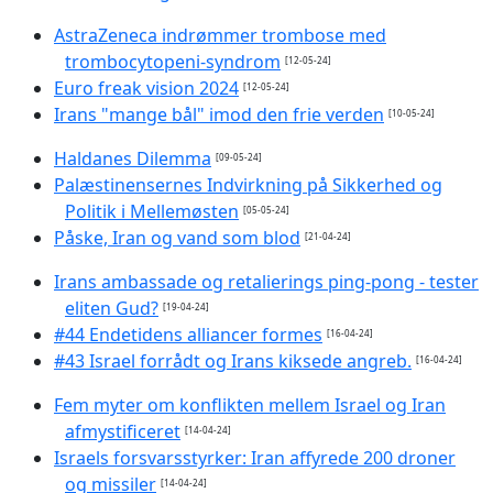
AstraZeneca indrømmer trombose med
trombocytopeni-syndrom
[12-05-24]
Euro freak vision 2024
[12-05-24]
Irans "mange bål" imod den frie verden
[10-05-24]
Haldanes Dilemma
[09-05-24]
Palæstinensernes Indvirkning på Sikkerhed og
Politik i Mellemøsten
[05-05-24]
Påske, Iran og vand som blod
[21-04-24]
Irans ambassade og retalierings ping-pong - tester
eliten Gud?
[19-04-24]
#44 Endetidens alliancer formes
[16-04-24]
#43 Israel forrådt og Irans kiksede angreb.
[16-04-24]
Fem myter om konflikten mellem Israel og Iran
afmystificeret
[14-04-24]
Israels forsvarsstyrker: Iran affyrede 200 droner
og missiler
[14-04-24]