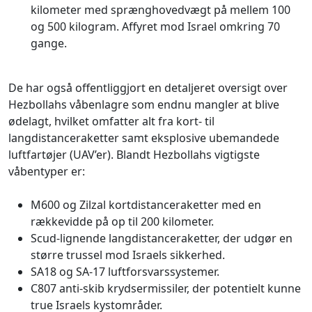
kilometer med sprænghovedvægt på mellem 100
og 500 kilogram. Affyret mod Israel omkring 70
gange.
De har også offentliggjort en detaljeret oversigt over
Hezbollahs våbenlagre som endnu mangler at blive
ødelagt, hvilket omfatter alt fra kort- til
langdistanceraketter samt eksplosive ubemandede
luftfartøjer (UAV’er). Blandt Hezbollahs vigtigste
våbentyper er:
M600 og Zilzal kortdistanceraketter med en
rækkevidde på op til 200 kilometer.
Scud-lignende langdistanceraketter, der udgør en
større trussel mod Israels sikkerhed.
SA18 og SA-17 luftforsvarssystemer.
C807 anti-skib krydsermissiler, der potentielt kunne
true Israels kystområder.