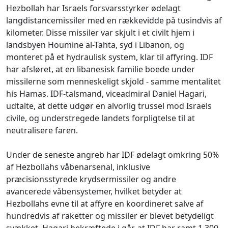
Hezbollah har Israels forsvarsstyrker ødelagt
langdistancemissiler med en rækkevidde på tusindvis af
kilometer. Disse missiler var skjult i et civilt hjem i
landsbyen Houmine al-Tahta, syd i Libanon, og
monteret på et hydraulisk system, klar til affyring. IDF
har afsløret, at en libanesisk familie boede under
missilerne som menneskeligt skjold - samme mentalitet
his Hamas. IDF-talsmand, viceadmiral Daniel Hagari,
udtalte, at dette udgør en alvorlig trussel mod Israels
civile, og understregede landets forpligtelse til at
neutralisere faren.
Under de seneste angreb har IDF ødelagt omkring 50%
af Hezbollahs våbenarsenal, inklusive
præcisionsstyrede krydsermissiler og andre
avancerede våbensystemer, hvilket betyder at
Hezbollahs evne til at affyre en koordineret salve af
hundredvis af raketter og missiler er blevet betydeligt