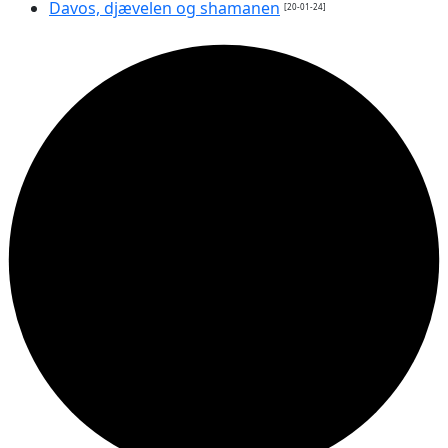
Davos, djævelen og shamanen
[20-01-24]