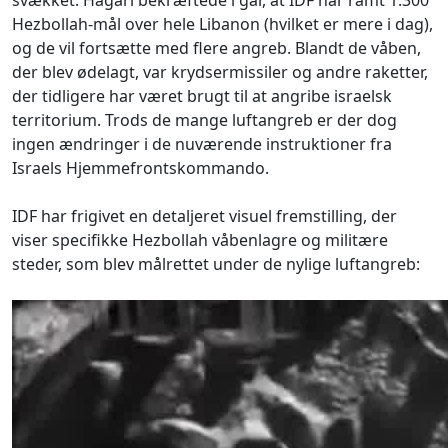
svækket. Hagari bekræftede i går, at IDF har ramt 1.300
Hezbollah-mål over hele Libanon (hvilket er mere i dag),
og de vil fortsætte med flere angreb. Blandt de våben,
der blev ødelagt, var krydsermissiler og andre raketter,
der tidligere har været brugt til at angribe israelsk
territorium. Trods de mange luftangreb er der dog
ingen ændringer i de nuværende instruktioner fra
Israels Hjemmefrontskommando.
IDF har frigivet en detaljeret visuel fremstilling, der
viser specifikke Hezbollah våbenlagre og militære
steder, som blev målrettet under de nylige luftangreb: