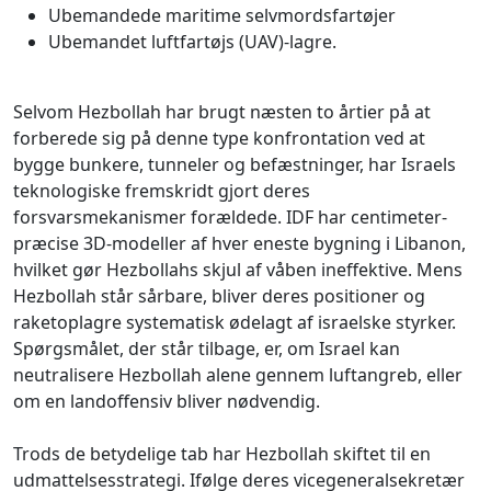
Ubemandede maritime selvmordsfartøjer
Ubemandet luftfartøjs (UAV)-lagre.
Selvom Hezbollah har brugt næsten to årtier på at
forberede sig på denne type konfrontation ved at
bygge bunkere, tunneler og befæstninger, har Israels
teknologiske fremskridt gjort deres
forsvarsmekanismer forældede. IDF har centimeter-
præcise 3D-modeller af hver eneste bygning i Libanon,
hvilket gør Hezbollahs skjul af våben ineffektive. Mens
Hezbollah står sårbare, bliver deres positioner og
raketoplagre systematisk ødelagt af israelske styrker.
Spørgsmålet, der står tilbage, er, om Israel kan
neutralisere Hezbollah alene gennem luftangreb, eller
om en landoffensiv bliver nødvendig.
Trods de betydelige tab har Hezbollah skiftet til en
udmattelsesstrategi. Ifølge deres vicegeneralsekretær