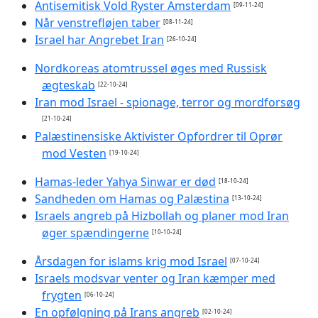
Antisemitisk Vold Ryster Amsterdam
[09-11-24]
Når venstrefløjen taber
[08-11-24]
Israel har Angrebet Iran
[26-10-24]
Nordkoreas atomtrussel øges med Russisk
ægteskab
[22-10-24]
Iran mod Israel - spionage, terror og mordforsøg
[21-10-24]
Palæstinensiske Aktivister Opfordrer til Oprør
mod Vesten
[19-10-24]
Hamas-leder Yahya Sinwar er død
[18-10-24]
Sandheden om Hamas og Palæstina
[13-10-24]
Israels angreb på Hizbollah og planer mod Iran
øger spændingerne
[10-10-24]
Årsdagen for islams krig mod Israel
[07-10-24]
Israels modsvar venter og Iran kæmper med
frygten
[06-10-24]
En opfølgning på Irans angreb
[02-10-24]