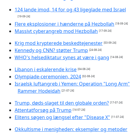
124 lande imod, 14 for og 43 ligeglade med Israel
[19-09-24]
Flere eksplosioner i hænderne på Hezbollah
[18-09-24]
Massivt cyberangreb mod Hezbollah
[17-09-24]
Krig mod krypterede beskedtejenester
[03-09-24]
Kennedy og CNN? støtter Trump
[24-08-24]
WHO's helsediktatur synes at være i gang
[14-08-24]
Libanon i eskalerende krise
[04-08-24]
Olympiade-ceremonien, 2024
[02-08-24]
Israelsk luftangreb i Yemen: Operation "Long Arm"
Rammer Hodeidah
[21-07-24]
Trump, døds-slaget til den globale orden?
[17-07-24]
Attentatforsøg på Trump
[14-07-24]
Elitens søgen og længsel efter "Disease X"
[11-07-24]
Okkultisme i menigheden: eksempler og metoder