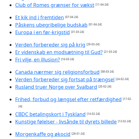
Club of Romes grænser for vækst
[11-04-24]
Et kik ind i fremtiden
[07-04-24]
Påskens ubegribelige budskab
[01-04-24]
Europa i en før-krigstid
[31-03-24]
Verden forbereder sig på krig
[29-03-24]
Er videnskab en modsætning til Gud?
[21-03-24]
Fri vilje, en illusion?
[16-03-24]
Canada nærmer sig religionsforbud
[08-03-24]
Verden forbereder sig fortsat på trængsel
[24-02-24]
Rusland truer Norge over Svalbard
[20-02-24]
Frihed, forbud og længsel efter retfærdighed
[17-02-
24]
CBDC betalingskort i Tyskland
[14-02-24]
Kunstige følelser - livsånde til dyrets billede
[13-02-24]
Morgenkaffe og økocid
[28-01-24]