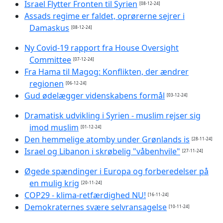
Israel Flytter Fronten til Syrien
[08-12-24]
Assads regime er faldet, oprørerne sejrer i
Damaskus
[08-12-24]
Ny Covid-19 rapport fra House Oversight
Committee
[07-12-24]
Fra Hama til Magog: Konflikten, der ændrer
regionen
[06-12-24]
Gud ødelægger videnskabens formål
[03-12-24]
Dramatisk udvikling i Syrien - muslim rejser sig
imod muslim
[01-12-24]
Den hemmelige atomby under Grønlands is
[28-11-24]
Israel og Libanon i skrøbelig "våbenhvile"
[27-11-24]
Øgede spændinger i Europa og forberedelser på
en mulig krig
[20-11-24]
COP29 - klima-retfærdighed NU!
[16-11-24]
Demokraternes svære selvransagelse
[10-11-24]