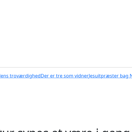
lens troværdighed
Der er tre som vidner
Jesuitpræster bag 