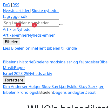
FAQ
|
RSS
Nyeste artikler
|
Sidste nyheder
tagryggen
.dk
ulæste
ulæste
2
5
Artikler
Nyheder
Artikel-emner
Nyheds-emner
Bibelen
Læs Bibelen online
Hent Bibelen til Kindle
Bibelens historie
Bibelens modsigelser og fejltagelser
Bibe
Musik
Bøger
Israel 2023-25
Nyheds-arkiv
Forfattere
Kim Andersen
Holger Skov Særkjær
Eskild Skov Særkjær
Bibelen kronologisk
Bibelen
Dagens andagter
Debat