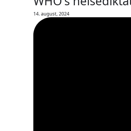
WHO's helsediktat
14. august, 2024