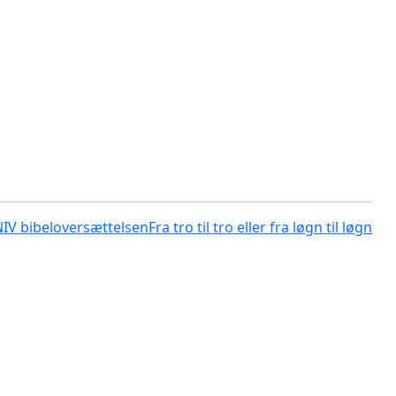
NIV bibeloversættelsen
Fra tro til tro eller fra løgn til løgn