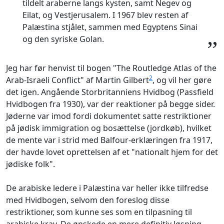
tildelt araberne langs kysten, samt Negev og
Eilat, og Vestjerusalem. I 1967 blev resten af
Palæstina stjålet, sammen med Egyptens Sinai
og den syriske Golan.
”
Jeg har før henvist til bogen "The Routledge Atlas of the
2
Arab-Israeli Conflict" af Martin Gilbert
, og vil her gøre
det igen. Angående Storbritanniens Hvidbog (Passfield
Hvidbogen fra 1930), var der reaktioner på begge sider.
Jøderne var imod fordi dokumentet satte restriktioner
på jødisk immigration og bosættelse (jordkøb), hvilket
de mente var i strid med Balfour-erklæringen fra 1917,
der havde lovet oprettelsen af et "nationalt hjem for det
jødiske folk".
De arabiske ledere i Palæstina var heller ikke tilfredse
med Hvidbogen, selvom den foreslog disse
restriktioner, som kunne ses som en tilpasning til