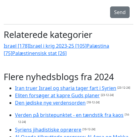
Send
Relaterede kategorier
Israel [178]
Israel i krig 2023-25 [105]
Palæstina
[75]
Palæstinensisk stat [26]
Flere nyhedsblogs fra 2024
Iran truer Israel og sharia tager fart i Syrien
[23-12-24]
Eliten forsøger at kapre Guds planer
[23-12-24]
Den jødiske nye verdensorden
[18-12-24]
Verden på bristepunktet - en tændstik fra kaos
[14-
12-24]
Syriens jihadistiske oprørere
[10-12-24]