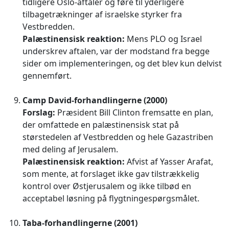
tidligere Oslo-aftaler og føre til yderligere
tilbagetrækninger af israelske styrker fra
Vestbredden.
Palæstinensisk reaktion:
Mens PLO og Israel
underskrev aftalen, var der modstand fra begge
sider om implementeringen, og det blev kun delvist
gennemført.
Camp David-forhandlingerne (2000)
Forslag:
Præsident Bill Clinton fremsatte en plan,
der omfattede en palæstinensisk stat på
størstedelen af Vestbredden og hele Gazastriben
med deling af Jerusalem.
Palæstinensisk reaktion:
Afvist af Yasser Arafat,
som mente, at forslaget ikke gav tilstrækkelig
kontrol over Østjerusalem og ikke tilbød en
acceptabel løsning på flygtningespørgsmålet.
Taba-forhandlingerne (2001)