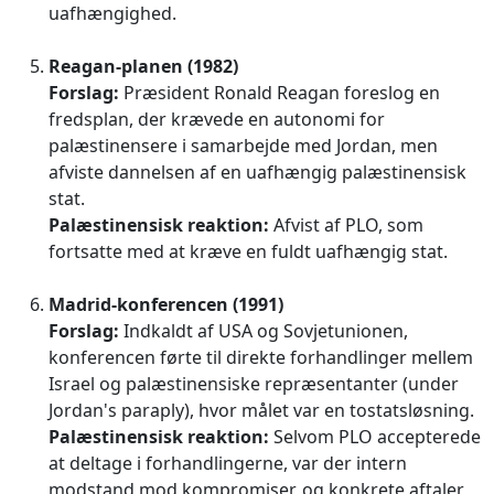
uafhængighed.
Reagan-planen (1982)
Forslag:
Præsident Ronald Reagan foreslog en
fredsplan, der krævede en autonomi for
palæstinensere i samarbejde med Jordan, men
afviste dannelsen af en uafhængig palæstinensisk
stat.
Palæstinensisk reaktion:
Afvist af PLO, som
fortsatte med at kræve en fuldt uafhængig stat.
Madrid-konferencen (1991)
Forslag:
Indkaldt af USA og Sovjetunionen,
konferencen førte til direkte forhandlinger mellem
Israel og palæstinensiske repræsentanter (under
Jordan's paraply), hvor målet var en tostatsløsning.
Palæstinensisk reaktion:
Selvom PLO accepterede
at deltage i forhandlingerne, var der intern
modstand mod kompromiser, og konkrete aftaler