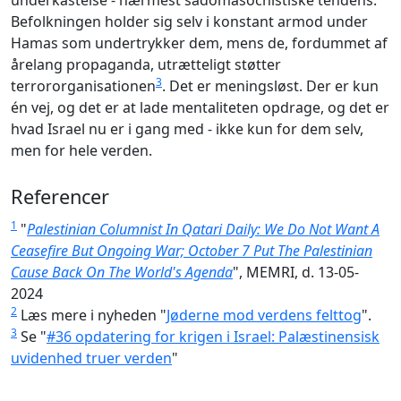
underkastelse - nærmest sadomasochistiske tendens.
Befolkningen holder sig selv i konstant armod under
Hamas som undertrykker dem, mens de, fordummet af
årelang propaganda, utrætteligt støtter
3
terrororganisationen
. Det er meningsløst. Der er kun
én vej, og det er at lade mentaliteten opdrage, og det er
hvad Israel nu er i gang med - ikke kun for dem selv,
men for hele verden.
Referencer
1
"
Palestinian Columnist In Qatari Daily: We Do Not Want A
Ceasefire But Ongoing War; October 7 Put The Palestinian
Cause Back On The World's Agenda
", MEMRI, d. 13-05-
2024
2
Læs mere i nyheden "
Jøderne mod verdens felttog
".
3
Se "
#36 opdatering for krigen i Israel: Palæstinensisk
uvidenhed truer verden
"