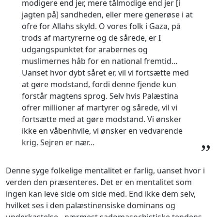
modigere end jer, mere tålmodige end jer [i
jagten på] sandheden, eller mere generøse i at
ofre for Allahs skyld. O vores folk i Gaza, på
trods af martyrerne og de sårede, er I
udgangspunktet for arabernes og
muslimernes håb for en national fremtid…
Uanset hvor dybt såret er, vil vi fortsætte med
at gøre modstand, fordi denne fjende kun
forstår magtens sprog. Selv hvis Palæstina
ofrer millioner af martyrer og sårede, vil vi
fortsætte med at gøre modstand. Vi ønsker
ikke en våbenhvile, vi ønsker en vedvarende
krig. Sejren er nær...
”
Denne syge folkelige mentalitet er farlig, uanset hvor i
verden den præsenteres. Det er en mentalitet som
ingen kan leve side om side med. End ikke dem selv,
hvilket ses i den palæstinensiske dominans og