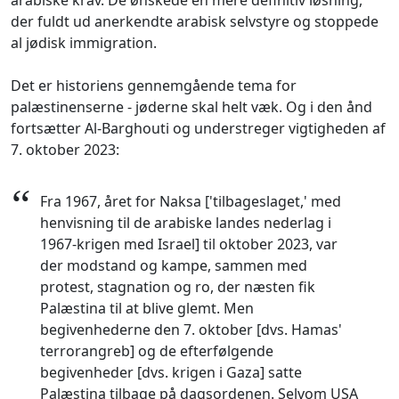
arabiske krav. De ønskede en mere definitiv løsning,
der fuldt ud anerkendte arabisk selvstyre og stoppede
al jødisk immigration.
Det er historiens gennemgående tema for
palæstinenserne - jøderne skal helt væk. Og i den ånd
fortsætter Al-Barghouti og understreger vigtigheden af
7. oktober 2023:
“
Fra 1967, året for Naksa ['tilbageslaget,' med
henvisning til de arabiske landes nederlag i
1967-krigen med Israel] til oktober 2023, var
der modstand og kampe, sammen med
protest, stagnation og ro, der næsten fik
Palæstina til at blive glemt. Men
begivenhederne den 7. oktober [dvs. Hamas'
terrorangreb] og de efterfølgende
begivenheder [dvs. krigen i Gaza] satte
Palæstina tilbage på dagsordenen. Selvom USA