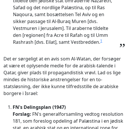
tildelte den jødiske stat områderne Nazareth,
Safad og det nordlige Palæstina, op til Ras
Naqoura, samt bosættelsen Tel Aviv og en
sikker passage til Al-Buraq Muren [dvs.
Vestmuren i Jerusalem]. Til araberne tildelte
den [regionen] fra Acre til Rafah og til Umm
1
Rashrash [dvs. Eilat], samt Vestbredden.
”
Det er sørgeligt at en avis som Al-Watan, der forsøger
at være et oplysende medie for de arabisk-talende i
Qatar, giver plads til propagandistisk vrøvl. Lad os lige
mindes de historiske anstrengelser for en to-
statsløsning, der ikke kunne tilfredsstille de arabiske
borgere i Israel:
FN's Delingsplan (1947)
Forslag:
FN's generalforsamling vedtog resolution
181, som foreslog opdeling af Palæstina i en jødisk
stat, en arabisk stat og en international zone for