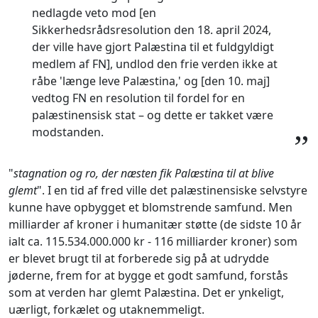
nedlagde veto mod [en
Sikkerhedsrådsresolution den 18. april 2024,
der ville have gjort Palæstina til et fuldgyldigt
medlem af FN], undlod den frie verden ikke at
råbe 'længe leve Palæstina,' og [den 10. maj]
vedtog FN en resolution til fordel for en
palæstinensisk stat – og dette er takket være
modstanden.
”
"
stagnation og ro, der næsten fik Palæstina til at blive
glemt
". I en tid af fred ville det palæstinensiske selvstyre
kunne have opbygget et blomstrende samfund. Men
milliarder af kroner i humanitær støtte (de sidste 10 år
ialt ca. 115.534.000.000 kr - 116 milliarder kroner) som
er blevet brugt til at forberede sig på at udrydde
jøderne, frem for at bygge et godt samfund, forstås
som at verden har glemt Palæstina. Det er ynkeligt,
uærligt, forkælet og utaknemmeligt.