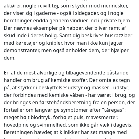
aktører, nogle i civilt tøj, som skyder mod mennesker,
der viser sig i gaderne - også i sidegader, og i nogle
beretninger endda gennem vinduer ind i private hjem.
Der nævnes eksempler på naboer, der bliver ramt af
skud inde i deres bolig. Samtidig beskrives husrazziaer
med køretøjer og knipler, hvor man ikke kun jagter
demonstranter, men også anholder dem, der hjælper
dem.
En af de mest alvorlige og tilbagevendende påstande
handler om brug af kemiske stoffer. Der omtales tegn
på, at styrker i beskyttelsesudstyr og masker - udstyr,
der forbindes med kemiske våben - har været i brug, og
der bringes en førstehåndsberetning fra en person, der
fortæller om langvarige symptomer efter "tåregas":
meget højt blodtryk, forhøjet puls, mavesmerter,
hovedpine og svimmelhed, som ikke går væk i dagevis.
Beretningen hævder, at klinikker har set mange med