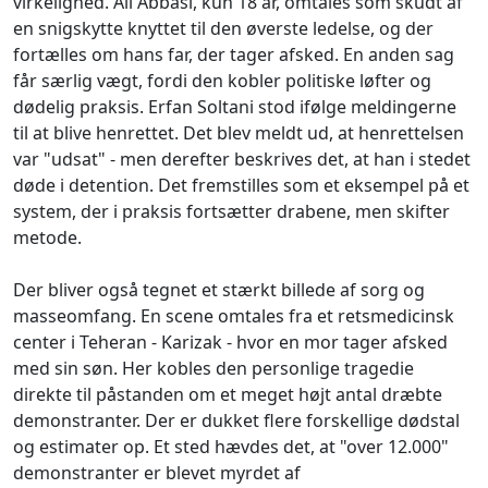
virkelighed. Ali Abbasi, kun 18 år, omtales som skudt af
en snigskytte knyttet til den øverste ledelse, og der
fortælles om hans far, der tager afsked. En anden sag
får særlig vægt, fordi den kobler politiske løfter og
dødelig praksis. Erfan Soltani stod ifølge meldingerne
til at blive henrettet. Det blev meldt ud, at henrettelsen
var "udsat" - men derefter beskrives det, at han i stedet
døde i detention. Det fremstilles som et eksempel på et
system, der i praksis fortsætter drabene, men skifter
metode.
Der bliver også tegnet et stærkt billede af sorg og
masseomfang. En scene omtales fra et retsmedicinsk
center i Teheran - Karizak - hvor en mor tager afsked
med sin søn. Her kobles den personlige tragedie
direkte til påstanden om et meget højt antal dræbte
demonstranter. Der er dukket flere forskellige dødstal
og estimater op. Et sted hævdes det, at "over 12.000"
demonstranter er blevet myrdet af