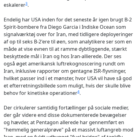
3
eskalerer
.
Endelig har USA inden for det seneste år igen brugt B‑2
Spirit‑bombere fra Diego Garcia i Indiske Ocean som
signalværktøj over for Iran, med tidligere deployeringer
af op til seks B‑2'ere til øen, som analytikere ser som en
måde at vise evnen til at ramme dybtliggende, stærkt
beskyttede mål i Iran og hos Iran‑allierede. Der ses
også øget amerikansk luftrekognoscering rundt om
Iran, inklusive rapporter om gentagne ISR‑flyvninger,
hvilket passer ind i et mønster, hvor USA vil have så god
et efterretningsbillede som muligt, hvis der skulle blive
4
behov for kinetiske operationer
.
Der cirkulerer samtidig fortællinger på sociale medier,
der går videre end disse dokumenterede bevægelser
og hævder, at Pentagon allerede har gennemført en
"hemmelig generalprøve" på et massivt luftangreb mod