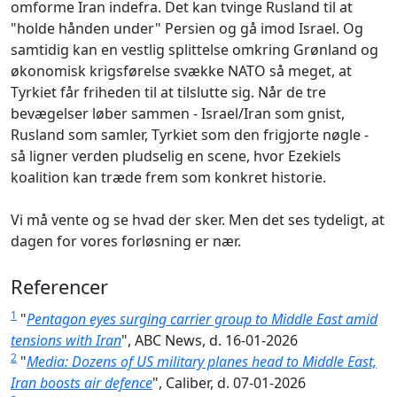
omforme Iran indefra. Det kan tvinge Rusland til at
"holde hånden under" Persien og gå imod Israel. Og
samtidig kan en vestlig splittelse omkring Grønland og
økonomisk krigsførelse svække NATO så meget, at
Tyrkiet får friheden til at tilslutte sig. Når de tre
bevægelser løber sammen - Israel/Iran som gnist,
Rusland som samler, Tyrkiet som den frigjorte nøgle -
så ligner verden pludselig en scene, hvor Ezekiels
koalition kan træde frem som konkret historie.
Vi må vente og se hvad der sker. Men det ses tydeligt, at
dagen for vores forløsning er nær.
Referencer
1
"
Pentagon eyes surging carrier group to Middle East amid
tensions with Iran
", ABC News, d. 16-01-2026
2
"
Media: Dozens of US military planes head to Middle East,
Iran boosts air defence
", Caliber, d. 07-01-2026