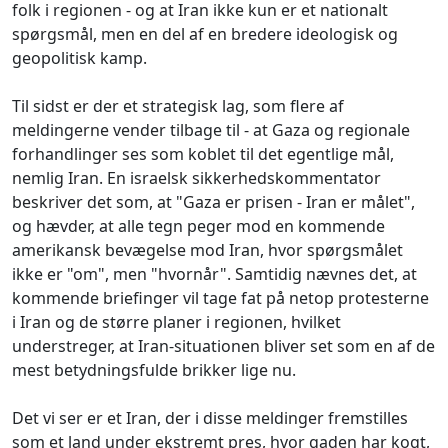
folk i regionen - og at Iran ikke kun er et nationalt
spørgsmål, men en del af en bredere ideologisk og
geopolitisk kamp.
Til sidst er der et strategisk lag, som flere af
meldingerne vender tilbage til - at Gaza og regionale
forhandlinger ses som koblet til det egentlige mål,
nemlig Iran. En israelsk sikkerhedskommentator
beskriver det som, at "Gaza er prisen - Iran er målet",
og hævder, at alle tegn peger mod en kommende
amerikansk bevægelse mod Iran, hvor spørgsmålet
ikke er "om", men "hvornår". Samtidig nævnes det, at
kommende briefinger vil tage fat på netop protesterne
i Iran og de større planer i regionen, hvilket
understreger, at Iran-situationen bliver set som en af de
mest betydningsfulde brikker lige nu.
Det vi ser er et Iran, der i disse meldinger fremstilles
som et land under ekstremt pres, hvor gaden har kogt,