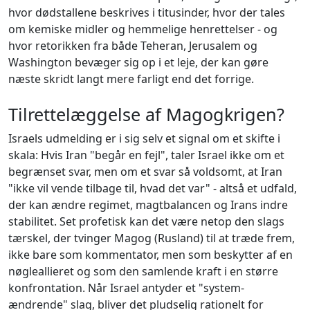
hvor dødstallene beskrives i titusinder, hvor der tales
om kemiske midler og hemmelige henrettelser - og
hvor retorikken fra både Teheran, Jerusalem og
Washington bevæger sig op i et leje, der kan gøre
næste skridt langt mere farligt end det forrige.
Tilrettelæggelse af Magogkrigen?
Israels udmelding er i sig selv et signal om et skifte i
skala: Hvis Iran "begår en fejl", taler Israel ikke om et
begrænset svar, men om et svar så voldsomt, at Iran
"ikke vil vende tilbage til, hvad det var" - altså et udfald,
der kan ændre regimet, magtbalancen og Irans indre
stabilitet. Set profetisk kan det være netop den slags
tærskel, der tvinger Magog (Rusland) til at træde frem,
ikke bare som kommentator, men som beskytter af en
nøgleallieret og som den samlende kraft i en større
konfrontation. Når Israel antyder et "system-
ændrende" slag, bliver det pludselig rationelt for