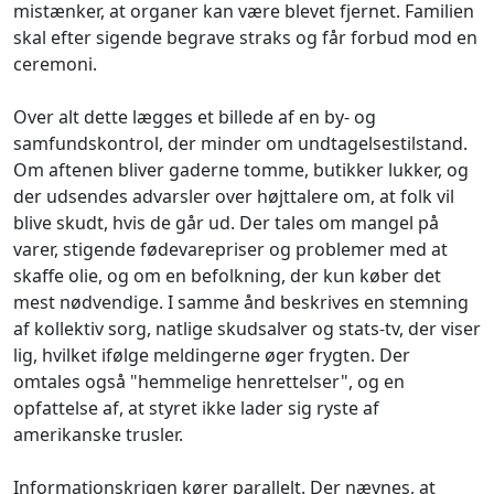
mistænker, at organer kan være blevet fjernet. Familien
skal efter sigende begrave straks og får forbud mod en
ceremoni.
Over alt dette lægges et billede af en by- og
samfundskontrol, der minder om undtagelsestilstand.
Om aftenen bliver gaderne tomme, butikker lukker, og
der udsendes advarsler over højttalere om, at folk vil
blive skudt, hvis de går ud. Der tales om mangel på
varer, stigende fødevarepriser og problemer med at
skaffe olie, og om en befolkning, der kun køber det
mest nødvendige. I samme ånd beskrives en stemning
af kollektiv sorg, natlige skudsalver og stats-tv, der viser
lig, hvilket ifølge meldingerne øger frygten. Der
omtales også "hemmelige henrettelser", og en
opfattelse af, at styret ikke lader sig ryste af
amerikanske trusler.
Informationskrigen kører parallelt. Der nævnes, at