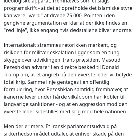
ideologiske apparat, fremhæves som et slags
programskrift - at det at opretholde det islamiske styre
kan være "værd" at dræbe 75.000. Pointen i den
gengivne argumentation er klar, at der ikke findes en
"rød linje", ikke engang hvis dødstallene bliver enorme.
Internationalt strammes retorikken markant, og
risikoen for militær eskalation ligger som en tung
skygge over udviklingen. Irans præsident Masoud
Pezeshkian advarer i en direkte besked til Donald
Trump om, at et angreb på den øverste leder vil betyde
total krig. Samme linje gentages i en offentlig
formulering, hvor Pezeshkian samtidig fremhæver, at
iranerne lever under hårde vilkår, som han kobler til
langvarige sanktioner - og at en aggression mod den
øverste leder sidestilles med krig mod hele nationen.
Men der er mere. Et iransk parlamentsudvalg på
sikkerhedsområdet udtaler, at enhver skade på den