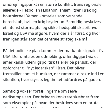
omdrejningspunkt i en større konflikt. Irans regionale
allierede - Hezbollah i Libanon, shiamilitser i Irak og
houthierne i Yemen - omtales som værende i
beredskab, hvis en krig bryder ud. Samtidig beskrives
et intenst stormagts- og sikkerhedspolitisk spil, hvor
Israel og USA må afgøre, hvem der slår først, og hvor
Iran igen står som det centrale strategiske mål.
På det politiske plan kommer der markante signaler fra
USA. Der omtales en udmelding, offentliggjort via et
amerikansk udenrigspolitisk talerør på persisk, der
opfordrer til "nyt lederskab" i Iran. Det bliver i
fremstillet som et budskab, der rammer direkte ind i en
situation, hvor styrets legitimitet udfordres på gaden.
Samtidig vokser fortællingerne om selve
nedkæmpelsen. Der bringes konkrete skæbner frem
som eksempler på, hvad der beskrives som en brutal