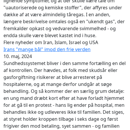
lignende symptomer, og at der skulle være tale om
"uautoriserede og kemiske stoffer", der affyres under
dække af at være almindelig tåregas. I en anden,
længere beskrivelse omtales også en "ukendt gas", der
fremkalder opkast og vedvarende svimmelhed - og
endda skulle være blevet kastet ind i huse.
Flere nyheder om Iran, Islam, Israel og USA
Irans "mange bål" imod den frie verden
10. maj, 2024
Sundhedssystemet bliver i den samme fortælling en del
af kontrollen. Der hævdes, at folk med skudsår eller
gasforgiftning risikerer at blive arresteret på
hospitalerne, og at mange derfor undgår at søge
behandling. Og så kommer der en særlig grum detalje:
en ung mand dræbt kort efter at have forladt hjemmet
for at gå til en protest - hans lig ender på hospital, men
behandles ikke og udleveres ikke til familien. Det siges,
at styret holder kroppen tilbage i seks dage og først
frigiver den mod betaling, syet sammen - og familien