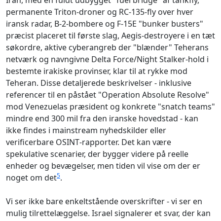
Iran, med en fuldt udbygget "fuel bridge" af tankfly,
permanente Triton‑droner og RC‑135‑fly over hver
iransk radar, B‑2‑bombere og F‑15E "bunker busters"
præcist placeret til første slag, Aegis‑destroyere i en tæt
søkordre, aktive cyberangreb der "blænder" Teherans
netværk og navngivne Delta Force/Night Stalker‑hold i
bestemte irakiske provinser, klar til at rykke mod
Teheran. Disse detaljerede beskrivelser - inklusive
referencer til en påstået "Operation Absolute Resolve"
mod Venezuelas præsident og konkrete "snatch teams"
mindre end 300 mil fra den iranske hovedstad - kan
ikke findes i mainstream nyhedskilder eller
verificerbare OSINT‑rapporter. Det kan være
spekulative scenarier, der bygger videre på reelle
enheder og bevægelser, men tiden vil vise om der er
5
noget om det
.
Vi ser ikke bare enkeltstående overskrifter - vi ser en
mulig tilrettelæggelse. Israel signalerer et svar, der kan