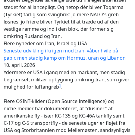
aktører begynder at vælge side ud fra egeninteresse i
stedet for alliancepligt. Og netop dér bliver Togarma
(Tyrkiet) farlig som svingbrik: Jo mere NATO's greb
løsnes, jo friere bliver Tyrkiet til at træde ud af den
vestlige ramme og ind i den blok, der former sig
omkring Rusland og Iran.
Flere nyheder om Iran, Israel og USA
Seneste udvikling i krigen mod Iran: våbenhvile på
papir, men stadig kamp om Hormuz, uran og Libanon
10. april, 2026
Ydermere er USA i gang med en markant, men stadig
begrænset, militær opbygning omkring Iran, som giver
1
mulighed for luftangreb
.
Flere OSINT‑kilder (Open Source Intelligence) og
niche‑medier har dokumenteret, at "dusiner" af
amerikanske fly - især KC‑135 og KC‑46A tankfly samt
C‑17 og C‑5 transportfly - de seneste uger er fløjet fra
USA og Storbritannien mod Mellemøsten, sandsynligvis