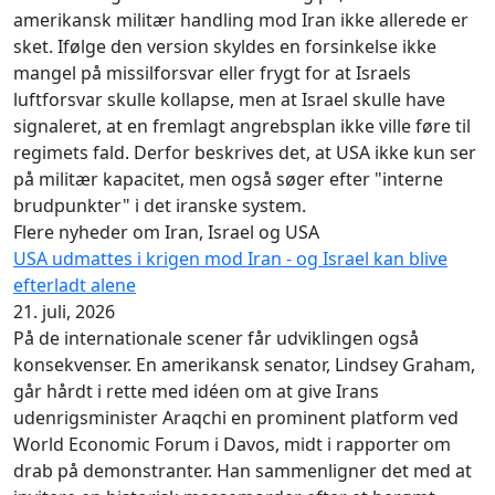
amerikansk militær handling mod Iran ikke allerede er
sket. Ifølge den version skyldes en forsinkelse ikke
mangel på missilforsvar eller frygt for at Israels
luftforsvar skulle kollapse, men at Israel skulle have
signaleret, at en fremlagt angrebsplan ikke ville føre til
regimets fald. Derfor beskrives det, at USA ikke kun ser
på militær kapacitet, men også søger efter "interne
brudpunkter" i det iranske system.
Flere nyheder om Iran, Israel og USA
USA udmattes i krigen mod Iran - og Israel kan blive
efterladt alene
21. juli, 2026
På de internationale scener får udviklingen også
konsekvenser. En amerikansk senator, Lindsey Graham,
går hårdt i rette med idéen om at give Irans
udenrigsminister Araqchi en prominent platform ved
World Economic Forum i Davos, midt i rapporter om
drab på demonstranter. Han sammenligner det med at