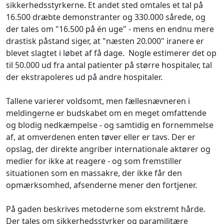
sikkerhedsstyrkerne. Et andet sted omtales et tal på
16.500 dræbte demonstranter og 330.000 sårede, og
der tales om "16.500 på én uge" - mens en endnu mere
drastisk påstand siger, at "næsten 20.000" iranere er
blevet slagtet i løbet af få dage. Nogle estimerer det op
til 50.000 ud fra antal patienter på større hospitaler, tal
der ekstrapoleres ud på andre hospitaler.
Tallene varierer voldsomt, men fællesnævneren i
meldingerne er budskabet om en meget omfattende
og blodig nedkæmpelse - og samtidig en fornemmelse
af, at omverdenen enten tøver eller er tavs. Der er
opslag, der direkte angriber internationale aktører og
medier for ikke at reagere - og som fremstiller
situationen som en massakre, der ikke får den
opmærksomhed, afsenderne mener den fortjener.
På gaden beskrives metoderne som ekstremt hårde.
Der tales om sikkerhedsstyrker og paramilitære