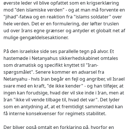
øverste leder vil blive opfattet som en krigserklæring
mod "den islamiske verden" - og at man må forvente en
"jihad"-fatwa og en reaktion fra "islams soldater" over
hele verden. Det er en formulering, der løfter truslen
ud over Irans egne grænser og antyder et globalt net af
mulige gengældelsesaktioner.
På den israelske side ses parallelle tegn på alvor. Et
hastemøde i Netanyahus sikkerhedskabinet omtales
som dramatisk og specifikt knyttet til "Iran-
spørgsmålet". Senere kommer en advarsel fra
Netanyahu - hvis Iran begår en fejl og angriber, vil Israel
svare med en kraft, "de ikke kender" - og han tilføjer, at
ingen kan forudsige, hvad der vil ske inde i Iran, men at
Iran "ikke vil vende tilbage til, hvad det var". Det lyder
som en antydning af, at et fremtidigt sammenstød kan
få interne konsekvenser for regimets stabilitet.
Der bliver også omtalt en forklaring på, hvorfor en