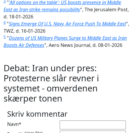
3
"
'All options on the table': US boosts presence in Middle
East as Iran strike remains possibility
", The Jerusalem Post,
d. 18-01-2026
4
"
Signs Emerge Of U.S. Navy, Air Force Push To Middle East
",
TWZ, d. 16-01-2026
5
"
Dozens of US Military Planes Surge to Middle East as Iran
Boosts Air Defenses
", Aero News Journal, d. 08-01-2026
Debat: Iran under pres:
Protesterne slår revner i
systemet - omverdenen
skærper tonen
Skriv kommentar
Navn*
(vises ikke)