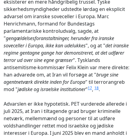
eksisterer en mere håndgribelig trussel. Tyske
sikkerhedsmyndigheder udstedte lørdag en eksplicit
advarsel om iranske soveceller i Europa. Marc
Henrichmann, formand for Bundestags
parlamentariske kontroludvalg, sagde, at
"
gengældelsesforanstaltninger, herunder fra iranske
soveceller i Europa, ikke kan udelukkes
", og at "
det iranske
regime gentagne gange har demonstreret, at det udfører
terror ud over sine egne grænser
". Tysklands
antisemitisme-kommissær Felix Klein var mere direkte:
han advarede om, at Iran vil forsøge at "
bruge sine
agentnetværk direkte inden for Europa
" til terrorangreb
17
18
mod "
jødiske og israelske institutioner
"
,
.
Advarslen er ikke hypotetisk. PET vurderede allerede i
juli 2025, at Iran i tiltagende grad bruger kriminelle
netværk, mellemmænd og personer til at udføre
voldshandlinger rettet mod israelske og jødiske
interesser i Europa. I juni 2025 blev en mand anholdt i