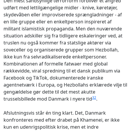
Den mest sandsynlige terrorform forbliver et angreb
udført med lettilgængelige midler - knive, køretøjer,
skydevåben eller improviserede sprængladninger - af
en lille gruppe eller en enkeltperson inspireret af
militant islamistisk propaganda. Men den nuværende
situation adskiller sig fra tidligere eskaleringer ved, at
truslen nu også kommer fra statslige aktører via
soveceller og organiserede grupper som Hezbollah,
ikke kun fra selvradikaliserede enkeltpersoner.
Kombinationen af formelle fatwaer med global
rækkevidde, viral spredning til et dansk publikum via
Facebook og TikTok, dokumenterede iranske
agentnetværk i Europa, og Hezbollahs erklærede vilje til
gengældelse gør dette til det mest akutte
32
trusselsbillede mod Danmark i nyere tid
.
Afslutningsvis står én ting klart. Det, Danmark
konfronteres med efter drabet på Khamenei, er ikke
kun en udenrigspolitisk krise, men et indre