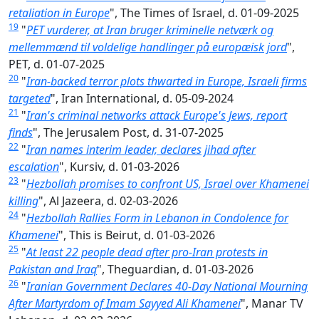
retaliation in Europe
", The Times of Israel, d. 01-09-2025
19
"
PET vurderer, at Iran bruger kriminelle netværk og
mellemmænd til voldelige handlinger på europæisk jord
",
PET, d. 01-07-2025
20
"
Iran-backed terror plots thwarted in Europe, Israeli firms
targeted
", Iran International, d. 05-09-2024
21
"
Iran's criminal networks attack Europe's Jews, report
finds
", The Jerusalem Post, d. 31-07-2025
22
"
Iran names interim leader, declares jihad after
escalation
", Kursiv, d. 01-03-2026
23
"
Hezbollah promises to confront US, Israel over Khamenei
killing
", Al Jazeera, d. 02-03-2026
24
"
Hezbollah Rallies Form in Lebanon in Condolence for
Khamenei
", This is Beirut, d. 01-03-2026
25
"
At least 22 people dead after pro-Iran protests in
Pakistan and Iraq
", Theguardian, d. 01-03-2026
26
"
Iranian Government Declares 40-Day National Mourning
After Martyrdom of Imam Sayyed Ali Khamenei
", Manar TV