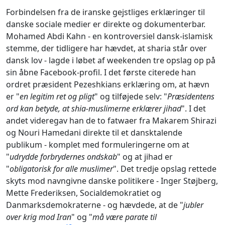
Forbindelsen fra de iranske gejstliges erklæringer til
danske sociale medier er direkte og dokumenterbar.
Mohamed Abdi Kahn - en kontroversiel dansk-islamisk
stemme, der tidligere har hævdet, at sharia står over
dansk lov - lagde i løbet af weekenden tre opslag op på
sin åbne Facebook-profil. I det første citerede han
ordret præsident Pezeshkians erklæring om, at hævn
er "
en legitim ret og pligt
" og tilføjede selv: "
Præsidentens
ord kan betyde, at shia-muslimerne erklærer jihad
". I det
andet videregav han de to fatwaer fra Makarem Shirazi
og Nouri Hamedani direkte til et dansktalende
publikum - komplet med formuleringerne om at
"
udrydde forbrydernes ondskab
" og at jihad er
"
obligatorisk for alle muslimer
". Det tredje opslag rettede
skyts mod navngivne danske politikere - Inger Støjberg,
Mette Frederiksen, Socialdemokratiet og
Danmarksdemokraterne - og hævdede, at de "
jubler
over krig mod Iran
" og "
må være parate til