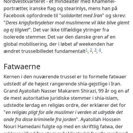
Nordvestkvarteret - et mindealter med Khamenei-
portrætter, iranske flag og stearinlys, mens han på
Facebook opfordrede til "
solidaritet med Iran
" og skrev:
"
Deres krigsforbrydelser mod muslimerne vil ikke blive glemt
og ej tilgivet
". Det var ikke tilfældige ytringer fra
isolerede stemmer. Det var den danske gren af en
global mobilisering, der i løbet af weekenden har
1
2
3
4
ændret trusselbilledet fundamentalt
,
,
,
.
Fatwaerne
Kernen i den nuværende trussel er to formelle fatwaer
udstedt af de højest rangerende shia-gejstlige i Iran.
Grand Ayatollah Nasser Makarem Shirazi, 99 år og en af
de mest autoritative juridiske stemmer i shia-islam,
udstedte lørdag en religiøs ordre, der erklærer det for
"
en religiøs pligt for alle muslimer i verden at udrydde det
onde fra disse kriminelle fra jorden
". Ayatollah Hossein
Nouri Hamedani fulgte op med en skriftlig fatwa, der