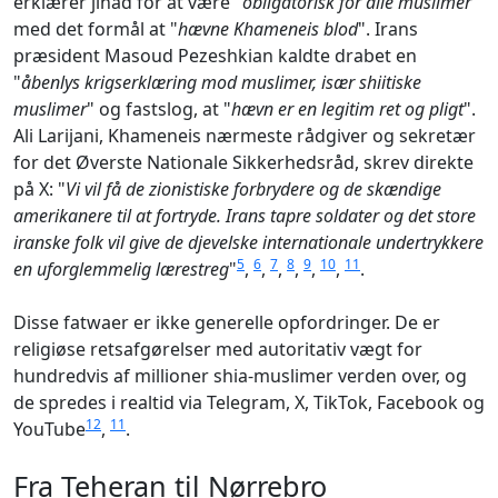
erklærer jihad for at være "
obligatorisk for alle muslimer
"
med det formål at "
hævne Khameneis blod
". Irans
præsident Masoud Pezeshkian kaldte drabet en
"
åbenlys krigserklæring mod muslimer, især shiitiske
muslimer
" og fastslog, at "
hævn er en legitim ret og pligt
".
Ali Larijani, Khameneis nærmeste rådgiver og sekretær
for det Øverste Nationale Sikkerhedsråd, skrev direkte
på X: "
Vi vil få de zionistiske forbrydere og de skændige
amerikanere til at fortryde. Irans tapre soldater og det store
iranske folk vil give de djevelske internationale undertrykkere
5
6
7
8
9
10
11
en uforglemmelig lærestreg
"
,
,
,
,
,
,
.
Disse fatwaer er ikke generelle opfordringer. De er
religiøse retsafgørelser med autoritativ vægt for
hundredvis af millioner shia-muslimer verden over, og
de spredes i realtid via Telegram, X, TikTok, Facebook og
12
11
YouTube
,
.
Fra Teheran til Nørrebro