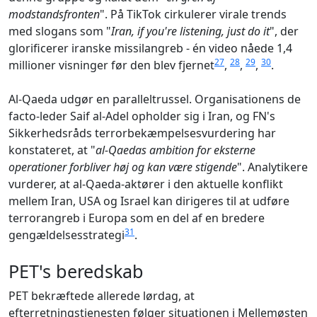
modstandsfronten
". På TikTok cirkulerer virale trends
med slogans som "
Iran, if you're listening, just do it
", der
glorificerer iranske missilangreb - én video nåede 1,4
27
28
29
30
millioner visninger før den blev fjernet
,
,
,
.
Al-Qaeda udgør en paralleltrussel. Organisationens de
facto-leder Saif al-Adel opholder sig i Iran, og FN's
Sikkerhedsråds terrorbekæmpelsesvurdering har
konstateret, at "
al-Qaedas ambition for eksterne
operationer forbliver høj og kan være stigende
". Analytikere
vurderer, at al-Qaeda-aktører i den aktuelle konflikt
mellem Iran, USA og Israel kan dirigeres til at udføre
terrorangreb i Europa som en del af en bredere
31
gengældelsesstrategi
.
PET's beredskab
PET bekræftede allerede lørdag, at
efterretningstjenesten følger situationen i Mellemøsten