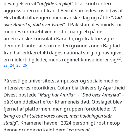
bevægelsen vil "
opfylde sin pligt
" til at konfrontere
aggressionen mod Iran. I Beirut samledes tusindvis af
Hezbollah-tilhængere med iranske flag og råbte "
Død
over Amerika, død over Israel
". I Pakistan blev mindst ni
mennesker dræbt ved et stormangreb på det
amerikanske konsulat i Karachi, og i Irak forsøgte
demonstranter at storme den grønne zone i Bagdad.
Iran har erklæret 40 dages national sorg og navngivet
22
en midlertidig leder, mens regimet konsoliderer sig
,
23
24
25
26
,
,
,
.
På vestlige universitetscampusser og sociale medier
intensiveres retorikken. Columbia University Apartheid
Divest postede "
Marg bar Amrika
" - "
Død over Amerika
" -
på X umiddelbart efter Khameneis død. Opslaget blev
fjernet af platformen, men gruppen fordoblede: "
X
tvang os til at slette vores tweet, men holdningen står
stadig
". Khamenei havde i 2024 personligt rost netop
denne gruppe og kaldt dem "
en gren af