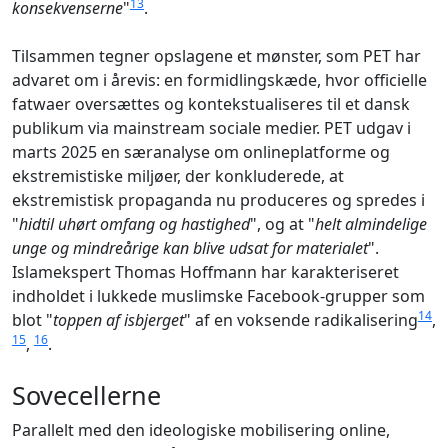
13
konsekvenserne
"
.
Tilsammen tegner opslagene et mønster, som PET har
advaret om i årevis: en formidlingskæde, hvor officielle
fatwaer oversættes og kontekstualiseres til et dansk
publikum via mainstream sociale medier. PET udgav i
marts 2025 en særanalyse om onlineplatforme og
ekstremistiske miljøer, der konkluderede, at
ekstremistisk propaganda nu produceres og spredes i
"
hidtil uhørt omfang og hastighed
", og at "
helt almindelige
unge og mindreårige kan blive udsat for materialet
".
Islamekspert Thomas Hoffmann har karakteriseret
indholdet i lukkede muslimske Facebook-grupper som
14
blot "
toppen af isbjerget
" af en voksende radikalisering
,
15
16
,
.
Sovecellerne
Parallelt med den ideologiske mobilisering online,