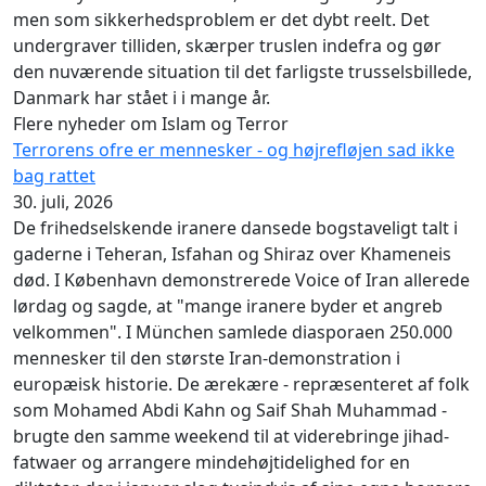
men som sikkerhedsproblem er det dybt reelt. Det
undergraver tilliden, skærper truslen indefra og gør
den nuværende situation til det farligste trusselsbillede,
Danmark har stået i i mange år.
Flere nyheder om Islam og Terror
Terrorens ofre er mennesker - og højrefløjen sad ikke
bag rattet
30. juli, 2026
De frihedselskende iranere dansede bogstaveligt talt i
gaderne i Teheran, Isfahan og Shiraz over Khameneis
død. I København demonstrerede Voice of Iran allerede
lørdag og sagde, at "mange iranere byder et angreb
velkommen". I München samlede diasporaen 250.000
mennesker til den største Iran-demonstration i
europæisk historie. De ærekære - repræsenteret af folk
som Mohamed Abdi Kahn og Saif Shah Muhammad -
brugte den samme weekend til at viderebringe jihad-
fatwaer og arrangere mindehøjtidelighed for en