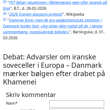
35
"
PET følger situationen i Mellemøsten nøje efter angreb på
Iran
", B.T., d. 28-02-2026
36
"
2026 Iranian diaspora protests
", Wikipedia
37
"
Iranerne fejrer, men de pro-palæstinensiske stemmer i
Danmark holder fast: »Jeg stoler ikke rigtigt på de, i denne
sammenhæng, manipulerede billeder«
", Berlingske, d. 01-
03-2026
Debat: Advarsler om iranske
soveceller i Europa – Danmark
mærker bølgen efter drabet på
Khamenei
Skriv kommentar
Navn*