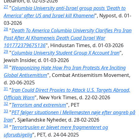
Lebanon, d. 02-03-2026
27
"
Columbia University anti-Israel group posts ‘Death to
America' after US and Israel kill Khamenei
", Nypost, d. 01-
03-2026
28
"
Death To America Columbia University Clarifies Pro Iran
Post After Al Khameneis Death Cuad Israel War
101772379675136
", Hindustan Times, d. 01-03-2026
29
"
Columbia University Student Group X Account Iran
",
Jewish Insider, d. 01-03-2026
30
"
Weaponizing Hate How Pro Iran Protests Are Inciting
Global Antisemitism
", Combat Antisemitism Movement,
d. 20-06-2025
31
"
Iran Could Direct Proxies to Attack U.S. Targets Abroad,
Officials Warn
", New York Times, d. 22-02-2026
32
"
Terrorism and extremism
", PET
33
"
PET følger situationen i Mellemøsten nøje efter angreb på
Iran
", Sjællandske Nyheder, d. 28-02-2026
34
"
Terrortruslen er blevet mere fragmenteret og
uforudsigelig
", PET, d. 24-04-2025