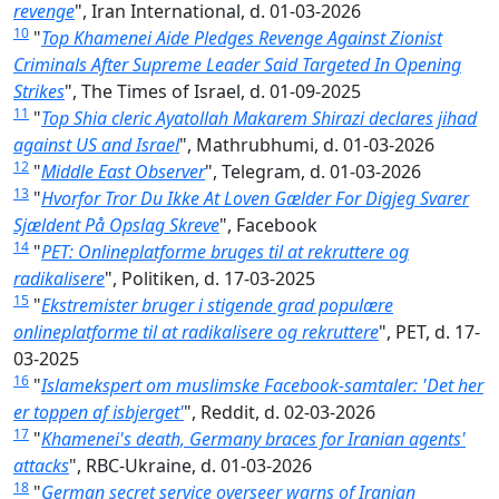
revenge
", Iran International, d. 01-03-2026
10
"
Top Khamenei Aide Pledges Revenge Against Zionist
Criminals After Supreme Leader Said Targeted In Opening
Strikes
", The Times of Israel, d. 01-09-2025
11
"
Top Shia cleric Ayatollah Makarem Shirazi declares jihad
against US and Israel
", Mathrubhumi, d. 01-03-2026
12
"
Middle East Observer
", Telegram, d. 01-03-2026
13
"
Hvorfor Tror Du Ikke At Loven Gælder For Digjeg Svarer
Sjældent På Opslag Skreve
", Facebook
14
"
PET: Onlineplatforme bruges til at rekruttere og
radikalisere
", Politiken, d. 17-03-2025
15
"
Ekstremister bruger i stigende grad populære
onlineplatforme til at radikalisere og rekruttere
", PET, d. 17-
03-2025
16
"
Islamekspert om muslimske Facebook-samtaler: 'Det her
er toppen af isbjerget'
", Reddit, d. 02-03-2026
17
"
Khamenei's death, Germany braces for Iranian agents'
attacks
", RBC-Ukraine, d. 01-03-2026
18
"
German secret service overseer warns of Iranian