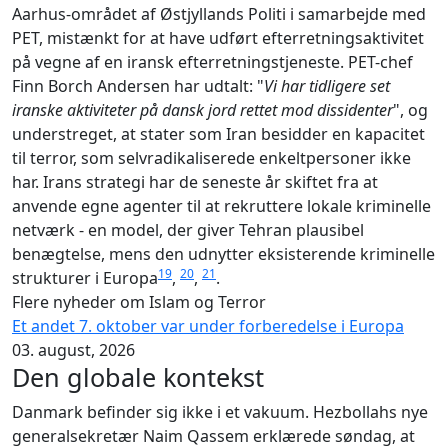
Aarhus-området af Østjyllands Politi i samarbejde med
PET, mistænkt for at have udført efterretningsaktivitet
på vegne af en iransk efterretningstjeneste. PET-chef
Finn Borch Andersen har udtalt: "
Vi har tidligere set
iranske aktiviteter på dansk jord rettet mod dissidenter
", og
understreget, at stater som Iran besidder en kapacitet
til terror, som selvradikaliserede enkeltpersoner ikke
har. Irans strategi har de seneste år skiftet fra at
anvende egne agenter til at rekruttere lokale kriminelle
netværk - en model, der giver Tehran plausibel
benægtelse, mens den udnytter eksisterende kriminelle
19
20
21
strukturer i Europa
,
,
.
Flere nyheder om Islam og Terror
Et andet 7. oktober var under forberedelse i Europa
03. august, 2026
Den globale kontekst
Danmark befinder sig ikke i et vakuum. Hezbollahs nye
generalsekretær Naim Qassem erklærede søndag, at