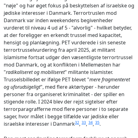
"nøje" og har øget fokus på beskyttelsen af israelske og
jødiske interesser i Danmark. Terrortruslen mod
Danmark var inden weekendens begivenheder
vurderet til niveau 4 ud af 5 - "alvorlig" - hvilket betyder,
at der foreligger en erkendt trussel med kapacitet,
hensigt og planlægning. PET vurderede i sin seneste
terrortrusselvurdering fra april 2025, at militant
islamisme fortsat udgør den væsentligste terrortrussel
mod Danmark, og at konflikten i Mellemøsten har
"
radikaliseret og mobiliseret
" militante islamister.
Trusselsbilledet er ifølge PET blevet "
mere fragmenteret
og uforudsigeligt
", med flere aktørtyper - herunder
personer fra organiseret kriminalitet - der spiller en
stigende rolle. I 2024 blev der rejst sigtelser efter
terrorparagrafferne mod flere personer i to separate
sager, hvor målet i begge tilfælde var jødiske eller
32
33
34
35
israelske interesser i Danmark
,
,
,
.