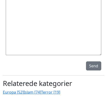
Send
Relaterede kategorier
Europa [52]
Islam [74]
Terror [19]