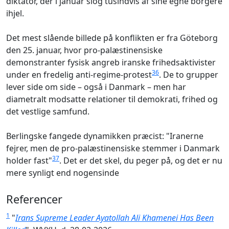
diktator, der i januar slog tusindvis af sine egne borgere
ihjel.
Det mest slående billede på konflikten er fra Göteborg
den 25. januar, hvor pro-palæstinensiske
demonstranter fysisk angreb iranske frihedsaktivister
36
under en fredelig anti-regime-protest
. De to grupper
lever side om side – også i Danmark – men har
diametralt modsatte relationer til demokrati, frihed og
det vestlige samfund.
Berlingske fangede dynamikken præcist: "Iranerne
fejrer, men de pro-palæstinensiske stemmer i Danmark
37
holder fast"
. Det er det skel, du peger på, og det er nu
mere synligt end nogensinde
Referencer
1
"
Irans Supreme Leader Ayatollah Ali Khamenei Has Been