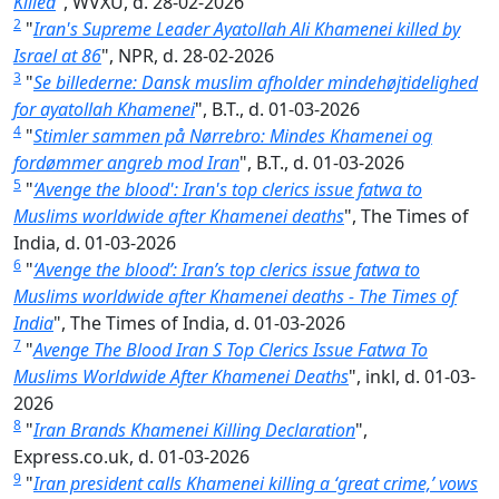
Killed
", WVXU, d. 28-02-2026
2
"
Iran's Supreme Leader Ayatollah Ali Khamenei killed by
Israel at 86
", NPR, d. 28-02-2026
3
"
Se billederne: Dansk muslim afholder mindehøjtidelighed
for ayatollah Khamenei
", B.T., d. 01-03-2026
4
"
Stimler sammen på Nørrebro: Mindes Khamenei og
fordømmer angreb mod Iran
", B.T., d. 01-03-2026
5
"
‘Avenge the blood': Iran's top clerics issue fatwa to
Muslims worldwide after Khamenei deaths
", The Times of
India, d. 01-03-2026
6
"
‘Avenge the blood’: Iran’s top clerics issue fatwa to
Muslims worldwide after Khamenei deaths - The Times of
India
", The Times of India, d. 01-03-2026
7
"
Avenge The Blood Iran S Top Clerics Issue Fatwa To
Muslims Worldwide After Khamenei Deaths
", inkl, d. 01-03-
2026
8
"
Iran Brands Khamenei Killing Declaration
",
Express.co.uk, d. 01-03-2026
9
"
Iran president calls Khamenei killing a ‘great crime,’ vows