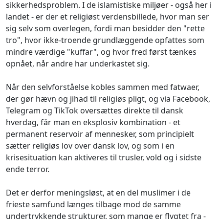
sikkerhedsproblem. I de islamistiske miljøer - også her i
landet - er der et religiøst verdensbillede, hvor man ser
sig selv som overlegen, fordi man besidder den "rette
tro", hvor ikke-troende grundlæggende opfattes som
mindre værdige "kuffar", og hvor fred først tænkes
opnået, når andre har underkastet sig.
Når den selvforståelse kobles sammen med fatwaer,
der gør hævn og jihad til religiøs pligt, og via Facebook,
Telegram og TikTok oversættes direkte til dansk
hverdag, får man en eksplosiv kombination - et
permanent reservoir af mennesker, som principielt
sætter religiøs lov over dansk lov, og som i en
krisesituation kan aktiveres til trusler, vold og i sidste
ende terror.
Det er derfor meningsløst, at en del muslimer i de
frieste samfund længes tilbage mod de samme
undertrykkende strukturer, som mange er flygtet fra -