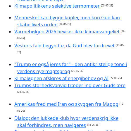
Klimapolitikkens selektive termometer
[03-07-26]
Mennesket kan bygge kupler, men kun Gud kan
skabe livets orden
[29-06-26]
Varmebølgen 2026 beviser ikke klimaevangeliet
[29-
06-26]
Vestens fald begyndte, da Gud blev fordrevet
[27-06-
26]
"Trump er også jeres far" - den antikristelige tone i
verdens nye magtsprog
[25-06-26]
Klimaløgnen afsløres af energibehov og AI
[22-06-26]
Trumps storhedsvanvid træder ind over Guds ære
[20-06-26]
Amerikas fred med Iran og skyggen fra Magog
[19-
06-26]
Dialog: den lukkede klub hvor verdenskrig ikke
skal forhindres, men navigeres
[18-06-26]