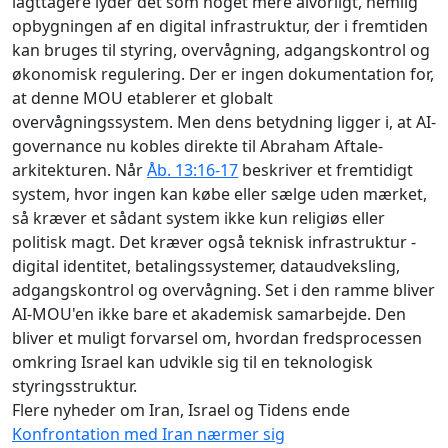
iagttagere lyder det som noget mere alvorligt, nemlig
opbygningen af en digital infrastruktur, der i fremtiden
kan bruges til styring, overvågning, adgangskontrol og
økonomisk regulering. Der er ingen dokumentation for,
at denne MOU etablerer et globalt
overvågningssystem. Men dens betydning ligger i, at AI-
governance nu kobles direkte til Abraham Aftale-
arkitekturen. Når
Åb. 13:16-17
beskriver et fremtidigt
system, hvor ingen kan købe eller sælge uden mærket,
så kræver et sådant system ikke kun religiøs eller
politisk magt. Det kræver også teknisk infrastruktur -
digital identitet, betalingssystemer, dataudveksling,
adgangskontrol og overvågning. Set i den ramme bliver
AI-MOU'en ikke bare et akademisk samarbejde. Den
bliver et muligt forvarsel om, hvordan fredsprocessen
omkring Israel kan udvikle sig til en teknologisk
styringsstruktur.
Flere nyheder om Iran, Israel og Tidens ende
Konfrontation med Iran nærmer sig