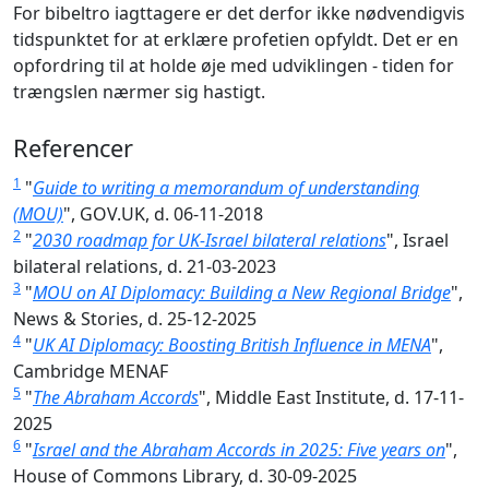
For bibeltro iagttagere er det derfor ikke nødvendigvis
tidspunktet for at erklære profetien opfyldt. Det er en
opfordring til at holde øje med udviklingen - tiden for
trængslen nærmer sig hastigt.
Referencer
1
"
Guide to writing a memorandum of understanding
(MOU)
", GOV.UK, d. 06-11-2018
2
"
2030 roadmap for UK-Israel bilateral relations
", Israel
bilateral relations, d. 21-03-2023
3
"
MOU on AI Diplomacy: Building a New Regional Bridge
",
News & Stories, d. 25-12-2025
4
"
UK AI Diplomacy: Boosting British Influence in MENA
",
Cambridge MENAF
5
"
The Abraham Accords
", Middle East Institute, d. 17-11-
2025
6
"
Israel and the Abraham Accords in 2025: Five years on
",
House of Commons Library, d. 30-09-2025