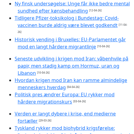
Ny finsk undersøgelse: Unge får ikke bedre mental
sundhed efter kønsbehandling
[12-04-26]
Tidligere Pfizer-toksikolog i Bundestag: Covid-
vaccinen burde aldrig være blevet godkendt
[11-04-
26]
Historisk vending i Bruxelles: EU-Parlamentet går
mod en langt hårdere migrantlinje
[10-04-26]
Seneste udvikling i krigen mod Iran: våbenhvile på
papir, men stadig kamp om Hormuz, uran og
Libanon
[10-04-26]
Hvordan krigen mod Iran kan ramme almindelige
menneskers hverdag
[04-04-26]
Politisk pres ændrer Europa: EU rykker mod
hårdere migrationskurs
[03-04-26]
Verden er langt dybere i krise, end medierne
fortæller
[29-03-26]
Tyskland rykker mod biohybrid krigsførelse: