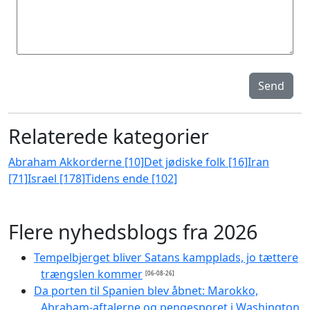
Send
Relaterede kategorier
Abraham Akkorderne [10]
Det jødiske folk [16]
Iran
[71]
Israel [178]
Tidens ende [102]
Flere nyhedsblogs fra 2026
Tempelbjerget bliver Satans kampplads, jo tættere
trængslen kommer
[06-08-26]
Da porten til Spanien blev åbnet: Marokko,
Abraham-aftalerne og pengesporet i Washington