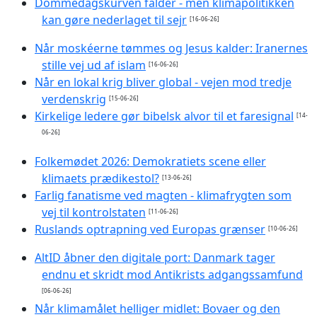
Dommedagskurven falder - men klimapolitikken
kan gøre nederlaget til sejr
[16-06-26]
Når moskéerne tømmes og Jesus kalder: Iranernes
stille vej ud af islam
[16-06-26]
Når en lokal krig bliver global - vejen mod tredje
verdenskrig
[15-06-26]
Kirkelige ledere gør bibelsk alvor til et faresignal
[14-
06-26]
Folkemødet 2026: Demokratiets scene eller
klimaets prædikestol?
[13-06-26]
Farlig fanatisme ved magten - klimafrygten som
vej til kontrolstaten
[11-06-26]
Ruslands optrapning ved Europas grænser
[10-06-26]
AltID åbner den digitale port: Danmark tager
endnu et skridt mod Antikrists adgangssamfund
[06-06-26]
Når klimamålet helliger midlet: Bovaer og den