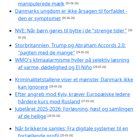
manipulerede mælk
[05-06-26]
Danmarks ungdom er ikke årsagen til forfaldet -
den er symptomet
[05-06-26]
NVE: Når børn gøres til bytte i de "strenge tider"
[30-
05-26]
Storbritannien, Trump og Abraham Accords 2.0:
"pagten med de mange"
[29-05-26]
WMO's klimaalarmisme hviler på selektiv læsning
af varme, dødelighed og El Niño
[29-05-26]
Kriminalitetstallene viser et mønster, Danmark ikke
kan ignorere
[28-05-26]
Efter angreb mod Kyiv, kræver Europæiske ledere
hårdere kurs mod Rusland
[27-05-26]
Jubelåret 2025-2026: Forløsning, høst og samlingen
af de hellige
[20-05-26]
Når brikkerne samles: Fra digitale systemer til en
fortællende profil
[20-05-26]