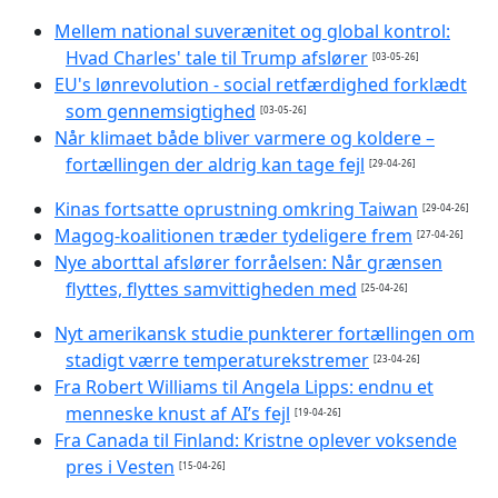
Mellem national suverænitet og global kontrol:
Hvad Charles' tale til Trump afslører
[03-05-26]
EU's lønrevolution - social retfærdighed forklædt
som gennemsigtighed
[03-05-26]
Når klimaet både bliver varmere og koldere –
fortællingen der aldrig kan tage fejl
[29-04-26]
Kinas fortsatte oprustning omkring Taiwan
[29-04-26]
Magog-koalitionen træder tydeligere frem
[27-04-26]
Nye aborttal afslører forråelsen: Når grænsen
flyttes, flyttes samvittigheden med
[25-04-26]
Nyt amerikansk studie punkterer fortællingen om
stadigt værre temperaturekstremer
[23-04-26]
Fra Robert Williams til Angela Lipps: endnu et
menneske knust af AI’s fejl
[19-04-26]
Fra Canada til Finland: Kristne oplever voksende
pres i Vesten
[15-04-26]