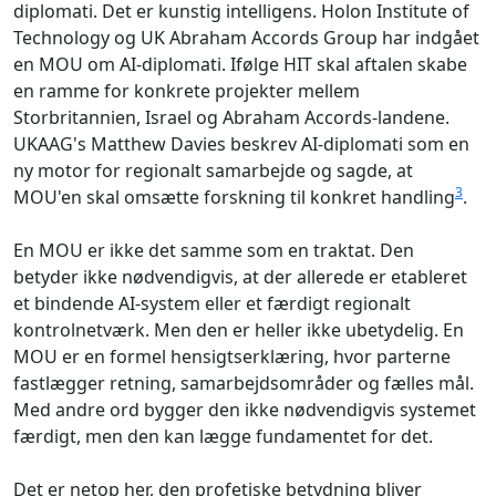
diplomati. Det er kunstig intelligens. Holon Institute of
Technology og UK Abraham Accords Group har indgået
en MOU om AI-diplomati. Ifølge HIT skal aftalen skabe
en ramme for konkrete projekter mellem
Storbritannien, Israel og Abraham Accords-landene.
UKAAG's Matthew Davies beskrev AI-diplomati som en
ny motor for regionalt samarbejde og sagde, at
3
MOU'en skal omsætte forskning til konkret handling
.
En MOU er ikke det samme som en traktat. Den
betyder ikke nødvendigvis, at der allerede er etableret
et bindende AI-system eller et færdigt regionalt
kontrolnetværk. Men den er heller ikke ubetydelig. En
MOU er en formel hensigtserklæring, hvor parterne
fastlægger retning, samarbejdsområder og fælles mål.
Med andre ord bygger den ikke nødvendigvis systemet
færdigt, men den kan lægge fundamentet for det.
Det er netop her, den profetiske betydning bliver