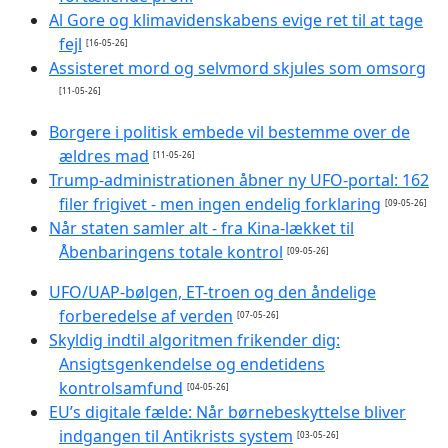
Al Gore og klimavidenskabens evige ret til at tage
fejl
[16-05-26]
Assisteret mord og selvmord skjules som omsorg
[11-05-26]
Borgere i politisk embede vil bestemme over de
ældres mad
[11-05-26]
Trump-administrationen åbner ny UFO-portal: 162
filer frigivet - men ingen endelig forklaring
[09-05-26]
Når staten samler alt - fra Kina-lækket til
Åbenbaringens totale kontrol
[09-05-26]
UFO/UAP-bølgen, ET-troen og den åndelige
forberedelse af verden
[07-05-26]
Skyldig indtil algoritmen frikender dig:
Ansigtsgenkendelse og endetidens
kontrolsamfund
[04-05-26]
EU’s digitale fælde: Når børnebeskyttelse bliver
indgangen til Antikrists system
[03-05-26]