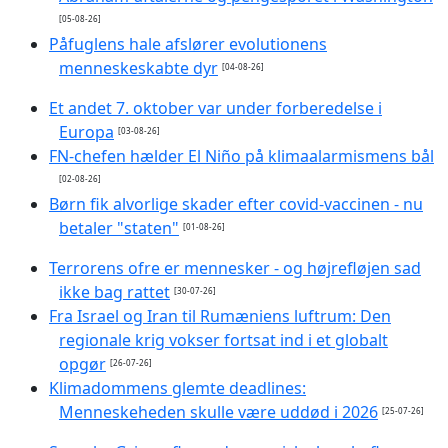
[05-08-26]
Påfuglens hale afslører evolutionens
menneskeskabte dyr
[04-08-26]
Et andet 7. oktober var under forberedelse i
Europa
[03-08-26]
FN-chefen hælder El Niño på klimaalarmismens bål
[02-08-26]
Børn fik alvorlige skader efter covid-vaccinen - nu
betaler "staten"
[01-08-26]
Terrorens ofre er mennesker - og højrefløjen sad
ikke bag rattet
[30-07-26]
Fra Israel og Iran til Rumæniens luftrum: Den
regionale krig vokser fortsat ind i et globalt
opgør
[26-07-26]
Klimadommens glemte deadlines:
Menneskeheden skulle være uddød i 2026
[25-07-26]