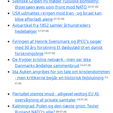
Svenske Gripen-fly møder russiske bombefly:
Østersøen øves som front mod NATO
[22-07-26]
USA udmattes i krigen mod Iran - og Israel kan
blive efterladt alene
[21-07-26]
Avisartikel fra 1852 samler århundreders
hedebølger
[17-07-26]
Fyringen af Henrik Svensmark og IPCC's opgør
med 30 års forskning Et dødsstød til en dansk
forskningslinje
[16-07-26]
De frygter kristne netværk - men ser ikke
Danmarks åndelige sammenbrud
[14-07-26]
Ida Auken angribes for sin tale om kristendommen
- men kritikerne begår en historisk fejlslutning
[12-
07-26]
Flertallet stemte imod - alligevel vedtog EU AI-
overvågning af private samtaler
[10-07-26]
Kaliningrad, Polen og den næste gnist: Tester
Rusland NATO’s vilje?
[09-07-26]