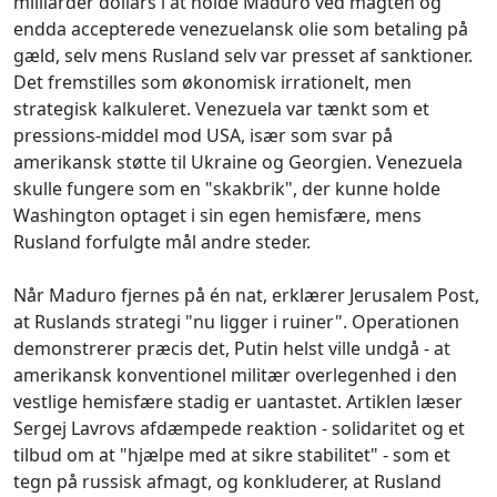
milliarder dollars i at holde Maduro ved magten og
endda accepterede venezuelansk olie som betaling på
gæld, selv mens Rusland selv var presset af sanktioner.
Det fremstilles som økonomisk irrationelt, men
strategisk kalkuleret. Venezuela var tænkt som et
pressions-middel mod USA, især som svar på
amerikansk støtte til Ukraine og Georgien. Venezuela
skulle fungere som en "skakbrik", der kunne holde
Washington optaget i sin egen hemisfære, mens
Rusland forfulgte mål andre steder.
Når Maduro fjernes på én nat, erklærer Jerusalem Post,
at Ruslands strategi "nu ligger i ruiner". Operationen
demonstrerer præcis det, Putin helst ville undgå - at
amerikansk konventionel militær overlegenhed i den
vestlige hemisfære stadig er uantastet. Artiklen læser
Sergej Lavrovs afdæmpede reaktion - solidaritet og et
tilbud om at "hjælpe med at sikre stabilitet" - som et
tegn på russisk afmagt, og konkluderer, at Rusland