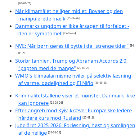
[06-06-26]
Når klimamålet helliger midlet: Bovaer og den
manipulerede mælk
[05-06-26]
Danmarks ungdom er ikke årsagen til forfaldet -
den er symptomet
[05-06-26]
NVE: Når børn gøres til bytte i de "strenge tider"
[30-
05-26]
Storbritannien, Trump og Abraham Accords 2.0:
"pagten med de mange"
[29-05-26]
WMO's klimaalarmisme hviler på selektiv læsning
af varme, dødelighed og El Niño
[29-05-26]
Kriminalitetstallene viser et mønster, Danmark ikke
kan ignorere
[28-05-26]
Efter angreb mod Kyiv, kræver Europæiske ledere
hårdere kurs mod Rusland
[27-05-26]
Jubelåret 2025-2026: Forløsning, høst og samlingen
af de hellige
[20-05-26]