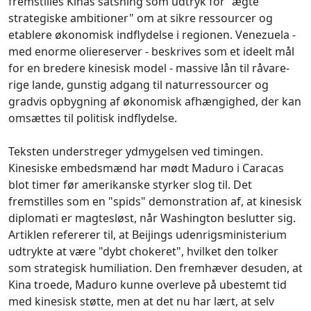
fremstilles Kinas satsning som udtryk for "ægte
strategiske ambitioner" om at sikre ressourcer og
etablere økonomisk indflydelse i regionen. Venezuela -
med enorme oliereserver - beskrives som et ideelt mål
for en bredere kinesisk model - massive lån til råvare-
rige lande, gunstig adgang til naturressourcer og
gradvis opbygning af økonomisk afhængighed, der kan
omsættes til politisk indflydelse.
Teksten understreger ydmygelsen ved timingen.
Kinesiske embedsmænd har mødt Maduro i Caracas
blot timer før amerikanske styrker slog til. Det
fremstilles som en "spids" demonstration af, at kinesisk
diplomati er magtesløst, når Washington beslutter sig.
Artiklen refererer til, at Beijings udenrigsministerium
udtrykte at være "dybt chokeret", hvilket den tolker
som strategisk humiliation. Den fremhæver desuden, at
Kina troede, Maduro kunne overleve på ubestemt tid
med kinesisk støtte, men at det nu har lært, at selv