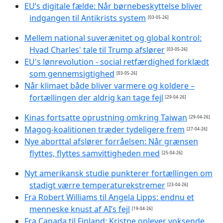
EU’s digitale fælde: Når børnebeskyttelse bliver
indgangen til Antikrists system
[03-05-26]
Mellem national suverænitet og global kontrol:
Hvad Charles' tale til Trump afslører
[03-05-26]
EU's lønrevolution - social retfærdighed forklædt
som gennemsigtighed
[03-05-26]
Når klimaet både bliver varmere og koldere –
fortællingen der aldrig kan tage fejl
[29-04-26]
Kinas fortsatte oprustning omkring Taiwan
[29-04-26]
Magog-koalitionen træder tydeligere frem
[27-04-26]
Nye aborttal afslører forråelsen: Når grænsen
flyttes, flyttes samvittigheden med
[25-04-26]
Nyt amerikansk studie punkterer fortællingen om
stadigt værre temperaturekstremer
[23-04-26]
Fra Robert Williams til Angela Lipps: endnu et
menneske knust af AI’s fejl
[19-04-26]
Fra Canada til Finland: Kristne oplever voksende