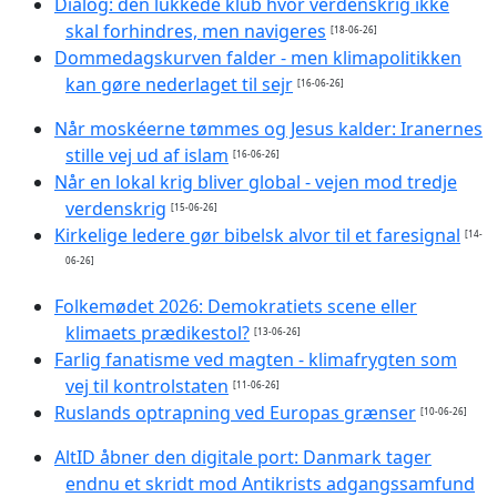
Dialog: den lukkede klub hvor verdenskrig ikke
skal forhindres, men navigeres
[18-06-26]
Dommedagskurven falder - men klimapolitikken
kan gøre nederlaget til sejr
[16-06-26]
Når moskéerne tømmes og Jesus kalder: Iranernes
stille vej ud af islam
[16-06-26]
Når en lokal krig bliver global - vejen mod tredje
verdenskrig
[15-06-26]
Kirkelige ledere gør bibelsk alvor til et faresignal
[14-
06-26]
Folkemødet 2026: Demokratiets scene eller
klimaets prædikestol?
[13-06-26]
Farlig fanatisme ved magten - klimafrygten som
vej til kontrolstaten
[11-06-26]
Ruslands optrapning ved Europas grænser
[10-06-26]
AltID åbner den digitale port: Danmark tager
endnu et skridt mod Antikrists adgangssamfund