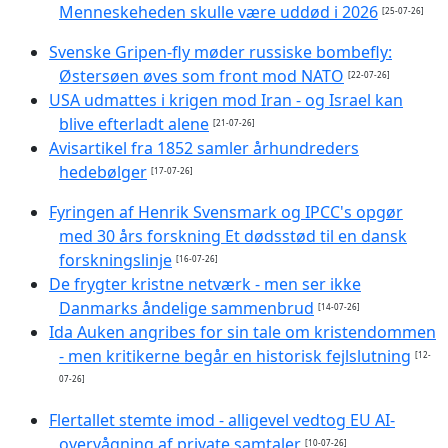
Menneskeheden skulle være uddød i 2026
[25-07-26]
Svenske Gripen-fly møder russiske bombefly:
Østersøen øves som front mod NATO
[22-07-26]
USA udmattes i krigen mod Iran - og Israel kan
blive efterladt alene
[21-07-26]
Avisartikel fra 1852 samler århundreders
hedebølger
[17-07-26]
Fyringen af Henrik Svensmark og IPCC's opgør
med 30 års forskning Et dødsstød til en dansk
forskningslinje
[16-07-26]
De frygter kristne netværk - men ser ikke
Danmarks åndelige sammenbrud
[14-07-26]
Ida Auken angribes for sin tale om kristendommen
- men kritikerne begår en historisk fejlslutning
[12-
07-26]
Flertallet stemte imod - alligevel vedtog EU AI-
overvågning af private samtaler
[10-07-26]