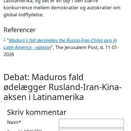
Latinamerika, og det er en sejr i den større
konkurrence mellem demokratier og autokratier om
global indflydelse.
Referencer
1
"
Maduro's fall decimates the Russia-Iran-China axis in
Latin America - opinion
", The Jerusalem Post, d. 11-01-
2026
Debat: Maduros fald
ødelægger Rusland-Iran-Kina-
aksen i Latinamerika
Skriv kommentar
Navn*
(vises ikke)