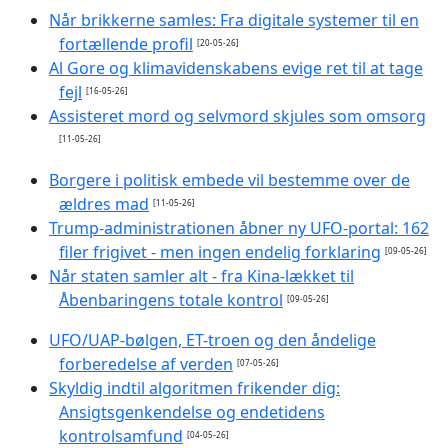
Når brikkerne samles: Fra digitale systemer til en
fortællende profil
[20-05-26]
Al Gore og klimavidenskabens evige ret til at tage
fejl
[16-05-26]
Assisteret mord og selvmord skjules som omsorg
[11-05-26]
Borgere i politisk embede vil bestemme over de
ældres mad
[11-05-26]
Trump-administrationen åbner ny UFO-portal: 162
filer frigivet - men ingen endelig forklaring
[09-05-26]
Når staten samler alt - fra Kina-lækket til
Åbenbaringens totale kontrol
[09-05-26]
UFO/UAP-bølgen, ET-troen og den åndelige
forberedelse af verden
[07-05-26]
Skyldig indtil algoritmen frikender dig:
Ansigtsgenkendelse og endetidens
kontrolsamfund
[04-05-26]