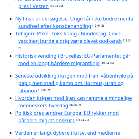
pres i Vesten
[15-04-26]
Ny finsk undersøgelse: Unge får ikke bedre mental
sundhed efter kønsbehandling
[12-04-26]
Tidligere Pfizer-toksikolog i Bundestag: Covid-
vaccinen burde aldrig være blevet godkendt
[11-04-
26]
Historisk vending i Bruxelles: EU-Parlamentet går
mod en langt hårdere migrantlinje
[10-04-26]
Seneste udvikling i krigen mod Iran: våbenhvile på
papir, men stadig kamp om Hormuz, uran og
Libanon
[10-04-26]
Hvordan krigen mod Iran kan ramme almindelige
menneskers hverdag
[04-04-26]
Politisk pres ændrer Europa: EU rykker mod
hårdere migrationskurs
[03-04-26]
Verden er langt dybere i krise, end medierne