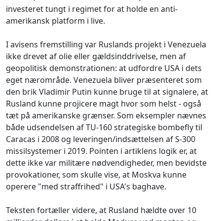
investeret tungt i regimet for at holde en anti-
amerikansk platform i live.
I avisens fremstilling var Ruslands projekt i Venezuela
ikke drevet af olie eller gældsinddrivelse, men af
geopolitisk demonstrationen: at udfordre USA i dets
eget nærområde. Venezuela bliver præsenteret som
den brik Vladimir Putin kunne bruge til at signalere, at
Rusland kunne projicere magt hvor som helst - også
tæt på amerikanske grænser. Som eksempler nævnes
både udsendelsen af TU-160 strategiske bombefly til
Caracas i 2008 og leveringen/indsættelsen af S-300
missilsystemer i 2019. Pointen i artiklens logik er, at
dette ikke var militære nødvendigheder, men bevidste
provokationer, som skulle vise, at Moskva kunne
operere "med straffrihed" i USA's baghave.
Teksten fortæller videre, at Rusland hældte over 10