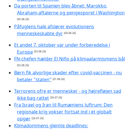
Da porten til Spanien blev åbnet: Marokko,
Abraham-aftalerne og pengesporet i Washington
[05-08-26]
Påfuglens hale afslører evolutionens
menneskeskabte dyr
[04-08-26]
Et andet 7. oktober var under forberedelse i
Europa
[03-08-26]
FN-chefen hælder El Niño på klimaalarmismens bål
[02-08-26]
Børn fik alvorlige skader efter covid-vaccinen - nu
betaler "staten"
[01-08-26]
Terrorens ofre er mennesker - og højrefløjen sad
ikke bag rattet
[30-07-26]
Fra Israel og Iran til Rumæniens luftrum: Den
regionale krig vokser fortsat ind i et globalt
opgør
[26-07-26]
Klimadommens glemte deadlines: