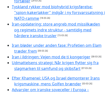
fortæller
[29-03-26]
Tyskland rykker mod biohybrid krigsførelse:
"spion-kakerlakker" indgår i ny forsvarssatsning i
NATO-ramme
[18-03-26]
Iran-opdatering: store angreb mod missilkæden
og regimets indre struktur - samtidig med
hårdere iranske trusler
[15-03-26]
Iran bløder under anden fase: Profetien om Elam
træder frem
[09-03-26]
Iran i ildringen: Vejen mod de ti kongeriger
[08-03-26]
Udmattelsens strategi: Når krigen flytter sig fra
slagmarken til samfund og skibsfart
[07-03-26]
Efter Khamenei: USA og Israel demonterer Irans
krigsmaskine, mens Golfen brænder
[03-03-26]
Advarsler om iranske soveceller i Europa –
Danmark mærker bølgen efter drabet på
Khamenei
[02-03-26]
Krigens andet døgn: Israel-USA intensiverer, Iran