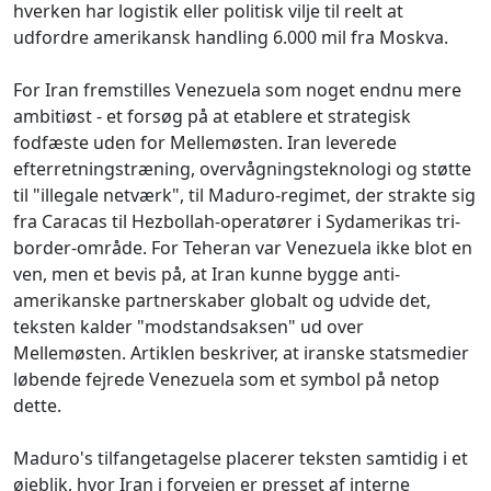
hverken har logistik eller politisk vilje til reelt at
udfordre amerikansk handling 6.000 mil fra Moskva.
For Iran fremstilles Venezuela som noget endnu mere
ambitiøst - et forsøg på at etablere et strategisk
fodfæste uden for Mellemøsten. Iran leverede
efterretningstræning, overvågningsteknologi og støtte
til "illegale netværk", til Maduro-regimet, der strakte sig
fra Caracas til Hezbollah-operatører i Sydamerikas tri-
border-område. For Teheran var Venezuela ikke blot en
ven, men et bevis på, at Iran kunne bygge anti-
amerikanske partnerskaber globalt og udvide det,
teksten kalder "modstandsaksen" ud over
Mellemøsten. Artiklen beskriver, at iranske statsmedier
løbende fejrede Venezuela som et symbol på netop
dette.
Maduro's tilfangetagelse placerer teksten samtidig i et
øjeblik, hvor Iran i forvejen er presset af interne