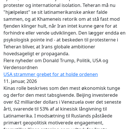
protester og international isolation. Teheran må nu
"hjælpeløst" se sit latinamerikanske anker falde
sammen, og at Khameneis retorik om at stå fast mod
fjenden klinger hult, når Iran intet kunne gøre for at
forhindre eller vende udviklingen. Den lægger endda en
psykologisk pointe ind - at beskeden til protesterne i
Teheran bliver, at Irans globale ambitioner
hovedsageligt er propaganda.
Flere nyheder om Donald Trump, Politik, USA og
Verdensordnen
USA strammer grebet for at holde ordenen
11. januar, 2026
Kinas rolle beskrives som den mest økonomisk tunge
og derfor den mest tabsgivende. Beijing investerede
over 62 milliarder dollars i Venezuela over det seneste
årti, svarende til 53% af al kinesisk långivning til
Latinamerika. I modsætning til Ruslands påståede
primært geopolitisk motiverede engagement,