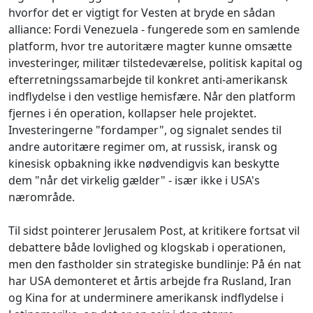
hvorfor det er vigtigt for Vesten at bryde en sådan
alliance: Fordi Venezuela - fungerede som en samlende
platform, hvor tre autoritære magter kunne omsætte
investeringer, militær tilstedeværelse, politisk kapital og
efterretningssamarbejde til konkret anti-amerikansk
indflydelse i den vestlige hemisfære. Når den platform
fjernes i én operation, kollapser hele projektet.
Investeringerne "fordamper", og signalet sendes til
andre autoritære regimer om, at russisk, iransk og
kinesisk opbakning ikke nødvendigvis kan beskytte
dem "når det virkelig gælder" - især ikke i USA's
nærområde.
Til sidst pointerer Jerusalem Post, at kritikere fortsat vil
debattere både lovlighed og klogskab i operationen,
men den fastholder sin strategiske bundlinje: På én nat
har USA demonteret et årtis arbejde fra Rusland, Iran
og Kina for at underminere amerikansk indflydelse i