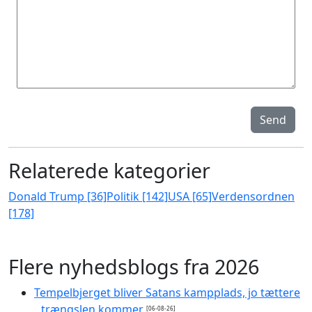
Send
Relaterede kategorier
Donald Trump [36]
Politik [142]
USA [65]
Verdensordnen
[178]
Flere nyhedsblogs fra 2026
Tempelbjerget bliver Satans kampplads, jo tættere
trængslen kommer
[06-08-26]