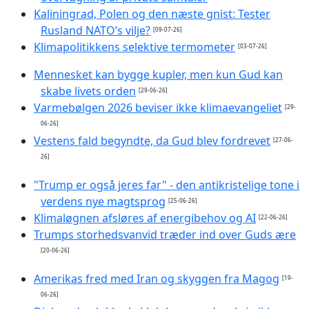
Kaliningrad, Polen og den næste gnist: Tester
Rusland NATO’s vilje?
[09-07-26]
Klimapolitikkens selektive termometer
[03-07-26]
Mennesket kan bygge kupler, men kun Gud kan
skabe livets orden
[29-06-26]
Varmebølgen 2026 beviser ikke klimaevangeliet
[29-
06-26]
Vestens fald begyndte, da Gud blev fordrevet
[27-06-
26]
"Trump er også jeres far" - den antikristelige tone i
verdens nye magtsprog
[25-06-26]
Klimaløgnen afsløres af energibehov og AI
[22-06-26]
Trumps storhedsvanvid træder ind over Guds ære
[20-06-26]
Amerikas fred med Iran og skyggen fra Magog
[19-
06-26]