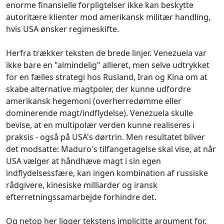
enorme finansielle forpligtelser ikke kan beskytte
autoritære klienter mod amerikansk militær handling,
hvis USA ønsker regimeskifte.
Herfra trækker teksten de brede linjer. Venezuela var
ikke bare en "almindelig" allieret, men selve udtrykket
for en fælles strategi hos Rusland, Iran og Kina om at
skabe alternative magtpoler, der kunne udfordre
amerikansk hegemoni (overherredømme eller
dominerende magt/indflydelse). Venezuela skulle
bevise, at en multipolær verden kunne realiseres i
praksis - også på USA's dørtrin. Men resultatet bliver
det modsatte: Maduro's tilfangetagelse skal vise, at når
USA vælger at håndhæve magt i sin egen
indflydelsessfære, kan ingen kombination af russiske
rådgivere, kinesiske milliarder og iransk
efterretningssamarbejde forhindre det.
Og netop her ligger tekstens implicitte argument for,