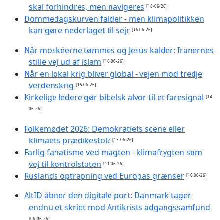
skal forhindres, men navigeres
[18-06-26]
Dommedagskurven falder - men klimapolitikken
kan gøre nederlaget til sejr
[16-06-26]
Når moskéerne tømmes og Jesus kalder: Iranernes
stille vej ud af islam
[16-06-26]
Når en lokal krig bliver global - vejen mod tredje
verdenskrig
[15-06-26]
Kirkelige ledere gør bibelsk alvor til et faresignal
[14-
06-26]
Folkemødet 2026: Demokratiets scene eller
klimaets prædikestol?
[13-06-26]
Farlig fanatisme ved magten - klimafrygten som
vej til kontrolstaten
[11-06-26]
Ruslands optrapning ved Europas grænser
[10-06-26]
AltID åbner den digitale port: Danmark tager
endnu et skridt mod Antikrists adgangssamfund
[06-06-26]