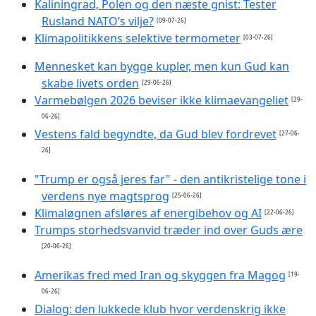
Kaliningrad, Polen og den næste gnist: Tester
Rusland NATO’s vilje?
[09-07-26]
Klimapolitikkens selektive termometer
[03-07-26]
Mennesket kan bygge kupler, men kun Gud kan
skabe livets orden
[29-06-26]
Varmebølgen 2026 beviser ikke klimaevangeliet
[29-
06-26]
Vestens fald begyndte, da Gud blev fordrevet
[27-06-
26]
"Trump er også jeres far" - den antikristelige tone i
verdens nye magtsprog
[25-06-26]
Klimaløgnen afsløres af energibehov og AI
[22-06-26]
Trumps storhedsvanvid træder ind over Guds ære
[20-06-26]
Amerikas fred med Iran og skyggen fra Magog
[19-
06-26]
Dialog: den lukkede klub hvor verdenskrig ikke