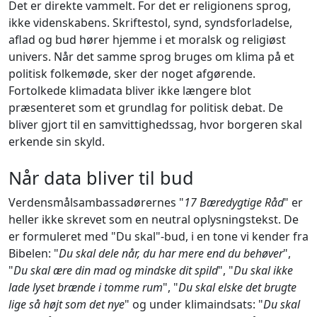
Det er direkte vammelt. For det er religionens sprog,
ikke videnskabens. Skriftestol, synd, syndsforladelse,
aflad og bud hører hjemme i et moralsk og religiøst
univers. Når det samme sprog bruges om klima på et
politisk folkemøde, sker der noget afgørende.
Fortolkede klimadata bliver ikke længere blot
præsenteret som et grundlag for politisk debat. De
bliver gjort til en samvittighedssag, hvor borgeren skal
erkende sin skyld.
Når data bliver til bud
Verdensmålsambassadørernes "
17 Bæredygtige Råd
" er
heller ikke skrevet som en neutral oplysningstekst. De
er formuleret med "Du skal"-bud, i en tone vi kender fra
Bibelen: "
Du skal dele når, du har mere end du behøver
",
"
Du skal ære din mad og mindske dit spild
", "
Du skal ikke
lade lyset brænde i tomme rum
", "
Du skal elske det brugte
lige så højt som det nye
" og under klimaindsats: "
Du skal