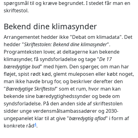
spørgsmål til og kræve begrundet. I stedet får man en
skriftestol.
Bekend dine klimasynder
Arrangementet hedder ikke "Debat om klimadata". Det
hedder "
Skriftestolen: Bekend dine klimasynder
".
Programteksten lover, at deltagerne kan bekende
klimasynder, få syndsforladelse og tage "
De 17
bæredygtige bud
" med hjem. Den spørger, om man har
fløjet, spist rødt kød, glemt muleposen eller købt noget,
man ikke havde brug for, og beskriver derefter den
"
Bæredygtige Skriftestol
" som et rum, hvor man kan
bekende sine bæredygtighedssynder og bede om
syndsforladelse. På den anden side af skriftestolen
sidder unge verdensmålsambassadører og 2030-
ungepanelet klar til at give "
bæredygtig aflad
" i form af
4
konkrete råd
.