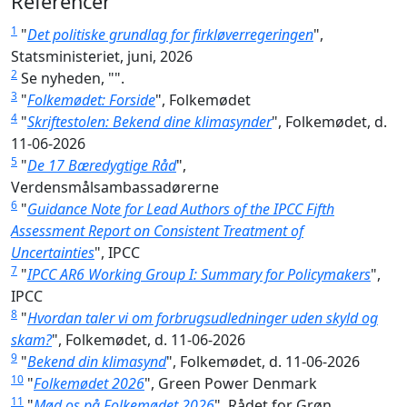
Referencer
1
"
Det politiske grundlag for firkløverregeringen
",
Statsministeriet, juni, 2026
2
Se nyheden, "
".
3
"
Folkemødet: Forside
", Folkemødet
4
"
Skriftestolen: Bekend dine klimasynder
", Folkemødet, d.
11-06-2026
5
"
De 17 Bæredygtige Råd
",
Verdensmålsambassadørerne
6
"
Guidance Note for Lead Authors of the IPCC Fifth
Assessment Report on Consistent Treatment of
Uncertainties
", IPCC
7
"
IPCC AR6 Working Group I: Summary for Policymakers
",
IPCC
8
"
Hvordan taler vi om forbrugsudledninger uden skyld og
skam?
", Folkemødet, d. 11-06-2026
9
"
Bekend din klimasynd
", Folkemødet, d. 11-06-2026
10
"
Folkemødet 2026
", Green Power Denmark
11
"
Mød os på Folkemødet 2026
", Rådet for Grøn