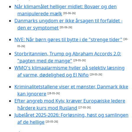
Når klimamålet helliger midlet: Bovaer og den
manipulerede mælk
[05-06-26]
Danmarks ungdom er ikke årsagen til forfaldet -
den er symptomet
[05-06-26]
NVE: Når børn gøres til bytte i de "strenge tider"
[30-
05-26]
Storbritannien, Trump og Abraham Accords 2.0:
"pagten med de mange"
[29-05-26]
WMO's klimaalarmisme hviler på selektiv læsning
af varme, dødelighed og El Niño
[29-05-26]
Kriminalitetstallene viser et mønster, Danmark ikke
kan ignorere
[28-05-26]
Efter angreb mod Kyiv, kræver Europæiske ledere
hårdere kurs mod Rusland
[27-05-26]
Jubelåret 2025-2026: Forløsning, høst og samlingen
af de hellige
[20-05-26]