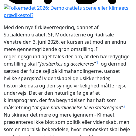
Med den nye firkløverregering, dannet af
Socialdemokratiet, SF, Moderaterne og Radikale
Venstre den 3. juni 2026, er kursen sat mod en endnu
mere gennemgribende grøn omstilling. I
regeringsgrundlaget tales der om, at den bæredygtige
1
omstilling skal "
forstærkes og accelereres
"
, og dermed
sættes der fulde sejl på klimahandlingerne, uanset
hvilke spørgsmål videnskabelige usikkerheder,
historiske data og den synlige virkelighed måtte rejse
undervejs. Det er den naturlige følge af et
klimaprogram, der fra begyndelsen har haft som
2
målsætning "
at gøre naturtilbedelse til en statsreligion
"
.
Nu skinner det mere og mere igennem - Klimaet
præsenteres ikke blot som politik eller videnskab, men
som en moralsk bekendelse, hvor mennesket skal bøje