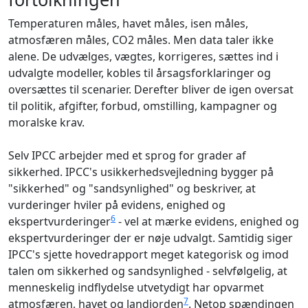
Temperaturen måles, havet måles, isen måles,
atmosfæren måles, CO2 måles. Men data taler ikke
alene. De udvælges, vægtes, korrigeres, sættes ind i
udvalgte modeller, kobles til årsagsforklaringer og
oversættes til scenarier. Derefter bliver de igen oversat
til politik, afgifter, forbud, omstilling, kampagner og
moralske krav.
Selv IPCC arbejder med et sprog for grader af
sikkerhed. IPCC's usikkerhedsvejledning bygger på
"sikkerhed" og "sandsynlighed" og beskriver, at
vurderinger hviler på evidens, enighed og
6
ekspertvurderinger
- vel at mærke evidens, enighed og
ekspertvurderinger der er nøje udvalgt. Samtidig siger
IPCC's sjette hovedrapport meget kategorisk og imod
talen om sikkerhed og sandsynlighed - selvfølgelig, at
menneskelig indflydelse utvetydigt har opvarmet
7
atmosfæren, havet og landjorden
. Netop spændingen