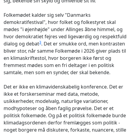
sig, bekende sin skyld og omvende sit liv.
Folkemødet kalder sig selv "Danmarks
demokratifestival", hvor folket og folkestyret skal
mødes "i øjenhøjde" under Allinges åbne himmel, og
hvor demokratiet fejres ved ligeværdig og respektfuld
3
dialog og debat
. Det er smukke ord, men kontrasten
bliver stor, når samme Folkemøde i 2026 giver plads til
en klimaskriftestol, hvor borgeren ikke først og
fremmest mødes som en fri deltager i en politisk
samtale, men som en synder, der skal bekende.
Det er ikke en klimavidenskabelig konference. Det er
ikke et forskerseminar med data, metode,
usikkerheder, modelvalg, naturlige variationer,
modhypoteser og åben faglig prøvelse. Det er et
politisk folkemøde. Og på et politisk folkemøde burde
klimadagsordenen derfor fremlægges som politik -
noget borgere må diskutere, forkaste, nuancere, stille