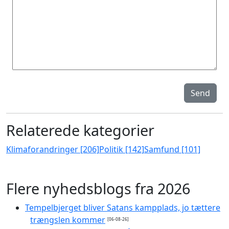
Send
Relaterede kategorier
Klimaforandringer [206]
Politik [142]
Samfund [101]
Flere nyhedsblogs fra 2026
Tempelbjerget bliver Satans kampplads, jo tættere
trængslen kommer
[06-08-26]