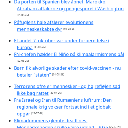
Da porten til Spanien blev åbnet: Marokko,
Abraham-aftalerne og pengesporet i Washington
[05-08-26]
Påfuglens hale afslører evolutionens
menneskeskabte dyr
[04-08-26]
Et andet 7. oktober var under forberedelse i
Europa
[03-08-26]
FN-chefen hælder El Niño på klimaalarmismens bål
[02-08-26]
Børn fik alvorlige skader efter covid-vaccinen - nu
betaler "staten"
[01-08-26]
Terrorens ofre er mennesker - og højrefløjen sad
ikke bag rattet
[30-07-26]
Fra Israel og Iran til Rumæniens luftrum: Den
regionale krig vokser fortsat ind i et globalt
opgør
[26-07-26]
Klimadommens glemte deadlines:
Menneskeheden skulle være uddød i 2026
[25-07-26]