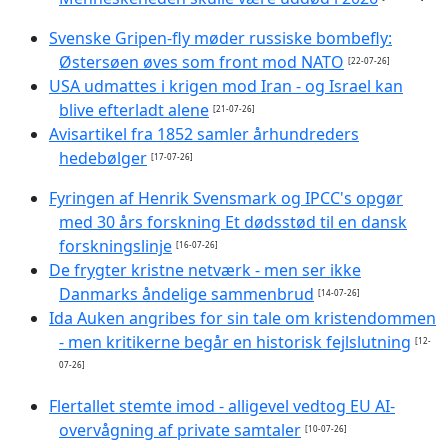
Svenske Gripen-fly møder russiske bombefly:
Østersøen øves som front mod NATO
[22-07-26]
USA udmattes i krigen mod Iran - og Israel kan
blive efterladt alene
[21-07-26]
Avisartikel fra 1852 samler århundreders
hedebølger
[17-07-26]
Fyringen af Henrik Svensmark og IPCC's opgør
med 30 års forskning Et dødsstød til en dansk
forskningslinje
[16-07-26]
De frygter kristne netværk - men ser ikke
Danmarks åndelige sammenbrud
[14-07-26]
Ida Auken angribes for sin tale om kristendommen
- men kritikerne begår en historisk fejlslutning
[12-
07-26]
Flertallet stemte imod - alligevel vedtog EU AI-
overvågning af private samtaler
[10-07-26]