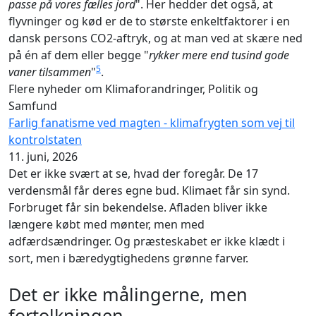
passe på vores fælles jord
". Her hedder det også, at
flyvninger og kød er de to største enkeltfaktorer i en
dansk persons CO2-aftryk, og at man ved at skære ned
på én af dem eller begge "
rykker mere end tusind gode
5
vaner tilsammen
"
.
Flere nyheder om Klimaforandringer, Politik og
Samfund
Farlig fanatisme ved magten - klimafrygten som vej til
kontrolstaten
11. juni, 2026
Det er ikke svært at se, hvad der foregår. De 17
verdensmål får deres egne bud. Klimaet får sin synd.
Forbruget får sin bekendelse. Afladen bliver ikke
længere købt med mønter, men med
adfærdsændringer. Og præsteskabet er ikke klædt i
sort, men i bæredygtighedens grønne farver.
Det er ikke målingerne, men
fortolkningen